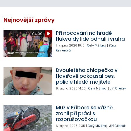
Nejnovější zprávy
Při nocování na hradě
04:09
Hukvaldy lidé odhalili vraha
7. srpna 2026
10:13
|
Celý MS kraj
|
Bára
Kelnerová
Dvouletého chlapečka v
Havířově pokousal pes,
policie hledá majitele
6. srpna 2026
14:33
|
Celý MS kraj
|
Jiří Cileček
Muž v Příboře se vážně
zranil při práci s
rozbrušovačkou
6. srpna 2026
9:35
|
Celý MS kraj
|
Jiří Cileček