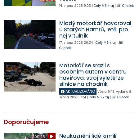
14. srpna 2025
9:03
|
Celý MS kraj
|
Jiří Cileček
Mladý motorkář havaroval
u Starých Hamrů, letěl pro
něj vrtulník
17. srpna 2025
20:34
|
Celý MS kraj
|
Jiří
Cileček
Motorkář se srazil s
osobním autem v centru
Havířova, stroj vyletěl ze
silnice na chodník
AKTUALIZOVÁNO
Včera
9:45
,
vydáno 8.
srpna 2026
17:51
|
Celý MS kraj
|
Jiří Cileček
Doporučujeme
Neukáznění lidé krmili
00:25