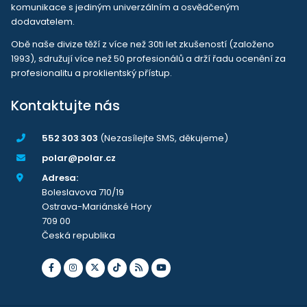
komunikace s jediným univerzálním a osvědčeným
dodavatelem.
Obě naše divize těží z více než 30ti let zkušeností (založeno
1993), sdružují více než 50 profesionálů a drží řadu ocenění za
profesionalitu a proklientský přístup.
Kontaktujte nás
552 303 303
(Nezasílejte SMS, děkujeme)
polar@polar.cz
Adresa:
Boleslavova 710/19
Ostrava-Mariánské Hory
709 00
Česká republika