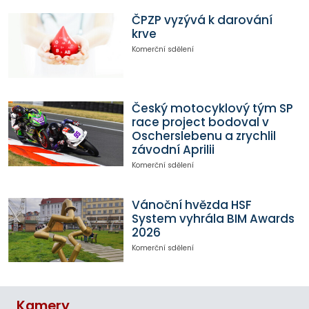
ČPZP vyzývá k darování
krve
Komerční sdělení
Český motocyklový tým SP
race project bodoval v
Oscherslebenu a zrychlil
závodní Aprilii
Komerční sdělení
Vánoční hvězda HSF
System vyhrála BIM Awards
2026
Komerční sdělení
Kamery