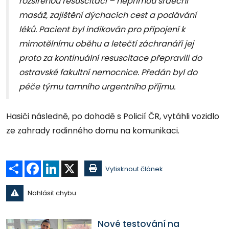
rozšířenou resuscitaci – nepřímou srdeční
masáž, zajištění dýchacích cest a podávání
léků. Pacient byl indikován pro připojení k
mimotělnímu oběhu a letečtí záchranáři jej
proto za kontinuální resuscitace přepravili do
ostravské fakultní nemocnice. Předán byl do
péče týmu tamního urgentního příjmu.
Hasiči následně, po dohodě s Policií ČR, vytáhli vozidlo
ze zahrady rodinného domu na komunikaci.
Sdílet
Facebook
LinkedIn
X
Vytisknout článek
Nahlásit chybu
Nové testování na