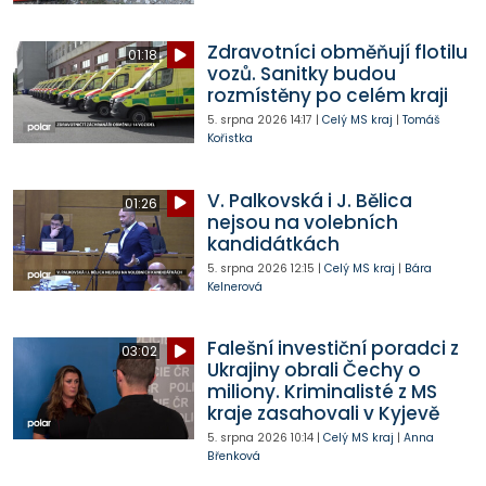
Zdravotníci obměňují flotilu
01:18
vozů. Sanitky budou
rozmístěny po celém kraji
5. srpna 2026
14:17
|
Celý MS kraj
|
Tomáš
Kořistka
V. Palkovská i J. Bělica
01:26
nejsou na volebních
kandidátkách
5. srpna 2026
12:15
|
Celý MS kraj
|
Bára
Kelnerová
Falešní investiční poradci z
03:02
Ukrajiny obrali Čechy o
miliony. Kriminalisté z MS
kraje zasahovali v Kyjevě
5. srpna 2026
10:14
|
Celý MS kraj
|
Anna
Břenková