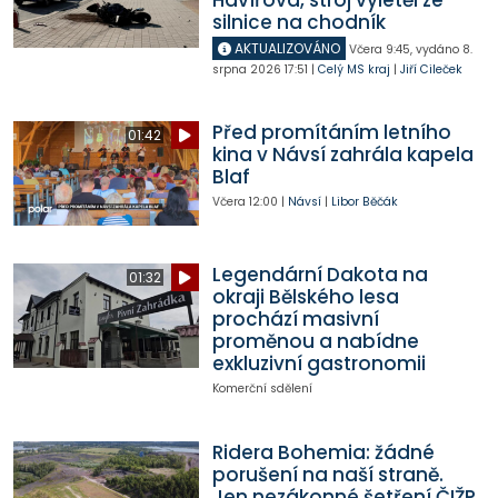
silnice na chodník
AKTUALIZOVÁNO
Včera
9:45
,
vydáno 8.
srpna 2026
17:51
|
Celý MS kraj
|
Jiří Cileček
Před promítáním letního
01:42
kina v Návsí zahrála kapela
Blaf
Včera
12:00
|
Návsí
|
Libor Běčák
Legendární Dakota na
01:32
okraji Bělského lesa
prochází masivní
proměnou a nabídne
exkluzivní gastronomii
Komerční sdělení
Ridera Bohemia: žádné
porušení na naší straně.
Jen nezákonné šetření ČIŽP