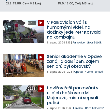
21.9.
19:00
, Celý MS kraj
15.9.
18:00
, Celý MS kraj
V Palkovicích válí s
01:30
humornými videi, na
dožínky jede Petr Kotvald
na kombajnu
8. srpna 2026
9:16
|
Palkovice
|
Libor Běčák
Senior akademie v Opavě
02:50
zahájila další běh. Zájem
seniorů byl obrovský
8. srpna 2026
10:28
|
Opava
|
Yvona Fajtová
Havířov řeší parkování v
02:38
ulicích Haškova a M.
Majerové, místní sepsali
petici
7. srpna 2026
11:56
|
Havířov
|
Bára Kelnerová