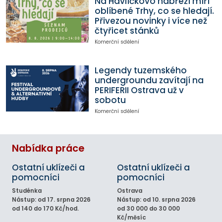
Na Havlíčkovo nábřeží míří
oblíbené Trhy, co se hledají.
Přivezou novinky i více než
čtyřicet stánků
Komerční sdělení
Legendy tuzemského
undergroundu zavítají na
PERIFERII Ostrava už v
sobotu
Komerční sdělení
Nabídka práce
Ostatní uklízeči a
Ostatní uklízeči a
pomocníci
pomocníci
Studénka
Ostrava
Nástup: od 17. srpna 2026
Nástup: od 10. srpna 2026
od 140 do 170 Kč/hod.
od 30 000 do 30 000
Kč/měsíc