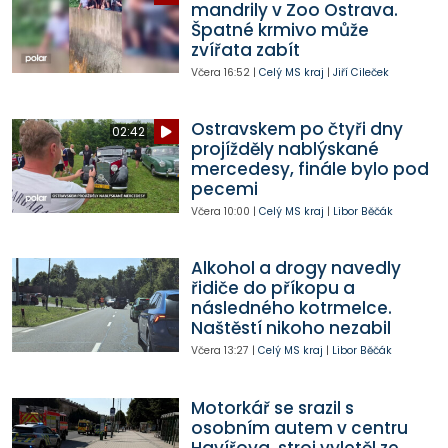
mandrily v Zoo Ostrava.
Špatné krmivo může
zvířata zabít
Včera
16:52
|
Celý MS kraj
|
Jiří Cileček
Ostravskem po čtyři dny
02:42
projížděly nablýskané
mercedesy, finále bylo pod
pecemi
Včera
10:00
|
Celý MS kraj
|
Libor Běčák
Alkohol a drogy navedly
řidiče do příkopu a
následného kotrmelce.
Naštěstí nikoho nezabil
Včera
13:27
|
Celý MS kraj
|
Libor Běčák
Motorkář se srazil s
osobním autem v centru
Havířova, stroj vyletěl ze