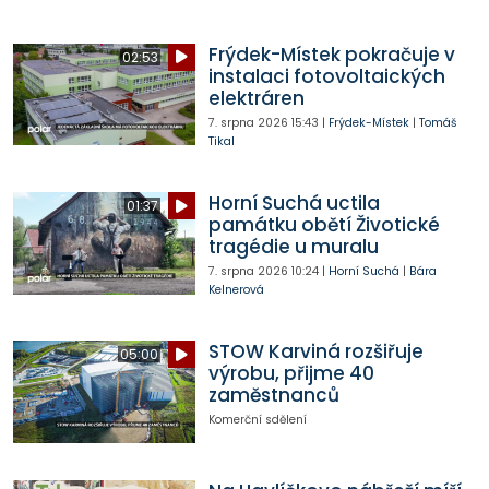
Frýdek-Místek pokračuje v
02:53
instalaci fotovoltaických
elektráren
7. srpna 2026
15:43
|
Frýdek-Místek
|
Tomáš
Tikal
Horní Suchá uctila
01:37
památku obětí Životické
tragédie u muralu
7. srpna 2026
10:24
|
Horní Suchá
|
Bára
Kelnerová
STOW Karviná rozšiřuje
05:00
výrobu, přijme 40
zaměstnanců
Komerční sdělení