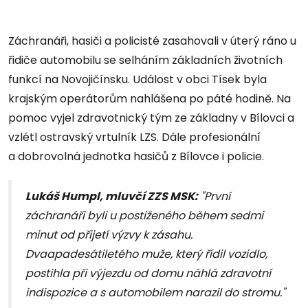
Záchranáři, hasiči a policisté zasahovali v úterý ráno u
řidiče automobilu se selháním základních životních
funkcí na Novojičínsku. Událost v obci Tísek byla
krajským operátorům nahlášena po páté hodině. Na
pomoc vyjel zdravotnický tým ze základny v Bílovci a
vzlétl ostravský vrtulník LZS. Dále profesionální
a dobrovolná jednotka hasičů z Bílovce i policie.
Lukáš Humpl, mluvčí ZZS MSK:
"První
záchranáři byli u postiženého během sedmi
minut od přijetí výzvy k zásahu.
Dvaapadesátiletého muže, který řídil vozidlo,
postihla při výjezdu od domu náhlá zdravotní
indispozice a s automobilem narazil do stromu."