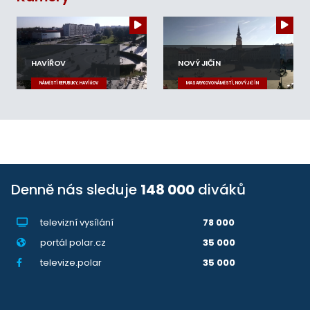
HAVÍŘOV
NOVÝ JIČÍN
NÁMĚSTÍ REPUBLIKY, HAVÍŘOV
MASARYKOVO NÁMĚSTÍ, NOVÝ JIČÍN
Denně nás sleduje
148 000
diváků
televizní vysílání
78 000
portál polar.cz
35 000
televize.polar
35 000