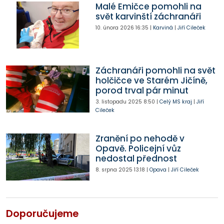
Malé Emičce pomohli na
svět karvinští záchranáři
10. února 2026
16:35
|
Karviná
|
Jiří Cileček
Záchranáři pomohli na svět
holčičce ve Starém Jičíně,
porod trval pár minut
3. listopadu 2025
8:50
|
Celý MS kraj
|
Jiří
Cileček
Zranění po nehodě v
Opavě. Policejní vůz
nedostal přednost
8. srpna 2025
13:18
|
Opava
|
Jiří Cileček
Doporučujeme