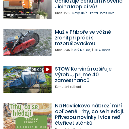
ochlazuje centrum Nového
Jičína kropicí vůz
Dnes
11:26
|
Nový Jičín
|
Petra Dorazilová
Muž v Příboře se vážně
zranil při práci s
rozbrušovačkou
Dnes
9:35
|
Celý MS kraj
|
Jiří Cileček
STOW Karviná rozšiřuje
05:00
výrobu, přijme 40
zaměstnanců
Komerční sdělení
Na Havlíčkovo nábřeží míří
oblíbené Trhy, co se hledají.
Přivezou novinky i více než
čtyřicet stánků