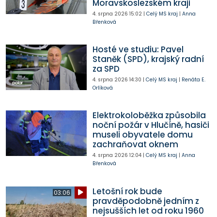
Moravskoslezském kraji
4. srpna 2026
15:02
|
Celý MS kraj
|
Anna
Břenková
Hosté ve studiu: Pavel
Staněk (SPD), krajský radní
za SPD
4. srpna 2026
14:30
|
Celý MS kraj
|
Renáta E.
Orlíková
Elektrokoloběžka způsobila
noční požár v Hlučíně, hasiči
museli obyvatele domu
zachraňovat oknem
4. srpna 2026
12:04
|
Celý MS kraj
|
Anna
Břenková
Letošní rok bude
03:06
pravděpodobně jedním z
nejsušších let od roku 1960