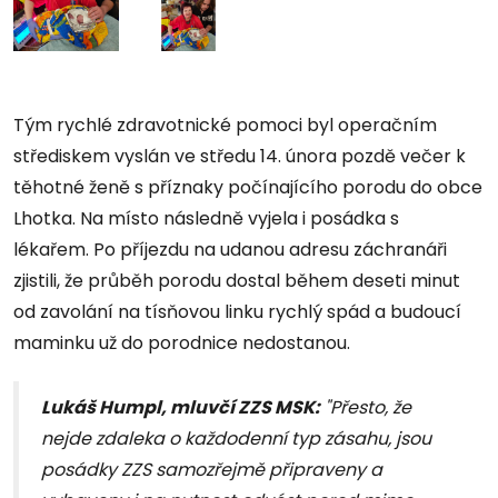
Tým rychlé zdravotnické pomoci byl operačním
střediskem vyslán ve středu 14. února pozdě večer k
těhotné ženě s příznaky počínajícího porodu do obce
Lhotka. Na místo následně vyjela i posádka s
lékařem. Po příjezdu na udanou adresu záchranáři
zjistili, že průběh porodu dostal během deseti minut
od zavolání na tísňovou linku rychlý spád a budoucí
maminku už do porodnice nedostanou.
Lukáš Humpl, mluvčí ZZS MSK:
"Přesto, že
nejde zdaleka o každodenní typ zásahu, jsou
posádky ZZS samozřejmě připraveny a