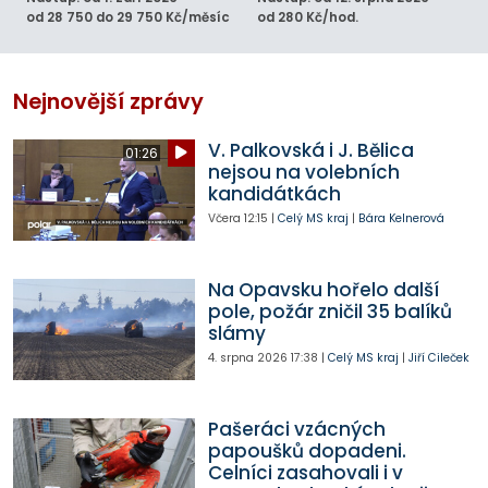
od 28 750 do 29 750 Kč/měsíc
od 280 Kč/hod.
Nejnovější zprávy
V. Palkovská i J. Bělica
01:26
nejsou na volebních
kandidátkách
Včera
12:15
|
Celý MS kraj
|
Bára Kelnerová
Na Opavsku hořelo další
pole, požár zničil 35 balíků
slámy
4. srpna 2026
17:38
|
Celý MS kraj
|
Jiří Cileček
Pašeráci vzácných
papoušků dopadeni.
Celníci zasahovali i v