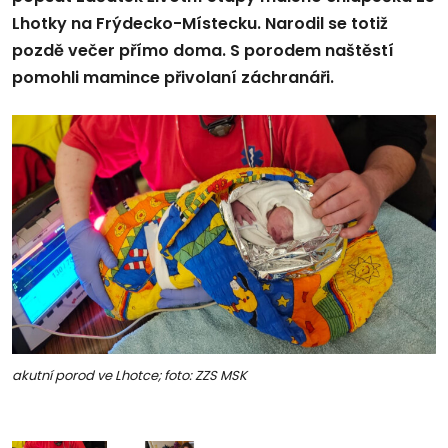
Lhotky na Frýdecko-Místecku. Narodil se totiž
pozdě večer přímo doma. S porodem naštěstí
pomohli mamince přivolaní záchranáři.
akutní porod ve Lhotce; foto: ZZS MSK