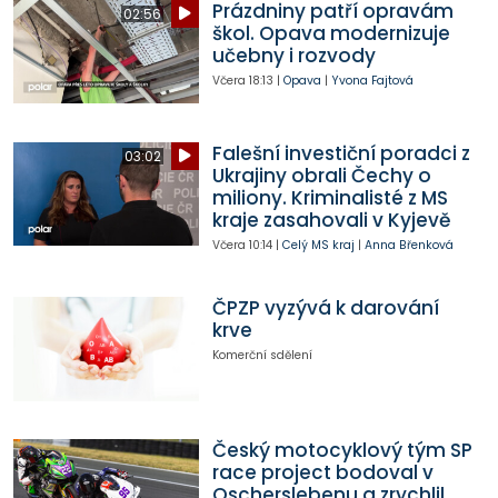
Prázdniny patří opravám
02:56
škol. Opava modernizuje
učebny i rozvody
Včera
18:13
|
Opava
|
Yvona Fajtová
Falešní investiční poradci z
03:02
Ukrajiny obrali Čechy o
miliony. Kriminalisté z MS
kraje zasahovali v Kyjevě
Včera
10:14
|
Celý MS kraj
|
Anna Břenková
ČPZP vyzývá k darování
krve
Komerční sdělení
Český motocyklový tým SP
race project bodoval v
Oscherslebenu a zrychlil