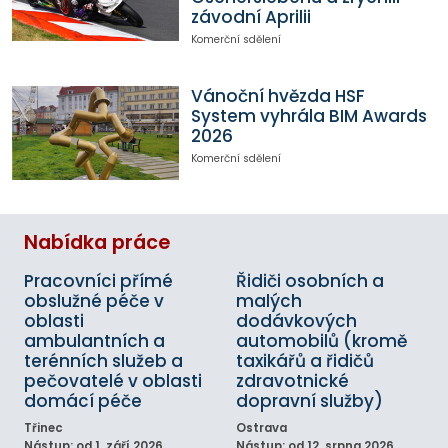
závodní Aprilii
Komerční sdělení
Vánoční hvězda HSF
System vyhrála BIM Awards
2026
Komerční sdělení
Nabídka práce
Pracovníci přímé
Řidiči osobních a
obslužné péče v
malých
oblasti
dodávkových
ambulantních a
automobilů (kromě
terénních služeb a
taxikářů a řidičů
pečovatelé v oblasti
zdravotnické
domácí péče
dopravní služby)
Třinec
Ostrava
Nástup: od 1. září 2026
Nástup: od 12. srpna 2026