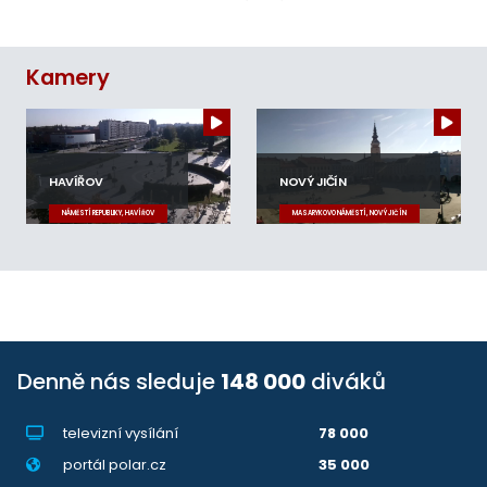
Kamery
HAVÍŘOV
NOVÝ JIČÍN
NÁMĚSTÍ REPUBLIKY, HAVÍŘOV
MASARYKOVO NÁMĚSTÍ, NOVÝ JIČÍN
Denně nás sleduje
148 000
diváků
televizní vysílání
78 000
portál polar.cz
35 000