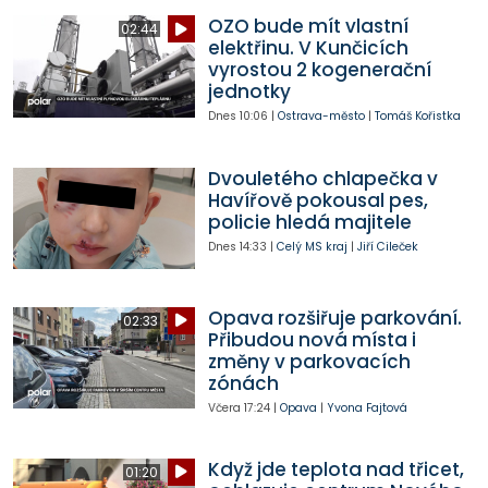
OZO bude mít vlastní
02:44
elektřinu. V Kunčicích
vyrostou 2 kogenerační
jednotky
Dnes
10:06
|
Ostrava-město
|
Tomáš Kořistka
Dvouletého chlapečka v
Havířově pokousal pes,
policie hledá majitele
Dnes
14:33
|
Celý MS kraj
|
Jiří Cileček
Opava rozšiřuje parkování.
02:33
Přibudou nová místa i
změny v parkovacích
zónách
Včera
17:24
|
Opava
|
Yvona Fajtová
Když jde teplota nad třicet,
01:20