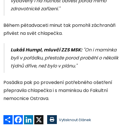
vybaveny i na nutnost odvést porod mimo
zdravotnické zařízení."
Během pětadvaceti minut tak pomohli záchranáři
přivést na svět chlapečka.
Lukáš Humpl, mluvčí ZZS MSK:
"On i maminka
byli v pořádku, přestože porod proběhl o několik
týdnů dříve, než bylo v plánu."
Posádka pak po provedení potřebného ošetření
přepravila chlapečka i s maminkou do Fakultní
nemocnice Ostrava.
Sdílet
Facebook
LinkedIn
X
Vytisknout článek