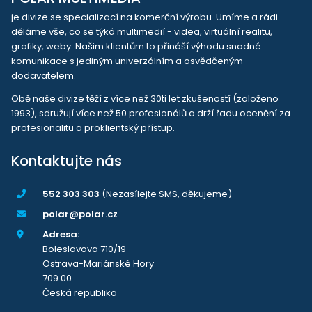
je divize se specializací na komerční výrobu. Umíme a rádi
děláme vše, co se týká multimedií - videa, virtuální realitu,
grafiky, weby. Našim klientům to přináší výhodu snadné
komunikace s jediným univerzálním a osvědčeným
dodavatelem.
Obě naše divize těží z více než 30ti let zkušeností (založeno
1993), sdružují více než 50 profesionálů a drží řadu ocenění za
profesionalitu a proklientský přístup.
Kontaktujte nás
552 303 303
(Nezasílejte SMS, děkujeme)
polar@polar.cz
Adresa:
Boleslavova 710/19
Ostrava-Mariánské Hory
709 00
Česká republika