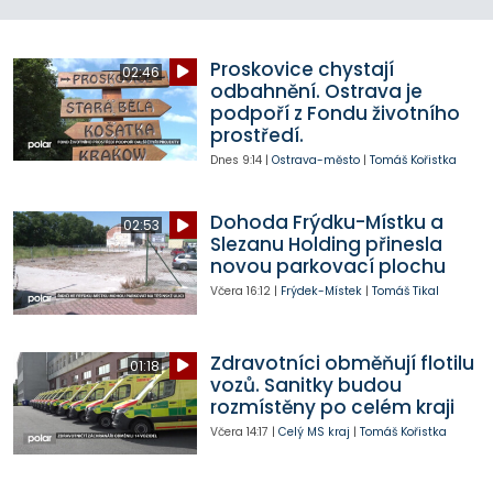
Proskovice chystají
02:46
odbahnění. Ostrava je
podpoří z Fondu životního
prostředí.
Dnes
9:14
|
Ostrava-město
|
Tomáš Kořistka
Dohoda Frýdku-Místku a
02:53
Slezanu Holding přinesla
novou parkovací plochu
Včera
16:12
|
Frýdek-Místek
|
Tomáš Tikal
Zdravotníci obměňují flotilu
01:18
vozů. Sanitky budou
rozmístěny po celém kraji
Včera
14:17
|
Celý MS kraj
|
Tomáš Kořistka