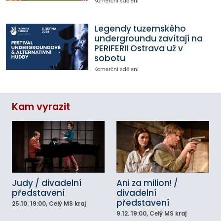
Komerční sdělení
Legendy tuzemského
undergroundu zavítají na
PERIFERII Ostrava už v
sobotu
Komerční sdělení
Kam vyrazit
Judy / divadelní
Ani za milion! /
představení
divadelní
představení
25.10.
19:00
, Celý MS kraj
9.12.
19:00
, Celý MS kraj