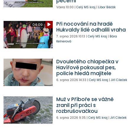
pecemi
Včera
10:00
|
Celý MS kraj
|
Libor Běčák
Při nocování na hradě
04:09
Hukvaldy lidé odhalili vraha
7. srpna 2026
10:13
|
Celý MS kraj
|
Bára
Kelnerová
Dvouletého chlapečka v
Havířově pokousal pes,
policie hledá majitele
6. srpna 2026
14:33
|
Celý MS kraj
|
Jiří Cileček
Muž v Příboře se vážně
zranil při práci s
rozbrušovačkou
6. srpna 2026
9:35
|
Celý MS kraj
|
Jiří Cileček