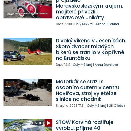
Moravskoslezským krajem,
majitelé přivezli i
opravdové unikáty
Dnes
12:00
|
Celý MS kraj
|
Michal Slonina
Divoký víkend v Jeseníkách.
Skoro dvacet mladých
bikerů se zranilo v Kopřivné
na Bruntálsku
Dnes
12:17
|
Celý MS kraj
|
Anna Břenková
Motorkář se srazil s
osobním autem v centru
Havířova, stroj vyletěl ze
silnice na chodník
8. srpna 2026
17:51
|
Celý MS kraj
|
Jiří Cileček
STOW Karviná rozšiřuje
05:00
výrobu, přijme 40