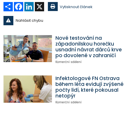
Sdílet
Facebook
LinkedIn
X
Vytisknout článek
Nahlásit chybu
Nové testování na
západonilskou horečku
usnadní návrat dárců krve
po dovolené v zahraničí
Komerční sdělení
Infektologové FN Ostrava
během léta evidují zvýšené
počty lidí, které pokousal
netopýr
Komerční sdělení