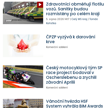
Zdravotníci obměňují flotilu
01:18
vozů. Sanitky budou
rozmístěny po celém kraji
5. srpna 2026
14:17
|
Celý MS kraj
|
Tomáš
Kořistka
ČPZP vyzývá k darování
krve
Komerční sdělení
Český motocyklový tým SP
race project bodoval v
Oscherslebenu a zrychlil
závodní Aprilii
Komerční sdělení
Vánoční hvězda HSF
System vyhrála BIM Awards