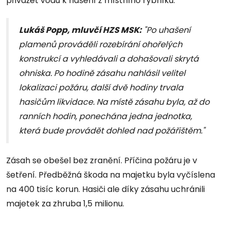
přivážet vodu k hašení z místního rybníku.
Lukáš Popp, mluvčí HZS MSK:
"Po uhašení
plamenů prováděli rozebírání ohořelých
konstrukcí a vyhledávali a dohašovali skrytá
ohniska. Po hodině zásahu nahlásil velitel
lokalizaci požáru, další dvě hodiny trvala
hasičům likvidace. Na místě zásahu byla, až do
ranních hodin, ponechána jedna jednotka,
která bude provádět dohled nad požářištěm."
Zásah se obešel bez zranění. Příčina požáru je v
šetření. Předběžná škoda na majetku byla vyčíslena
na 400 tisíc korun. Hasiči ale díky zásahu uchránili
majetek za zhruba 1,5 milionu.