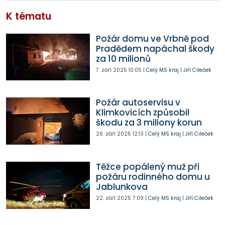
K tématu
Požár domu ve Vrbně pod
Pradědem napáchal škody
za 10 milionů
7. září 2025
10:05
|
Celý MS kraj
|
Jiří Cileček
Požár autoservisu v
Klimkovicích způsobil
škodu za 3 miliony korun
26. září 2025
12:13
|
Celý MS kraj
|
Jiří Cileček
Těžce popálený muž při
požáru rodinného domu u
Jablunkova
22. září 2025
7:09
|
Celý MS kraj
|
Jiří Cileček