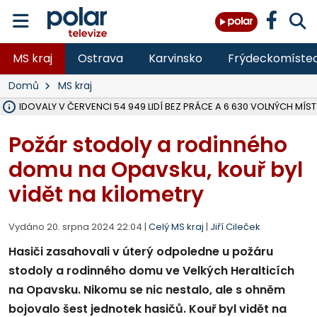
MS kraj
Ostrava
Karvinsko
Frýdeckomíste
Domů
MS kraj
 EVIDOVALY V ČERVENCI 54 949 LIDÍ BEZ PRÁCE A 6 630 VOLNÝCH MÍST
NEZAMĚSTNANOST V KRAJI OPROTI ČERVNU MÍRNĚ VZROSTLA NA 7 %,
MOTORKÁŘ VE F-M BĚHEM PŘEDJÍŽDĚNÍ SRAZIL CHODCE A ZEMŘEL, 
HYGIENICI KONTROLUJÍ V MSK LETNÍ TÁBORY, ZDRAVOTNÍ SITUACE J
NA BÍLOVECKÝCH NOVÝCH DVORECH SE PO 84 LETECH ROZTOČILY L
KARVINSKÉ MOŘE ZÍSKÁ NOVÉ GASTRO ZÁZEMÍ S VYHLÍDKOVOU TER
ZÁCHRANÁŘI ZASAHOVALI O VÍKENDU U DEVÍTI ZRANĚNÝCH BIKERŮ 
KRAJSKÝ SOUD V OSTRAVĚ ŘEŠÍ GANG, KTERÝ OBCHODOVAL S ČE
BORŮVKOVÝ FESTIVAL V ÚVALNĚ ZASKOČIL VELKÝ ZÁJEM NÁVŠTĚVNÍ
MS KRAJ DOKONČIL OPRAVU SILNICE MEZI VRBNEM A HEŘMANOVICEM
ŘSD V RÁMCI UZAVÍRKY SILNICE PŘES MĚSTO ALBRECHTICE OPRAVÍ I M
V BÍLOVCI BOURAL POPELÁŘSKÝ VŮZ PŘI COUVÁNÍ DO SLOUPU, MU
PLANETÁRIUM V OSTRAVĚ CHYSTÁ POZOROVÁNÍ ČÁSTEČNÉHO ZATMĚ
OPRAVA ULIC V HAVÍŘOVĚ UKONČÍ NELEGÁLNÍ PARKOVÁNÍ VE VNI
FC BANÍK OSTRAVA PROHRÁL V HRADCI KRÁLOVÉ 1:2, OD 43. MINUTY 
Požár stodoly a rodinného
domu na Opavsku, kouř byl
vidět na kilometry
Vydáno 20. srpna 2024 22:04 |
Celý MS kraj
|
Jiří Cileček
Hasiči zasahovali v úterý odpoledne u požáru
stodoly a rodinného domu ve Velkých Heralticích
na Opavsku. Nikomu se nic nestalo, ale s ohněm
bojovalo šest jednotek hasičů. Kouř byl vidět na