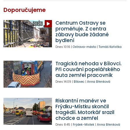
Doporučujeme
Centrum Ostravy se
01:25
proměňuje. Z centra
zábavy bude žádané
bydlení
Dnes
10:16
|
Ostrava-město
|
Tomáš Kořistka
Tragická nehoda v Bílovci.
Při couvání popelářského
auta zemřel pracovník
Dnes
14:09
|
Bílovec
|
Anna Břenková
Riskantní manévr ve
Frýdku-Místku skončil
tragédií. Motorkář srazil
chodce a zemřel
Dnes
8:45
|
Frýdek-Místek
|
Anna Břenková