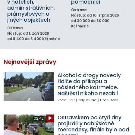
v hotelích,
pomocníci
administrativních,
Ostrava
průmyslových a
Nástup: od 10. srpna 2026
jiných objektech
od 30 000 do 30 000
Kč/měsíc
Ostrava
Nástup: od 1. září 2026
od 8 400 do 8 400 Kč/měsíc
Nejnovější zprávy
Alkohol a drogy navedly
řidiče do příkopu a
následného kotrmelce.
Naštěstí nikoho nezabil
Včera
13:27
|
Celý MS kraj
|
Libor Běčák
Ostravskem po čtyři dny
02:42
projížděly nablýskané
mercedesy, finále bylo pod