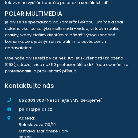
televizního vysílání, portálu polar.cz a sociálních sítí.
POLAR MULTIMEDIA
je divize se specializací na komerční výrobu. Umíme a rádi
děláme vše, co se týká multimedií - videa, virtuální realitu,
grafiky, weby. Našim klientům to přináší výhodu snadné
komunikace s jediným univerzálním a osvědčeným
dodavatelem.
Obě naše divize těží z více než 30ti let zkušeností (založeno
1993), sdružují více než 50 profesionálů a drží řadu ocenění za
profesionalitu a proklientský přístup.
Kontaktujte nás
552 303 303
(Nezasílejte SMS, děkujeme)
polar@polar.cz
Adresa:
Boleslavova 710/19
Ostrava-Mariánské Hory
709 00