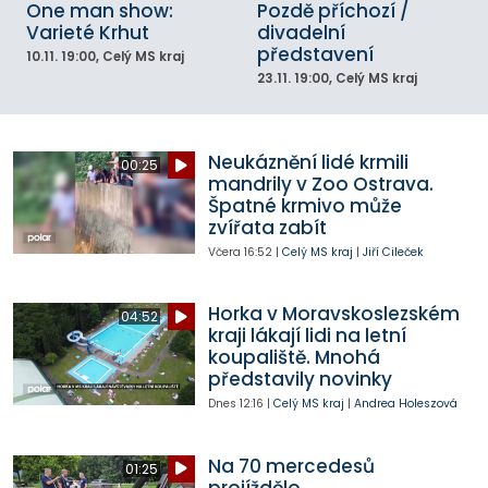
One man show:
Pozdě příchozí /
Varieté Krhut
divadelní
představení
10.11.
19:00
, Celý MS kraj
23.11.
19:00
, Celý MS kraj
Neukáznění lidé krmili
00:25
mandrily v Zoo Ostrava.
Špatné krmivo může
zvířata zabít
Včera
16:52
|
Celý MS kraj
|
Jiří Cileček
Horka v Moravskoslezském
04:52
kraji lákají lidi na letní
koupaliště. Mnohá
představily novinky
Dnes
12:16
|
Celý MS kraj
|
Andrea Holeszová
Na 70 mercedesů
01:25
projíždělo