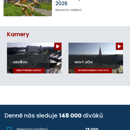
2026
Komerční sdělení
Kamery
HAVÍŘOV
NOVÝ JIČÍN
NÁMĚSTÍ REPUBLIKY, HAVÍŘOV
MASARYKOVO NÁMĚSTÍ, NOVÝ JIČÍN
Denně nás sleduje
148 000
diváků
televizní vysílání
78 000