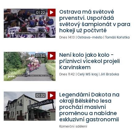
Ostrava má světové
01:22
prvenství. Uspořádá
světový šampionát v para
hokeji už počtvrté
Dnes
14:13
|
Ostrava-město
|
Tomáš Kořistka
Není kolo jako kolo -
01:34
příznivci vícekol projeli
Karvinskem
Dnes
11:42
|
Celý MS kraj
|
Jiří Brzóska
Legendární Dakota na
01:32
okraji Bělského lesa
prochází masivní
proměnou a nabídne
exkluzivní gastronomii
Komerční sdělení