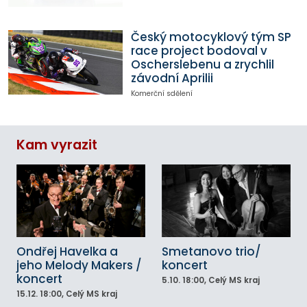
Český motocyklový tým SP
race project bodoval v
Oscherslebenu a zrychlil
závodní Aprilii
Komerční sdělení
Kam vyrazit
Ondřej Havelka a
Smetanovo trio/
jeho Melody Makers /
koncert
koncert
5.10.
18:00
, Celý MS kraj
15.12.
18:00
, Celý MS kraj