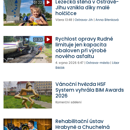
Lezecká stěna v Ostravě-
01:22
Jihu vznikla díky malé
holčičce
Včera
13:48
|
Ostrava-Jih
|
Anna Břenková
Rychlost opravy Rudné
01:33
limituje jen kapacita
obaloven při výrobě
nového asfaltu
4. srpna 2026
6:47
|
Ostrava-město
|
Libor
Běčák
Vánoční hvězda HSF
System vyhrála BIM Awards
2026
Komerční sdělení
Rehabilitační ústav
Hrabyně a Chuchelná