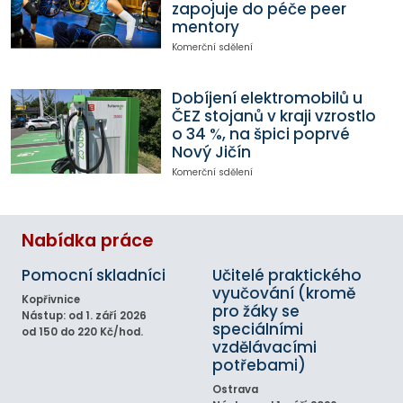
zapojuje do péče peer
mentory
Komerční sdělení
Dobíjení elektromobilů u
ČEZ stojanů v kraji vzrostlo
o 34 %, na špici poprvé
Nový Jičín
Komerční sdělení
Nabídka práce
Pomocní skladníci
Učitelé praktického
vyučování (kromě
Kopřivnice
pro žáky se
Nástup: od 1. září 2026
speciálními
od 150 do 220 Kč/hod.
vzdělávacími
potřebami)
Ostrava