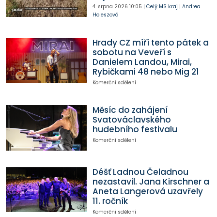
4. srpna 2026
10:05
|
Celý MS kraj
|
Andrea
Holeszová
Hrady CZ míří tento pátek a
sobotu na Veveří s
Danielem Landou, Mirai,
Rybičkami 48 nebo Mig 21
Komerční sdělení
Měsíc do zahájení
Svatováclavského
hudebního festivalu
Komerční sdělení
Déšť Ladnou Čeladnou
nezastavil. Jana Kirschner a
Aneta Langerová uzavřely
11. ročník
Komerční sdělení