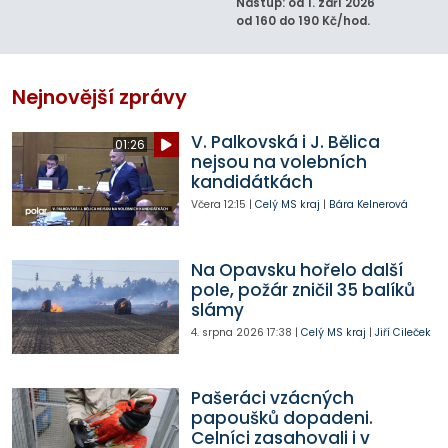
Nástup: od 1. září 2026
od 160 do 190 Kč/hod.
Nejnovější zprávy
V. Palkovská i J. Bělica
01:26
nejsou na volebních
kandidátkách
Včera
12:15
|
Celý MS kraj
|
Bára Kelnerová
Na Opavsku hořelo další
pole, požár zničil 35 balíků
slámy
4. srpna 2026
17:38
|
Celý MS kraj
|
Jiří Cileček
Pašeráci vzácných
papoušků dopadeni.
Celníci zasahovali i v