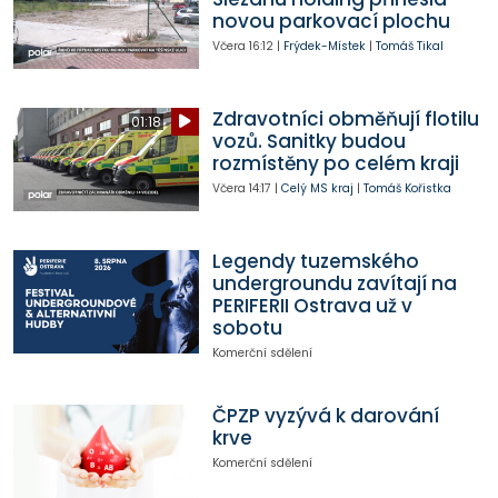
novou parkovací plochu
Včera
16:12
|
Frýdek-Místek
|
Tomáš Tikal
Zdravotníci obměňují flotilu
01:18
vozů. Sanitky budou
rozmístěny po celém kraji
Včera
14:17
|
Celý MS kraj
|
Tomáš Kořistka
Legendy tuzemského
undergroundu zavítají na
PERIFERII Ostrava už v
sobotu
Komerční sdělení
ČPZP vyzývá k darování
krve
Komerční sdělení