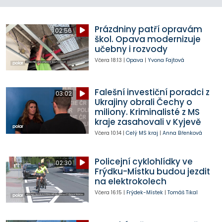
Prázdniny patří opravám
02:56
škol. Opava modernizuje
učebny i rozvody
Včera
18:13
|
Opava
|
Yvona Fajtová
Falešní investiční poradci z
03:02
Ukrajiny obrali Čechy o
miliony. Kriminalisté z MS
kraje zasahovali v Kyjevě
Včera
10:14
|
Celý MS kraj
|
Anna Břenková
Policejní cyklohlídky ve
02:30
Frýdku-Místku budou jezdit
na elektrokolech
Včera
16:15
|
Frýdek-Místek
|
Tomáš Tikal