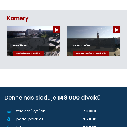
Kamery
HAVÍŘOV
NOVÝ JIČÍN
NÁMĚSTÍ REPUBLIKY, HAVÍŘOV
MASARYKOVO NÁMĚSTÍ, NOVÝ JIČÍN
Denně nás sleduje
148 000
diváků
televizní vysílání
78 000
portál polar.cz
35 000