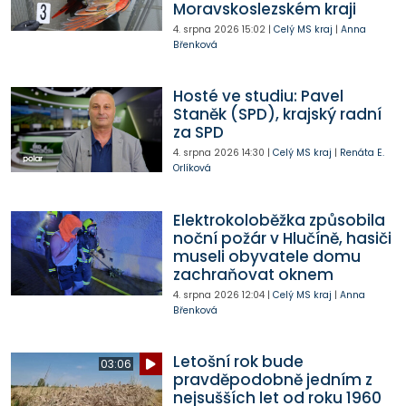
Moravskoslezském kraji
4. srpna 2026
15:02
|
Celý MS kraj
|
Anna
Břenková
Hosté ve studiu: Pavel
Staněk (SPD), krajský radní
za SPD
4. srpna 2026
14:30
|
Celý MS kraj
|
Renáta E.
Orlíková
Elektrokoloběžka způsobila
noční požár v Hlučíně, hasiči
museli obyvatele domu
zachraňovat oknem
4. srpna 2026
12:04
|
Celý MS kraj
|
Anna
Břenková
Letošní rok bude
03:06
pravděpodobně jedním z
nejsušších let od roku 1960