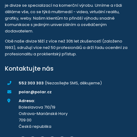
je divize se specializací na komerční výrobu. Umíme a rádi
děláme vše, co se týká multimedií - videa, virtuální realitu,
grafiky, weby. Našim klientům to přináší výhodu snadné
komunikace s jediným univerzálním a osvědčeným
dodavatelem.
Obě naše divize těží z více než 30ti let zkušeností (založeno
1993), sdružují více než 50 profesionálů a drží řadu ocenění za
profesionalitu a proklientský přístup.
Kontaktujte nás
552 303 303
(Nezasílejte SMS, děkujeme)
polar@polar.cz
Adresa:
Boleslavova 710/19
Ostrava-Mariánské Hory
709 00
Česká republika