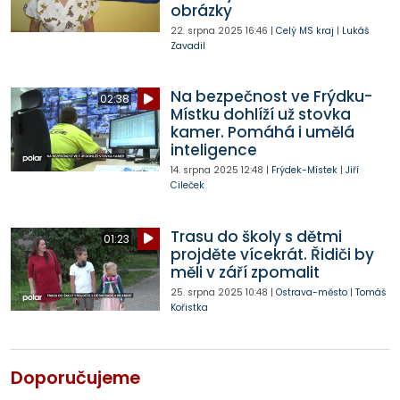
obrázky
22. srpna 2025
16:46
|
Celý MS kraj
|
Lukáš
Zavadil
Na bezpečnost ve Frýdku-
02:38
Místku dohlíží už stovka
kamer. Pomáhá i umělá
inteligence
14. srpna 2025
12:48
|
Frýdek-Místek
|
Jiří
Cileček
Trasu do školy s dětmi
01:23
projděte vícekrát. Řidiči by
měli v září zpomalit
25. srpna 2025
10:48
|
Ostrava-město
|
Tomáš
Kořistka
Doporučujeme