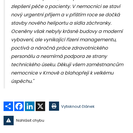
zlepšení péče o pacienty. V nemocnici se staví
nový urgentní příjem a v příštím roce se dočká
stavby nového heliportu a sídla záchranky.
Oceněny však nebyly krásné budovy a moderní
vybavení, ale vynikající řízení managementu,
poctivá a náročná práce zdravotnického
personálu a nesmírná podpora ze strany
technického úseku. Děkuji všem zaměstnancům
nemocnice v Krnově a blahopřeji k velkému
úspěchu."
Sdílet
Facebook
LinkedIn
X
Vytisknout článek
Nahlásit chybu