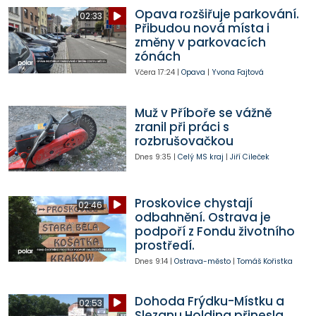
Opava rozšiřuje parkování.
02:33
Přibudou nová místa i
změny v parkovacích
zónách
Včera
17:24
|
Opava
|
Yvona Fajtová
Muž v Příboře se vážně
zranil při práci s
rozbrušovačkou
Dnes
9:35
|
Celý MS kraj
|
Jiří Cileček
Proskovice chystají
02:46
odbahnění. Ostrava je
podpoří z Fondu životního
prostředí.
Dnes
9:14
|
Ostrava-město
|
Tomáš Kořistka
Dohoda Frýdku-Místku a
02:53
Slezanu Holding přinesla