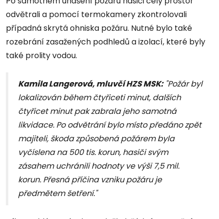
Po samotném uhašení požáru hasiči celý prostor
odvětrali a pomocí termokamery zkontrolovali
případná skrytá ohniska požáru. Nutné bylo také
rozebrání zasažených podhledů a izolací, které byly
také prolity vodou.
Kamila Langerová, mluvčí HZS MSK:
"Požár byl
lokalizován během čtyřiceti minut, dalších
čtyřicet minut pak zabrala jeho samotná
likvidace. Po odvětrání bylo místo předáno zpět
majiteli, škoda způsobená požárem byla
vyčíslena na 500 tis. korun, hasiči svým
zásahem uchránili hodnoty ve výši 7,5 mil.
korun. Přesná příčina vzniku požáru je
předmětem šetření."