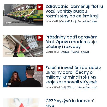
Zdravotníci obměňují flotilu
01:18
vozů. Sanitky budou
rozmístěny po celém kraji
Včera
14:17
|
Celý MS kraj
|
Tomáš Kořistka
Prázdniny patří opravám
02:56
škol. Opava modernizuje
učebny i rozvody
Včera
18:13
|
Opava
|
Yvona Fajtová
Falešní investiční poradci z
03:02
Ukrajiny obrali Čechy o
miliony. Kriminalisté z MS
kraje zasahovali v Kyjevě
Včera
10:14
|
Celý MS kraj
|
Anna Břenková
ČPZP vyzývá k darování
krve