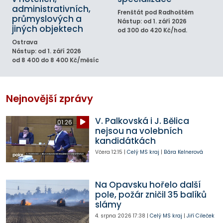
administrativních,
Frenštát pod Radhoštěm
průmyslových a
Nástup: od 1. září 2026
jiných objektech
od 300 do 420 Kč/hod.
Ostrava
Nástup: od 1. září 2026
od 8 400 do 8 400 Kč/měsíc
Nejnovější zprávy
V. Palkovská i J. Bělica
01:26
nejsou na volebních
kandidátkách
Včera
12:15
|
Celý MS kraj
|
Bára Kelnerová
Na Opavsku hořelo další
pole, požár zničil 35 balíků
slámy
4. srpna 2026
17:38
|
Celý MS kraj
|
Jiří Cileček