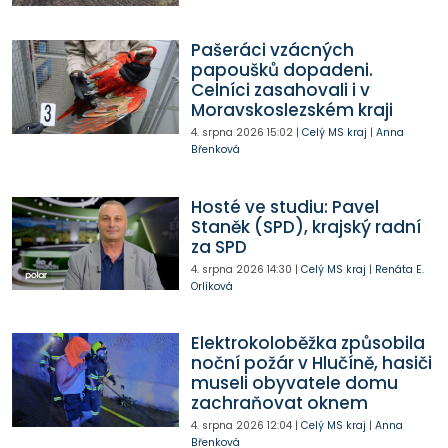
Pašeráci vzácných
papoušků dopadeni.
Celníci zasahovali i v
Moravskoslezském kraji
4. srpna 2026
15:02
|
Celý MS kraj
|
Anna
Břenková
Hosté ve studiu: Pavel
Staněk (SPD), krajský radní
za SPD
4. srpna 2026
14:30
|
Celý MS kraj
|
Renáta E.
Orlíková
Elektrokoloběžka způsobila
noční požár v Hlučíně, hasiči
museli obyvatele domu
zachraňovat oknem
4. srpna 2026
12:04
|
Celý MS kraj
|
Anna
Břenková