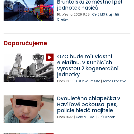
Bruntálsku zaměstnal pět
jednotek hasičů
10. března 2026
8:35
|
Celý MS kraj
|
Jiří
Cileček
Doporučujeme
OZO bude mít vlastní
02:44
elektřinu. V Kunčicích
vyrostou 2 kogenerační
jednotky
Dnes
10:06
|
Ostrava-město
|
Tomáš Kořistka
Dvouletého chlapečka v
Havířově pokousal pes,
policie hledá majitele
Dnes
14:33
|
Celý MS kraj
|
Jiří Cileček