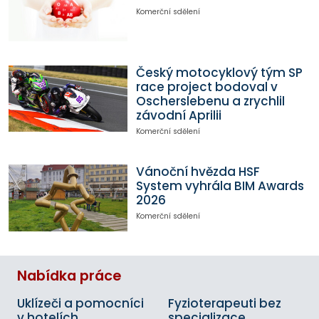
Komerční sdělení
Český motocyklový tým SP
race project bodoval v
Oscherslebenu a zrychlil
závodní Aprilii
Komerční sdělení
Vánoční hvězda HSF
System vyhrála BIM Awards
2026
Komerční sdělení
Nabídka práce
Uklízeči a pomocníci
Fyzioterapeuti bez
v hotelích,
specializace