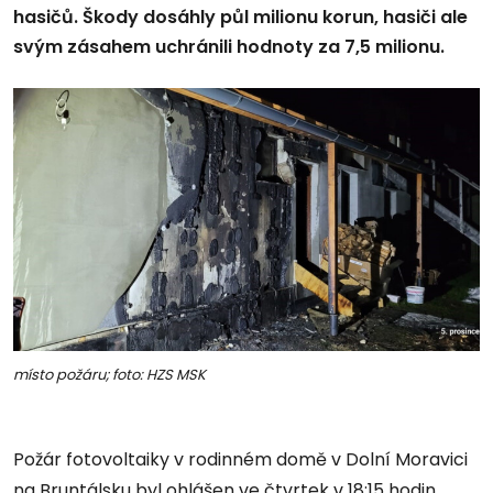
hasičů. Škody dosáhly půl milionu korun, hasiči ale
svým zásahem uchránili hodnoty za 7,5 milionu.
místo požáru; foto: HZS MSK
Požár fotovoltaiky v rodinném domě v Dolní Moravici
na Bruntálsku byl ohlášen ve čtvrtek v 18:15 hodin.