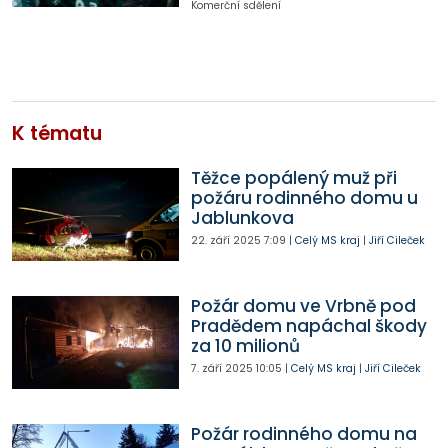
Komerční sdělení
K tématu
Těžce popálený muž při
požáru rodinného domu u
Jablunkova
22. září 2025
7:09
|
Celý MS kraj
|
Jiří Cileček
Požár domu ve Vrbně pod
Pradědem napáchal škody
za 10 milionů
7. září 2025
10:05
|
Celý MS kraj
|
Jiří Cileček
Požár rodinného domu na