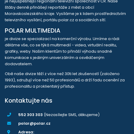
je nejúspěšnější regionální televizní společnost v ČR. Naše
štáby denně přinášejí reportáže z měst a obcí
Moravskoslezského kraje. Vysíláme je k lidem prostřednictvím
televizního vysílání, portálu polar.cz a sociálních sítí.
POLAR MULTIMEDIA
je divize se specializací na komerční výrobu. Umíme a rádi
děláme vše, co se týká multimedií - videa, virtuální realitu,
grafiky, weby. Našim klientům to přináší výhodu snadné
komunikace s jediným univerzálním a osvědčeným
dodavatelem.
Obě naše divize těží z více než 30ti let zkušeností (založeno
1993), sdružují více než 50 profesionálů a drží řadu ocenění za
profesionalitu a proklientský přístup.
Kontaktujte nás
552 303 303
(Nezasílejte SMS, děkujeme)
polar@polar.cz
Adresa: