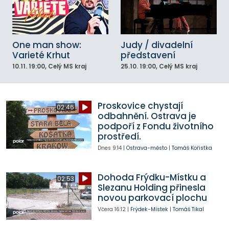
One man show:
Judy / divadelní
Varieté Krhut
představení
10.11.
19:00
, Celý MS kraj
25.10.
19:00
, Celý MS kraj
Proskovice chystají
02:46
odbahnění. Ostrava je
podpoří z Fondu životního
prostředí.
Dnes
9:14
|
Ostrava-město
|
Tomáš Kořistka
Dohoda Frýdku-Místku a
02:53
Slezanu Holding přinesla
novou parkovací plochu
Včera
16:12
|
Frýdek-Místek
|
Tomáš Tikal