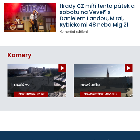
Hrady CZ míří tento pátek a
sobotu na Veveří s
Danielem Landou, Mirai,
Rybičkami 48 nebo Mig 21
Komerční sdělení
Kamery
HAVÍŘOV
NOVÝ JIČÍN
NÁMĚSTÍ REPUBLIKY, HAVÍŘOV
MASARYKOVO NÁMĚSTÍ, NOVÝ JIČÍN