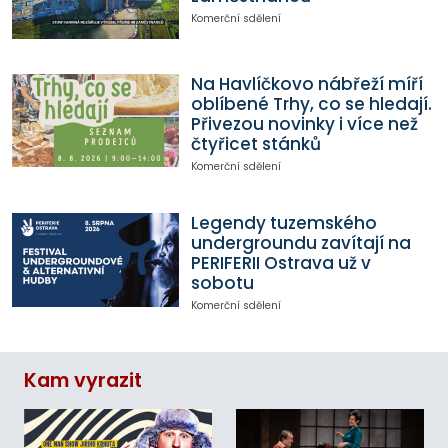
Komerční sdělení
Na Havlíčkovo nábřeží míří
oblíbené Trhy, co se hledají.
Přivezou novinky i více než
čtyřicet stánků
Komerční sdělení
Legendy tuzemského
undergroundu zavítají na
PERIFERII Ostrava už v
sobotu
Komerční sdělení
Kam vyrazit