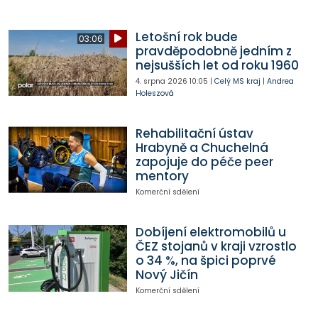
Letošní rok bude
03:06
pravděpodobně jedním z
nejsušších let od roku 1960
4. srpna 2026
10:05
|
Celý MS kraj
|
Andrea
Holeszová
Rehabilitační ústav
Hrabyně a Chuchelná
zapojuje do péče peer
mentory
Komerční sdělení
Dobíjení elektromobilů u
ČEZ stojanů v kraji vzrostlo
o 34 %, na špici poprvé
Nový Jičín
Komerční sdělení