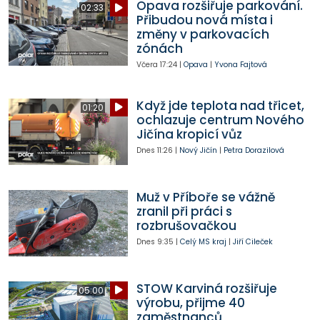
Opava rozšiřuje parkování.
02:33
Přibudou nová místa i
změny v parkovacích
zónách
Včera
17:24
|
Opava
|
Yvona Fajtová
Když jde teplota nad třicet,
01:20
ochlazuje centrum Nového
Jičína kropicí vůz
Dnes
11:26
|
Nový Jičín
|
Petra Dorazilová
Muž v Příboře se vážně
zranil při práci s
rozbrušovačkou
Dnes
9:35
|
Celý MS kraj
|
Jiří Cileček
STOW Karviná rozšiřuje
05:00
výrobu, přijme 40
zaměstnanců