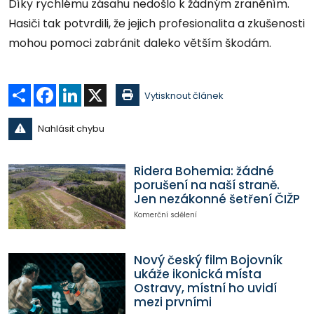
Díky rychlému zásahu nedošlo k žádným zraněním.
Hasiči tak potvrdili, že jejich profesionalita a zkušenosti
mohou pomoci zabránit daleko větším škodám.
Sdílet
Facebook
LinkedIn
X
Vytisknout článek
Nahlásit chybu
Ridera Bohemia: žádné
porušení na naší straně.
Jen nezákonné šetření ČIŽP
Komerční sdělení
Nový český film Bojovník
ukáže ikonická místa
Ostravy, místní ho uvidí
mezi prvními