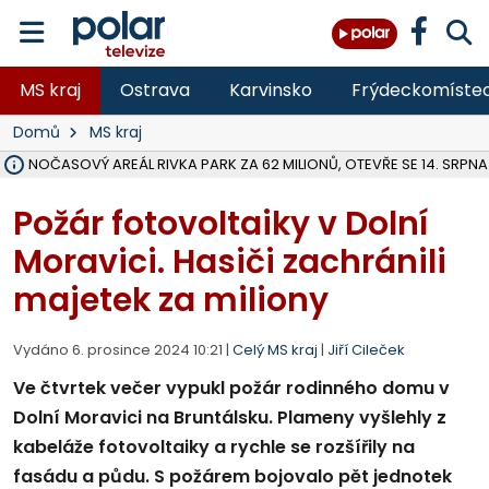
MS kraj
Ostrava
Karvinsko
Frýdeckomíste
Domů
MS kraj
VOLNOČASOVÝ AREÁL RIVKA PARK ZA 62 MILIONŮ, OTEVŘE SE 14. SRPNA
NA SLEZSKÉ HARTĚ PŘIBYLO SINIC, VODA MÁ HORŠÍ KVALITU, HYGIENI
ÚOHS DAL ZÁTORU POKUTU 100 000 ZA CHYBY V ZAKÁZCE NA OBN
AREÁL LODIČEK V KARVINÉ SE PŘIPRAVUJE NA VELKOU REKONSTRUKC
KARVINÁ ZNÁ BUDOUCÍ PODOBU AREÁLU LODIČKY V PARKU BOŽEN
MORAVSKOSLEZŠTÍ POLICISTÉ ODHALILI MEZINÁRODNÍ GANG PODVO
LÁKALI LIDI NA ZISKY Z KRYPTOMĚN, INFO A VIDEO NA POLAR.CZ
RADNÍ OSTRAVY A POSLANKYNĚ A. HOFFMANNOVÁ ZA PIRÁTY PODA
NA POSTUP MINISTERSTVA ŽIVOTNÍHO PROSTŘEDÍ V KAUZE HALDY 
MUŽ V PŘÍBOŘE SE VÁŽNĚ ZRANIL PŘI PRÁCI S ROZBRUŠOVAČKOU, I
SLEZSKÁ OSTRAVA PŘIPRAVUJE PROJEKTOVOU DOKUMENTACI PRO 
PODEZŘELÝ BALÍČEK ZASTAVIL PROVOZ NA NÁDRAŽÍ VE F-M, ČEKÁ 
CHLAPEČKA (2) V HAVÍŘOVĚ POKOUSAL PES, POLICIE HLEDÁ MAJITEL
MS KRAJ VYBUDUJE ZA 40 MILIONŮ V JABLUNKOVĚ NOVÝ MOST PŘES O
FOTBALISTA LAURI LAINE SE VRACÍ Z BANÍKU OSTRAVA NA PŮL ROK
Požár fotovoltaiky v Dolní
Moravici. Hasiči zachránili
majetek za miliony
Vydáno 6. prosince 2024 10:21 |
Celý MS kraj
|
Jiří Cileček
Ve čtvrtek večer vypukl požár rodinného domu v
Dolní Moravici na Bruntálsku. Plameny vyšlehly z
kabeláže fotovoltaiky a rychle se rozšířily na
fasádu a půdu. S požárem bojovalo pět jednotek