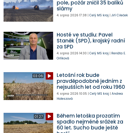
pole, požár zničil 35 balíků
slámy
4. srpna 2026
17:38
|
Celý MS kraj
|
Jiří Cileček
Hosté ve studiu: Pavel
Staněk (SPD), krajský radní
za SPD
4. srpna 2026
14:30
|
Celý MS kraj
|
Renáta E.
Orlíková
Letošní rok bude
03:06
pravděpodobně jedním z
nejsušších let od roku 1960
4. srpna 2026
10:05
|
Celý MS kraj
|
Andrea
Holeszová
Během letoška prozatím
01:27
spadlo nejméně srážek za
60 let. Sucho bude ještě