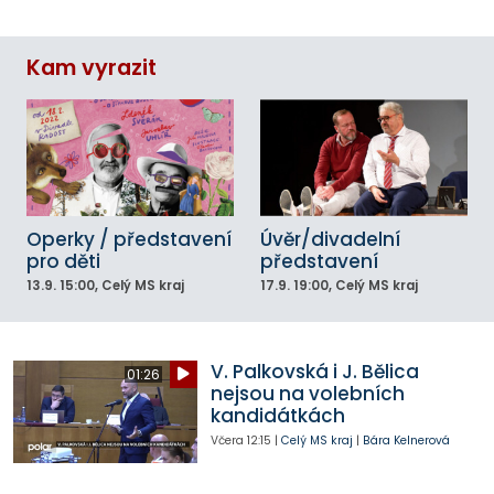
Kam vyrazit
Operky / představení
Úvěr/divadelní
pro děti
představení
13.9.
15:00
, Celý MS kraj
17.9.
19:00
, Celý MS kraj
V. Palkovská i J. Bělica
01:26
nejsou na volebních
kandidátkách
Včera
12:15
|
Celý MS kraj
|
Bára Kelnerová