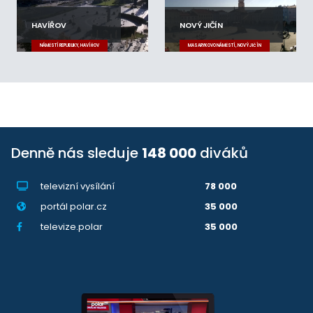
HAVÍŘOV
NOVÝ JIČÍN
NÁMĚSTÍ REPUBLIKY, HAVÍŘOV
MASARYKOVO NÁMĚSTÍ, NOVÝ JIČÍN
Denně nás sleduje
148 000
diváků
televizní vysílání
78 000
portál polar.cz
35 000
televize.polar
35 000