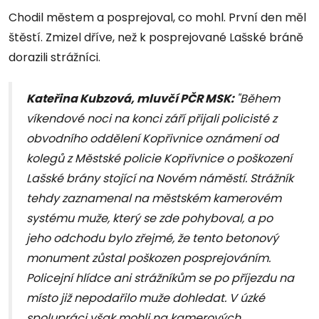
Chodil městem a posprejoval, co mohl. První den měl
štěstí. Zmizel dříve, než k posprejované Lašské bráně
dorazili strážníci.
Kateřina Kubzová, mluvčí PČR MSK:
"Během
víkendové noci na konci září přijali policisté z
obvodního oddělení Kopřivnice oznámení od
kolegů z Městské policie Kopřivnice o poškození
Lašské brány stojící na Novém náměstí. Strážník
tehdy zaznamenal na městském kamerovém
systému muže, který se zde pohyboval, a po
jeho odchodu bylo zřejmé, že tento betonový
monument zůstal poškozen posprejováním.
Policejní hlídce ani strážníkům se po příjezdu na
místo již nepodařilo muže dohledat. V úzké
spolupráci však mohli na kamerových