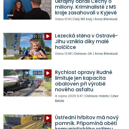
Ukrajiny obrali Čechy o
miliony. Kriminalisté z MS
kraje zasahovali v Kyjevě
Včera
10:14
|
Celý MS kraj
|
Anna Břenková
Lezecká stěna v Ostravě-
01:22
Jihu vznikla díky malé
holčičce
Včera
13:48
|
Ostrava-Jih
|
Anna Břenková
Rychlost opravy Rudné
01:33
limituje jen kapacita
obaloven při výrobě
nového asfaltu
4. srpna 2026
6:47
|
Ostrava-město
|
Libor
Běčák
Ústřední hřbitov má nový
03:14
pomník. Připomíná oběti
komunistického režimu