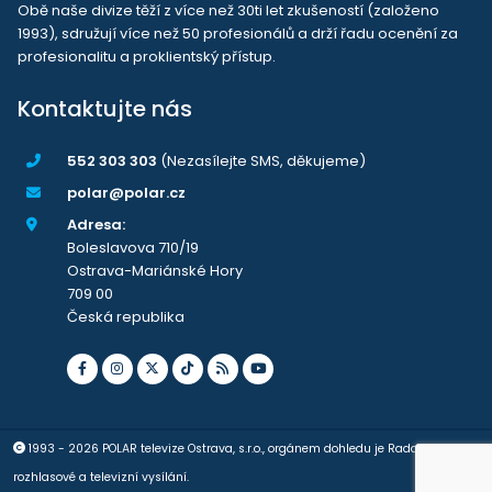
Obě naše divize těží z více než 30ti let zkušeností (založeno
1993), sdružují více než 50 profesionálů a drží řadu ocenění za
profesionalitu a proklientský přístup.
Kontaktujte nás
552 303 303
(Nezasílejte SMS, děkujeme)
polar@polar.cz
Adresa:
Boleslavova 710/19
Ostrava-Mariánské Hory
709 00
Česká republika
1993 - 2026 POLAR televize Ostrava, s.r.o., orgánem dohledu je Rada pro
rozhlasové a televizní vysílání.