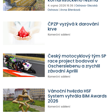
4. srpna 2026
16:36
|
Ostrava-Slezská
Ostrava
|
Anna Břenková
ČPZP vyzývá k darování
krve
Komerční sdělení
Český motocyklový tým SP
race project bodoval v
Oscherslebenu a zrychlil
závodní Aprilii
Komerční sdělení
Vánoční hvězda HSF
System vyhrála BIM Awards
2026
Komerční sdělení