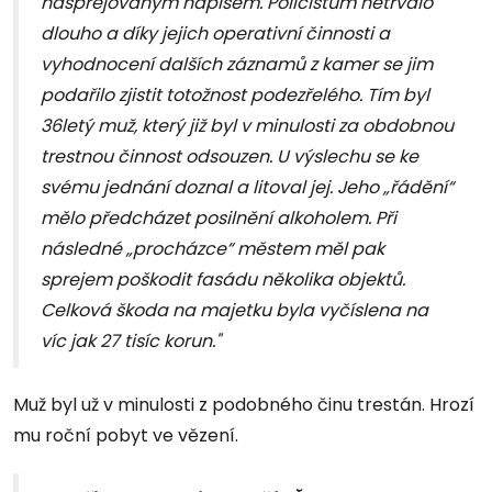
nasprejovaným nápisem. Policistům netrvalo
dlouho a díky jejich operativní činnosti a
vyhodnocení dalších záznamů z kamer se jim
podařilo zjistit totožnost podezřelého. Tím byl
36letý muž, který již byl v minulosti za obdobnou
trestnou činnost odsouzen. U výslechu se ke
svému jednání doznal a litoval jej. Jeho „řádění“
mělo předcházet posilnění alkoholem. Při
následné „procházce“ městem měl pak
sprejem poškodit fasádu několika objektů.
Celková škoda na majetku byla vyčíslena na
víc jak 27 tisíc korun."
Muž byl už v minulosti z podobného činu trestán. Hrozí
mu roční pobyt ve vězení.