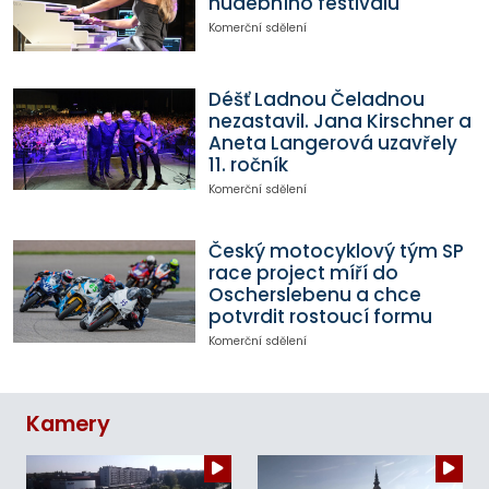
hudebního festivalu
Komerční sdělení
Déšť Ladnou Čeladnou
nezastavil. Jana Kirschner a
Aneta Langerová uzavřely
11. ročník
Komerční sdělení
Český motocyklový tým SP
race project míří do
Oscherslebenu a chce
potvrdit rostoucí formu
Komerční sdělení
Kamery