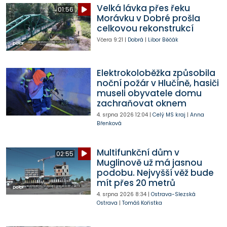
Velká lávka přes řeku
01:56
Morávku v Dobré prošla
celkovou rekonstrukcí
Včera
9:21
|
Dobrá
|
Libor Běčák
Elektrokoloběžka způsobila
noční požár v Hlučíně, hasiči
museli obyvatele domu
zachraňovat oknem
4. srpna 2026
12:04
|
Celý MS kraj
|
Anna
Břenková
Multifunkční dům v
02:55
Muglinově už má jasnou
podobu. Nejvyšší věž bude
mít přes 20 metrů
4. srpna 2026
8:34
|
Ostrava-Slezská
Ostrava
|
Tomáš Kořistka