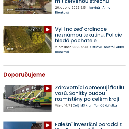
mít červenou střechu
20. dubna 2026
8:15
|
Karviná
|
Anna
Břenková
Vylil na zeď ordinace
00:31
neznámou tekutinu. Policie
hledá pachatele
2. prosince 2025
9:30
|
Ostrava-město
|
Anna
Břenková
Doporučujeme
Zdravotníci obměňují flotilu
01:18
vozů. Sanitky budou
rozmístěny po celém kraji
Včera
14:17
|
Celý MS kraj
|
Tomáš Kořistka
Falešní investiční poradci z
03:02