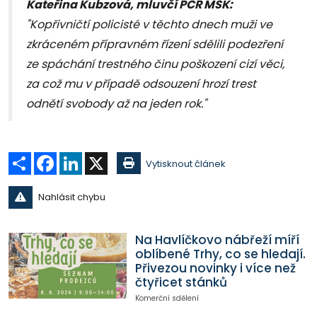
Kateřina Kubzová, mluvčí PČR MSK:
"Kopřivničtí policisté v těchto dnech muži ve
zkráceném přípravném řízení sdělili podezření
ze spáchání trestného činu poškození cizí věci,
za což mu v případě odsouzení hrozí trest
odnětí svobody až na jeden rok."
Sdílet
Facebook
LinkedIn
X
Vytisknout článek
Nahlásit chybu
Na Havlíčkovo nábřeží míří
oblíbené Trhy, co se hledají.
Přivezou novinky i více než
čtyřicet stánků
Komerční sdělení