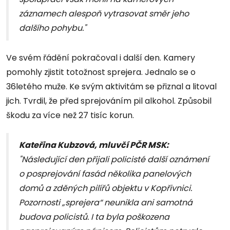
záznamech alespoň vytrasovat směr jeho
dalšího pohybu."
Ve svém řádění pokračoval i další den. Kamery
pomohly zjistit totožnost sprejera. Jednalo se o
36letého muže. Ke svým aktivitám se přiznal a litoval
jich. Tvrdil, že před sprejováním pil alkohol. Způsobil
škodu za více než 27 tisíc korun.
Kateřina Kubzová, mluvčí PČR MSK:
"Následující den přijali policisté další oznámení
o posprejování fasád několika panelových
domů a zděných pilířů objektu v Kopřivnici.
Pozornosti „sprejera“ neunikla ani samotná
budova policistů. I ta byla poškozena