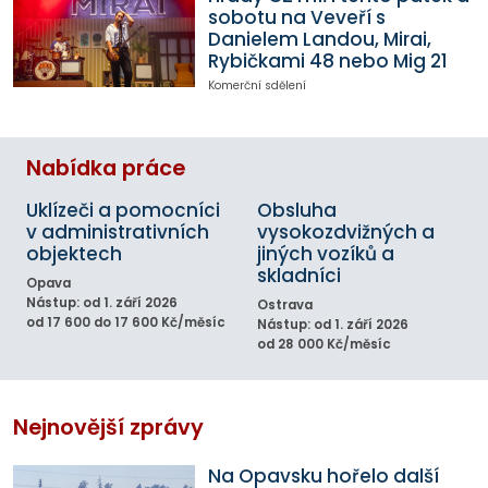
sobotu na Veveří s
Danielem Landou, Mirai,
Rybičkami 48 nebo Mig 21
Komerční sdělení
Nabídka práce
Uklízeči a pomocníci
Obsluha
v administrativních
vysokozdvižných a
objektech
jiných vozíků a
skladníci
Opava
Nástup: od 1. září 2026
Ostrava
od 17 600 do 17 600 Kč/měsíc
Nástup: od 1. září 2026
od 28 000 Kč/měsíc
Nejnovější zprávy
Na Opavsku hořelo další