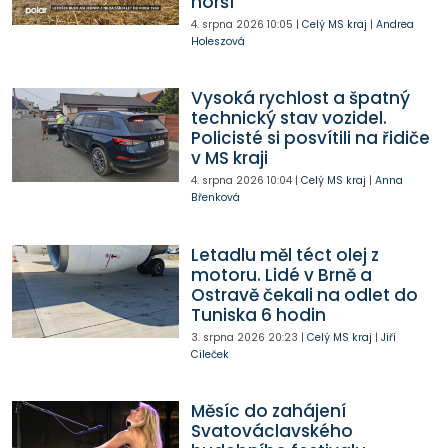
horší
4. srpna 2026
10:05
|
Celý MS kraj
|
Andrea
Holeszová
Vysoká rychlost a špatný
technický stav vozidel.
Policisté si posvítili na řidiče
v MS kraji
4. srpna 2026
10:04
|
Celý MS kraj
|
Anna
Břenková
Letadlu měl téct olej z
motoru. Lidé v Brně a
Ostravě čekali na odlet do
Tuniska 6 hodin
3. srpna 2026
20:23
|
Celý MS kraj
|
Jiří
Cileček
Měsíc do zahájení
Svatováclavského