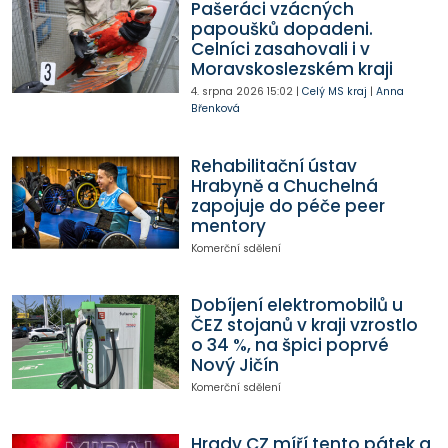
Pašeráci vzácných
papoušků dopadeni.
Celníci zasahovali i v
Moravskoslezském kraji
4. srpna 2026
15:02
|
Celý MS kraj
|
Anna
Břenková
Rehabilitační ústav
Hrabyně a Chuchelná
zapojuje do péče peer
mentory
Komerční sdělení
Dobíjení elektromobilů u
ČEZ stojanů v kraji vzrostlo
o 34 %, na špici poprvé
Nový Jičín
Komerční sdělení
Hrady CZ míří tento pátek a