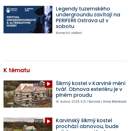
Legendy tuzemského
undergroundu zavítají na
PERIFERII Ostrava už v
sobotu
Komerční sdělení
K tématu
Šikmý kostel v Karviné mění
03:21
tvář. Obnova exteriéru je v
plném proudu
16. dubna 2026
9:21
|
Karviná
|
Anna Břenková
Karvinský šikmý kostel
01:21
prochází obnovou, bude