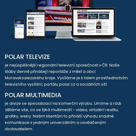
POLAR TELEVIZE
je nejúspěšnější regionální televizní společnost v ČR. Naše
štáby denně přinášejí reportáže z měst a obcí
Moravskoslezského kraje. Vysíláme je k lidem prostřednictvím
televizního vysílání, portálu polar.cz a sociálních sítí.
POLAR MULTIMEDIA
je divize se specializací na komerční výrobu. Umíme a rádi
děláme vše, co se týká multimedií - videa, virtuální realitu,
grafiky, weby. Našim klientům to přináší výhodu snadné
komunikace s jediným univerzálním a osvědčeným
dodavatelem.