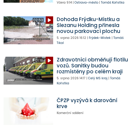
Včera
9:14
|
Ostrava-město
|
Tomáš Kořistka
Dohoda Frýdku-Místku a
02:53
Slezanu Holding přinesla
novou parkovací plochu
5. srpna 2026
16:12
|
Frýdek-Místek
|
Tomáš
Tikal
Zdravotníci obměňují flotilu
01:18
vozů. Sanitky budou
rozmístěny po celém kraji
5. srpna 2026
14:17
|
Celý MS kraj
|
Tomáš
Kořistka
ČPZP vyzývá k darování
krve
Komerční sdělení