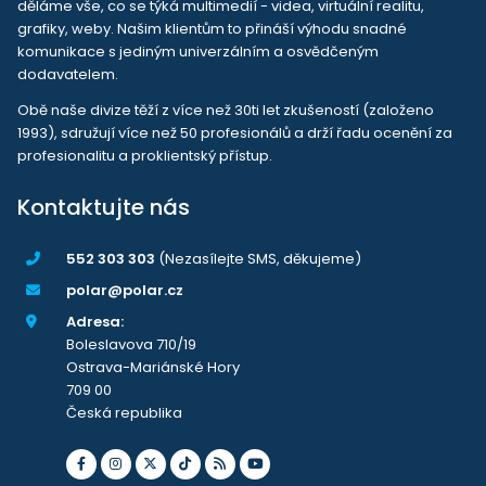
děláme vše, co se týká multimedií - videa, virtuální realitu,
grafiky, weby. Našim klientům to přináší výhodu snadné
komunikace s jediným univerzálním a osvědčeným
dodavatelem.
Obě naše divize těží z více než 30ti let zkušeností (založeno
1993), sdružují více než 50 profesionálů a drží řadu ocenění za
profesionalitu a proklientský přístup.
Kontaktujte nás
552 303 303
(Nezasílejte SMS, děkujeme)
polar@polar.cz
Adresa:
Boleslavova 710/19
Ostrava-Mariánské Hory
709 00
Česká republika