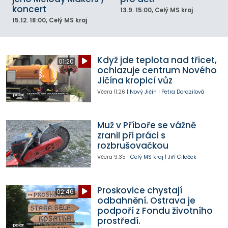
koncert
13.9.
15:00
, Celý MS kraj
15.12.
18:00
, Celý MS kraj
Když jde teplota nad třicet,
01:20
ochlazuje centrum Nového
Jičína kropicí vůz
Včera
11:26
|
Nový Jičín
|
Petra Dorazilová
Muž v Příboře se vážně
zranil při práci s
rozbrušovačkou
Včera
9:35
|
Celý MS kraj
|
Jiří Cileček
Proskovice chystají
02:46
odbahnění. Ostrava je
podpoří z Fondu životního
prostředí.