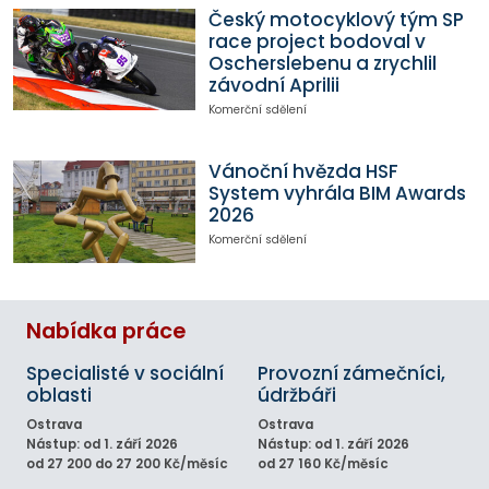
Český motocyklový tým SP
race project bodoval v
Oscherslebenu a zrychlil
závodní Aprilii
Komerční sdělení
Vánoční hvězda HSF
System vyhrála BIM Awards
2026
Komerční sdělení
Nabídka práce
Specialisté v sociální
Provozní zámečníci,
oblasti
údržbáři
Ostrava
Ostrava
Nástup: od 1. září 2026
Nástup: od 1. září 2026
od 27 200 do 27 200 Kč/měsíc
od 27 160 Kč/měsíc