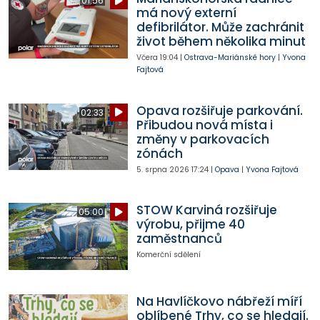
01:56
má nový externí
defibrilátor. Může zachránit
život během několika minut
Včera
19:04
|
Ostrava-Mariánské hory
|
Yvona
Fajtová
Opava rozšiřuje parkování.
02:33
Přibudou nová místa i
změny v parkovacích
zónách
5. srpna 2026
17:24
|
Opava
|
Yvona Fajtová
STOW Karviná rozšiřuje
05:00
výrobu, přijme 40
zaměstnanců
Komerční sdělení
Na Havlíčkovo nábřeží míří
oblíbené Trhy, co se hledají.