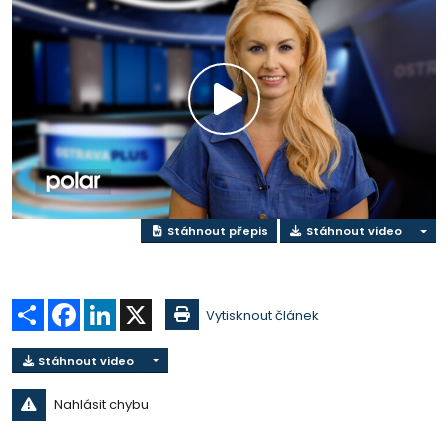
Přehrát
video
Stáhnout přepis
Stáhnout video
Sdílet
Facebook
LinkedIn
X
Vytisknout článek
Stáhnout video
Nahlásit chybu