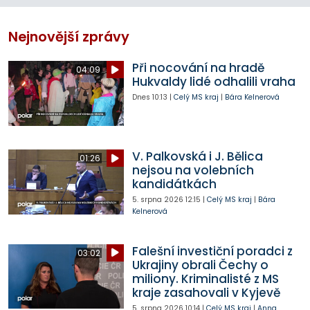
Nejnovější zprávy
Při nocování na hradě
04:09
Hukvaldy lidé odhalili vraha
Dnes
10:13
|
Celý MS kraj
|
Bára Kelnerová
V. Palkovská i J. Bělica
01:26
nejsou na volebních
kandidátkách
5. srpna 2026
12:15
|
Celý MS kraj
|
Bára
Kelnerová
Falešní investiční poradci z
03:02
Ukrajiny obrali Čechy o
miliony. Kriminalisté z MS
kraje zasahovali v Kyjevě
5. srpna 2026
10:14
|
Celý MS kraj
|
Anna