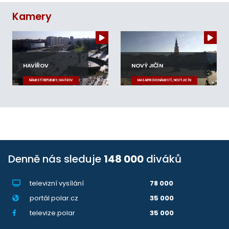
Kamery
HAVÍŘOV
NOVÝ JIČÍN
NÁMĚSTÍ REPUBLIKY, HAVÍŘOV
MASARYKOVO NÁMĚSTÍ, NOVÝ JIČÍN
Denně nás sleduje
148 000
diváků
televizní vysílání
78 000
portál polar.cz
35 000
televize.polar
35 000