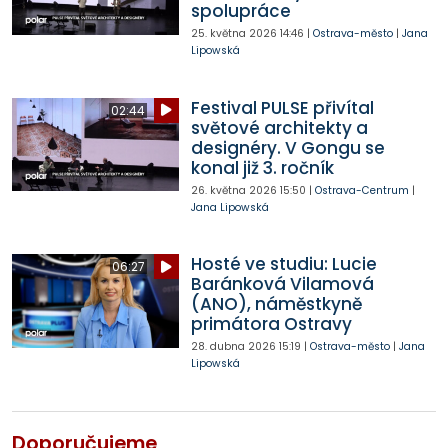
spolupráce
25. května 2026
14:46
|
Ostrava-město
|
Jana
Lipowská
Festival PULSE přivítal
02:44
světové architekty a
designéry. V Gongu se
konal již 3. ročník
26. května 2026
15:50
|
Ostrava-Centrum
|
Jana Lipowská
Hosté ve studiu: Lucie
06:27
Baránková Vilamová
(ANO), náměstkyně
primátora Ostravy
28. dubna 2026
15:19
|
Ostrava-město
|
Jana
Lipowská
Doporučujeme