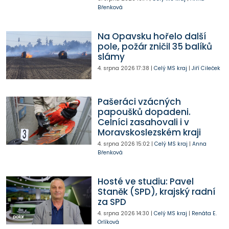
Břenková
Na Opavsku hořelo další
pole, požár zničil 35 balíků
slámy
4. srpna 2026
17:38
|
Celý MS kraj
|
Jiří Cileček
Pašeráci vzácných
papoušků dopadeni.
Celníci zasahovali i v
Moravskoslezském kraji
4. srpna 2026
15:02
|
Celý MS kraj
|
Anna
Břenková
Hosté ve studiu: Pavel
Staněk (SPD), krajský radní
za SPD
4. srpna 2026
14:30
|
Celý MS kraj
|
Renáta E.
Orlíková