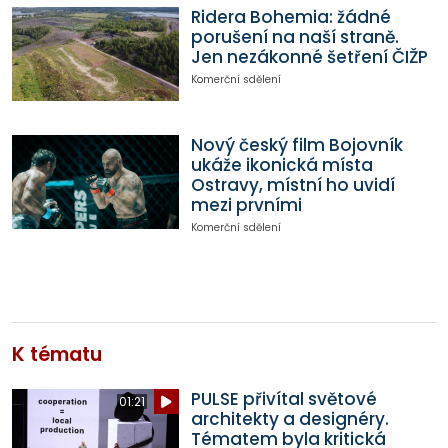
Ridera Bohemia: žádné
porušení na naší straně.
Jen nezákonné šetření ČIŽP
Komerční sdělení
Nový český film Bojovník
ukáže ikonická místa
Ostravy, místní ho uvidí
mezi prvními
Komerční sdělení
K tématu
PULSE přivítal světové
01:21
architekty a designéry.
Tématem byla kritická