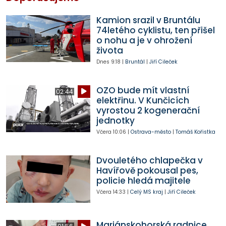
Kamion srazil v Bruntálu
74letého cyklistu, ten přišel
o nohu a je v ohrožení
života
Dnes
9:18
|
Bruntál
|
Jiří Cileček
OZO bude mít vlastní
02:44
elektřinu. V Kunčicích
vyrostou 2 kogenerační
jednotky
Včera
10:06
|
Ostrava-město
|
Tomáš Kořistka
Dvouletého chlapečka v
Havířově pokousal pes,
policie hledá majitele
Včera
14:33
|
Celý MS kraj
|
Jiří Cileček
Mariánskohorská radnice