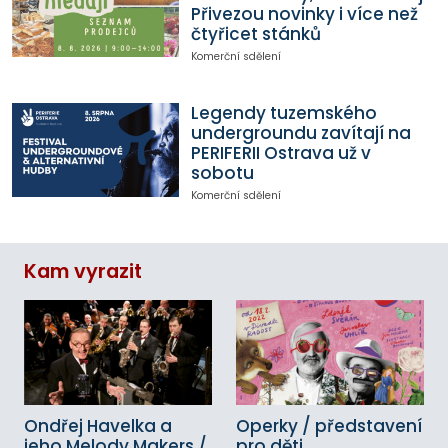
Přivezou novinky i více než
čtyřicet stánků
Komerční sdělení
Legendy tuzemského
undergroundu zavítají na
PERIFERII Ostrava už v
sobotu
Komerční sdělení
Kam vyrazit
Ondřej Havelka a
Operky / představení
jeho Melody Makers /
pro děti