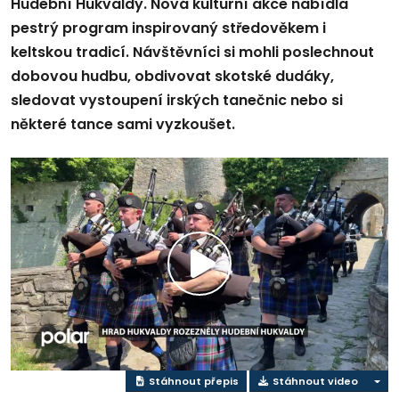
Hudební Hukvaldy. Nová kulturní akce nabídla
pestrý program inspirovaný středověkem i
keltskou tradicí. Návštěvníci si mohli poslechnout
dobovou hudbu, obdivovat skotské dudáky,
sledovat vystoupení irských tanečnic nebo si
některé tance sami vyzkoušet.
Přehrát
video
Stáhnout přepis
Stáhnout video