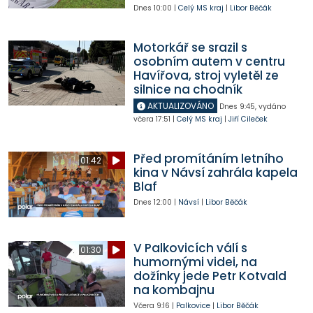
Dnes
10:00
|
Celý MS kraj
|
Libor Běčák
Motorkář se srazil s
osobním autem v centru
Havířova, stroj vyletěl ze
silnice na chodník
AKTUALIZOVÁNO
Dnes
9:45
,
vydáno
včera
17:51
|
Celý MS kraj
|
Jiří Cileček
Před promítáním letního
01:42
kina v Návsí zahrála kapela
Blaf
Dnes
12:00
|
Návsí
|
Libor Běčák
V Palkovicích válí s
01:30
humornými videi, na
dožínky jede Petr Kotvald
na kombajnu
Včera
9:16
|
Palkovice
|
Libor Běčák