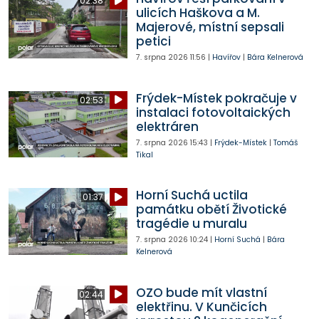
02:38
ulicích Haškova a M.
Majerové, místní sepsali
petici
7. srpna 2026
11:56
|
Havířov
|
Bára Kelnerová
Frýdek-Místek pokračuje v
02:53
instalaci fotovoltaických
elektráren
7. srpna 2026
15:43
|
Frýdek-Místek
|
Tomáš
Tikal
Horní Suchá uctila
01:37
památku obětí Životické
tragédie u muralu
7. srpna 2026
10:24
|
Horní Suchá
|
Bára
Kelnerová
OZO bude mít vlastní
02:44
elektřinu. V Kunčicích