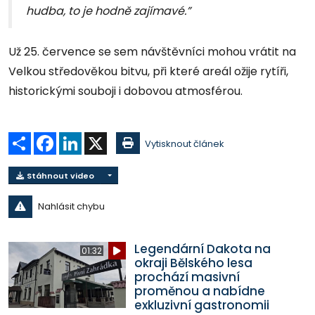
hudba, to je hodně zajímavé.”
Už 25. července se sem návštěvníci mohou vrátit na
Velkou středověkou bitvu, při které areál ožije rytíři,
historickými souboji i dobovou atmosférou.
Sdílet
Facebook
LinkedIn
X
Vytisknout článek
Stáhnout video
Nahlásit chybu
Legendární Dakota na
01:32
okraji Bělského lesa
prochází masivní
proměnou a nabídne
exkluzivní gastronomii