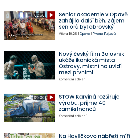
Senior akademie v Opavě
02:50
zahájila další běh. Zájem
seniorů byl obrovský
Včera
10:28
|
Opava
|
Yvona Fajtová
Nový český film Bojovník
ukáže ikonická místa
Ostravy, místní ho uvidí
mezi prvními
Komerční sdělení
STOW Karviná rozšiřuje
05:00
výrobu, přijme 40
zaměstnanců
Komerční sdělení
Na Havlíčkovo nábřeží míří