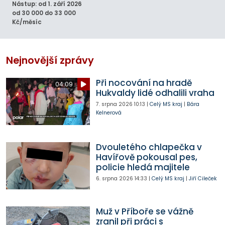
Nástup: od 1. září 2026
od 30 000 do 33 000
Kč/měsíc
Nejnovější zprávy
Při nocování na hradě
04:09
Hukvaldy lidé odhalili vraha
7. srpna 2026
10:13
|
Celý MS kraj
|
Bára
Kelnerová
Dvouletého chlapečka v
Havířově pokousal pes,
policie hledá majitele
6. srpna 2026
14:33
|
Celý MS kraj
|
Jiří Cileček
Muž v Příboře se vážně
zranil při práci s