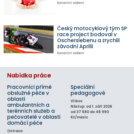
Komerční sdělení
Český motocyklový tým SP
race project bodoval v
Oscherslebenu a zrychlil
závodní Aprilii
Komerční sdělení
Nabídka práce
Pracovníci přímé
Speciální
obslužné péče v
pedagogové
oblasti
Vítkov
ambulantních a
Nástup: od 1. září 2026
terénních služeb a
od 37 580 do 48 990
pečovatelé v oblasti
Kč/měsíc
domácí péče
Ostrava