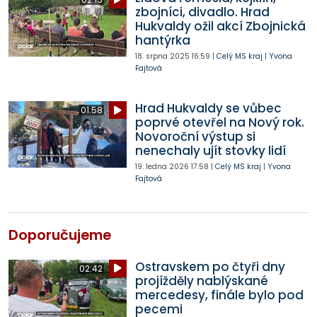
zbojníci, divadlo. Hrad
Hukvaldy ožil akcí Zbojnická
hantýrka
18. srpna 2025
16:59
|
Celý MS kraj
|
Yvona
Fajtová
Hrad Hukvaldy se vůbec
01:58
poprvé otevřel na Nový rok.
Novoroční výstup si
nenechaly ujít stovky lidí
19. ledna 2026
17:58
|
Celý MS kraj
|
Yvona
Fajtová
Doporučujeme
Ostravskem po čtyři dny
02:42
projížděly nablýskané
mercedesy, finále bylo pod
pecemi