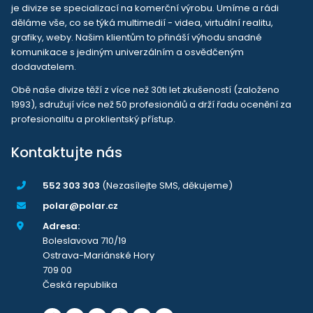
je divize se specializací na komerční výrobu. Umíme a rádi
děláme vše, co se týká multimedií - videa, virtuální realitu,
grafiky, weby. Našim klientům to přináší výhodu snadné
komunikace s jediným univerzálním a osvědčeným
dodavatelem.
Obě naše divize těží z více než 30ti let zkušeností (založeno
1993), sdružují více než 50 profesionálů a drží řadu ocenění za
profesionalitu a proklientský přístup.
Kontaktujte nás
552 303 303
(Nezasílejte SMS, děkujeme)
polar@polar.cz
Adresa:
Boleslavova 710/19
Ostrava-Mariánské Hory
709 00
Česká republika