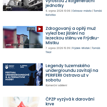
vyrostou 2 kogenerační
jednotky
6. srpna 2026
10:06
|
Ostrava-město
|
Tomáš
Kořistka
Zdrogovaný a opilý muž
01:20
vylezl bez jištění na
lezeckou stěnu ve Frýdku-
Místku
7. srpna 2026
15:39
|
Frýdek-Místek
|
Tomáš
Tikal
Legendy tuzemského
undergroundu zavítají na
PERIFERII Ostrava už v
sobotu
Komerční sdělení
ČPZP vyzývá k darování
krve