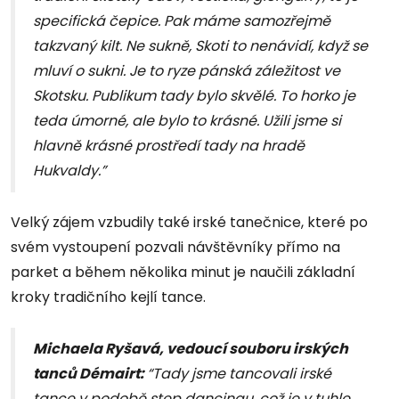
specifická čepice. Pak máme samozřejmě
takzvaný kilt. Ne sukně, Skoti to nenávidí, když se
mluví o sukni. Je to ryze pánská záležitost ve
Skotsku. Publikum tady bylo skvělé. To horko je
teda úmorné, ale bylo to krásné. Užili jsme si
hlavně krásné prostředí tady na hradě
Hukvaldy.”
Velký zájem vzbudily také irské tanečnice, které po
svém vystoupení pozvali návštěvníky přímo na
parket a během několika minut je naučili základní
kroky tradičního kejlí tance.
Michaela Ryšavá, vedoucí souboru irských
tanců Démairt:
“Tady jsme tancovali irské
tance v podobě step dancingu, což je v tuhle