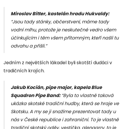
Miroslav Bitter, kastelán hradu Hukvaldy:
“Jsou tady stánky, občerstvení, máme tady
vodní mlhu, protože je neskutečné vedro všem
účinkujícím i těm všem přítomným, kteří našli tu
odvahu a přišli.”
Jedním z největších lákadel byli skotští dudáci v
tradičních krojích.
Jakub Kocián, pipe major, kapela Blue
Squadron Pipe Band:
“Byla to vlastně taková
ukázka skotské tradiční hudby, která se hraje ve
Skotsku. A my se ji snažíme prezentovat tady u
nás v České republice i zahraniční. To je vlastně
tradiční skotský oděv, vestička, glengarry, to je