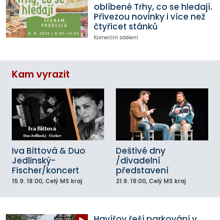
oblíbené Trhy, co se hledají.
Přivezou novinky i více než
čtyřicet stánků
Komerční sdělení
Kam vyrazit
Iva Bittová & Duo
Deštivé dny
Jedlinský-
/divadelní
Fischer/koncert
představení
15.9.
18:00
, Celý MS kraj
21.9.
19:00
, Celý MS kraj
Havířov řeší parkování v