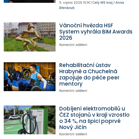
5. srpna 2026
10:14
|
Celý MS kraj
|
Anna
Břenková
Vánoční hvězda HSF
System vyhrála BIM Awards
2026
Komerční sdělení
Rehabilitační ústav
Hrabyně a Chuchelná
zapojuje do péče peer
mentory
Komerční sdělení
Dobíjení elektromobilů u
ČEZ stojanů v kraji vzrostlo
o 34 %, na špici poprvé
Nový Jičín
Komerční sdělení