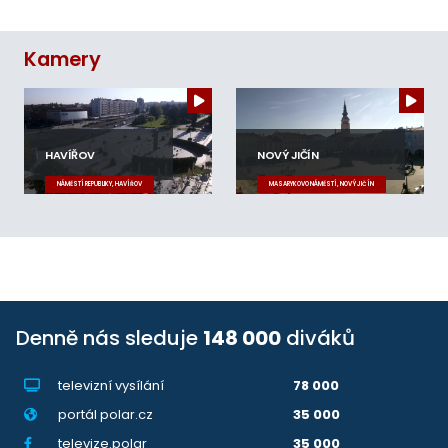
Kamery
HAVÍŘOV
NOVÝ JIČÍN
NÁMĚSTÍ REPUBLIKY, HAVÍŘOV
MASARYKOVO NÁMĚSTÍ, NOVÝ JIČÍN
Denně nás sleduje
148 000
diváků
televizní vysílání
78 000
portál polar.cz
35 000
televize.polar
35 000