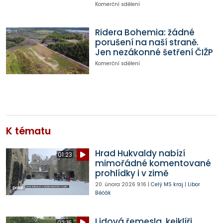
Komerční sdělení
Ridera Bohemia: žádné
porušení na naší straně.
Jen nezákonné šetření ČIŽP
Komerční sdělení
K tématu
Hrad Hukvaldy nabízí
01:23
mimořádné komentované
prohlídky i v zimě
20. února 2026
9:16
|
Celý MS kraj
|
Libor
Běčák
Lidová řemesla, kejklíři,
02:15