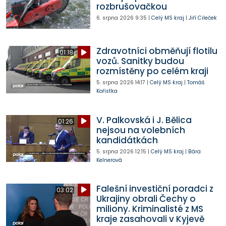
rozbrušovačkou
6. srpna 2026
9:35
|
Celý MS kraj
|
Jiří Cileček
Zdravotníci obměňují flotilu
01:18
vozů. Sanitky budou
rozmístěny po celém kraji
5. srpna 2026
14:17
|
Celý MS kraj
|
Tomáš
Kořistka
V. Palkovská i J. Bělica
01:26
nejsou na volebních
kandidátkách
5. srpna 2026
12:15
|
Celý MS kraj
|
Bára
Kelnerová
Falešní investiční poradci z
03:02
Ukrajiny obrali Čechy o
miliony. Kriminalisté z MS
kraje zasahovali v Kyjevě