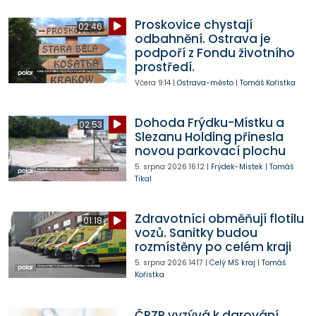
Proskovice chystají
02:46
odbahnění. Ostrava je
podpoří z Fondu životního
prostředí.
Včera
9:14
|
Ostrava-město
|
Tomáš Kořistka
Dohoda Frýdku-Místku a
02:53
Slezanu Holding přinesla
novou parkovací plochu
5. srpna 2026
16:12
|
Frýdek-Místek
|
Tomáš
Tikal
Zdravotníci obměňují flotilu
01:18
vozů. Sanitky budou
rozmístěny po celém kraji
5. srpna 2026
14:17
|
Celý MS kraj
|
Tomáš
Kořistka
ČPZP vyzývá k darování