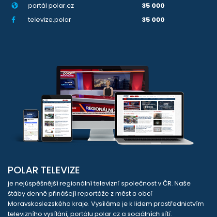
portál polar.cz
35 000
televize.polar
35 000
POLAR TELEVIZE
je nejúspěšnější regionální televizní společnost v ČR. Naše
štáby denně přinášejí reportáže z měst a obcí
Moravskoslezského kraje. Vysíláme je k lidem prostřednictvím
televizního vysílání, portálu polar.cz a sociálních sítí.