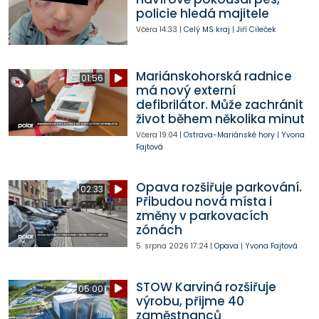
policie hledá majitele
Včera
14:33
|
Celý MS kraj
|
Jiří Cileček
Mariánskohorská radnice
01:56
má nový externí
defibrilátor. Může zachránit
život během několika minut
Včera
19:04
|
Ostrava-Mariánské hory
|
Yvona
Fajtová
Opava rozšiřuje parkování.
02:33
Přibudou nová místa i
změny v parkovacích
zónách
5. srpna 2026
17:24
|
Opava
|
Yvona Fajtová
STOW Karviná rozšiřuje
05:00
výrobu, přijme 40
zaměstnanců