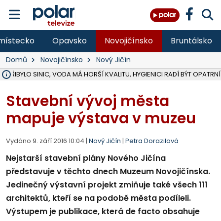
místecko
Opavsko
Novojičínsko
Bruntálsko
Domů
Novojičínsko
Nový Jičín
Ě PŘIBYLO SINIC, VODA MÁ HORŠÍ KVALITU, HYGIENICI RADÍ BÝT OPATRNÍ
ÚOHS DAL ZÁTORU POKUTU 100 000 ZA CHYBY V ZAKÁZCE NA OBN
AREÁL LODIČEK V KARVINÉ SE PŘIPRAVUJE NA VELKOU REKONSTRUKC
KARVINÁ ZNÁ BUDOUCÍ PODOBU AREÁLU LODIČKY V PARKU BOŽEN
CYKLISTU (74) SRAZIL V BRUNTÁLU KAMION, JE V OHROŽENÍ ŽIVOTA,
POLICIE HLEDÁ PŘÍPADNÉ SVĚDKY, KTEŘÍ POMŮŽOU OBJASNIT PRŮ
RADNÍ OSTRAVY A POSLANKYNĚ A. HOFFMANNOVÁ ZA PIRÁTY PODA
NA POSTUP MINISTERSTVA ŽIVOTNÍHO PROSTŘEDÍ V KAUZE HALDY 
MUŽ V PŘÍBOŘE SE VÁŽNĚ ZRANIL PŘI PRÁCI S ROZBRUŠOVAČKOU, I
SLEZSKÁ OSTRAVA PŘIPRAVUJE PROJEKTOVOU DOKUMENTACI PRO 
PODEZŘELÝ BALÍČEK ZASTAVIL PROVOZ NA NÁDRAŽÍ VE F-M, ČEKÁ 
CHLAPEČKA (2) V HAVÍŘOVĚ POKOUSAL PES, POLICIE HLEDÁ MAJITEL
MS KRAJ VYBUDUJE ZA 40 MILIONŮ V JABLUNKOVĚ NOVÝ MOST PŘES O
FOTBALISTA LAURI LAINE SE VRACÍ Z BANÍKU OSTRAVA NA PŮL ROK
F-M DOKONČIL VOLNOČASOVÝ AREÁL RIVKA PARK ZA 62 MILIONŮ,
Stavební vývoj města
mapuje výstava v muzeu
Vydáno 9. září 2016 10:04 |
Nový Jičín
|
Petra Dorazilová
Nejstarší stavební plány Nového Jičína
představuje v těchto dnech Muzeum Novojičínska.
Jedinečný výstavní projekt zmiňuje také všech 111
architektů, kteří se na podobě města podíleli.
Výstupem je publikace, která de facto obsahuje