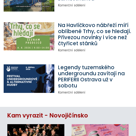
Komerční sdělení
Na Havlíčkovo nábřeží míří
oblíbené Trhy, co se hledají.
Přivezou novinky i více než
čtyřicet stánků
Komerční sdělení
Legendy tuzemského
undergroundu zavítají na
PERIFERII Ostrava už v
sobotu
Komerční sdělení
Kam vyrazit - Novojičínsko