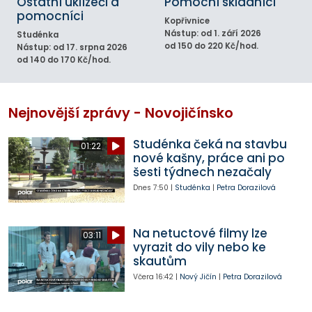
Ostatní uklízeči a
Pomocní skladníci
pomocníci
Kopřivnice
Nástup: od 1. září 2026
Studénka
od 150 do 220 Kč/hod.
Nástup: od 17. srpna 2026
od 140 do 170 Kč/hod.
Nejnovější zprávy - Novojičínsko
Studénka čeká na stavbu
01:22
nové kašny, práce ani po
šesti týdnech nezačaly
Dnes
7:50
|
Studénka
|
Petra Dorazilová
Na netuctové filmy lze
03:11
vyrazit do vily nebo ke
skautům
Včera
16:42
|
Nový Jičín
|
Petra Dorazilová