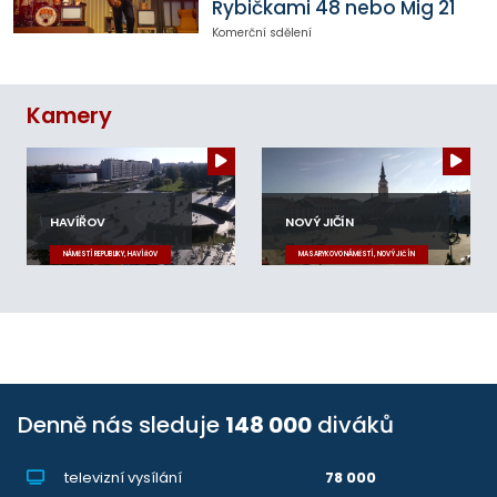
Rybičkami 48 nebo Mig 21
Komerční sdělení
Kamery
HAVÍŘOV
NOVÝ JIČÍN
NÁMĚSTÍ REPUBLIKY, HAVÍŘOV
MASARYKOVO NÁMĚSTÍ, NOVÝ JIČÍN
Denně nás sleduje
148 000
diváků
televizní vysílání
78 000