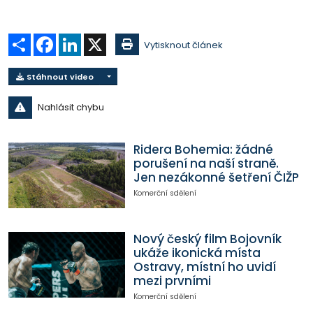
Sdílet
Facebook
LinkedIn
X
Vytisknout článek
Stáhnout video
Nahlásit chybu
Ridera Bohemia: žádné
porušení na naší straně.
Jen nezákonné šetření ČIŽP
Komerční sdělení
Nový český film Bojovník
ukáže ikonická místa
Ostravy, místní ho uvidí
mezi prvními
Komerční sdělení