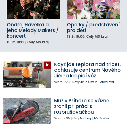
Ondřej Havelka a
Operky / představení
jeho Melody Makers /
pro děti
koncert
13.9.
15:00
, Celý MS kraj
15.12.
18:00
, Celý MS kraj
Když jde teplota nad třicet,
01:20
ochlazuje centrum Nového
Jičína kropicí vůz
Včera
11:26
|
Nový Jičín
|
Petra Dorazilová
Muž v Příboře se vážně
zranil při práci s
rozbrušovačkou
Včera
9:35
|
Celý MS kraj
|
Jiří Cileček