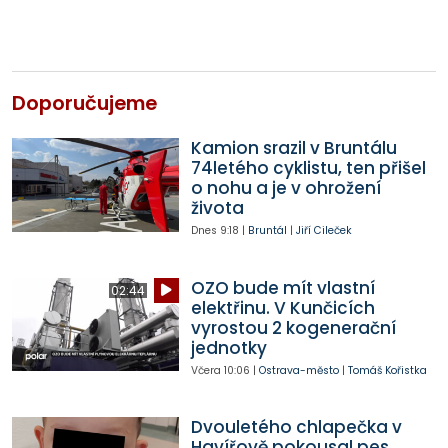
Doporučujeme
Kamion srazil v Bruntálu
74letého cyklistu, ten přišel
o nohu a je v ohrožení
života
Dnes
9:18
|
Bruntál
|
Jiří Cileček
OZO bude mít vlastní
02:44
elektřinu. V Kunčicích
vyrostou 2 kogenerační
jednotky
Včera
10:06
|
Ostrava-město
|
Tomáš Kořistka
Dvouletého chlapečka v
Havířově pokousal pes,