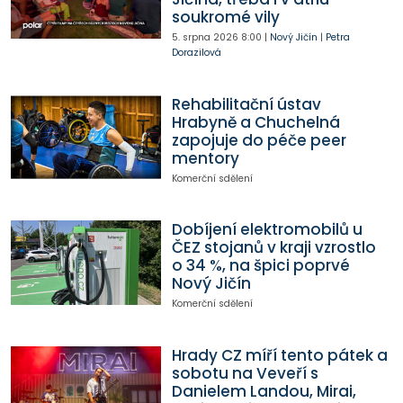
soukromé vily
5. srpna 2026
8:00
|
Nový Jičín
|
Petra
Dorazilová
Rehabilitační ústav
Hrabyně a Chuchelná
zapojuje do péče peer
mentory
Komerční sdělení
Dobíjení elektromobilů u
ČEZ stojanů v kraji vzrostlo
o 34 %, na špici poprvé
Nový Jičín
Komerční sdělení
Hrady CZ míří tento pátek a
sobotu na Veveří s
Danielem Landou, Mirai,