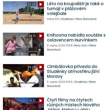
Léto na koupališti je také o
02:29
turnaji v plážovém
volejbale
Včera
8:11
|
Studénka
|
Petra Dorazilová
Knihovna nabídla soutěže s
03:13
oslavencem Hurvínkem
5. srpna 2026
13:54
|
Nový Jičín
|
Petra
Dorazilová
Cimbálovka přivezla do
03:29
Studénky atmosféru jižní
Moravy
5. srpna 2026
10:59
|
Studénka
|
Petra
Dorazilová
Čtyři filmy na čtyřech
01:21
různých místech Nového
Jičína, třeba i v atriu