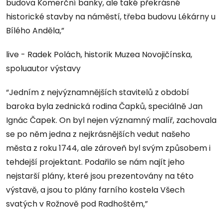
budova Komerční banky, ale také překrásné
historické stavby na náměstí, třeba budovu Lékárny u
Bílého Anděla,”
live - Radek Polách, historik Muzea Novojičínska,
spoluautor výstavy
“Jedním z nejvýznamnějších stavitelů z období
baroka byla zednická rodina Čapků, speciálně Jan
Ignác Čapek. On byl nejen významný malíř, zachovala
se po něm jedna z nejkrásnějších vedut našeho
města z roku 1744, ale zároveň byl svým způsobem i
tehdejší projektant. Podařilo se nám najít jeho
nejstarší plány, které jsou prezentovány na této
výstavě, a jsou to plány farního kostela Všech
svatých v Rožnově pod Radhoštěm,”