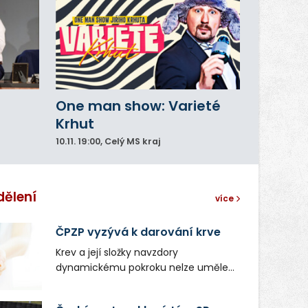
One man show: Varieté
Krhut
10.11.
19:00
, Celý MS kraj
dělení
více
ČPZP vyzývá k darování krve
Krev a její složky navzdory
dynamickému pokroku nelze uměle
vyrobit. Zdravotnictví se tudíž bez
ochoty lidí darovat tuto