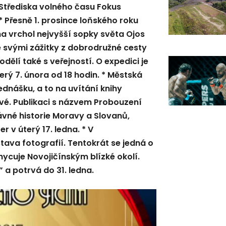
e Střediska volného času Fokus
* Přesně 1. prosince loňského roku
n na vrchol nejvyšší sopky světa Ojos
e svými zážitky z dobrodružné cesty
ělí také s veřejností. O expedici je
erý 7. února od 18 hodin. * Městská
ednášku, a to na uvítání knihy
vé. Publikaci s názvem Probouzení
ávné historie Moravy a Slovanů,
 v úterý 17. ledna. * V
tava fotografií. Tentokrát se jedná o
ycuje Novojičínským blízké okolí.
 a potrvá do 31. ledna.