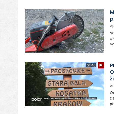
vy
in
M
p
Vč
Ve
u 
No
pr
vr
n
P
02:46
O
ž
Vč
Os
zl
po
ve