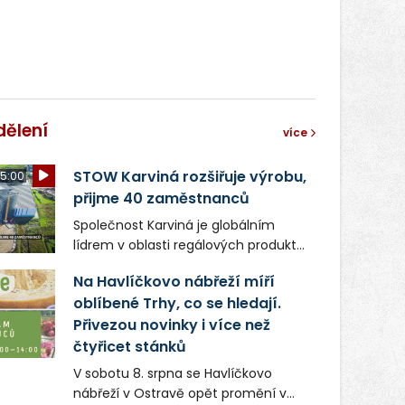
dělení
více
STOW Karviná rozšiřuje výrobu,
5:00
přijme 40 zaměstnanců
Společnost Karviná je globálním
lídrem v oblasti regálových produktů
a systémů, stabilním
Na Havlíčkovo nábřeží míří
zaměstnavatelem na Karvinsku a
oblíbené Trhy, co se hledají.
firmou s obrovským potenciálem.
Přivezou novinky i více než
čtyřicet stánků
V sobotu 8. srpna se Havlíčkovo
nábřeží v Ostravě opět promění v