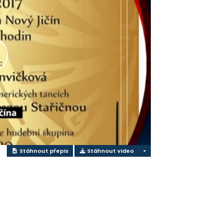
řehrát
ideo
Stáhnout přepis
Stáhnout video