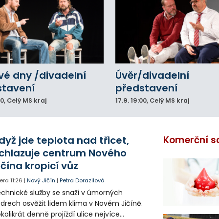
vé dny /divadelní
Úvěr/divadelní
stavení
představení
00
, Celý MS kraj
17.9.
19:00
, Celý MS kraj
dyž jde teplota nad třicet,
Komerční s
chlazuje centrum Nového
ičína kropicí vůz
era
11:26
|
Nový Jičín
|
Petra Dorazilová
chnické služby se snaží v úmorných
drech osvěžit lidem klima v Novém Jičíně.
kolikrát denně projíždí ulice nejvíce