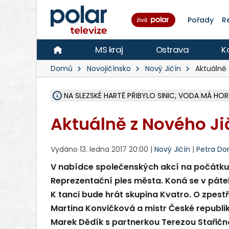
Pořady
R
MS kraj
Ostrava
K
Domů
Novojičínsko
Nový Jičín
Aktuálně 
NA SLEZSKÉ HARTĚ PŘIBYLO SINIC, VODA MÁ HORŠ
ÚOHS DAL ZÁTORU POKUTU 100 000 ZA CHYBY 
AREÁL LODIČEK V KARVINÉ SE PŘIPRAVUJE NA VE
KARVINÁ ZNÁ BUDOUCÍ PODOBU AREÁLU LODIČ
CYKLISTU (74) SRAZIL V BRUNTÁLU KAMION, JE 
POLICIE HLEDÁ PŘÍPADNÉ SVĚDKY, KTEŘÍ POMŮ
RADNÍ OSTRAVY A POSLANKYNĚ A. HOFFMANNOV
NA POSTUP MINISTERSTVA ŽIVOTNÍHO PROSTŘED
MUŽ V PŘÍBOŘE SE VÁŽNĚ ZRANIL PŘI PRÁCI S 
SLEZSKÁ OSTRAVA PŘIPRAVUJE PROJEKTOVOU D
PODEZŘELÝ BALÍČEK ZASTAVIL PROVOZ NA NÁDRA
CHLAPEČKA (2) V HAVÍŘOVĚ POKOUSAL PES, POLI
MS KRAJ VYBUDUJE ZA 40 MILIONŮ V JABLUNKOVĚ
FOTBALISTA LAURI LAINE SE VRACÍ Z BANÍKU OS
F-M DOKONČIL VOLNOČASOVÝ AREÁL RIVKA PA
Aktuálně z Nového Ji
Vydáno 13. ledna 2017 20:00 |
Nový Jičín
|
Petra Dor
V nabídce společenských akcí na počátku 
Reprezentační ples města. Koná se v pátek
K tanci bude hrát skupina Kvatro. O zpest
Martina Konvičková a mistr České republi
Marek Dědík s partnerkou Terezou Stařično