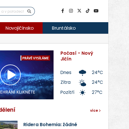
Novojičínsko
Bruntálsko
Počasí - Nový
Jičín
Dnes
24°C
Přehrát
Zítra
24°C
Pozítří
27°C
video
dělení
více
Ridera Bohemia: žádné