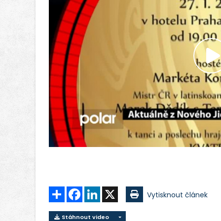
P
v
Sdílet
Facebook
LinkedIn
X
Vytisknout článek
Stáhnout video