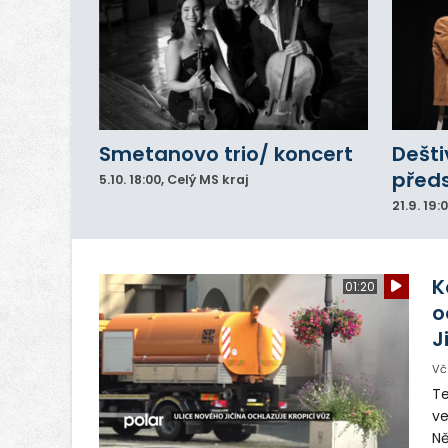
Smetanovo trio/ koncert
Dešti
před
5.10.
18:00
, Celý MS kraj
21.9.
19:
K
01:20
o
J
Vč
Te
ve
Ně