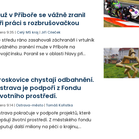
hřátého centra kropící vůz. Zvýšila se také
tenzita zálivky květinových záhonů.
už v Příboře se vážně zranil
ři práci s rozbrušovačkou
era
9:35
|
Celý MS kraj
|
Jiří Cileček
 středu ráno zasahovali záchranáři i vrtulník
vážného zranění muže v Příboře na
vojičínsku. Poranil se v oblasti hlavy při
áci s rozbrušovačkou. Následně byl
tulníkem přepraven do ostravské fakultní
emocnice.
roskovice chystají odbahnění.
strava je podpoří z Fondu
ivotního prostředí.
era
9:14
|
Ostrava-město
|
Tomáš Kořistka
trava pokračuje v podpoře projektů, které
epšují životní prostředí. Z městského fondu
putují další miliony na péči o krajinu,
řejný prostor i environmentální výchovu