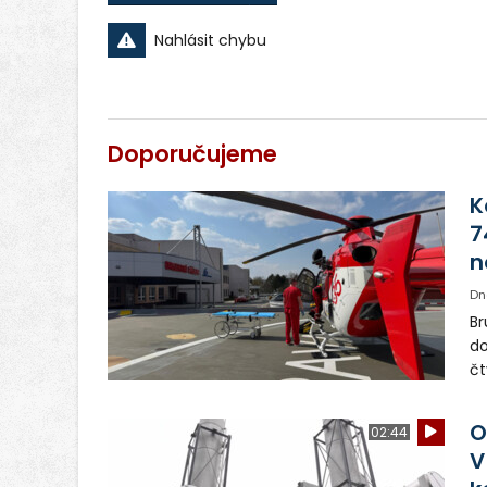
Nahlásit chybu
Doporučujeme
K
7
n
Dn
Br
do
čt
de
by
O
02:44
hl
V