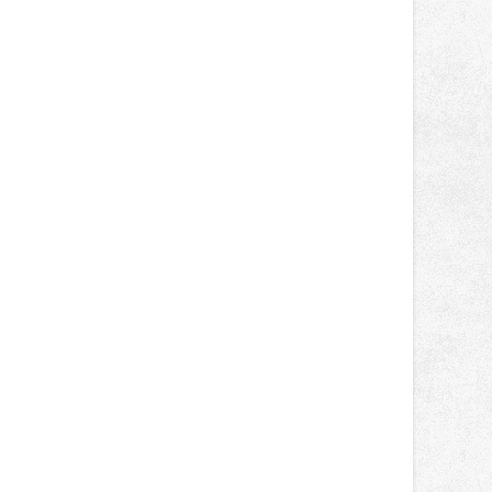
světa vrcholových zápasů, tentokrát
v MMA.