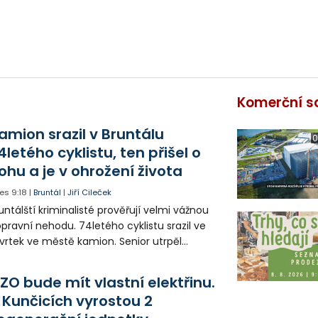
Komerční s
amion srazil v Bruntálu
0
4letého cyklistu, ten přišel o
ohu a je v ohrožení života
es
9:18
|
Bruntál
|
Jiří Cileček
untálští kriminalisté prověřují velmi vážnou
pravní nehodu. 74letého cyklistu srazil ve
vrtek ve městě kamion. Senior utrpěl
vastující zranění nohy a v ohrožení života
l letecky přepraven do nemocnice. Policie
ZO bude mít vlastní elektřinu.
edá případné svědky.
 Kunčicích vyrostou 2