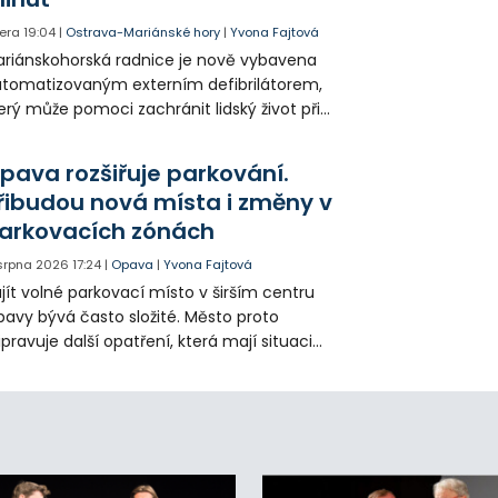
era
19:04
|
Ostrava-Mariánské hory
|
Yvona Fajtová
riánskohorská radnice je nově vybavena
tomatizovaným externím defibrilátorem,
erý může pomoci zachránit lidský život při
hlé zástavě srdce. Přístroj je určený k
užití mimo zdravotnická zařízení a díky
pava rozšiřuje parkování.
asovým pokynům jej zvládne obsloužit i
řibudou nová místa i změny v
ověk bez zdravotnického vzdělání.
arkovacích zónách
 srpna 2026
17:24
|
Opava
|
Yvona Fajtová
jít volné parkovací místo v širším centru
avy bývá často složité. Město proto
ipravuje další opatření, která mají situaci
epšit. Vznikají nová parkovací stání, mění se
ganizace dopravy a některé novinky čekají
ké řidiče v parkovacích zónách.