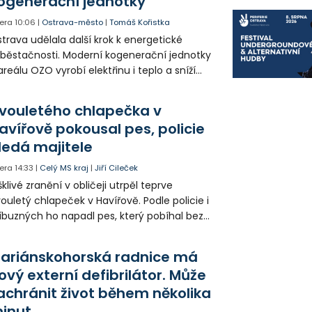
ogenerační jednotky
era
10:06
|
Ostrava-město
|
Tomáš Kořistka
trava udělala další krok k energetické
běstačnosti. Moderní kogenerační jednotky
areálu OZO vyrobí elektřinu i teplo a sníží
klady i emise. Malou elektrárnu postaví
olia přímo v Kunčicích.
vouletého chlapečka v
avířově pokousal pes, policie
ledá majitele
era
14:33
|
Celý MS kraj
|
Jiří Cileček
klivé zranění v obličeji utrpěl teprve
ouletý chlapeček v Havířově. Podle policie i
íbuzných ho napadl pes, který pobíhal bez
dítka a náhubku. Majitel psa údajně z místa
ešel. Případem už se zabývá policie, která
ariánskohorská radnice má
jitele psa hledá.
ový externí defibrilátor. Může
achránit život během několika
inut