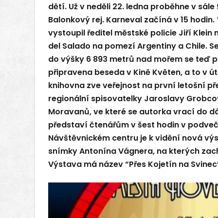
dětí. Už v neděli 22. ledna proběhne v sál
Balonkový rej. Karneval začíná v 15 hodin. 
vystoupil ředitel městské policie Jiří Klei
del Salado na pomezí Argentiny a Chile. S
do výšky 6 893 metrů nad mořem se teď pod
připravena beseda v Kině Květen, a to v út
knihovna zve veřejnost na první letošní př
regionální spisovatelky Jaroslavy Grobco
Moravanů, ve které se autorka vrací do d
představí čtenářům v šest hodin v podvečer
Návštěvnickém centru je k vidění nová výs
snímky Antonína Vágnera, na kterých zach
Výstava má název “Přes Kojetín na Svinec”