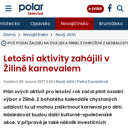
místecko
Opavsko
Novojičínsko
Bruntálsko
Domů
Novojičínsko
Nový Jičín
ÁSTUPCE PODAL ŽALOBU NA DVA LIDI A FIRMU Z OHROŽENÍ Z NEDBALOSTI
NA SLEZSKÉ HARTĚ PŘIBYLO SINIC, VODA MÁ HORŠÍ KVALITU, HYGIENI
NA BÍLOVECKÝCH NOVÝCH DVORECH SE PO 84 LETECH ROZTOČILY L
KARVINSKÉ MOŘE ZÍSKÁ NOVÉ GASTRO ZÁZEMÍ S VYHLÍDKOVOU TER
REKONSTRUKCE MATEŘSKÉ ŠKOLY V CHLEBIČOVĚ MÍŘÍ DO FINÁLE, VÍ
CYKLISTU (74) SRAZIL V BRUNTÁLU KAMION, JE V OHROŽENÍ ŽIVOTA,
POLICIE HLEDÁ PŘÍPADNÉ SVĚDKY, KTEŘÍ POMŮŽOU OBJASNIT PRŮ
MS KRAJ DOKONČIL OPRAVU SILNICE MEZI VRBNEM A HEŘMANOVICEM
SMVAK NABÍZÍ V DOBĚ SUCHA VODU OBCÍM A FIRMÁM, CISTERNY JE
F-M POKRAČUJE V INSTALACI FOTOVOLTAICKÝCH ELEKTRÁREN, REP
SENIOR AKADEMIE V OPAVĚ ZAHÁJILA DALŠÍ BĚH, REPORTÁŽ NA POL
PLANETÁRIUM V OSTRAVĚ CHYSTÁ POZOROVÁNÍ ČÁSTEČNÉHO ZATMĚ
OPRAVA ULIC V HAVÍŘOVĚ UKONČÍ NELEGÁLNÍ PARKOVÁNÍ VE VNI
V HAVÍŘOVĚ SE TĚŽCE ZRANIL MOTORKÁŘ PO SRÁŽCE S AUTEM, INF
TRAGICKÁ SRÁŽKA VLAKU S KAMIONEM V DOLNÍ LUTYNI Z LEDNA 
Letošní aktivity zahájili v
Žilině karnevalem
Vydáno 28. února 2017 11:00 |
Nový Jičín
|
Petra Dorazilová
Plán svých aktivit pro letošní rok začal plnit osadní
výbor v Žilině. Z bohatého kalendáře chystaných
událostí tu už mohou zaškrtnout karneval pro děti.
Následovat budou další kulturně-společenské
akce. V přípravě je také několik investičních