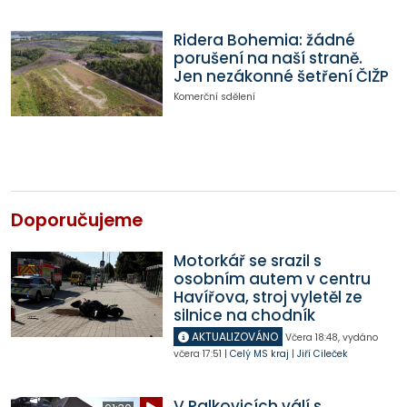
Ridera Bohemia: žádné
porušení na naší straně.
Jen nezákonné šetření ČIŽP
Komerční sdělení
Doporučujeme
Motorkář se srazil s
osobním autem v centru
Havířova, stroj vyletěl ze
silnice na chodník
AKTUALIZOVÁNO
Včera
18:48
,
vydáno
včera
17:51
|
Celý MS kraj
|
Jiří Cileček
V Palkovicích válí s