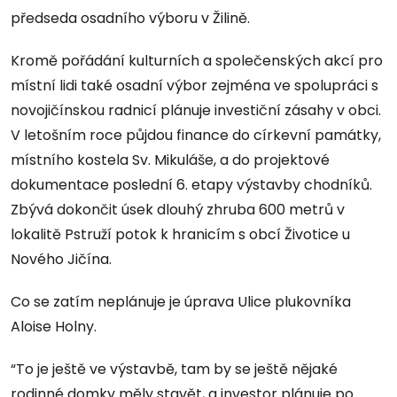
předseda osadního výboru v Žilině.
Kromě pořádání kulturních a společenských akcí pro
místní lidi také osadní výbor zejména ve spolupráci s
novojičínskou radnicí plánuje investiční zásahy v obci.
V letošním roce půjdou finance do církevní památky,
místního kostela Sv. Mikuláše, a do projektové
dokumentace poslední 6. etapy výstavby chodníků.
Zbývá dokončit úsek dlouhý zhruba 600 metrů v
lokalitě Pstruží potok k hranicím s obcí Životice u
Nového Jičína.
Co se zatím neplánuje je úprava Ulice plukovníka
Aloise Holny.
“To je ještě ve výstavbě, tam by se ještě nějaké
rodinné domky měly stavět, a investor plánuje po