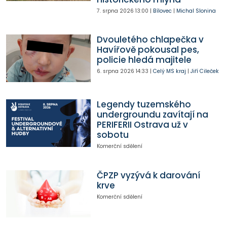
7. srpna 2026
13:00
|
Bílovec
|
Michal Slonina
Dvouletého chlapečka v
Havířově pokousal pes,
policie hledá majitele
6. srpna 2026
14:33
|
Celý MS kraj
|
Jiří Cileček
Legendy tuzemského
undergroundu zavítají na
PERIFERII Ostrava už v
sobotu
Komerční sdělení
ČPZP vyzývá k darování
krve
Komerční sdělení