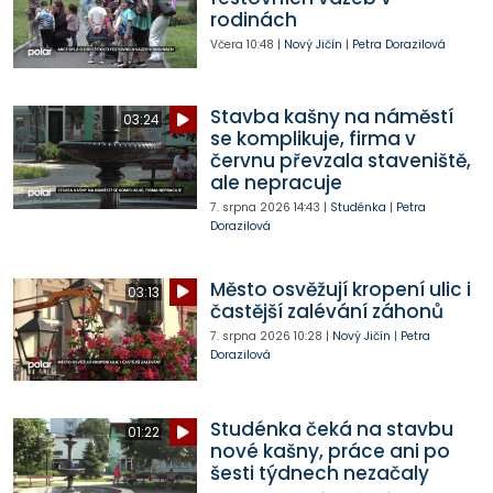
rodinách
Včera
10:48
|
Nový Jičín
|
Petra Dorazilová
Stavba kašny na náměstí
03:24
se komplikuje, firma v
červnu převzala staveniště,
ale nepracuje
7. srpna 2026
14:43
|
Studénka
|
Petra
Dorazilová
Město osvěžují kropení ulic i
03:13
častější zalévání záhonů
7. srpna 2026
10:28
|
Nový Jičín
|
Petra
Dorazilová
Studénka čeká na stavbu
01:22
nové kašny, práce ani po
šesti týdnech nezačaly