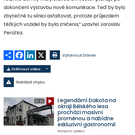
dokončení výstavbu nové komunikace. Teď by bylo
zbytečné tu silnici asfaltovat, protože průjezdem
těžkých vozidel by byla zničena,” uzavřel Jaroslav
Perútka.
Sdílet
Facebook
LinkedIn
X
Vytisknout článek
Stáhnout video
Nahlásit chybu
Legendární Dakota na
01:32
okraji Bělského lesa
prochází masivní
proměnou a nabídne
exkluzivní gastronomii
Komerční sdělení