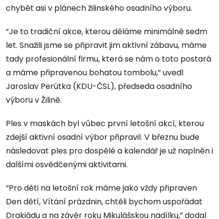
chybět asi v plánech žilinského osadního výboru.
“Je to tradiční akce, kterou děláme minimálně sedm
let. Snažili jsme se připravit jim aktivní zábavu, máme
tady profesionální firmu, která se nám o toto postará
a máme připravenou bohatou tombolu,” uvedl
Jaroslav Perútka (KDU-ČSL), předseda osadního
výboru v Žilině.
Ples v maskách byl vůbec první letošní akcí, kterou
zdejší aktivní osadní výbor připravil. V březnu bude
následovat ples pro dospělé a kalendář je už naplněn i
dalšími osvědčenými aktivitami.
“Pro děti na letošní rok máme jako vždy připraven
Den dětí, Vítání prázdnin, chtěli bychom uspořádat
Drakiádu a na závěr roku Mikulášskou nadílku,” dodal