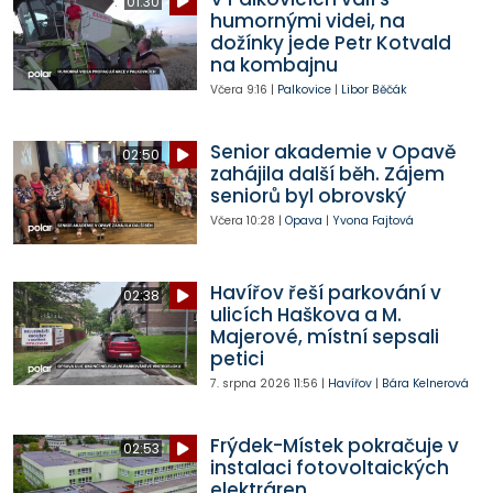
01:30
humornými videi, na
dožínky jede Petr Kotvald
na kombajnu
Včera
9:16
|
Palkovice
|
Libor Běčák
Senior akademie v Opavě
02:50
zahájila další běh. Zájem
seniorů byl obrovský
Včera
10:28
|
Opava
|
Yvona Fajtová
Havířov řeší parkování v
02:38
ulicích Haškova a M.
Majerové, místní sepsali
petici
7. srpna 2026
11:56
|
Havířov
|
Bára Kelnerová
Frýdek-Místek pokračuje v
02:53
instalaci fotovoltaických
elektráren