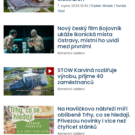
7. srpna 2026
15:43
|
Frýdek-Místek
|
Tomáš
Tikal
Nový český film Bojovník
ukáže ikonická místa
Ostravy, místní ho uvidí
mezi prvními
Komerční sdělení
STOW Karviná rozšiřuje
05:00
výrobu, přijme 40
zaměstnanců
Komerční sdělení
Na Havlíčkovo nábřeží míří
oblíbené Trhy, co se hledají.
Přivezou novinky i více než
čtyřicet stánků
Komerční sdělení