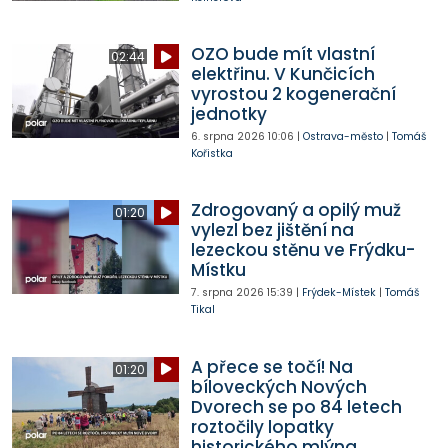
OZO bude mít vlastní
02:44
elektřinu. V Kunčicích
vyrostou 2 kogenerační
jednotky
6. srpna 2026
10:06
|
Ostrava-město
|
Tomáš
Kořistka
Zdrogovaný a opilý muž
01:20
vylezl bez jištění na
lezeckou stěnu ve Frýdku-
Místku
7. srpna 2026
15:39
|
Frýdek-Místek
|
Tomáš
Tikal
A přece se točí! Na
01:20
bíloveckých Nových
Dvorech se po 84 letech
roztočily lopatky
historického mlýna