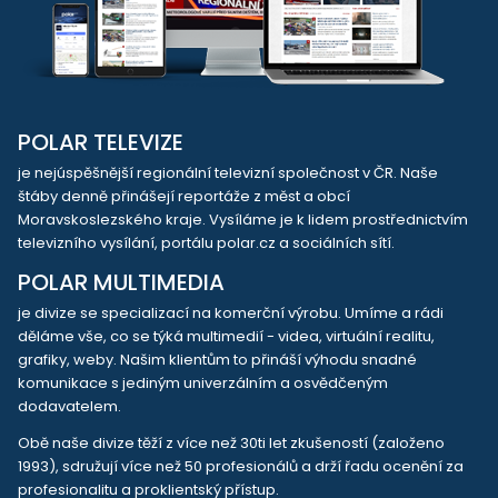
POLAR TELEVIZE
je nejúspěšnější regionální televizní společnost v ČR. Naše
štáby denně přinášejí reportáže z měst a obcí
Moravskoslezského kraje. Vysíláme je k lidem prostřednictvím
televizního vysílání, portálu polar.cz a sociálních sítí.
POLAR MULTIMEDIA
je divize se specializací na komerční výrobu. Umíme a rádi
děláme vše, co se týká multimedií - videa, virtuální realitu,
grafiky, weby. Našim klientům to přináší výhodu snadné
komunikace s jediným univerzálním a osvědčeným
dodavatelem.
Obě naše divize těží z více než 30ti let zkušeností (založeno
1993), sdružují více než 50 profesionálů a drží řadu ocenění za
profesionalitu a proklientský přístup.