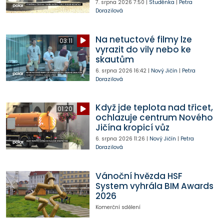
7. srpna 2026
7:50
|
Studénka
|
Petra
Dorazilová
Na netuctové filmy lze
03:11
vyrazit do vily nebo ke
skautům
6. srpna 2026
16:42
|
Nový Jičín
|
Petra
Dorazilová
Když jde teplota nad třicet,
01:20
ochlazuje centrum Nového
Jičína kropicí vůz
6. srpna 2026
11:26
|
Nový Jičín
|
Petra
Dorazilová
Vánoční hvězda HSF
System vyhrála BIM Awards
2026
Komerční sdělení