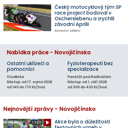
Český motocyklový tým SP
race project bodoval v
Oscherslebenu a zrychlil
závodní Aprilii
Komerční sdělení
Nabídka práce - Novojičínsko
Ostatní uklízeči a
Fyzioterapeuti bez
pomocníci
specializace
Studénka
Frenštát pod Radhoštěm
Nástup: od 17. srpna 2026
Nástup: od 1. září 2026
od 140 do 170 Kč/hod.
od 300 do 420 Kč/hod.
Nejnovější zprávy - Novojičínsko
Akce byla o důležitosti
03:06
festovních vazeb v