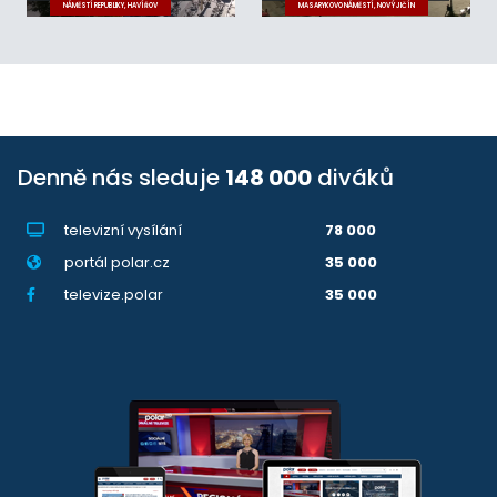
NÁMĚSTÍ REPUBLIKY, HAVÍŘOV
MASARYKOVO NÁMĚSTÍ, NOVÝ JIČÍN
Denně nás sleduje
148 000
diváků
televizní vysílání
78 000
portál polar.cz
35 000
televize.polar
35 000