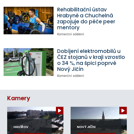
Rehabilitační ústav
Hrabyně a Chuchelná
zapojuje do péče peer
mentory
Komerční sdělení
Dobíjení elektromobilů u
ČEZ stojanů v kraji vzrostlo
o 34 %, na špici poprvé
Nový Jičín
Komerční sdělení
Kamery
HAVÍŘOV
NOVÝ JIČÍN