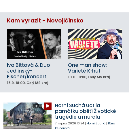
Kam vyrazit - Novojičínsko
Iva Bittová & Duo
One man show:
Jedlinský-
Varieté Krhut
Fischer/koncert
10.11.
19:00
, Celý MS kraj
15.9.
18:00
, Celý MS kraj
Horní Suchá uctila
01:37
památku obětí Životické
tragédie u muralu
7. srpna 2026
10:24
|
Horní Suchá
|
Bára
Kelnerová