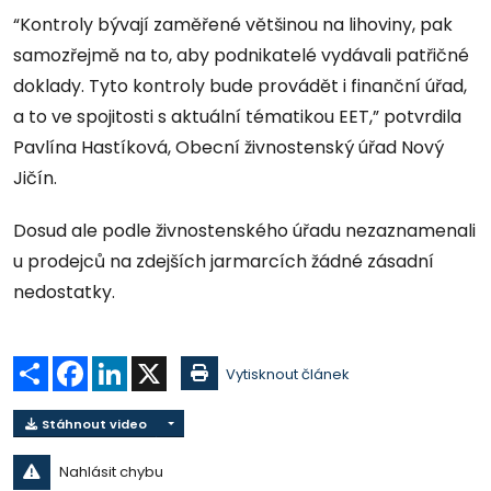
“Kontroly bývají zaměřené většinou na lihoviny, pak
samozřejmě na to, aby podnikatelé vydávali patřičné
doklady. Tyto kontroly bude provádět i finanční úřad,
a to ve spojitosti s aktuální tématikou EET,” potvrdila
Pavlína Hastíková, Obecní živnostenský úřad Nový
Jičín.
Dosud ale podle živnostenského úřadu nezaznamenali
u prodejců na zdejších jarmarcích žádné zásadní
nedostatky.
Sdílet
Facebook
LinkedIn
X
Vytisknout článek
Stáhnout video
Nahlásit chybu