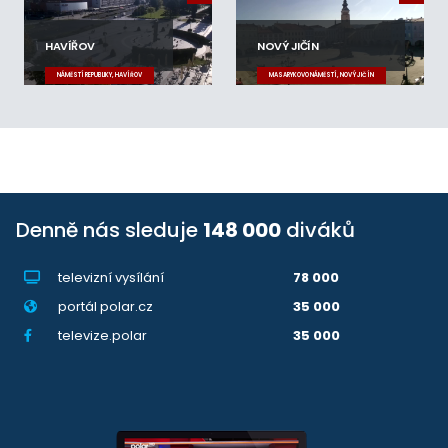
HAVÍŘOV
NOVÝ JIČÍN
NÁMĚSTÍ REPUBLIKY, HAVÍŘOV
MASARYKOVO NÁMĚSTÍ, NOVÝ JIČÍN
Denně nás sleduje
148 000
diváků
televizní vysílání
78 000
portál polar.cz
35 000
televize.polar
35 000