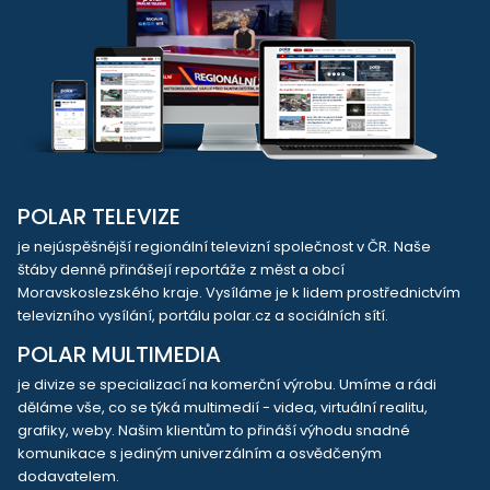
POLAR TELEVIZE
je nejúspěšnější regionální televizní společnost v ČR. Naše
štáby denně přinášejí reportáže z měst a obcí
Moravskoslezského kraje. Vysíláme je k lidem prostřednictvím
televizního vysílání, portálu polar.cz a sociálních sítí.
POLAR MULTIMEDIA
je divize se specializací na komerční výrobu. Umíme a rádi
děláme vše, co se týká multimedií - videa, virtuální realitu,
grafiky, weby. Našim klientům to přináší výhodu snadné
komunikace s jediným univerzálním a osvědčeným
dodavatelem.