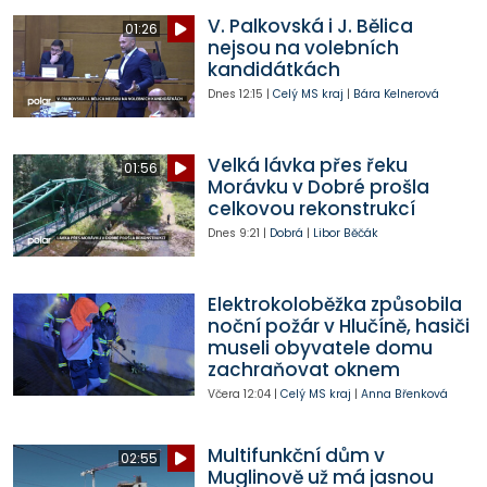
V. Palkovská i J. Bělica
01:26
nejsou na volebních
kandidátkách
Dnes
12:15
|
Celý MS kraj
|
Bára Kelnerová
Velká lávka přes řeku
01:56
Morávku v Dobré prošla
celkovou rekonstrukcí
Dnes
9:21
|
Dobrá
|
Libor Běčák
Elektrokoloběžka způsobila
noční požár v Hlučíně, hasiči
museli obyvatele domu
zachraňovat oknem
Včera
12:04
|
Celý MS kraj
|
Anna Břenková
Multifunkční dům v
02:55
Muglinově už má jasnou