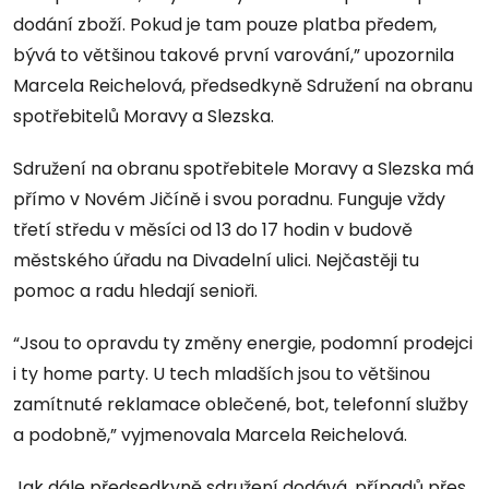
dodání zboží. Pokud je tam pouze platba předem,
bývá to většinou takové první varování,” upozornila
Marcela Reichelová, předsedkyně Sdružení na obranu
spotřebitelů Moravy a Slezska.
Sdružení na obranu spotřebitele Moravy a Slezska má
přímo v Novém Jičíně i svou poradnu. Funguje vždy
třetí středu v měsíci od 13 do 17 hodin v budově
městského úřadu na Divadelní ulici. Nejčastěji tu
pomoc a radu hledají senioři.
“Jsou to opravdu ty změny energie, podomní prodejci
i ty home party. U tech mladších jsou to většinou
zamítnuté reklamace oblečené, bot, telefonní služby
a podobně,” vyjmenovala Marcela Reichelová.
Jak dále předsedkyně sdružení dodává, případů přes