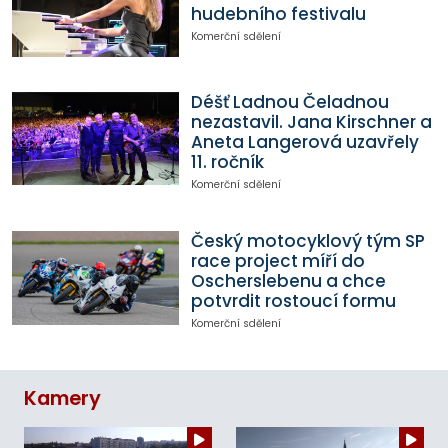
hudebního festivalu
Komerční sdělení
Déšť Ladnou Čeladnou
nezastavil. Jana Kirschner a
Aneta Langerová uzavřely
11. ročník
Komerční sdělení
Český motocyklový tým SP
race project míří do
Oscherslebenu a chce
potvrdit rostoucí formu
Komerční sdělení
Kamery