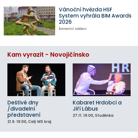
Vánoční hvězda HSF
System vyhrála BIM Awards
2026
Komerční sdělení
Kam vyrazit - Novojičínsko
Deštivé dny
Kabaret Hrdobci a
/divadelní
Jiří Lábus
představení
27.11.
19:00
, Studénka
21.9.
19:00
, Celý MS kraj