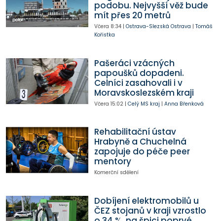
podobu. Nejvyšší věž bude
mít přes 20 metrů
Včera
8:34
|
Ostrava-Slezská Ostrava
|
Tomáš
Kořistka
Pašeráci vzácných
papoušků dopadeni.
Celníci zasahovali i v
Moravskoslezském kraji
Včera
15:02
|
Celý MS kraj
|
Anna Břenková
Rehabilitační ústav
Hrabyně a Chuchelná
zapojuje do péče peer
mentory
Komerční sdělení
Dobíjení elektromobilů u
ČEZ stojanů v kraji vzrostlo
o 34 %, na špici poprvé