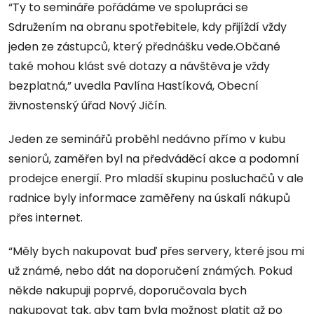
“Ty to semináře pořádáme ve spolupráci se
Sdružením na obranu spotřebitele, kdy přijíždí vždy
jeden ze zástupců, který přednášku vede.Občané
také mohou klást své dotazy a návštěva je vždy
bezplatná,” uvedla Pavlína Hastíková, Obecní
živnostenský úřad Nový Jičín.
Jeden ze seminářů proběhl nedávno přímo v kubu
seniorů, zaměřen byl na předváděcí akce a podomní
prodejce energií. Pro mladší skupinu posluchačů v ale
radnice byly informace zaměřeny na úskalí nákupů
přes internet.
“Měly bych nakupovat buď přes servery, které jsou mi
už známé, nebo dát na doporučení známých. Pokud
někde nakupuji poprvé, doporučovala bych
nakupovat tak, aby tam byla možnost platit až po