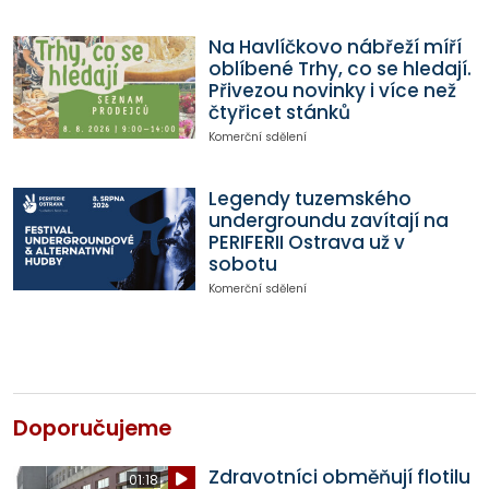
Na Havlíčkovo nábřeží míří
oblíbené Trhy, co se hledají.
Přivezou novinky i více než
čtyřicet stánků
Komerční sdělení
Legendy tuzemského
undergroundu zavítají na
PERIFERII Ostrava už v
sobotu
Komerční sdělení
Doporučujeme
Zdravotníci obměňují flotilu
01:18