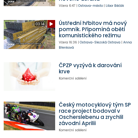
Včera
6:47
|
Ostrava-město
|
Libor Běčák
Ústřední hřbitov má nový
03:14
pomník. Připomíná oběti
komunistického režimu
Včera
16:36
|
Ostrava-Slezská Ostrava
|
Anna
Břenková
ČPZP vyzývá k darování
krve
Komerční sdělení
Český motocyklový tým SP
race project bodoval v
Oscherslebenu a zrychlil
závodní Aprilii
Komerční sdělení