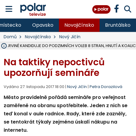
místecko
Opavsko
Novojičínsko
Bruntálsko
Domů
Novojičínsko
Nový Jičín
V KARVINÉ KANDIDUJE DO PODZIMNÍCH VOLEB 8 STRAN, HNUTÍ A KOALIC
ŠEST JEDNOTEK HASIČŮ ZASAHOVALO U POŽÁRU STRNIŠTĚ VE VĚT
HOŘELO NA DVOU HEKTARECH A ZNIČENO BYLO 35 BALÍKŮ SLÁMY, I
KARVINÁ ZNÁ BUDOUCÍ PODOBU AREÁLU LODIČKY V PARKU BOŽEN
MORAVSKOSLEZŠTÍ POLICISTÉ ODHALILI MEZINÁRODNÍ GANG PODVO
LÁKALI LIDI NA ZISKY Z KRYPTOMĚN, INFO A VIDEO NA POLAR.CZ
MINISTESTVO ŽIVOTNÍHO PROSTŘEDÍ PŘEVZALO VYŠETŘOVÁNÍ KAU
A ROZHODLO, ŽE VINÍK ZA ŠKODY PO ZAVEZENÍ TUNAMI ODPADU NE
EVROPSKÝ ŽALOBCE V OSTRAVĚ ŽALUJE 5 LIDÍ A FIRMU ZA PODVODY 
SLEZSKÁ OSTRAVA PŘIPRAVUJE PROJEKTOVOU DOKUMENTACI PRO 
FRÝDEK-MÍSTEK DOKONČIL STAVBU VOLNOČASOVÉHO AREÁLU NA RIVI
HNUTÍ ANO V HAVÍŘOVĚ NEZAŘADÍ HEJTMANA JOSEFA BĚLICU NA V
VĚRA PALKOVSKÁ UŽ NEBUDE KANDIDOVAT NA PRIMÁTORKU TŘINCE,
FOTBALISTA LAURI LAINE SE VRACÍ Z BANÍKU OSTRAVA NA PŮL ROK
F-M DOKONČIL PRVNÍ STUPEŇ PROJEKTOVÉ DOKUMENTACE DO
Na taktiky nepoctivců
upozorňují semináře
Vydáno 27. listopadu 2017 18:00 |
Nový Jičín
|
Petra Dorazilová
Město pravidelně pořádá semináře pro veřejnost
zaměřené na obranu spotřebitele. Jeden z nich se
teď konal v aule radnice. Rady, které zde zazněly,
se tentokrát týkaly zejména úskalí nákupu na
internetu.