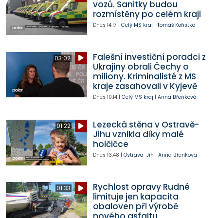
vozů. Sanitky budou
rozmístěny po celém kraji
Dnes
14:17
|
Celý MS kraj
|
Tomáš Kořistka
Falešní investiční poradci z
03:02
Ukrajiny obrali Čechy o
miliony. Kriminalisté z MS
kraje zasahovali v Kyjevě
Dnes
10:14
|
Celý MS kraj
|
Anna Břenková
Lezecká stěna v Ostravě-
01:22
Jihu vznikla díky malé
holčičce
Dnes
13:48
|
Ostrava-Jih
|
Anna Břenková
Rychlost opravy Rudné
01:33
limituje jen kapacita
obaloven při výrobě
nového asfaltu