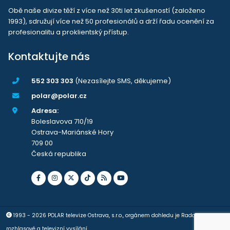
Obě naše divize těží z více než 30ti let zkušeností (založeno
1993), sdružují více než 50 profesionálů a drží řadu ocenění za
profesionalitu a proklientský přístup.
Kontaktujte nás
552 303 303
(Nezasílejte SMS, děkujeme)
polar@polar.cz
Adresa:
Boleslavova 710/19
Ostrava-Mariánské Hory
709 00
Česká republika
1993 - 2026 POLAR televize Ostrava, s.r.o., orgánem dohledu je Rada pro
rozhlasové a televizní vysílání.