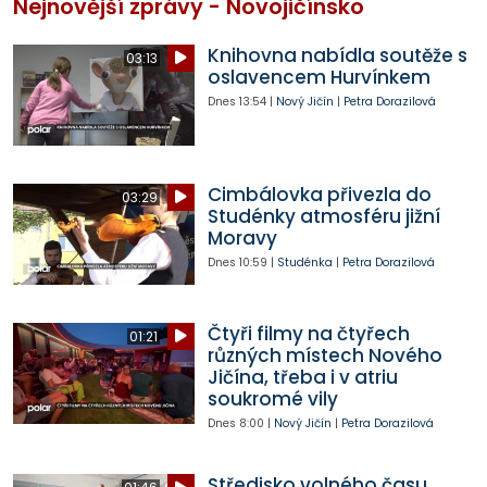
Nejnovější zprávy - Novojičínsko
Knihovna nabídla soutěže s
03:13
oslavencem Hurvínkem
Dnes
13:54
|
Nový Jičín
|
Petra Dorazilová
Cimbálovka přivezla do
03:29
Studénky atmosféru jižní
Moravy
Dnes
10:59
|
Studénka
|
Petra Dorazilová
Čtyři filmy na čtyřech
01:21
různých místech Nového
Jičína, třeba i v atriu
soukromé vily
Dnes
8:00
|
Nový Jičín
|
Petra Dorazilová
Středisko volného času