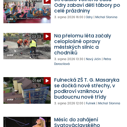
01:46
Odry zabaví děti tábory po
celé prázdniny
3. srpna 2026
16:00
|
Odry
|
Michal Slonina
Na přelomu léta začaly
03:03
celoplošné opravy
městských silnic a
chodníků
3. srpna 2026
13:30
|
Nový Jičín
|
Petra
Dorazilová
Fulnecká ZŠ T. G. Masaryka
01:44
se dočká nové střechy, v
podkroví vzniknou v
budoucnu nové třídy
3. srpna 2026
12:00
|
Fulnek
|
Michal Slonina
Měsíc do zahájení
Svatováclavského