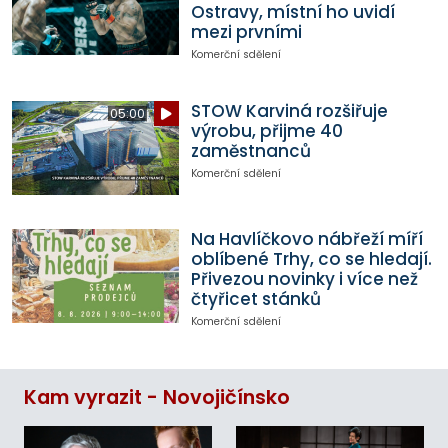
Ostravy, místní ho uvidí
mezi prvními
Komerční sdělení
STOW Karviná rozšiřuje
05:00
výrobu, přijme 40
zaměstnanců
Komerční sdělení
Na Havlíčkovo nábřeží míří
oblíbené Trhy, co se hledají.
Přivezou novinky i více než
čtyřicet stánků
Komerční sdělení
Kam vyrazit - Novojičínsko