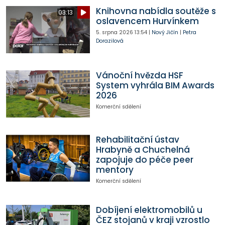
Knihovna nabídla soutěže s
03:13
oslavencem Hurvínkem
5. srpna 2026
13:54
|
Nový Jičín
|
Petra
Dorazilová
Vánoční hvězda HSF
System vyhrála BIM Awards
2026
Komerční sdělení
Rehabilitační ústav
Hrabyně a Chuchelná
zapojuje do péče peer
mentory
Komerční sdělení
Dobíjení elektromobilů u
ČEZ stojanů v kraji vzrostlo