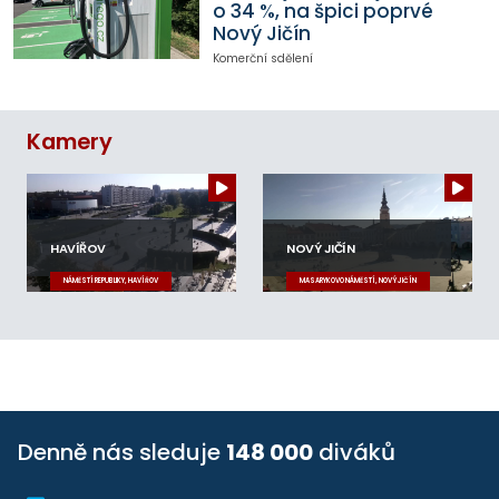
o 34 %, na špici poprvé
Nový Jičín
Komerční sdělení
Kamery
HAVÍŘOV
NOVÝ JIČÍN
NÁMĚSTÍ REPUBLIKY, HAVÍŘOV
MASARYKOVO NÁMĚSTÍ, NOVÝ JIČÍN
Denně nás sleduje
148 000
diváků