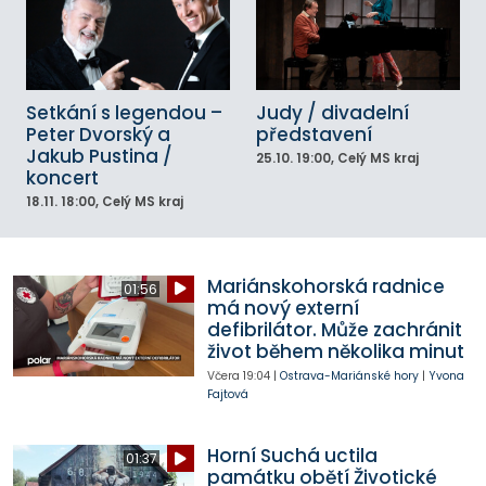
Setkání s legendou –
Judy / divadelní
Peter Dvorský a
představení
Jakub Pustina /
25.10.
19:00
, Celý MS kraj
koncert
18.11.
18:00
, Celý MS kraj
Mariánskohorská radnice
01:56
má nový externí
defibrilátor. Může zachránit
život během několika minut
Včera
19:04
|
Ostrava-Mariánské hory
|
Yvona
Fajtová
Horní Suchá uctila
01:37
památku obětí Životické