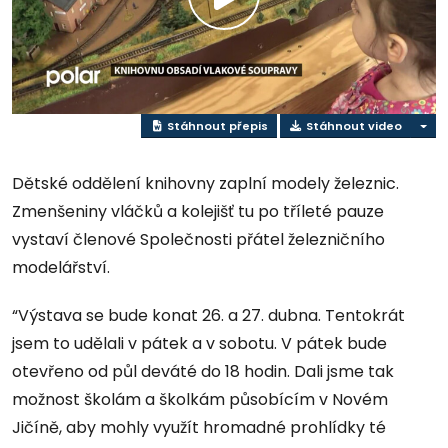
Přehrát
video
Stáhnout přepis
Stáhnout video
Dětské oddělení knihovny zaplní modely železnic.
Zmenšeniny vláčků a kolejišť tu po tříleté pauze
vystaví členové Společnosti přátel železničního
modelářství.
“Výstava se bude konat 26. a 27. dubna. Tentokrát
jsem to udělali v pátek a v sobotu. V pátek bude
otevřeno od půl deváté do 18 hodin. Dali jsme tak
možnost školám a školkám působícím v Novém
Jičíně, aby mohly využít hromadné prohlídky té