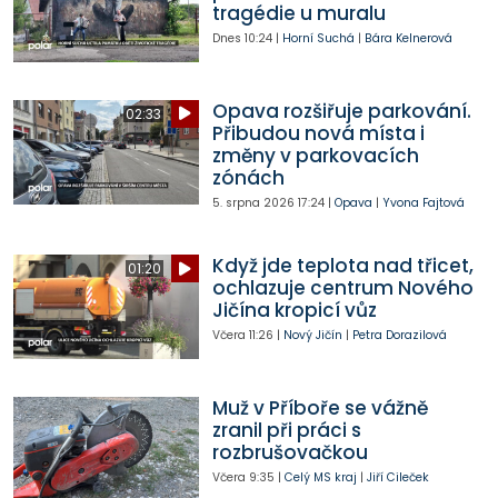
tragédie u muralu
Dnes
10:24
|
Horní Suchá
|
Bára Kelnerová
Opava rozšiřuje parkování.
02:33
Přibudou nová místa i
změny v parkovacích
zónách
5. srpna 2026
17:24
|
Opava
|
Yvona Fajtová
Když jde teplota nad třicet,
01:20
ochlazuje centrum Nového
Jičína kropicí vůz
Včera
11:26
|
Nový Jičín
|
Petra Dorazilová
Muž v Příboře se vážně
zranil při práci s
rozbrušovačkou
Včera
9:35
|
Celý MS kraj
|
Jiří Cileček