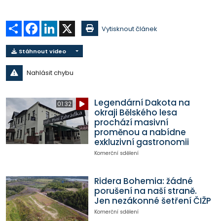
Sdílet
Facebook
LinkedIn
X
Vytisknout článek
Stáhnout video
Nahlásit chybu
Legendární Dakota na
01:32
okraji Bělského lesa
prochází masivní
proměnou a nabídne
exkluzivní gastronomii
Komerční sdělení
Ridera Bohemia: žádné
porušení na naší straně.
Jen nezákonné šetření ČIŽP
Komerční sdělení