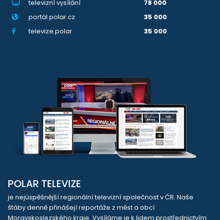
televizní vysílání
78 000
portál polar.cz
35 000
televize.polar
35 000
POLAR TELEVIZE
je nejúspěšnější regionální televizní společnost v ČR. Naše
štáby denně přinášejí reportáže z měst a obcí
Moravskoslezského kraje. Vysíláme je k lidem prostřednictvím