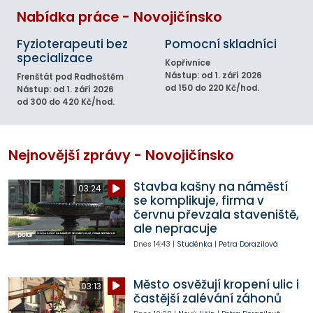
Nabídka práce - Novojičínsko
Fyzioterapeuti bez
Pomocní skladníci
specializace
Kopřivnice
Nástup: od 1. září 2026
Frenštát pod Radhoštěm
od 150 do 220 Kč/hod.
Nástup: od 1. září 2026
od 300 do 420 Kč/hod.
Nejnovější zprávy - Novojičínsko
Stavba kašny na náměstí
03:24
se komplikuje, firma v
červnu převzala staveniště,
ale nepracuje
Dnes
14:43
|
Studénka
|
Petra Dorazilová
Město osvěžují kropení ulic i
03:13
častější zalévání záhonů