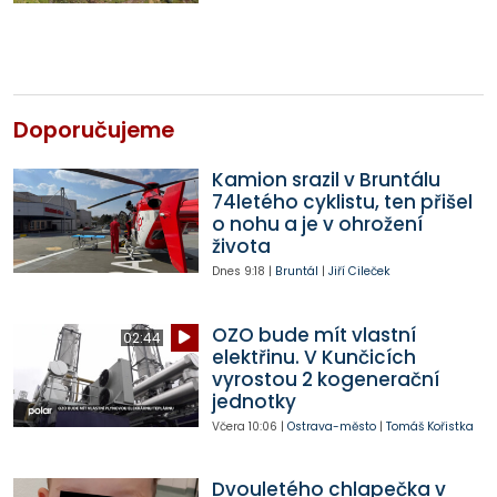
Doporučujeme
Kamion srazil v Bruntálu
74letého cyklistu, ten přišel
o nohu a je v ohrožení
života
Dnes
9:18
|
Bruntál
|
Jiří Cileček
OZO bude mít vlastní
02:44
elektřinu. V Kunčicích
vyrostou 2 kogenerační
jednotky
Včera
10:06
|
Ostrava-město
|
Tomáš Kořistka
Dvouletého chlapečka v