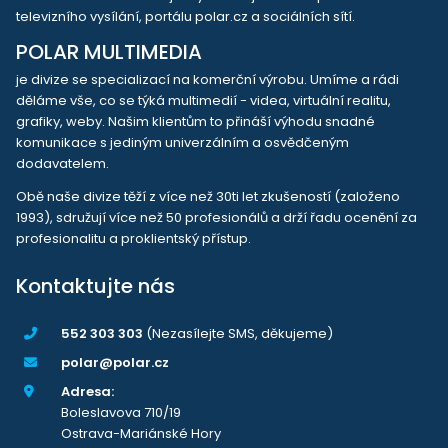
televizního vysílání, portálu polar.cz a sociálních sítí.
POLAR MULTIMEDIA
je divize se specializací na komerční výrobu. Umíme a rádi
děláme vše, co se týká multimedií - videa, virtuální realitu,
grafiky, weby. Našim klientům to přináší výhodu snadné
komunikace s jediným univerzálním a osvědčeným
dodavatelem.
Obě naše divize těží z více než 30ti let zkušeností (založeno
1993), sdružují více než 50 profesionálů a drží řadu ocenění za
profesionalitu a proklientský přístup.
Kontaktujte nás
552 303 303
(Nezasílejte SMS, děkujeme)
polar@polar.cz
Adresa:
Boleslavova 710/19
Ostrava-Mariánské Hory