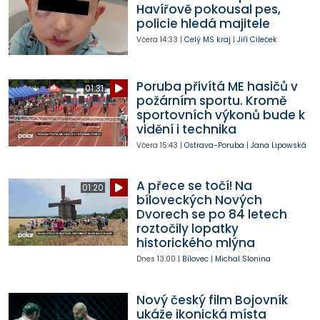
Havířově pokousal pes,
policie hledá majitele
Včera
14:33
|
Celý MS kraj
|
Jiří Cileček
Poruba přivítá ME hasičů v
01:31
požárním sportu. Kromě
sportovních výkonů bude k
vidění i technika
Včera
15:43
|
Ostrava-Poruba
|
Jana Lipowská
A přece se točí! Na
01:20
bíloveckých Nových
Dvorech se po 84 letech
roztočily lopatky
historického mlýna
Dnes
13:00
|
Bílovec
|
Michal Slonina
Nový český film Bojovník
ukáže ikonická místa