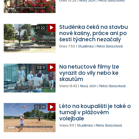
Dnes
10:28
|
Nový Jičín
|
Petra Dorazilová
Studénka čeká na stavbu
01:22
nové kašny, práce ani po
šesti týdnech nezačaly
Dnes
7:50
|
Studénka
|
Petra Dorazilová
Na netuctové filmy lze
03:11
vyrazit do vily nebo ke
skautům
Včera
16:42
|
Nový Jičín
|
Petra Dorazilová
Léto na koupališti je také o
02:29
turnaji v plážovém
volejbale
Včera
8:11
|
Studénka
|
Petra Dorazilová