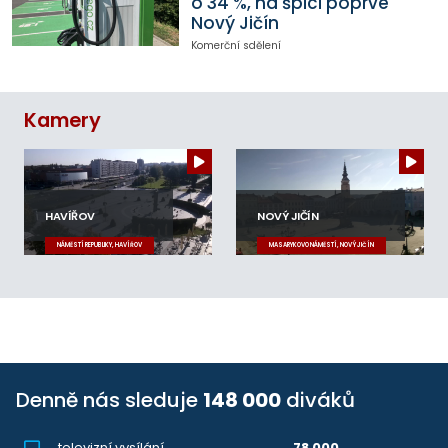
o 34 %, na špici poprvé
Nový Jičín
Komerční sdělení
Kamery
HAVÍŘOV
NOVÝ JIČÍN
NÁMĚSTÍ REPUBLIKY, HAVÍŘOV
MASARYKOVO NÁMĚSTÍ, NOVÝ JIČÍN
Denně nás sleduje
148 000
diváků
televizní vysílání
78 000