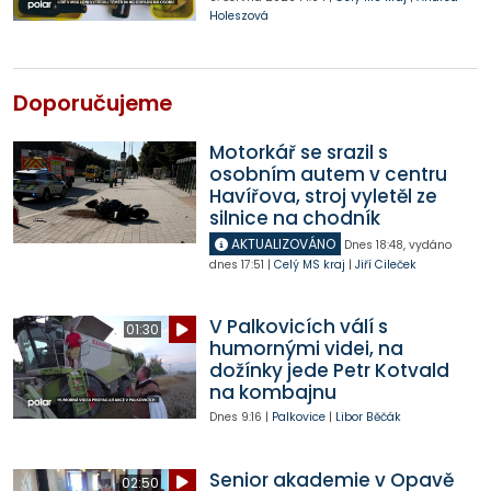
Holeszová
Doporučujeme
Motorkář se srazil s
osobním autem v centru
Havířova, stroj vyletěl ze
silnice na chodník
AKTUALIZOVÁNO
Dnes
18:48
,
vydáno
dnes
17:51
|
Celý MS kraj
|
Jiří Cileček
V Palkovicích válí s
01:30
humornými videi, na
dožínky jede Petr Kotvald
na kombajnu
Dnes
9:16
|
Palkovice
|
Libor Běčák
Senior akademie v Opavě
02:50