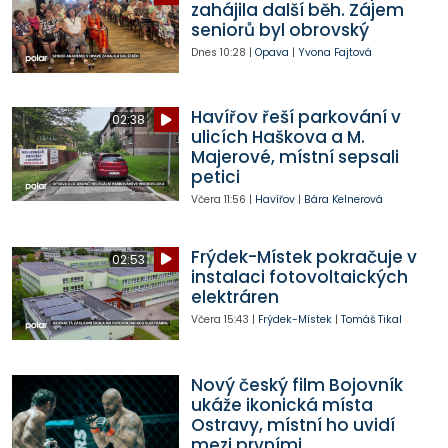
zahájila další běh. Zájem
seniorů byl obrovský
Dnes
10:28
|
Opava
|
Yvona Fajtová
Havířov řeší parkování v
02:38
ulicích Haškova a M.
Majerové, místní sepsali
petici
Včera
11:56
|
Havířov
|
Bára Kelnerová
Frýdek-Místek pokračuje v
02:53
instalaci fotovoltaických
elektráren
Včera
15:43
|
Frýdek-Místek
|
Tomáš Tikal
Nový český film Bojovník
ukáže ikonická místa
Ostravy, místní ho uvidí
mezi prvními