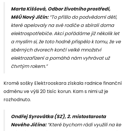
Marta Kiššová, Odbor životního prostředí,
MěÚ Nový Jičín:
“To přišlo do podvědomí dětí,
které apelovaly na své rodiče a sbírali doma
elektrospotřebiče. Akci pořádáme již několik let
a myslím si, že toto hodně přispělo k tomu, že ve
sběrných dvorech končí velké množství
elektrozařízení a pomáhá nám vyhrávat už
čtvrtým rokem.”
Kromě sošky Elektrooskara získala radnice finanční
odměnu ve výši 20 tisíc korun. Kam s nimi už je
rozhodnuto.
Ondřej Syrovátka (SZ), 2. místostarosta
Nového Jičína:
“Které bychom rádi využili na ke