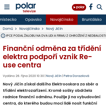
místecko
Opavsko
Novojičínsko
Bruntálsko
Domů
Novojičínsko
Nový Jičín
ÁSTUPCE PODAL ŽALOBU NA DVA LIDI A FIRMU Z OHROŽENÍ Z NEDBALOSTI
NA SLEZSKÉ HARTĚ PŘIBYLO SINIC, VODA MÁ HORŠÍ KVALITU, HYGIENI
NA BÍLOVECKÝCH NOVÝCH DVORECH SE PO 84 LETECH ROZTOČILY L
KARVINSKÉ MOŘE ZÍSKÁ NOVÉ GASTRO ZÁZEMÍ S VYHLÍDKOVOU TER
REKONSTRUKCE MATEŘSKÉ ŠKOLY V CHLEBIČOVĚ MÍŘÍ DO FINÁLE, VÍ
CYKLISTU (74) SRAZIL V BRUNTÁLU KAMION, JE V OHROŽENÍ ŽIVOTA,
POLICIE HLEDÁ PŘÍPADNÉ SVĚDKY, KTEŘÍ POMŮŽOU OBJASNIT PRŮ
MS KRAJ DOKONČIL OPRAVU SILNICE MEZI VRBNEM A HEŘMANOVICEM
SMVAK NABÍZÍ V DOBĚ SUCHA VODU OBCÍM A FIRMÁM, CISTERNY JE
F-M POKRAČUJE V INSTALACI FOTOVOLTAICKÝCH ELEKTRÁREN, REP
SENIOR AKADEMIE V OPAVĚ ZAHÁJILA DALŠÍ BĚH, REPORTÁŽ NA POL
PLANETÁRIUM V OSTRAVĚ CHYSTÁ POZOROVÁNÍ ČÁSTEČNÉHO ZATMĚ
OPRAVA ULIC V HAVÍŘOVĚ UKONČÍ NELEGÁLNÍ PARKOVÁNÍ VE VNI
V HAVÍŘOVĚ SE TĚŽCE ZRANIL MOTORKÁŘ PO SRÁŽCE S AUTEM, INF
TRAGICKÁ SRÁŽKA VLAKU S KAMIONEM V DOLNÍ LUTYNI Z LEDNA 
Finanční odměna za třídění
elektra podpoří vznik Re-
use centra
Vydáno 26. října 2020 10:30 |
Nový Jičín
|
Petra Dorazilová
Nový Jičín získal dalšího Elektrooskara za sběr a
třídění elektrozařízení. Kromě sošky obdržela
radnice finanční odměnu. Použije ji na vybudování
centra, do kterého budou moci lidé nosit funkční