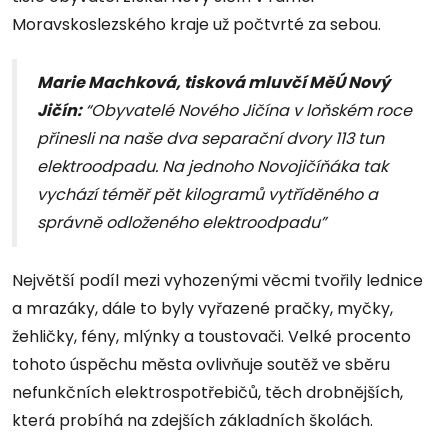
Moravskoslezského kraje už počtvrté za sebou.
Marie Machková, tisková mluvčí MěÚ Nový
Jičín:
“Obyvatelé Nového Jičína v loňském roce
přinesli na naše dva separační dvory 113 tun
elektroodpadu. Na jednoho Novojičíňáka tak
vychází téměř pět kilogramů vytříděného a
správně odloženého elektroodpadu”
Největší podíl mezi vyhozenými věcmi tvořily lednice
a mrazáky, dále to byly vyřazené pračky, myčky,
žehličky, fény, mlýnky a toustovači. Velké procento
tohoto úspěchu města ovlivňuje soutěž ve sběru
nefunkčních elektrospotřebičů, těch drobnějších,
která probíhá na zdejších základních školách.