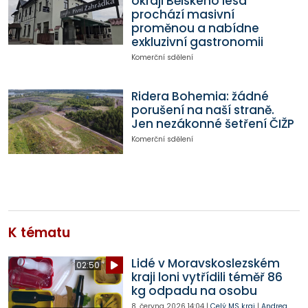
okraji Bělského lesa
prochází masivní
proměnou a nabídne
exkluzivní gastronomii
Komerční sdělení
Ridera Bohemia: žádné
porušení na naší straně.
Jen nezákonné šetření ČIŽP
Komerční sdělení
K tématu
Lidé v Moravskoslezském
02:50
kraji loni vytřídili téměř 86
kg odpadu na osobu
8. června 2026
14:04
|
Celý MS kraj
|
Andrea