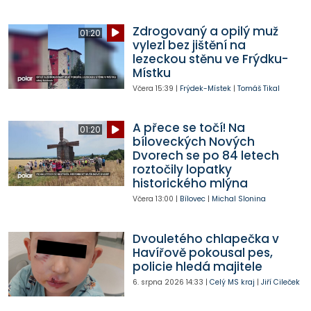
Zdrogovaný a opilý muž
01:20
vylezl bez jištění na
lezeckou stěnu ve Frýdku-
Místku
Včera
15:39
|
Frýdek-Místek
|
Tomáš Tikal
A přece se točí! Na
01:20
bíloveckých Nových
Dvorech se po 84 letech
roztočily lopatky
historického mlýna
Včera
13:00
|
Bílovec
|
Michal Slonina
Dvouletého chlapečka v
Havířově pokousal pes,
policie hledá majitele
6. srpna 2026
14:33
|
Celý MS kraj
|
Jiří Cileček