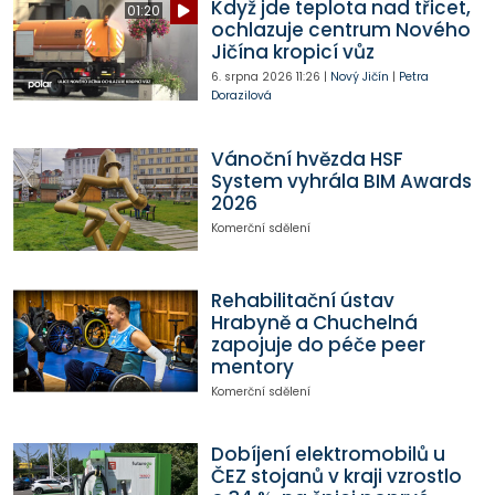
Když jde teplota nad třicet,
01:20
ochlazuje centrum Nového
Jičína kropicí vůz
6. srpna 2026
11:26
|
Nový Jičín
|
Petra
Dorazilová
Vánoční hvězda HSF
System vyhrála BIM Awards
2026
Komerční sdělení
Rehabilitační ústav
Hrabyně a Chuchelná
zapojuje do péče peer
mentory
Komerční sdělení
Dobíjení elektromobilů u
ČEZ stojanů v kraji vzrostlo