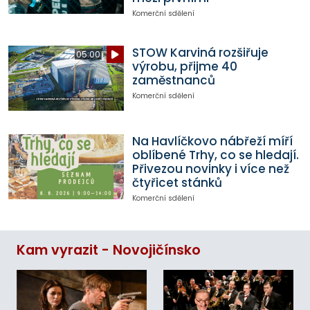
Komerční sdělení
STOW Karviná rozšiřuje
05:00
výrobu, přijme 40
zaměstnanců
Komerční sdělení
Na Havlíčkovo nábřeží míří
oblíbené Trhy, co se hledají.
Přivezou novinky i více než
čtyřicet stánků
Komerční sdělení
Kam vyrazit - Novojičínsko