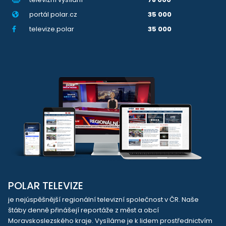
portál polar.cz
35 000
televize.polar
35 000
POLAR TELEVIZE
je nejúspěšnější regionální televizní společnost v ČR. Naše
štáby denně přinášejí reportáže z měst a obcí
Moravskoslezského kraje. Vysíláme je k lidem prostřednictvím