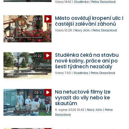
Včera
14:43
|
Studénka
|
Petra Dorazilová
Město osvěžují kropení ulic i
03:13
častější zalévání záhonů
Včera
10:28
|
Nový Jičín
|
Petra Dorazilová
Studénka čeká na stavbu
01:22
nové kašny, práce ani po
šesti týdnech nezačaly
Včera
7:50
|
Studénka
|
Petra Dorazilová
Na netuctové filmy lze
03:11
vyrazit do vily nebo ke
skautům
6. srpna 2026
16:42
|
Nový Jičín
|
Petra
Dorazilová