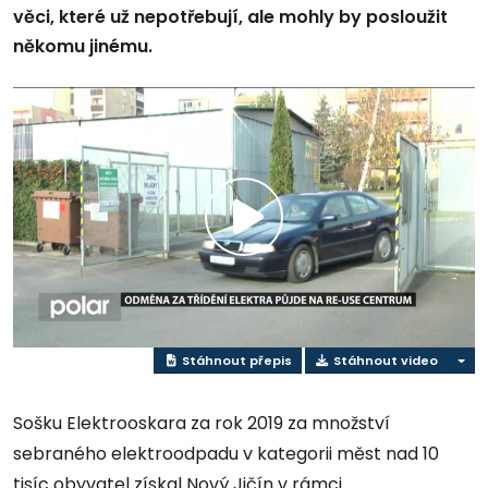
věci, které už nepotřebují, ale mohly by posloužit
někomu jinému.
Přehrát
video
Stáhnout přepis
Stáhnout video
Sošku Elektrooskara za rok 2019 za množství
sebraného elektroodpadu v kategorii měst nad 10
tisíc obyvatel získal Nový Jičín v rámci