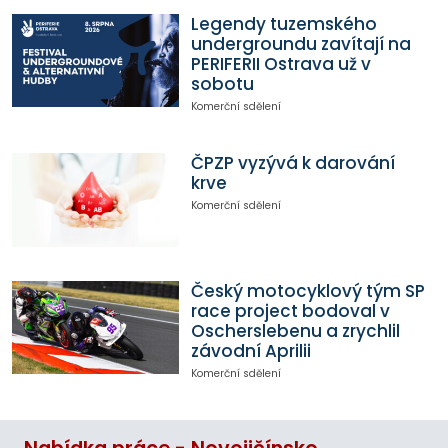
Legendy tuzemského
undergroundu zavítají na
PERIFERII Ostrava už v
sobotu
Komerční sdělení
ČPZP vyzývá k darování
krve
Komerční sdělení
Český motocyklový tým SP
race project bodoval v
Oscherslebenu a zrychlil
závodní Aprilii
Komerční sdělení