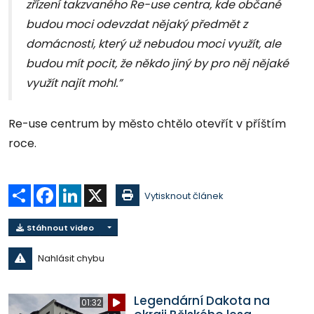
zřízení takzvaného Re-use centra, kde občané
budou moci odevzdat nějaký předmět z
domácnosti, který už nebudou moci využít, ale
budou mít pocit, že někdo jiný by pro něj nějaké
využít najít mohl.”
Re-use centrum by město chtělo otevřít v příštím
roce.
Sdílet
Facebook
LinkedIn
X
Vytisknout článek
Stáhnout video
Nahlásit chybu
Legendární Dakota na
01:32