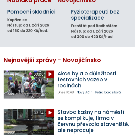
Nabídka práce - Novojičínsko
Pomocní skladníci
Fyzioterapeuti bez
specializace
Kopřivnice
Nástup: od 1. září 2026
Frenštát pod Radhoštěm
od 150 do 220 Kč/hod.
Nástup: od 1. září 2026
od 300 do 420 Kč/hod.
Nejnovější zprávy - Novojičínsko
Akce byla o důležitosti
03:06
festovních vazeb v
rodinách
Dnes
10:48
|
Nový Jičín
|
Petra Dorazilová
Stavba kašny na náměstí
03:24
se komplikuje, firma v
červnu převzala staveniště,
ale nepracuje