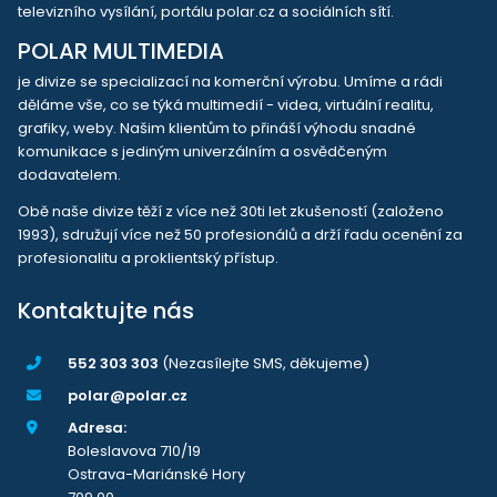
televizního vysílání, portálu polar.cz a sociálních sítí.
POLAR MULTIMEDIA
je divize se specializací na komerční výrobu. Umíme a rádi
děláme vše, co se týká multimedií - videa, virtuální realitu,
grafiky, weby. Našim klientům to přináší výhodu snadné
komunikace s jediným univerzálním a osvědčeným
dodavatelem.
Obě naše divize těží z více než 30ti let zkušeností (založeno
1993), sdružují více než 50 profesionálů a drží řadu ocenění za
profesionalitu a proklientský přístup.
Kontaktujte nás
552 303 303
(Nezasílejte SMS, děkujeme)
polar@polar.cz
Adresa:
Boleslavova 710/19
Ostrava-Mariánské Hory