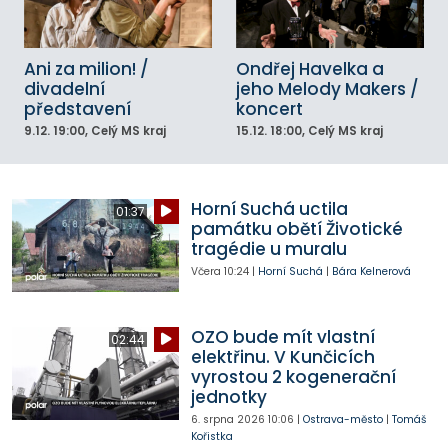
Ani za milion! /
Ondřej Havelka a
divadelní
jeho Melody Makers /
představení
koncert
9.12.
19:00
, Celý MS kraj
15.12.
18:00
, Celý MS kraj
Horní Suchá uctila
01:37
památku obětí Životické
tragédie u muralu
Včera
10:24
|
Horní Suchá
|
Bára Kelnerová
OZO bude mít vlastní
02:44
elektřinu. V Kunčicích
vyrostou 2 kogenerační
jednotky
6. srpna 2026
10:06
|
Ostrava-město
|
Tomáš
Kořistka