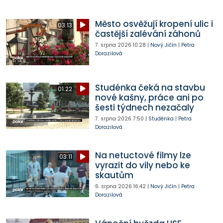
Město osvěžují kropení ulic i
03:13
častější zalévání záhonů
7. srpna 2026
10:28
|
Nový Jičín
|
Petra
Dorazilová
Studénka čeká na stavbu
01:22
nové kašny, práce ani po
šesti týdnech nezačaly
7. srpna 2026
7:50
|
Studénka
|
Petra
Dorazilová
Na netuctové filmy lze
03:11
vyrazit do vily nebo ke
skautům
6. srpna 2026
16:42
|
Nový Jičín
|
Petra
Dorazilová