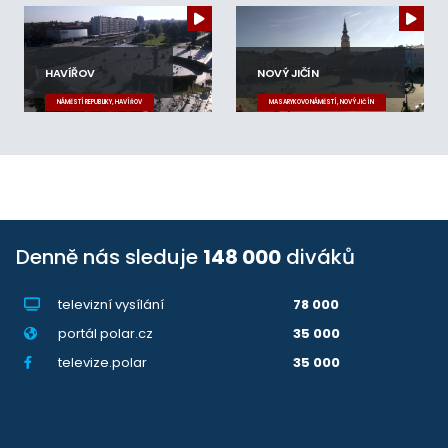
HAVÍŘOV
NOVÝ JIČÍN
NÁMĚSTÍ REPUBLIKY, HAVÍŘOV
MASARYKOVO NÁMĚSTÍ, NOVÝ JIČÍN
Denně nás sleduje
148 000
diváků
televizní vysílání
78 000
portál polar.cz
35 000
televize.polar
35 000