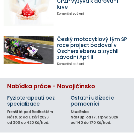
ČPZP vyzývá k darování
krve
Komerční sdělení
Český motocyklový tým SP
race project bodoval v
Oscherslebenu a zrychlil
závodní Aprilii
Komerční sdělení
Nabídka práce - Novojičínsko
Fyzioterapeuti bez
Ostatní uklízeči a
specializace
pomocníci
Frenštát pod Radhoštěm
Studénka
Nástup: od 1. září 2026
Nástup: od 17. srpna 2026
od 300 do 420 Kč/hod.
od 140 do 170 Kč/hod.