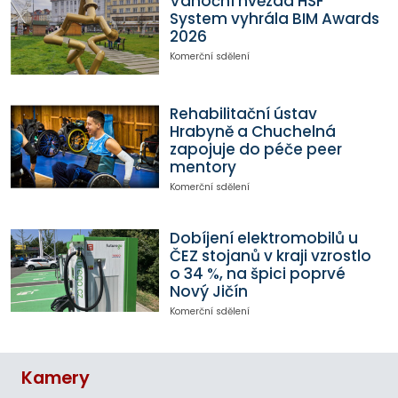
Vánoční hvězda HSF
System vyhrála BIM Awards
2026
Komerční sdělení
Rehabilitační ústav
Hrabyně a Chuchelná
zapojuje do péče peer
mentory
Komerční sdělení
Dobíjení elektromobilů u
ČEZ stojanů v kraji vzrostlo
o 34 %, na špici poprvé
Nový Jičín
Komerční sdělení
Kamery