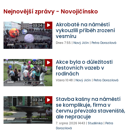
Nejnovější zprávy - Novojičínsko
Akrobaté na náměstí
03:24
vykouzlili příběh zrození
vesmíru
Dnes
7:55
|
Nový Jičín
|
Petra Dorazilová
Akce byla o důležitosti
03:06
festovních vazeb v
rodinách
Včera
10:48
|
Nový Jičín
|
Petra Dorazilová
Stavba kašny na náměstí
03:24
se komplikuje, firma v
červnu převzala staveniště,
ale nepracuje
7. srpna 2026
14:43
|
Studénka
|
Petra
Dorazilová