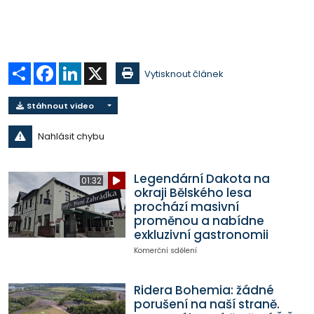
Sdílet
Facebook
LinkedIn
X
Vytisknout článek
Stáhnout video
Nahlásit chybu
Legendární Dakota na
01:32
okraji Bělského lesa
prochází masivní
proměnou a nabídne
exkluzivní gastronomii
Komerční sdělení
Ridera Bohemia: žádné
porušení na naší straně.