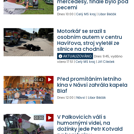
mercedesy, finále bylo pod
pecemi
Dnes
10:00
|
Celý MS kraj
|
Libor Běčák
Motorkář se srazil s
osobním autem v centru
Havířova, stroj vyletěl ze
silnice na chodník
AKTUALIZOVÁNO
Dnes
9:45
,
vydáno
včera
17:51
|
Celý MS kraj
|
Jiří Cileček
Před promítáním letního
01:42
kina v Návsí zahrála kapela
Blaf
Dnes
12:00
|
Návsí
|
Libor Běčák
V Palkovicích válí s
01:30
humornými videi, na
dožínky jede Petr Kotvald