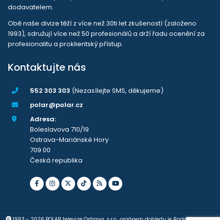
dodavatelem.
Obě naše divize těží z více než 30ti let zkušeností (založeno
1993), sdružují více než 50 profesionálů a drží řadu ocenění za
profesionalitu a proklientský přístup.
Kontaktujte nás
552 303 303
(Nezasílejte SMS, děkujeme)
polar@polar.cz
Adresa:
Boleslavova 710/19
Ostrava-Mariánské Hory
709 00
Česká republika
1993 - 2026 POLAR televize Ostrava, s.r.o., orgánem dohledu je Rada pro