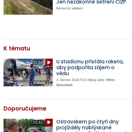
Jen nezákonné šetření ČIŽP
Komerční sdělení
K tématu
U stadionu přistála raketa,
02:52
aby podpořila zájem o
vědu
3. června 2026
11:21
|
Nový Jičín
|
Petra
Dorazilová
Doporučujeme
Ostravskem po čtyři dny
02:42
projížděly nablýskané