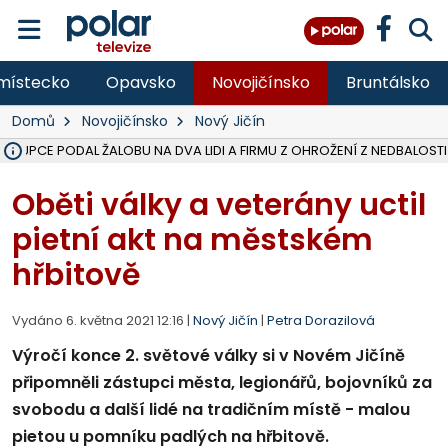
místecko
Opavsko
Novojičínsko
Bruntálsko
Domů
Novojičínsko
Nový Jičín
ÁSTUPCE PODAL ŽALOBU NA DVA LIDI A FIRMU Z OHROŽENÍ Z NEDBALOSTI
NA SLEZSKÉ HARTĚ PŘIBYLO SINIC, VODA MÁ HORŠÍ KVALITU, HYGIENI
NA BÍLOVECKÝCH NOVÝCH DVORECH SE PO 84 LETECH ROZTOČILY L
KARVINSKÉ MOŘE ZÍSKÁ NOVÉ GASTRO ZÁZEMÍ S VYHLÍDKOVOU TER
REKONSTRUKCE MATEŘSKÉ ŠKOLY V CHLEBIČOVĚ MÍŘÍ DO FINÁLE, VÍ
CYKLISTU (74) SRAZIL V BRUNTÁLU KAMION, JE V OHROŽENÍ ŽIVOTA,
POLICIE HLEDÁ PŘÍPADNÉ SVĚDKY, KTEŘÍ POMŮŽOU OBJASNIT PRŮ
MS KRAJ DOKONČIL OPRAVU SILNICE MEZI VRBNEM A HEŘMANOVICEM
SMVAK NABÍZÍ V DOBĚ SUCHA VODU OBCÍM A FIRMÁM, CISTERNY JE
F-M POKRAČUJE V INSTALACI FOTOVOLTAICKÝCH ELEKTRÁREN, REP
SENIOR AKADEMIE V OPAVĚ ZAHÁJILA DALŠÍ BĚH, REPORTÁŽ NA POL
PLANETÁRIUM V OSTRAVĚ CHYSTÁ POZOROVÁNÍ ČÁSTEČNÉHO ZATMĚ
OPRAVA ULIC V HAVÍŘOVĚ UKONČÍ NELEGÁLNÍ PARKOVÁNÍ VE VNI
V HAVÍŘOVĚ SE TĚŽCE ZRANIL MOTORKÁŘ PO SRÁŽCE S AUTEM, INF
TRAGICKÁ SRÁŽKA VLAKU S KAMIONEM V DOLNÍ LUTYNI Z LEDNA 
Oběti války a veterány uctil
pietní akt na městském
hřbitově
Vydáno 6. května 2021 12:16 |
Nový Jičín
|
Petra Dorazilová
Výročí konce 2. světové války si v Novém Jičíně
připomněli zástupci města, legionářů, bojovníků za
svobodu a další lidé na tradičním místě - malou
pietou u pomníku padlých na hřbitově.