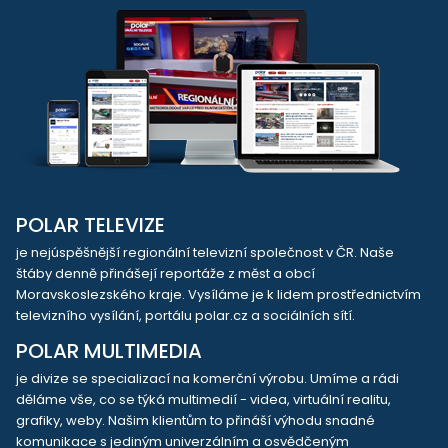
POLAR TELEVIZE
je nejúspěšnější regionální televizní společnost v ČR. Naše
štáby denně přinášejí reportáže z měst a obcí
Moravskoslezského kraje. Vysíláme je k lidem prostřednictvím
televizního vysílání, portálu polar.cz a sociálních sítí.
POLAR MULTIMEDIA
je divize se specializací na komerční výrobu. Umíme a rádi
děláme vše, co se týká multimedií - videa, virtuální realitu,
grafiky, weby. Našim klientům to přináší výhodu snadné
komunikace s jediným univerzálním a osvědčeným