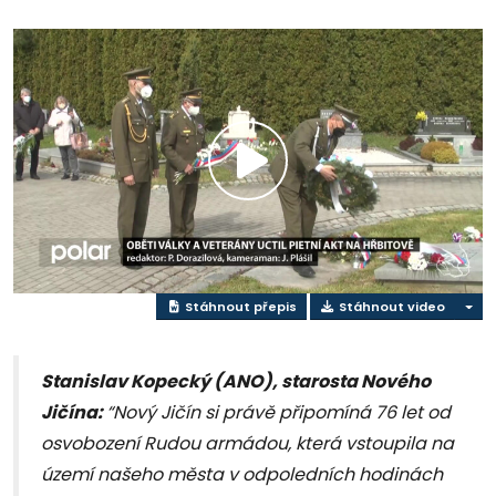
Přehrát
video
Stáhnout přepis
Stáhnout video
Stanislav Kopecký (ANO), starosta Nového
Jičína:
“Nový Jičín si právě připomíná 76 let od
osvobození Rudou armádou, která vstoupila na
území našeho města v odpoledních hodinách