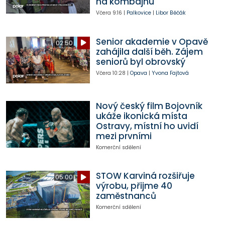
na kombajnu
Včera
9:16
|
Palkovice
|
Libor Běčák
Senior akademie v Opavě
02:50
zahájila další běh. Zájem
seniorů byl obrovský
Včera
10:28
|
Opava
|
Yvona Fajtová
Nový český film Bojovník
ukáže ikonická místa
Ostravy, místní ho uvidí
mezi prvními
Komerční sdělení
STOW Karviná rozšiřuje
05:00
výrobu, přijme 40
zaměstnanců
Komerční sdělení