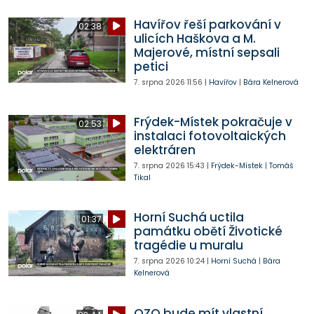
Havířov řeší parkování v
02:38
ulicích Haškova a M.
Majerové, místní sepsali
petici
7. srpna 2026
11:56
|
Havířov
|
Bára Kelnerová
Frýdek-Místek pokračuje v
02:53
instalaci fotovoltaických
elektráren
7. srpna 2026
15:43
|
Frýdek-Místek
|
Tomáš
Tikal
Horní Suchá uctila
01:37
památku obětí Životické
tragédie u muralu
7. srpna 2026
10:24
|
Horní Suchá
|
Bára
Kelnerová
OZO bude mít vlastní