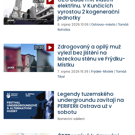
02:44
elektřinu. V Kunčicích
vyrostou 2 kogenerační
jednotky
6. srpna 2026
10:06
|
Ostrava-město
|
Tomáš
Kořistka
Zdrogovaný a opilý muž
01:20
vylezl bez jištění na
lezeckou stěnu ve Frýdku-
Místku
7. srpna 2026
15:39
|
Frýdek-Místek
|
Tomáš
Tikal
Legendy tuzemského
undergroundu zavítají na
PERIFERII Ostrava už v
sobotu
Komerční sdělení