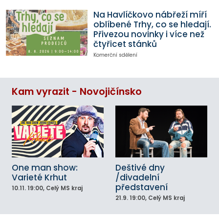
Na Havlíčkovo nábřeží míří
oblíbené Trhy, co se hledají.
Přivezou novinky i více než
čtyřicet stánků
Komerční sdělení
Kam vyrazit - Novojičínsko
One man show:
Deštivé dny
Varieté Krhut
/divadelní
představení
10.11.
19:00
, Celý MS kraj
21.9.
19:00
, Celý MS kraj