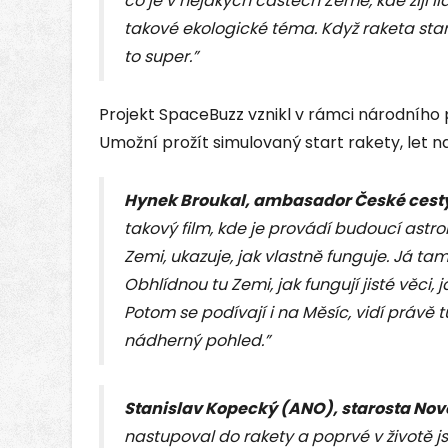
co je v nějakých částech Země, kde žijí lid
takové ekologické téma. Když raketa start
to super.”
Projekt SpaceBuzz vznikl v rámci národního
Umožní prožít simulovaný start rakety, let 
Hynek Broukal, ambasador České cest
takový film, kde je provádí budoucí astr
Zemi, ukazuje, jak vlastně funguje. Já tam
Obhlídnou tu Zemi, jak fungují jisté věci, 
Potom se podívají i na Měsíc, vidí právě t
nádherný pohled.”
Stanislav Kopecký (ANO), starosta Nov
nastupoval do rakety a poprvé v životě js