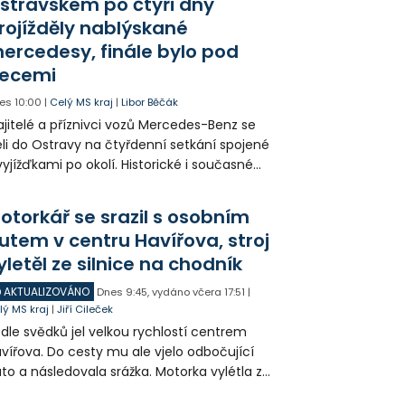
stravskem po čtyři dny
rojížděly nablýskané
ercedesy, finále bylo pod
ecemi
es
10:00
|
Celý MS kraj
|
Libor Běčák
jitelé a příznivci vozů Mercedes-Benz se
eli do Ostravy na čtyřdenní setkání spojené
vyjížďkami po okolí. Historické i současné
zy mohli lidé vidět například na Landeku, v
rlicku nebo v Dolní oblasti Vítkovic.
otorkář se srazil s osobním
utem v centru Havířova, stroj
yletěl ze silnice na chodník
AKTUALIZOVÁNO
Dnes
9:45
,
vydáno včera
17:51
|
lý MS kraj
|
Jiří Cileček
dle svědků jel velkou rychlostí centrem
vířova. Do cesty mu ale vjelo odbočující
to a následovala srážka. Motorka vylétla ze
lnice, prorazila zábradlí a stroj skončil na