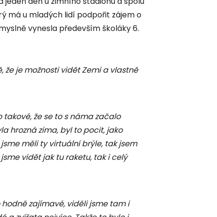
 jeden den u zimního stadionu a spolu
erý má u mladých lidí podpořit zájem o
myslně vynesla především školáky 6.
 že je možnosti vidět Zemi a vlastně
o takové, že se to s náma začalo
la hrozná zima, byl to pocit, jako
sme měli ty virtuální brýle, tak jsem
sme vidět jak tu raketu, tak i celý
o hodně zajímavé, viděli jsme tam i