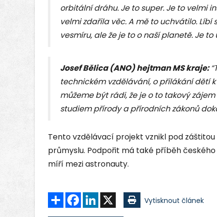
orbitální dráhu. Je to super. Je to velmi i
velmi zdařila věc. A mě to uchvátilo. Líbí
vesmíru, ale že je to o naší planetě. Je to
Josef Bělica (ANO) hejtman MS kraje:
“
technickém vzdělávání, o přilákání dětí 
můžeme být rádi, že je o to takový zájem 
studiem přírody a přírodních zákonů doká
Tento vzdělávací projekt vznikl pod záštitou t
průmyslu. Podpořit má také příběh českého 
míří mezi astronauty.
Sdílet
Facebook
LinkedIn
X
Vytisknout článek