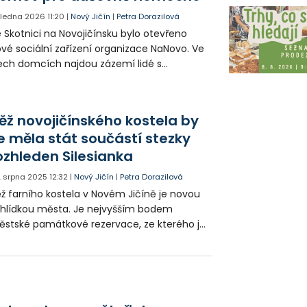
. ledna 2026
11:20
|
Nový Jičín
|
Petra Dorazilová
 Skotnici na Novojičínsku bylo otevřeno
vé sociální zařízení organizace NaNovo. Ve
ech domcích najdou zázemí lidé s
uševním onemocněním. Investorem
ojektu je Moravskoslezský kraj.
ěž novojičínského kostela by
e měla stát součástí stezky
ozhleden Silesianka
. srpna 2025
12:32
|
Nový Jičín
|
Petra Dorazilová
ž farního kostela v Novém Jičíně je novou
hlídkou města. Je nejvyšším bodem
stské památkové rezervace, ze kterého je
žné do historického centra pohlédnout.
řejnosti bude zpřístupněna na zářijové
avnosti.