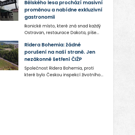
Bělského lesa prochází masivní
proměnou a nabídne exkluzivní
gastronomii
Ikonické místo, které zná snad každý
Ostravan, restaurace Dakota, píše
novou kapitolu. Silná mateřská
Ridera Bohemia: žádné
společnost Dang Investment Group
porušení na naší straně. Jen
s.r.o. investuje do projektu přes 50
nezákonné šetření ČIŽP
milionů korun. Cílem je přinést
Ostravě dva špičkové gastronomické
Společnost Ridera Bohemia, proti
koncepty, které v regionu dosud
které bylo Českou inspekcí životního
chyběly, luxusní středomořskou
prostředí (ČIŽP) čtyři roky vedeno
kuchyni a autentickou asijskou
vykonstruované řízení, při realizaci
gastronomii.
OVS na heřmanické haldě
postupovala v souladu se zákonem a
zadáním státního podniku DIAMO a v
této souvislosti nelze hovořit o
žádném odpadu. Ridera od počátku
označovala řízení ČIŽP za nezákonné
a domáhala se práva na spravedlivý