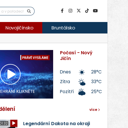
Novojičínsko
Bruntálsko
Počasí - Nový
Jičín
Dnes
28°C
Přehrát
Zítra
33°C
Pozítří
25°C
video
dělení
více
Legendární Dakota na okraji
01:32