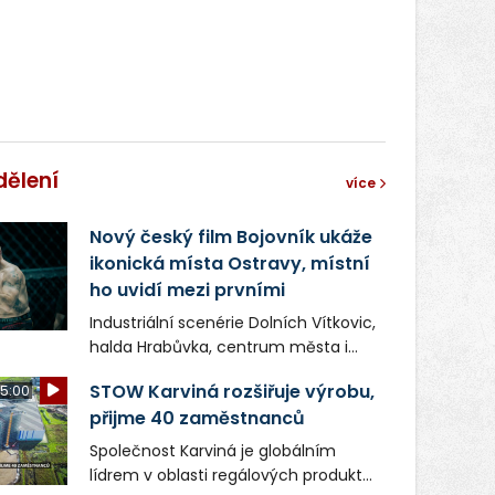
dělení
více
Nový český film Bojovník ukáže
ikonická místa Ostravy, místní
ho uvidí mezi prvními
Industriální scenérie Dolních Vítkovic,
halda Hrabůvka, centrum města i
další ikonická místa Ostravy se objeví
STOW Karviná rozšiřuje výrobu,
5:00
v novém filmu Bojovník, který vstoupí
přijme 40 zaměstnanců
do kin už 13. srpna. Režiséři Vojtěch
Frič a Tomáš Dianiška si
Společnost Karviná je globálním
moravskoslezskou metropoli
lídrem v oblasti regálových produktů
nevybrali náhodou – její syrová