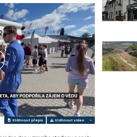
řehrát
ideo
Stáhnout přepis
Stáhnout video