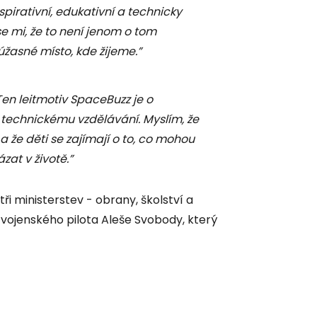
nspirativní, edukativní a technicky
 se mi, že to není jenom o tom
 úžasné místo, kde žijeme.”
Ten leitmotiv SpaceBuzz je o
k technickému vzdělávání. Myslím, že
a že děti se zajímají o to, co mohou
zat v životě.”
ři ministerstev - obrany, školství a
vojenského pilota Aleše Svobody, který