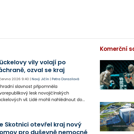
Komerční s
ückelovy vily volají po
áchraně, ozval se kraj
 června 2026
9:40
|
Nový Jičín
|
Petra Dorazilová
hradní slavnost připomněla
vorepublikový lesk novojičínských
ckelových vil. Lidé mohli nahlédnout do
dné z nich a bavit se dobově laděným
0
ogramem. Další osud těchto nemovitých
amátek teď naznačuje chystané
e Skotnici otevřel kraj nový
emorandum mezi městem a krajem.
omov pro duševně nemocné