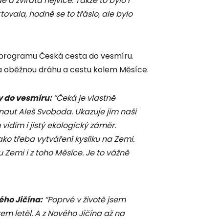
é a zvířata nejvíce. Takže to bylo i
ovala, hodně se to třáslo, ale bylo
 programu Česká cesta do vesmíru.
na oběžnou dráhu a cestu kolem Měsíce.
y do vesmíru:
“Čeká je vlastně
onaut Aleš Svoboda. Ukazuje jim naši
 vidím i jistý ekologický záměr.
jako třeba vytváření kyslíku na Zemi.
u Zemi i z toho Měsíce. Je to vážně
ého Jičína:
“Poprvé v životě jsem
em letěl. A z Nového Jičína až na