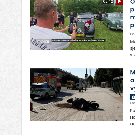
O
02:42
p
m
p
Dn
Ma
sj
s 
vo
Tě
M
a
v
Ce
Po
Ha
au
si