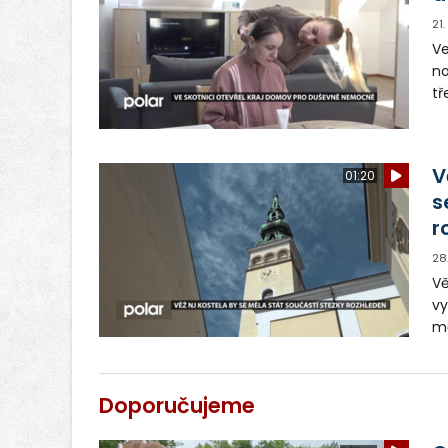
21
Ve
no
tř
d
pr
V
01:20
s
r
28
Vě
vy
mě
mo
Ve
sl
Doporučujeme