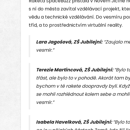
Raketa SpaceBuzz přistála v Novém Jičíně na
s ní do města zavítal vzdělávací projekt, kt
vědu a technické vzdělávání. Do vesmíru po
tříd, a to prostřednictvím virtuální reality.
Lara Jagošová, ZŠ Jubilejní:
“Zaujalo mě,
vesmír.”
Terezie Martincová, ZŠ Jubilejní:
“Bylo t
třást, ale bylo to v pohodě. Akorát tam by
bychom v té rakete doopravdy byli. Když j
se mohli rozhlédnout kolem sebe a mohli j
vesmír.”
Isabela Havelková, ZŠ Jubilejní:
“Bylo t