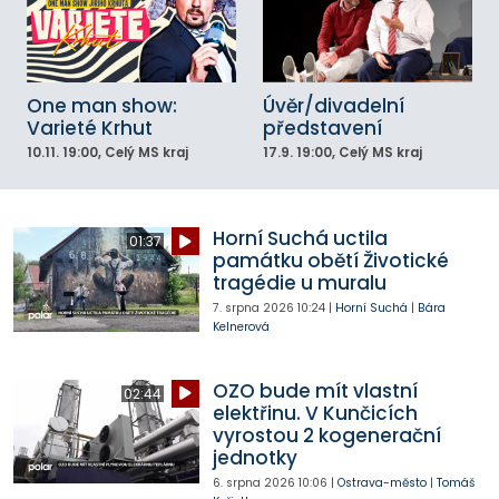
One man show:
Úvěr/divadelní
Varieté Krhut
představení
10.11.
19:00
, Celý MS kraj
17.9.
19:00
, Celý MS kraj
Horní Suchá uctila
01:37
památku obětí Životické
tragédie u muralu
7. srpna 2026
10:24
|
Horní Suchá
|
Bára
Kelnerová
OZO bude mít vlastní
02:44
elektřinu. V Kunčicích
vyrostou 2 kogenerační
jednotky
6. srpna 2026
10:06
|
Ostrava-město
|
Tomáš