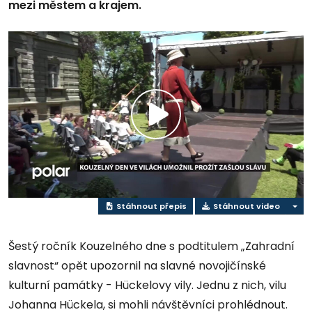
mezi městem a krajem.
Přehrát
video
Stáhnout přepis
Stáhnout video
Šestý ročník Kouzelného dne s podtitulem „Zahradní
slavnost“ opět upozornil na slavné novojičínské
kulturní památky - Hückelovy vily. Jednu z nich, vilu
Johanna Hückela, si mohli návštěvníci prohlédnout.