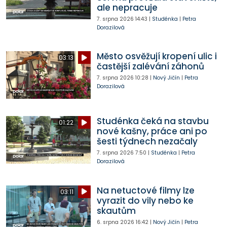
ale nepracuje
7. srpna 2026
14:43
|
Studénka
|
Petra
Dorazilová
Město osvěžují kropení ulic i
03:13
častější zalévání záhonů
7. srpna 2026
10:28
|
Nový Jičín
|
Petra
Dorazilová
Studénka čeká na stavbu
01:22
nové kašny, práce ani po
šesti týdnech nezačaly
7. srpna 2026
7:50
|
Studénka
|
Petra
Dorazilová
Na netuctové filmy lze
03:11
vyrazit do vily nebo ke
skautům
6. srpna 2026
16:42
|
Nový Jičín
|
Petra