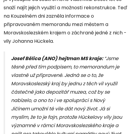
snaží najít jejich využití a možnosti rekonstrukce. Teď
na Kouzelném dni zazněla informace o
připravovaném memorandu mezi městem a
Moravskoslezském krajem o záchraně jedné z nich -
vily Johanna Hückela.
Josef Bělica (ANO) hejtman MS kraje:
“Jsme
těsně před tím podpisem, to memorandum je
vlastně už připravené. Jedná se o to, že
Moravskoslezský kraj by jednu z těch vil využil
částečně jako depozitář muzea, což by se
nabízelo, a ono to i ve spolupráci s Nový
Jičínem umožní té vile dát nový život. Já si
myslím, že to je fajn, protože Hückelovy vily jsou
významné v rámci Moravskoslezského kraje a
najít pro takovéhle kulturní památky nový život