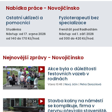
Nabídka práce - Novojičínsko
Ostatní uklízeči a
Fyzioterapeuti bez
pomocníci
specializace
Studénka
Frenštát pod Radhoštěm
Nástup: od 17. srpna 2026
Nástup: od 1. září 2026
od 140 do 170 Kč/hod.
od 300 do 420 Kč/hod.
Nejnovější zprávy - Novojičínsko
Akce byla o důležitosti
03:06
festovních vazeb v
rodinách
Včera
10:48
|
Nový Jičín
|
Petra Dorazilová
Stavba kašny na náměstí
03:24
se komplikuje, firma v
červnu převzala staveniště,