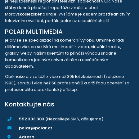
je nejúspěšnější regionální televizní společnost v ČR. Naše
štáby denně přinášejí reportáže z měst a obcí
Moravskoslezského kraje. Vysíláme je k lidem prostřednictvím
televizního vysílání, portálu polar.cz a sociálních sítí.
POLAR MULTIMEDIA
je divize se specializací na komerční výrobu. Umíme a rádi
děláme vše, co se týká multimedií - videa, virtuální realitu,
grafiky, weby. Našim klientům to přináší výhodu snadné
komunikace s jediným univerzálním a osvědčeným
dodavatelem.
Obě naše divize těží z více než 30ti let zkušeností (založeno
1993), sdružují více než 50 profesionálů a drží řadu ocenění za
profesionalitu a proklientský přístup.
Kontaktujte nás
552 303 303
(Nezasílejte SMS, děkujeme)
polar@polar.cz
Adresa: