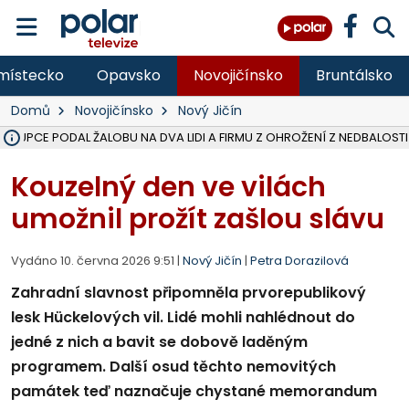
místecko
Opavsko
Novojičínsko
Bruntálsko
Domů
Novojičínsko
Nový Jičín
ÁSTUPCE PODAL ŽALOBU NA DVA LIDI A FIRMU Z OHROŽENÍ Z NEDBALOSTI
NA SLEZSKÉ HARTĚ PŘIBYLO SINIC, VODA MÁ HORŠÍ KVALITU, HYGIENI
NA BÍLOVECKÝCH NOVÝCH DVORECH SE PO 84 LETECH ROZTOČILY L
KARVINSKÉ MOŘE ZÍSKÁ NOVÉ GASTRO ZÁZEMÍ S VYHLÍDKOVOU TER
REKONSTRUKCE MATEŘSKÉ ŠKOLY V CHLEBIČOVĚ MÍŘÍ DO FINÁLE, VÍ
CYKLISTU (74) SRAZIL V BRUNTÁLU KAMION, JE V OHROŽENÍ ŽIVOTA,
POLICIE HLEDÁ PŘÍPADNÉ SVĚDKY, KTEŘÍ POMŮŽOU OBJASNIT PRŮ
MS KRAJ DOKONČIL OPRAVU SILNICE MEZI VRBNEM A HEŘMANOVICEM
SMVAK NABÍZÍ V DOBĚ SUCHA VODU OBCÍM A FIRMÁM, CISTERNY JE
F-M POKRAČUJE V INSTALACI FOTOVOLTAICKÝCH ELEKTRÁREN, REP
SENIOR AKADEMIE V OPAVĚ ZAHÁJILA DALŠÍ BĚH, REPORTÁŽ NA POL
PLANETÁRIUM V OSTRAVĚ CHYSTÁ POZOROVÁNÍ ČÁSTEČNÉHO ZATMĚ
OPRAVA ULIC V HAVÍŘOVĚ UKONČÍ NELEGÁLNÍ PARKOVÁNÍ VE VNI
V HAVÍŘOVĚ SE TĚŽCE ZRANIL MOTORKÁŘ PO SRÁŽCE S AUTEM, INF
TRAGICKÁ SRÁŽKA VLAKU S KAMIONEM V DOLNÍ LUTYNI Z LEDNA 
Kouzelný den ve vilách
umožnil prožít zašlou slávu
Vydáno 10. června 2026 9:51 |
Nový Jičín
|
Petra Dorazilová
Zahradní slavnost připomněla prvorepublikový
lesk Hückelových vil. Lidé mohli nahlédnout do
jedné z nich a bavit se dobově laděným
programem. Další osud těchto nemovitých
památek teď naznačuje chystané memorandum