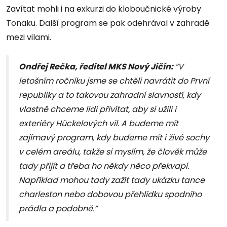
Zavítat mohli i na exkurzi do kloboučnické výroby
Tonaku. Další program se pak odehrával v zahradě
mezi vilami.
Ondřej Rečka, ředitel MKS Nový Jičín:
“V
letošním ročníku jsme se chtěli navrátit do První
republiky a to takovou zahradní slavností, kdy
vlastně chceme lidi přivítat, aby si užili i
exteriéry Hückelových vil. A budeme mít
zajímavý program, kdy budeme mít i živé sochy
v celém areálu, takže si myslím, že člověk může
tady přijít a třeba ho někdy něco překvapí.
Například mohou tady zažít tady ukázku tance
charleston nebo dobovou přehlídku spodního
prádla a podobně.”