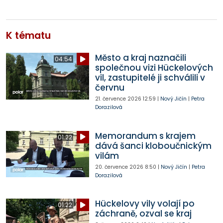
K tématu
Město a kraj naznačili
04:54
společnou vizi Hückelových
vil, zastupitelé ji schválili v
červnu
21. července 2026
12:59
|
Nový Jičín
|
Petra
Dorazilová
Memorandum s krajem
01:22
dává šanci kloboučnickým
vilám
20. července 2026
8:50
|
Nový Jičín
|
Petra
Dorazilová
Hückelovy vily volají po
01:22
záchraně, ozval se kraj