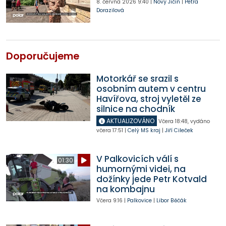
8. června 2026
9:40
|
Nový Jičín
|
Petra
Dorazilová
Doporučujeme
Motorkář se srazil s
osobním autem v centru
Havířova, stroj vyletěl ze
silnice na chodník
AKTUALIZOVÁNO
Včera
18:48
,
vydáno
včera
17:51
|
Celý MS kraj
|
Jiří Cileček
V Palkovicích válí s
01:30
humornými videi, na
dožínky jede Petr Kotvald
na kombajnu
Včera
9:16
|
Palkovice
|
Libor Běčák