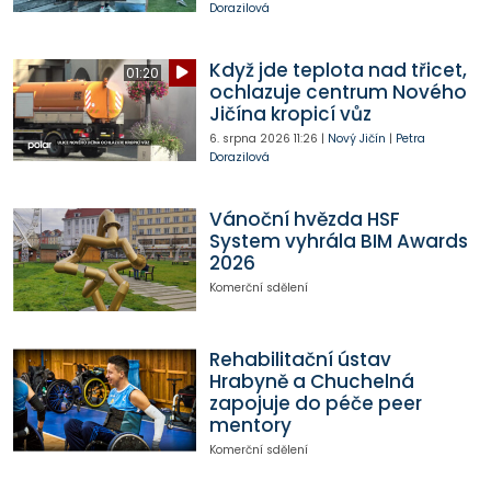
Dorazilová
Když jde teplota nad třicet,
01:20
ochlazuje centrum Nového
Jičína kropicí vůz
6. srpna 2026
11:26
|
Nový Jičín
|
Petra
Dorazilová
Vánoční hvězda HSF
System vyhrála BIM Awards
2026
Komerční sdělení
Rehabilitační ústav
Hrabyně a Chuchelná
zapojuje do péče peer
mentory
Komerční sdělení