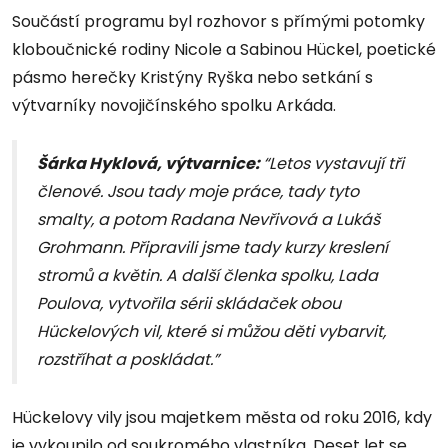
Součástí programu byl rozhovor s přímými potomky
kloboučnické rodiny Nicole a Sabinou Hückel, poetické
pásmo herečky Kristýny Ryška nebo setkání s
výtvarníky novojičínského spolku Arkáda.
Šárka Hyklová, výtvarnice:
“Letos vystavují tři
členové. Jsou tady moje práce, tady tyto
smalty, a potom Radana Nevřivová a Lukáš
Grohmann. Připravili jsme tady kurzy kreslení
stromů a květin. A další členka spolku, Lada
Poulova, vytvořila sérii skládaček obou
Hückelových vil, které si můžou děti vybarvit,
rozstříhat a poskládat.”
Hückelovy vily jsou majetkem města od roku 2016, kdy
je vykoupilo od soukromého vlastníka. Deset let se