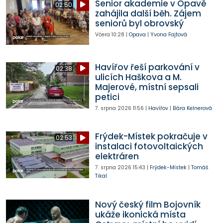
Senior akademie v Opavě
02:50
zahájila další běh. Zájem
seniorů byl obrovský
Včera
10:28
|
Opava
|
Yvona Fajtová
Havířov řeší parkování v
02:38
ulicích Haškova a M.
Majerové, místní sepsali
petici
7. srpna 2026
11:56
|
Havířov
|
Bára Kelnerová
Frýdek-Místek pokračuje v
02:53
instalaci fotovoltaických
elektráren
7. srpna 2026
15:43
|
Frýdek-Místek
|
Tomáš
Tikal
Nový český film Bojovník
ukáže ikonická místa