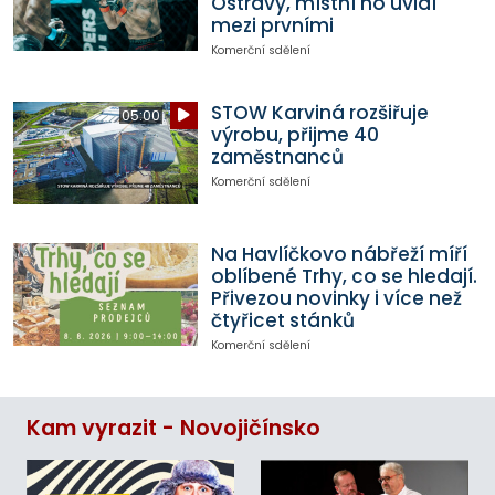
Ostravy, místní ho uvidí
mezi prvními
Komerční sdělení
STOW Karviná rozšiřuje
05:00
výrobu, přijme 40
zaměstnanců
Komerční sdělení
Na Havlíčkovo nábřeží míří
oblíbené Trhy, co se hledají.
Přivezou novinky i více než
čtyřicet stánků
Komerční sdělení
Kam vyrazit - Novojičínsko