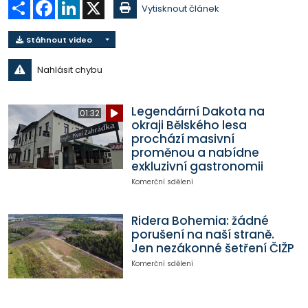
Sdílet
Facebook
LinkedIn
X
Vytisknout článek
Stáhnout video
Nahlásit chybu
Legendární Dakota na
01:32
okraji Bělského lesa
prochází masivní
proměnou a nabídne
exkluzivní gastronomii
Komerční sdělení
Ridera Bohemia: žádné
porušení na naší straně.
Jen nezákonné šetření ČIŽP
Komerční sdělení