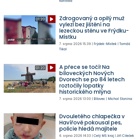
Kořistka
Zdrogovaný a opilý muž
01:20
vylezl bez jištění na
lezeckou stěnu ve Frýdku-
Místku
7. srpna 2026
15:39
|
Frýdek-Místek
|
Tomáš
Tikal
A přece se točí! Na
01:20
bíloveckých Nových
Dvorech se po 84 letech
roztočily lopatky
historického mlýna
7. srpna 2026
13:00
|
Bílovec
|
Michal Slonina
Dvouletého chlapečka v
Havířově pokousal pes,
policie hledá majitele
6. srpna 2026
14:33
|
Celý MS kraj
|
Jiří Cileček