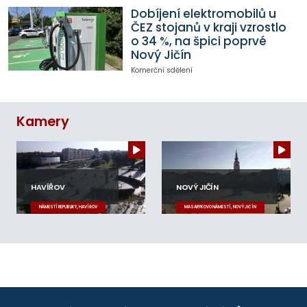
Dobíjení elektromobilů u
ČEZ stojanů v kraji vzrostlo
o 34 %, na špici poprvé
Nový Jičín
Komerční sdělení
Kamery
HAVÍŘOV
NOVÝ JIČÍN
NÁMĚSTÍ REPUBLIKY, HAVÍŘOV
MASARYKOVO NÁMĚSTÍ, NOVÝ JIČÍN