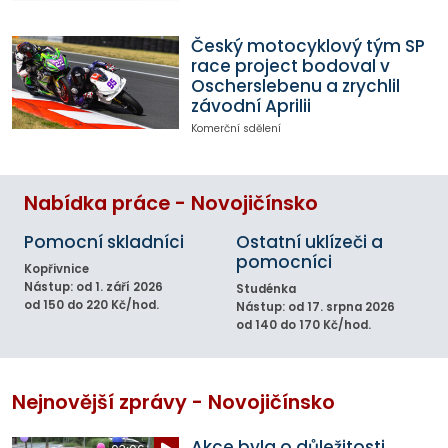
Český motocyklový tým SP
race project bodoval v
Oscherslebenu a zrychlil
závodní Aprilii
Komerční sdělení
Nabídka práce - Novojičínsko
Pomocní skladníci
Ostatní uklízeči a
pomocníci
Kopřivnice
Nástup: od 1. září 2026
Studénka
od 150 do 220 Kč/hod.
Nástup: od 17. srpna 2026
od 140 do 170 Kč/hod.
Nejnovější zprávy - Novojičínsko
Akce byla o důležitosti