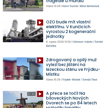
tragédie u muralu
Včera
10:24
|
Horní Suchá
|
Bára Kelnerová
OZO bude mít vlastní
02:44
elektřinu. V Kunčicích
vyrostou 2 kogenerační
jednotky
6. srpna 2026
10:06
|
Ostrava-město
|
Tomáš
Kořistka
Zdrogovaný a opilý muž
01:20
vylezl bez jištění na
lezeckou stěnu ve Frýdku-
Místku
Včera
15:39
|
Frýdek-Místek
|
Tomáš Tikal
A přece se točí! Na
01:20
bíloveckých Nových
Dvorech se po 84 letech
roztočily lopatky