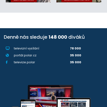
NÁMĚSTÍ REPUBLIKY, HAVÍŘOV
MASARYKOVO NÁMĚSTÍ, NOVÝ JIČÍN
Denně nás sleduje
148 000
diváků
televizní vysílání
78 000
portál polar.cz
35 000
televize.polar
35 000