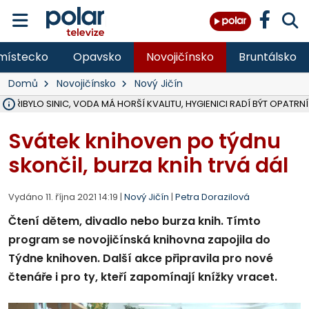
místecko
Opavsko
Novojičínsko
Bruntálsko
Domů
Novojičínsko
Nový Jičín
Ě PŘIBYLO SINIC, VODA MÁ HORŠÍ KVALITU, HYGIENICI RADÍ BÝT OPATRNÍ
ÚOHS DAL ZÁTORU POKUTU 100 000 ZA CHYBY V ZAKÁZCE NA OBN
AREÁL LODIČEK V KARVINÉ SE PŘIPRAVUJE NA VELKOU REKONSTRUKC
KARVINÁ ZNÁ BUDOUCÍ PODOBU AREÁLU LODIČKY V PARKU BOŽEN
CYKLISTU (74) SRAZIL V BRUNTÁLU KAMION, JE V OHROŽENÍ ŽIVOTA,
POLICIE HLEDÁ PŘÍPADNÉ SVĚDKY, KTEŘÍ POMŮŽOU OBJASNIT PRŮ
RADNÍ OSTRAVY A POSLANKYNĚ A. HOFFMANNOVÁ ZA PIRÁTY PODA
NA POSTUP MINISTERSTVA ŽIVOTNÍHO PROSTŘEDÍ V KAUZE HALDY 
MUŽ V PŘÍBOŘE SE VÁŽNĚ ZRANIL PŘI PRÁCI S ROZBRUŠOVAČKOU, I
SLEZSKÁ OSTRAVA PŘIPRAVUJE PROJEKTOVOU DOKUMENTACI PRO 
PODEZŘELÝ BALÍČEK ZASTAVIL PROVOZ NA NÁDRAŽÍ VE F-M, ČEKÁ 
CHLAPEČKA (2) V HAVÍŘOVĚ POKOUSAL PES, POLICIE HLEDÁ MAJITEL
MS KRAJ VYBUDUJE ZA 40 MILIONŮ V JABLUNKOVĚ NOVÝ MOST PŘES O
FOTBALISTA LAURI LAINE SE VRACÍ Z BANÍKU OSTRAVA NA PŮL ROK
F-M DOKONČIL VOLNOČASOVÝ AREÁL RIVKA PARK ZA 62 MILIONŮ,
Svátek knihoven po týdnu
skončil, burza knih trvá dál
Vydáno 11. října 2021 14:19 |
Nový Jičín
|
Petra Dorazilová
Čtení dětem, divadlo nebo burza knih. Tímto
program se novojičínská knihovna zapojila do
Týdne knihoven. Další akce připravila pro nové
čtenáře i pro ty, kteří zapomínají knížky vracet.