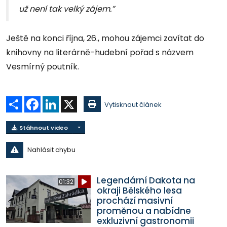
už není tak velký zájem.”
Ještě na konci října, 26., mohou zájemci zavítat do
knihovny na literárně-hudební pořad s názvem
Vesmírný poutník.
Sdílet
Facebook
LinkedIn
X
Vytisknout článek
Stáhnout video
Nahlásit chybu
Legendární Dakota na
01:32
okraji Bělského lesa
prochází masivní
proměnou a nabídne
exkluzivní gastronomii