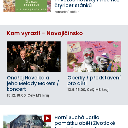
čtyřicet stánků
Komerční sdělení
Kam vyrazit - Novojičínsko
Ondřej Havelka a
Operky / představení
jeho Melody Makers /
pro děti
koncert
13.9.
15:00
, Celý MS kraj
15.12.
18:00
, Celý MS kraj
Horní Suchá uctila
01:37
památku obětí Životické