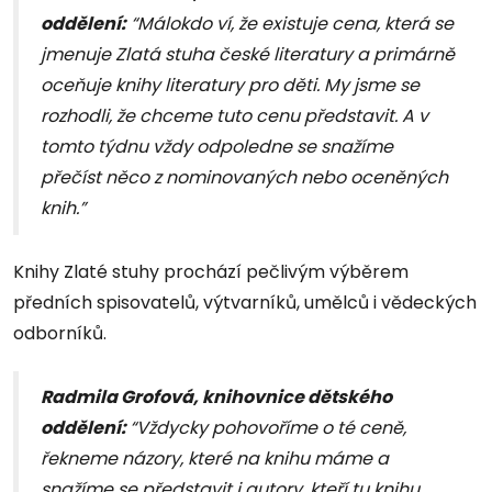
oddělení:
“Málokdo ví, že existuje cena, která se
jmenuje Zlatá stuha české literatury a primárně
oceňuje knihy literatury pro děti. My jsme se
rozhodli, že chceme tuto cenu představit. A v
tomto týdnu vždy odpoledne se snažíme
přečíst něco z nominovaných nebo oceněných
knih.”
Knihy Zlaté stuhy prochází pečlivým výběrem
předních spisovatelů, výtvarníků, umělců i vědeckých
odborníků.
Radmila Grofová, knihovnice dětského
oddělení:
“Vždycky pohovoříme o té ceně,
řekneme názory, které na knihu máme a
snažíme se představit i autory, kteří tu knihu