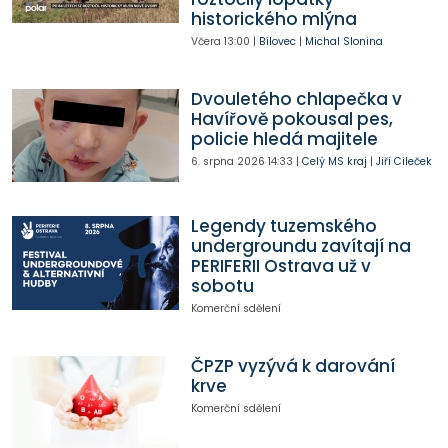
historického mlýna
Včera
13:00
|
Bílovec
|
Michal Slonina
Dvouletého chlapečka v
Havířově pokousal pes,
policie hledá majitele
6. srpna 2026
14:33
|
Celý MS kraj
|
Jiří Cileček
Legendy tuzemského
undergroundu zavítají na
PERIFERII Ostrava už v
sobotu
Komerční sdělení
ČPZP vyzývá k darování
krve
Komerční sdělení