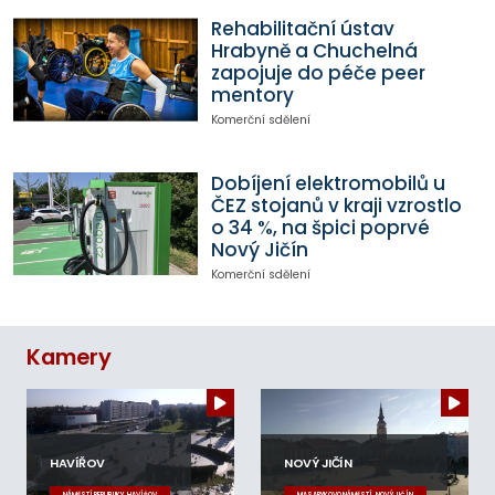
Rehabilitační ústav
Hrabyně a Chuchelná
zapojuje do péče peer
mentory
Komerční sdělení
Dobíjení elektromobilů u
ČEZ stojanů v kraji vzrostlo
o 34 %, na špici poprvé
Nový Jičín
Komerční sdělení
Kamery
HAVÍŘOV
NOVÝ JIČÍN