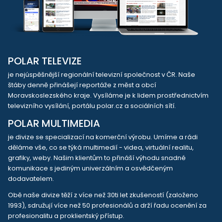
POLAR TELEVIZE
je nejúspěšnější regionální televizní společnost v ČR. Naše
štáby denně přinášejí reportáže z měst a obcí
Moravskoslezského kraje. Vysíláme je k lidem prostřednictvím
televizního vysílání, portálu polar.cz a sociálních sítí.
POLAR MULTIMEDIA
je divize se specializací na komerční výrobu. Umíme a rádi
děláme vše, co se týká multimedií - videa, virtuální realitu,
grafiky, weby. Našim klientům to přináší výhodu snadné
komunikace s jediným univerzálním a osvědčeným
dodavatelem.
Obě naše divize těží z více než 30ti let zkušeností (založeno
1993), sdružují více než 50 profesionálů a drží řadu ocenění za
profesionalitu a proklientský přístup.