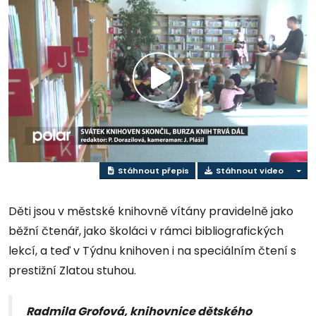
Přehrát
video
Stáhnout přepis
Stáhnout video
Děti jsou v městské knihovně vítány pravidelně jako
běžní čtenář, jako školáci v rámci bibliografických
lekcí, a teď v Týdnu knihoven i na speciálním čtení s
prestižní Zlatou stuhou.
Radmila Grofová, knihovnice dětského