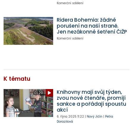
Komerční sdělení
Ridera Bohemia: žádné
porušení na naší straně.
Jen nezákonné šetření ČIŽP
Komerční sdělení
K tématu
Knihovny mají svůj týden,
01:20
zvou nové čtenáře, promíjí
sankce a pořádají spoustu
akcí
6. října 2025
11:22
|
Nový Jičín
|
Petra
Dorazilová