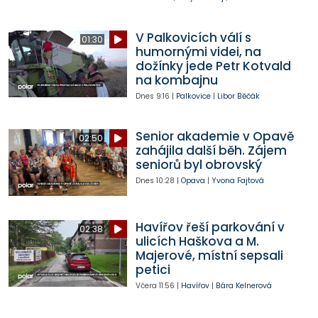
V Palkovicích válí s
01:30
humornými videi, na
dožínky jede Petr Kotvald
na kombajnu
Dnes
9:16
|
Palkovice
|
Libor Běčák
Senior akademie v Opavě
02:50
zahájila další běh. Zájem
seniorů byl obrovský
Dnes
10:28
|
Opava
|
Yvona Fajtová
Havířov řeší parkování v
02:38
ulicích Haškova a M.
Majerové, místní sepsali
petici
Včera
11:56
|
Havířov
|
Bára Kelnerová