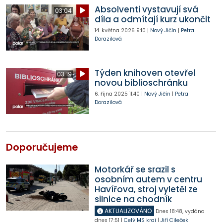
Absolventi vystavují svá
03:04
díla a odmítají kurz ukončit
14. května 2026
9:10
|
Nový Jičín
|
Petra
Dorazilová
Týden knihoven otevřel
03:19
novou biblioschránku
6. října 2025
11:40
|
Nový Jičín
|
Petra
Dorazilová
Doporučujeme
Motorkář se srazil s
osobním autem v centru
Havířova, stroj vyletěl ze
silnice na chodník
AKTUALIZOVÁNO
Dnes
18:48
,
vydáno
dnes
17:51
|
Celý MS kraj
|
Jiří Cileček