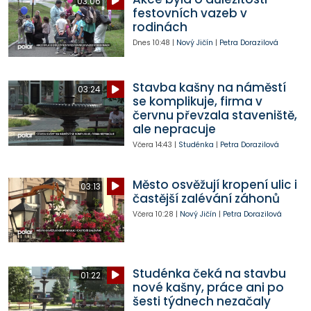
03:06
festovních vazeb v
rodinách
Dnes
10:48
|
Nový Jičín
|
Petra Dorazilová
Stavba kašny na náměstí
03:24
se komplikuje, firma v
červnu převzala staveniště,
ale nepracuje
Včera
14:43
|
Studénka
|
Petra Dorazilová
Město osvěžují kropení ulic i
03:13
častější zalévání záhonů
Včera
10:28
|
Nový Jičín
|
Petra Dorazilová
Studénka čeká na stavbu
01:22
nové kašny, práce ani po
šesti týdnech nezačaly