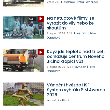
Včera
7:50
|
Studénka
|
Petra Dorazilová
Na netuctové filmy lze
03:11
vyrazit do vily nebo ke
skautům
6. srpna 2026
16:42
|
Nový Jičín
|
Petra
Dorazilová
Když jde teplota nad třicet,
01:20
ochlazuje centrum Nového
Jičína kropicí vůz
6. srpna 2026
11:26
|
Nový Jičín
|
Petra
Dorazilová
Vánoční hvězda HSF
System vyhrála BIM Awards
2026
Komerční sdělení