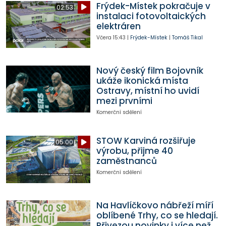
Frýdek-Místek pokračuje v
02:53
instalaci fotovoltaických
elektráren
Včera
15:43
|
Frýdek-Místek
|
Tomáš Tikal
Nový český film Bojovník
ukáže ikonická místa
Ostravy, místní ho uvidí
mezi prvními
Komerční sdělení
STOW Karviná rozšiřuje
05:00
výrobu, přijme 40
zaměstnanců
Komerční sdělení
Na Havlíčkovo nábřeží míří
oblíbené Trhy, co se hledají.
Přivezou novinky i více než