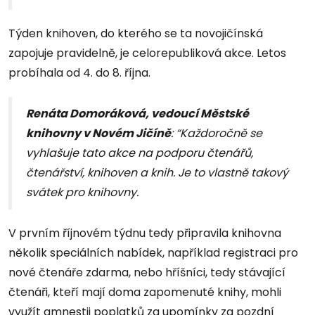
Týden knihoven, do kterého se ta novojičínská
zapojuje pravidelně, je celorepubliková akce. Letos
probíhala od 4. do 8. října.
Renáta Domoráková, vedoucí Městské
knihovny v Novém Jičíně
: “Každoročně se
vyhlašuje tato akce na podporu čtenářů,
čtenářství, knihoven a knih. Je to vlastně takový
svátek pro knihovny.
V prvním říjnovém týdnu tedy připravila knihovna
několik speciálních nabídek, například registraci pro
nové čtenáře zdarma, nebo hříšníci, tedy stávající
čtenáři, kteří mají doma zapomenuté knihy, mohli
využít amnestii poplatků za upomínky za pozdní