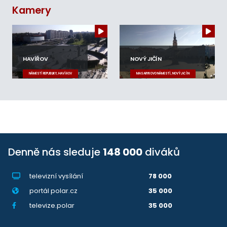
Kamery
HAVÍŘOV
NOVÝ JIČÍN
NÁMĚSTÍ REPUBLIKY, HAVÍŘOV
MASARYKOVO NÁMĚSTÍ, NOVÝ JIČÍN
Denně nás sleduje
148 000
diváků
televizní vysílání
78 000
portál polar.cz
35 000
televize.polar
35 000