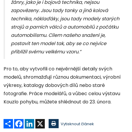
žánry, jako je i bojová technika, nejsou
zapovězeny. Jsou tady tanky a jiná kolová
technika, náklaďáky, jsou tady modely starých
strojů a parních válců a automobilů z počátku
automobilismu. Cílem našeho snažení je,
postavit ten model tak, aby se co nejvíce
přiblížil svému velkému vzoru.”
Pro to, aby vytvořili co nejvěrnější detaily svých
modelů, shromažďují různou dokumentaci, výrobní
výkresy, katalogy dobových dílů nebo staré
fotografie. Práce modelářů, a vůbec celou výstavu
Kouzlo pohybu, můžete shlédnout do 23. února.
Sdílet
Facebook
LinkedIn
X
Vytisknout článek