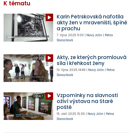
K tématu
Karin Petrskovská nafotila
01:21
akty žen v mraveništi, špíně
a prachu
7. října 2025
11:00
|
Nový Jičín
|
Petra
Dorazilová
Akty, ze kterých promlouvá
03:20
síla i křehkost ženy
10. října 2025
14:49
|
Nový Jičín
|
Petra
Dorazilová
Vzpomínky na slavnosti
02:47
oživí výstava na Staré
poště
15. září 2025
15:05
|
Nový Jičín
|
Petra
Dorazilová