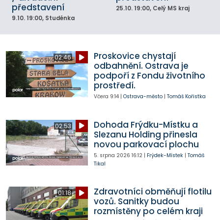
představení
25.10.
19:00
, Celý MS kraj
9.10.
19:00
, Studénka
Proskovice chystají
02:46
odbahnění. Ostrava je
podpoří z Fondu životního
prostředí.
Včera
9:14
|
Ostrava-město
|
Tomáš Kořistka
Dohoda Frýdku-Místku a
02:53
Slezanu Holding přinesla
novou parkovací plochu
5. srpna 2026
16:12
|
Frýdek-Místek
|
Tomáš
Tikal
Zdravotníci obměňují flotilu
01:18
vozů. Sanitky budou
rozmístěny po celém kraji