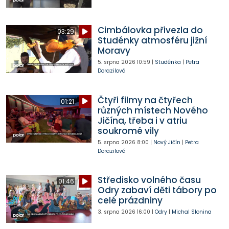
Cimbálovka přivezla do
03:29
Studénky atmosféru jižní
Moravy
5. srpna 2026
10:59
|
Studénka
|
Petra
Dorazilová
Čtyři filmy na čtyřech
01:21
různých místech Nového
Jičína, třeba i v atriu
soukromé vily
5. srpna 2026
8:00
|
Nový Jičín
|
Petra
Dorazilová
Středisko volného času
01:46
Odry zabaví děti tábory po
celé prázdniny
3. srpna 2026
16:00
|
Odry
|
Michal Slonina