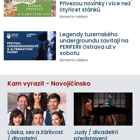
Přivezou novinky i více než
čtyřicet stánků
Komerční sdělení
Legendy tuzemského
undergroundu zavítají na
PERIFERII Ostrava už v
sobotu
Komerční sdělení
Kam vyrazit - Novojičínsko
Láska, sex a žárlivost
Judy / divadelní
/ divadelní
představení