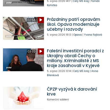
5. srpna 2026
14:17
|
Celý MS kraj
|
Tomáš
Kořistka
Prázdniny patří opravám
02:56
škol. Opava modernizuje
učebny i rozvody
5. srpna 2026
18:13
|
Opava
|
Yvona Fajtová
Falešní investiční poradci z
03:02
Ukrajiny obrali Čechy o
miliony. Kriminalisté z MS
kraje zasahovali v Kyjevě
5. srpna 2026
10:14
|
Celý MS kraj
|
Anna
Břenková
ČPZP vyzývá k darování
krve
Komerční sdělení