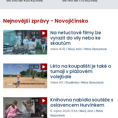
od 300 do 420 Kč/hod.
od 140 do 170 Kč/hod.
Nejnovější zprávy - Novojičínsko
Na netuctové filmy lze
03:11
vyrazit do vily nebo ke
skautům
Včera
16:42
|
Nový Jičín
|
Petra Dorazilová
Léto na koupališti je také o
02:29
turnaji v plážovém
volejbale
Včera
8:11
|
Studénka
|
Petra Dorazilová
Knihovna nabídla soutěže s
03:13
oslavencem Hurvínkem
5. srpna 2026
13:54
|
Nový Jičín
|
Petra
Dorazilová