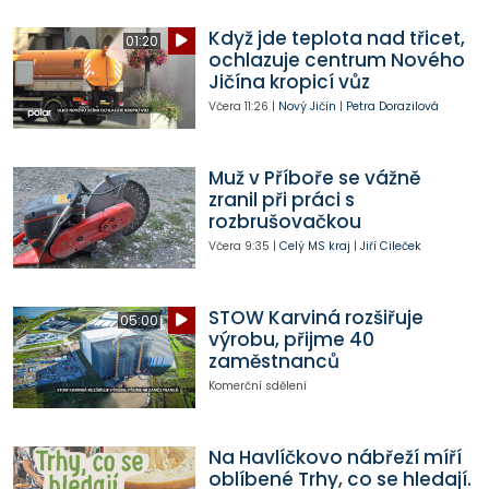
Když jde teplota nad třicet,
01:20
ochlazuje centrum Nového
Jičína kropicí vůz
Včera
11:26
|
Nový Jičín
|
Petra Dorazilová
Muž v Příboře se vážně
zranil při práci s
rozbrušovačkou
Včera
9:35
|
Celý MS kraj
|
Jiří Cileček
STOW Karviná rozšiřuje
05:00
výrobu, přijme 40
zaměstnanců
Komerční sdělení
Na Havlíčkovo nábřeží míří
oblíbené Trhy, co se hledají.