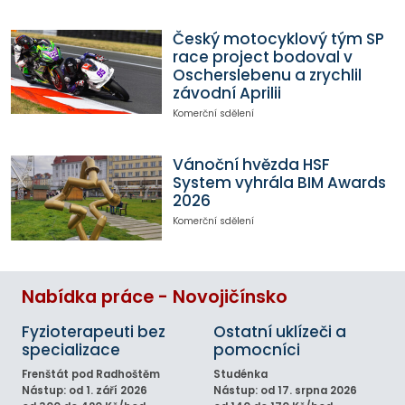
Český motocyklový tým SP
race project bodoval v
Oscherslebenu a zrychlil
závodní Aprilii
Komerční sdělení
Vánoční hvězda HSF
System vyhrála BIM Awards
2026
Komerční sdělení
Nabídka práce - Novojičínsko
Fyzioterapeuti bez
Ostatní uklízeči a
specializace
pomocníci
Frenštát pod Radhoštěm
Studénka
Nástup: od 1. září 2026
Nástup: od 17. srpna 2026