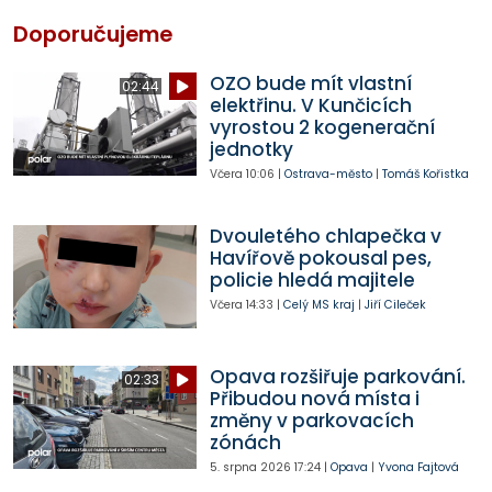
Doporučujeme
OZO bude mít vlastní
02:44
elektřinu. V Kunčicích
vyrostou 2 kogenerační
jednotky
Včera
10:06
|
Ostrava-město
|
Tomáš Kořistka
Dvouletého chlapečka v
Havířově pokousal pes,
policie hledá majitele
Včera
14:33
|
Celý MS kraj
|
Jiří Cileček
Opava rozšiřuje parkování.
02:33
Přibudou nová místa i
změny v parkovacích
zónách
5. srpna 2026
17:24
|
Opava
|
Yvona Fajtová