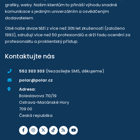
grafiky, weby. Našim klientům to přináší výhodu snadné
komunikace s jediným univerzálním a osvědčeným
dodavatelem.
Obě naše divize těží z více než 30ti let zkušeností (založeno
1993), sdružují více než 50 profesionálů a drží řadu ocenění za
profesionalitu a proklientský přístup.
Kontaktujte nás
552 303 303
(Nezasílejte SMS, děkujeme)
polar@polar.cz
Adresa:
Boleslavova 710/19
Ostrava-Mariánské Hory
709 00
Česká republika