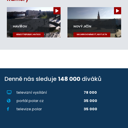
HAVÍŘOV
NOVÝ JIČÍN
NÁMĚSTÍ REPUBLIKY, HAVÍŘOV
MASARYKOVO NÁMĚSTÍ, NOVÝ JIČÍN
Denně nás sleduje
148 000
diváků
televizní vysílání
78 000
portál polar.cz
35 000
televize.polar
35 000