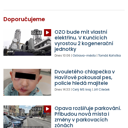
Doporučujeme
OZO bude mít vlastní
02:44
elektřinu. V Kunčicích
vyrostou 2 kogenerační
jednotky
Dnes
10:06
|
Ostrava-město
|
Tomáš Kořistka
Dvouletého chlapečka v
Havířově pokousal pes,
policie hledá majitele
Dnes
14:33
|
Celý MS kraj
|
Jiří Cileček
Opava rozšiřuje parkování.
02:33
Přibudou nová místa i
změny v parkovacích
zónách