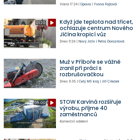
Včera
17:24
|
Opava
|
Yvona Fajtová
Když jde teplota nad třicet,
01:20
ochlazuje centrum Nového
Jičína kropicí vůz
Dnes
11:26
|
Nový Jičín
|
Petra Dorazilová
Muž v Příboře se vážně
zranil při práci s
rozbrušovačkou
Dnes
9:35
|
Celý MS kraj
|
Jiří Cileček
STOW Karviná rozšiřuje
05:00
výrobu, přijme 40
zaměstnanců
Komerční sdělení