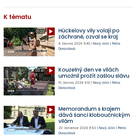
K tématu
Hückelovy vily volají po
01:22
záchraně, ozval se kraj
8. června 2026
9:40
|
Nový Jičín
|
Petra
Dorazilová
Kouzelný den ve vilách
03:41
umožnil prožít zašlou slávu
10. června 2026
9:51
|
Nový Jičín
|
Petra
Dorazilová
Memorandum s krajem
01:22
dává šanci kloboučnickým
vilám
20. července 2026
8:50
|
Nový Jičín
|
Petra
Dorazilová