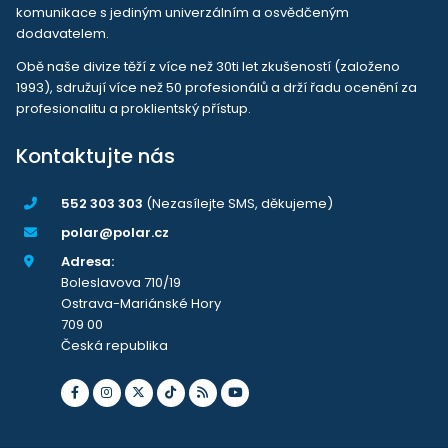
komunikace s jediným univerzálním a osvědčeným
dodavatelem.
Obě naše divize těží z více než 30ti let zkušeností (založeno
1993), sdružují více než 50 profesionálů a drží řadu ocenění za
profesionalitu a proklientský přístup.
Kontaktujte nás
552 303 303
(Nezasílejte SMS, děkujeme)
polar@polar.cz
Adresa:
Boleslavova 710/19
Ostrava-Mariánské Hory
709 00
Česká republika