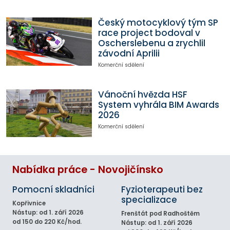
Český motocyklový tým SP
race project bodoval v
Oscherslebenu a zrychlil
závodní Aprilii
Komerční sdělení
Vánoční hvězda HSF
System vyhrála BIM Awards
2026
Komerční sdělení
Nabídka práce - Novojičínsko
Pomocní skladníci
Fyzioterapeuti bez
specializace
Kopřivnice
Nástup: od 1. září 2026
Frenštát pod Radhoštěm
od 150 do 220 Kč/hod.
Nástup: od 1. září 2026