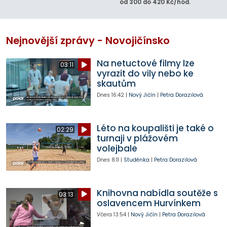
od 300 do 420 Kč/hod.
Nejnovější zprávy - Novojičínsko
Na netuctové filmy lze
03:11
vyrazit do vily nebo ke
skautům
Dnes
16:42
|
Nový Jičín
|
Petra Dorazilová
Léto na koupališti je také o
02:29
turnaji v plážovém
volejbale
Dnes
8:11
|
Studénka
|
Petra Dorazilová
Knihovna nabídla soutěže s
03:13
oslavencem Hurvínkem
Včera
13:54
|
Nový Jičín
|
Petra Dorazilová