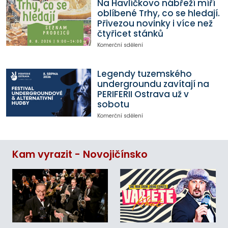
Na Havlíčkovo nábřeží míří
oblíbené Trhy, co se hledají.
Přivezou novinky i více než
čtyřicet stánků
Komerční sdělení
Legendy tuzemského
undergroundu zavítají na
PERIFERII Ostrava už v
sobotu
Komerční sdělení
Kam vyrazit - Novojičínsko