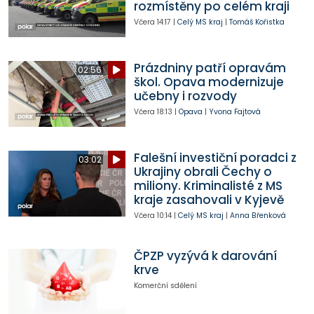
rozmístěny po celém kraji
Včera
14:17
|
Celý MS kraj
|
Tomáš Kořistka
Prázdniny patří opravám
02:56
škol. Opava modernizuje
učebny i rozvody
Včera
18:13
|
Opava
|
Yvona Fajtová
Falešní investiční poradci z
03:02
Ukrajiny obrali Čechy o
miliony. Kriminalisté z MS
kraje zasahovali v Kyjevě
Včera
10:14
|
Celý MS kraj
|
Anna Břenková
ČPZP vyzývá k darování
krve
Komerční sdělení