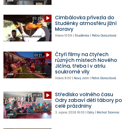
Cimbálovka přivezla do
03:29
Studénky atmosféru jižní
Moravy
Včera
10:59
|
Studénka
|
Petra Dorazilová
Čtyři filmy na čtyřech
01:21
různých místech Nového
Jičína, třeba i v atriu
soukromé vily
Včera
8:00
|
Nový Jičín
|
Petra Dorazilová
Středisko volného času
01:46
Odry zabaví děti tábory po
celé prázdniny
3. srpna 2026
16:00
|
Odry
|
Michal Slonina