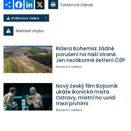
Sdílet
Facebook
LinkedIn
X
Vytisknout článek
Stáhnout video
Nahlásit chybu
Ridera Bohemia: žádné
porušení na naší straně.
Jen nezákonné šetření ČIŽP
Komerční sdělení
Nový český film Bojovník
ukáže ikonická místa
Ostravy, místní ho uvidí
mezi prvními
Komerční sdělení