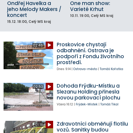
Ondřej Havelka a
One man show:
jeho Melody Makers /
Varieté Krhut
koncert
10.11.
19:00
, Celý MS kraj
15.12.
18:00
, Celý MS kraj
Proskovice chystají
02:46
odbahnění. Ostrava je
podpoří z Fondu životního
prostředí.
Dnes
9:14
|
Ostrava-město
|
Tomáš Kořistka
Dohoda Frýdku-Místku a
02:53
Slezanu Holding přinesla
novou parkovací plochu
Včera
16:12
|
Frýdek-Místek
|
Tomáš Tikal
Zdravotníci obměňují flotilu
01:18
vozů. Sanitky budou