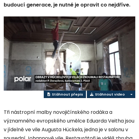
budoucí generace, je nutné je opravit co nejdříve.
Přehrát
video
Stáhnout přepis
Stáhnout video
Tři nástropní malby novojičínského rodáka a
významného evropského umělce Eduarda Veitha jsou
v jídelně ve vile Augusta Hückela, jedna je v salonu v
sousední Johannově vile. Restaurátoři je viděli zhruba