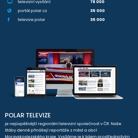
televizní vysílání
78 000
portál polar.cz
35 000
televize.polar
35 000
POLAR TELEVIZE
je nejúspěšnější regionální televizní společnost v ČR. Naše
štáby denně přinášejí reportáže z měst a obcí
Moravskoslezského kraje. Vysíláme je k lidem prostřednictvím