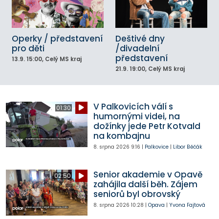
Operky / představení
Deštivé dny
pro děti
/divadelní
představení
13.9.
15:00
, Celý MS kraj
21.9.
19:00
, Celý MS kraj
V Palkovicích válí s
01:30
humornými videi, na
dožínky jede Petr Kotvald
na kombajnu
8. srpna 2026
9:16
|
Palkovice
|
Libor Běčák
Senior akademie v Opavě
02:50
zahájila další běh. Zájem
seniorů byl obrovský
8. srpna 2026
10:28
|
Opava
|
Yvona Fajtová