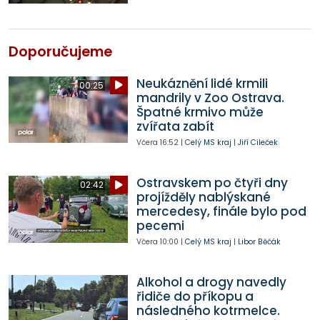
Doporučujeme
Neukáznění lidé krmili
00:25
mandrily v Zoo Ostrava.
Špatné krmivo může
zvířata zabít
Včera
16:52
|
Celý MS kraj
|
Jiří Cileček
Ostravskem po čtyři dny
02:42
projížděly nablýskané
mercedesy, finále bylo pod
pecemi
Včera
10:00
|
Celý MS kraj
|
Libor Běčák
Alkohol a drogy navedly
řidiče do příkopu a
následného kotrmelce.