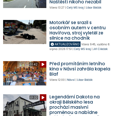
Naštěstí nikoho nezabil
Včera
13:27
|
Celý MS kraj
|
Libor Běčák
Motorkář se srazil s
osobním autem v centru
Havířova, stroj vyletěl ze
silnice na chodník
AKTUALIZOVÁNO
Včera
9:45
,
vydáno 8.
srpna 2026
17:51
|
Celý MS kraj
|
Jiří Cileček
Před promítáním letního
01:42
kina v Návsí zahrála kapela
Blaf
Včera
12:00
|
Návsí
|
Libor Běčák
Legendární Dakota na
01:32
okraji Bělského lesa
prochází masivní
proměnou a nabídne