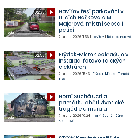
Havířov řeší parkování v
02:38
ulicích Haškova a M.
Majerové, místní sepsali
petici
7. srpna 2026
11:56
|
Havířov
|
Bára Kelnerová
Frýdek-Místek pokračuje v
02:53
instalaci fotovoltaických
elektráren
7. srpna 2026
15:43
|
Frýdek-Místek
|
Tomáš
Tikal
Horní Suchá uctila
01:37
památku obětí Životické
tragédie u muralu
7. srpna 2026
10:24
|
Horní Suchá
|
Bára
Kelnerová