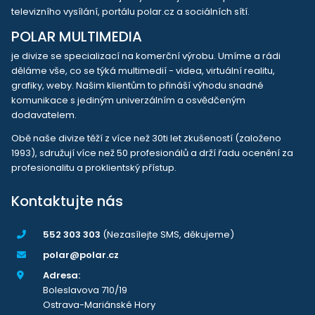
televizního vysílání, portálu polar.cz a sociálních sítí.
POLAR MULTIMEDIA
je divize se specializací na komerční výrobu. Umíme a rádi
děláme vše, co se týká multimedií - videa, virtuální realitu,
grafiky, weby. Našim klientům to přináší výhodu snadné
komunikace s jediným univerzálním a osvědčeným
dodavatelem.
Obě naše divize těží z více než 30ti let zkušeností (založeno
1993), sdružují více než 50 profesionálů a drží řadu ocenění za
profesionalitu a proklientský přístup.
Kontaktujte nás
552 303 303
(Nezasílejte SMS, děkujeme)
polar@polar.cz
Adresa:
Boleslavova 710/19
Ostrava-Mariánské Hory