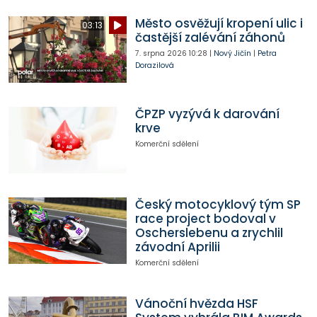
Město osvěžují kropení ulic i
03:13
častější zalévání záhonů
7. srpna 2026
10:28
|
Nový Jičín
|
Petra
Dorazilová
ČPZP vyzývá k darování
krve
Komerční sdělení
Český motocyklový tým SP
race project bodoval v
Oscherslebenu a zrychlil
závodní Aprilii
Komerční sdělení
Vánoční hvězda HSF