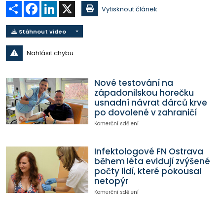
Sdílet
Facebook
LinkedIn
X
Vytisknout článek
Stáhnout video
Nahlásit chybu
Nové testování na
západonilskou horečku
usnadní návrat dárců krve
po dovolené v zahraničí
Komerční sdělení
Infektologové FN Ostrava
během léta evidují zvýšené
počty lidí, které pokousal
netopýr
Komerční sdělení