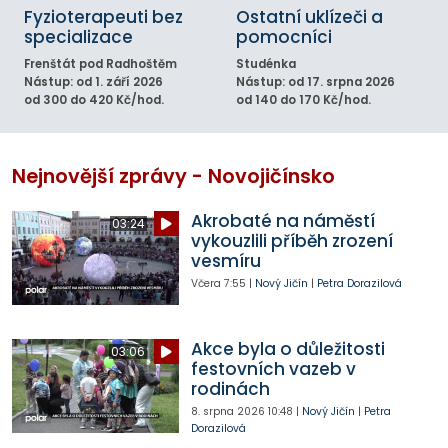
Fyzioterapeuti bez
Ostatní uklízeči a
specializace
pomocníci
Frenštát pod Radhoštěm
Studénka
Nástup: od 1. září 2026
Nástup: od 17. srpna 2026
od 300 do 420 Kč/hod.
od 140 do 170 Kč/hod.
Nejnovější zprávy - Novojičínsko
Akrobaté na náměstí
03:24
vykouzlili příběh zrození
vesmíru
Včera
7:55
|
Nový Jičín
|
Petra Dorazilová
Akce byla o důležitosti
03:06
festovních vazeb v
rodinách
8. srpna 2026
10:48
|
Nový Jičín
|
Petra
Dorazilová