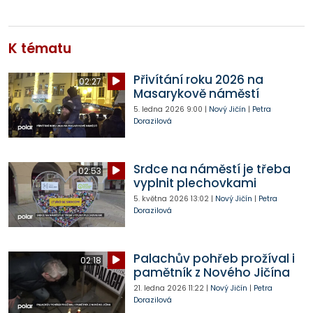
K tématu
Přivítání roku 2026 na
02:27
Masarykově náměstí
5. ledna 2026
9:00
|
Nový Jičín
|
Petra
Dorazilová
Srdce na náměstí je třeba
02:53
vyplnit plechovkami
5. května 2026
13:02
|
Nový Jičín
|
Petra
Dorazilová
Palachův pohřeb prožíval i
02:18
pamětník z Nového Jičína
21. ledna 2026
11:22
|
Nový Jičín
|
Petra
Dorazilová