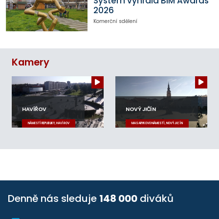
System vyhrála BIM Awards
2026
Komerční sdělení
Kamery
HAVÍŘOV
NOVÝ JIČÍN
NÁMĚSTÍ REPUBLIKY, HAVÍŘOV
MASARYKOVO NÁMĚSTÍ, NOVÝ JIČÍN
Denně nás sleduje
148 000
diváků