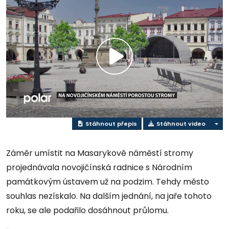
Play
Video
Stáhnout přepis
Stáhnout video
Záměr umístit na Masarykově náměstí stromy
projednávala novojičínská radnice s Národním
památkovým ústavem už na podzim. Tehdy město
souhlas nezískalo. Na dalším jednání, na jaře tohoto
roku, se ale podařilo dosáhnout průlomu.