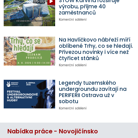
STOW Karviná rozšiřuje
05:00
výrobu, přijme 40
zaměstnanců
Komerční sdělení
Na Havlíčkovo nábřeží míří
oblíbené Trhy, co se hledají.
Přivezou novinky i více než
čtyřicet stánků
Komerční sdělení
Legendy tuzemského
undergroundu zavítají na
PERIFERII Ostrava už v
sobotu
Komerční sdělení
Nabídka práce - Novojičínsko