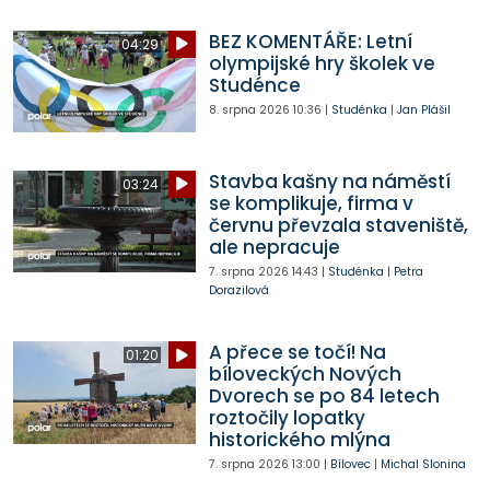
BEZ KOMENTÁŘE: Letní
04:29
olympijské hry školek ve
Studénce
8. srpna 2026
10:36
|
Studénka
|
Jan Plášil
Stavba kašny na náměstí
03:24
se komplikuje, firma v
červnu převzala staveniště,
ale nepracuje
7. srpna 2026
14:43
|
Studénka
|
Petra
Dorazilová
A přece se točí! Na
01:20
bíloveckých Nových
Dvorech se po 84 letech
roztočily lopatky
historického mlýna
7. srpna 2026
13:00
|
Bílovec
|
Michal Slonina