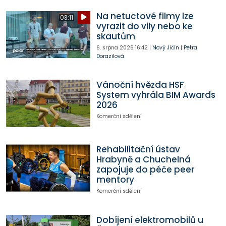
Na netuctové filmy lze
03:11
vyrazit do vily nebo ke
skautům
6. srpna 2026
16:42
|
Nový Jičín
|
Petra
Dorazilová
Vánoční hvězda HSF
System vyhrála BIM Awards
2026
Komerční sdělení
Rehabilitační ústav
Hrabyně a Chuchelná
zapojuje do péče peer
mentory
Komerční sdělení
Dobíjení elektromobilů u