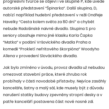
progresivní tvůrce se objeví i ve skupině P, kde uvede
autorské představení “Špinarka”. Další skupina, D,
nabízí například hudební představení v režii Ondřeje
Havelky “Cesta kolem světa za 80 dní” a chybět
nebude Radošinské naivné divadlo. Skupina S pro
seniory obsahuje mimo jiné klasiku Karla Čapka
“Matka” v podání Vršovického divadla Praha a
komedii “Prokletí nefritového škorpióna” Woodyho
Allena v provedení Slováckého divadla.
Jak bylo zmíněno v úvodu, provoz divadla už nebudou
omezovat stavební práce, které zhruba rok
probíhaly v části novodobé přístavby. Nejvíce zasáhly
kanceláře, šatny a malý sál, kde musely být z důvodu
narušení statiky budovy zpevněny stropní desky a v
patře kanceláří postavena část nové nosné zdi.