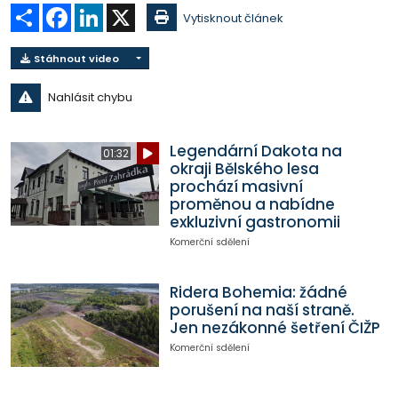
Sdílet
Facebook
LinkedIn
X
Vytisknout článek
Stáhnout video
Nahlásit chybu
Legendární Dakota na
01:32
okraji Bělského lesa
prochází masivní
proměnou a nabídne
exkluzivní gastronomii
Komerční sdělení
Ridera Bohemia: žádné
porušení na naší straně.
Jen nezákonné šetření ČIŽP
Komerční sdělení