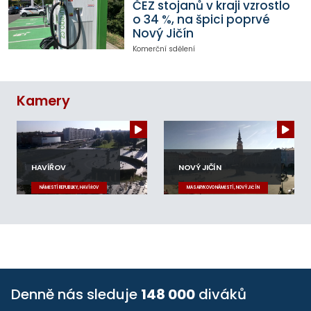
ČEZ stojanů v kraji vzrostlo
o 34 %, na špici poprvé
Nový Jičín
Komerční sdělení
Kamery
HAVÍŘOV
NOVÝ JIČÍN
NÁMĚSTÍ REPUBLIKY, HAVÍŘOV
MASARYKOVO NÁMĚSTÍ, NOVÝ JIČÍN
Denně nás sleduje
148 000
diváků