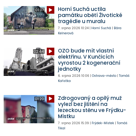
Horní Suchá uctila
01:37
památku obětí Životické
tragédie u muralu
7. srpna 2026
10:24
|
Horní Suchá
|
Bára
Kelnerová
OZO bude mít vlastní
02:44
elektřinu. V Kunčicích
vyrostou 2 kogenerační
jednotky
6. srpna 2026
10:06
|
Ostrava-město
|
Tomáš
Kořistka
Zdrogovaný a opilý muž
01:20
vylezl bez jištění na
lezeckou stěnu ve Frýdku-
Místku
7. srpna 2026
15:39
|
Frýdek-Místek
|
Tomáš
Tikal