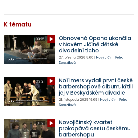
K tématu
Obnovená Opona ukončila
03:15
v Novém Jičíně dětské
divadelní ticho
27. března 2026
8:00
|
Nový Jičín
|
Petra
Dorazilová
NoTimers vydali první české
03:21
barbershopové album, křtili
jej v Beskydském divadle
21. listopadu 2025
16:09
|
Nový Jičín
|
Petra
Dorazilová
Novojičínský kvartet
01:21
prokopává cestu českému
barbershopu