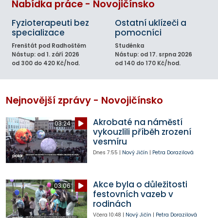
Nabídka práce - Novojičínsko
Fyzioterapeuti bez
Ostatní uklízeči a
specializace
pomocníci
Frenštát pod Radhoštěm
Studénka
Nástup: od 1. září 2026
Nástup: od 17. srpna 2026
od 300 do 420 Kč/hod.
od 140 do 170 Kč/hod.
Nejnovější zprávy - Novojičínsko
Akrobaté na náměstí
03:24
vykouzlili příběh zrození
vesmíru
Dnes
7:55
|
Nový Jičín
|
Petra Dorazilová
Akce byla o důležitosti
03:06
festovních vazeb v
rodinách
Včera
10:48
|
Nový Jičín
|
Petra Dorazilová