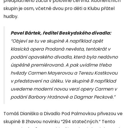
předplatného začal v polovině června. Abonentních
skupin je osm, včetně dvou pro děti a Klubu přátel
hudby.
Pavel Bártek, ředitel Beskydského divadla:
“Objeví se tu ve skupině A například opět
klasická opera Prodaná nevěsta, tentokrát v
podání opavského divadla, která byla nedávno
úspěšně premiérovaná. A pak uvidíme třeba
hvězdy Carmen Mayerovou a Terezu Kostkovou
v představení na útěku. Ve skupině B například
uvedeme moderní novou verzi opery Carmen v
podání Barbory Hrzánové a Dagmar Peckové.”
Tomáš Dianiška a Divadlo Pod Palmovkou přivezou ve
skupině B žhavou novinku “294 statečných.” Tento