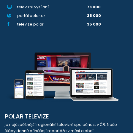
televizní vysílání
78 000
portál polar.cz
35 000
televize.polar
35 000
POLAR TELEVIZE
je nejúspěšnější regionální televizní společnost v ČR. Naše
štáby denně přinášejí reportáže z měst a obcí