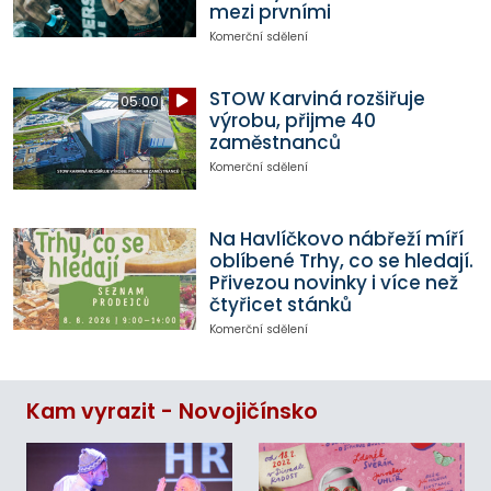
mezi prvními
Komerční sdělení
STOW Karviná rozšiřuje
05:00
výrobu, přijme 40
zaměstnanců
Komerční sdělení
Na Havlíčkovo nábřeží míří
oblíbené Trhy, co se hledají.
Přivezou novinky i více než
čtyřicet stánků
Komerční sdělení
Kam vyrazit - Novojičínsko