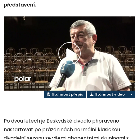
představení.
Přehrát
video
Stáhnout přepis
Stáhnout video
Po dvou letech je Beskydské divadlo připraveno
nastartovat po prázdninách normální klasickou
divadelní sezonu se všemi abonentními skupinami s