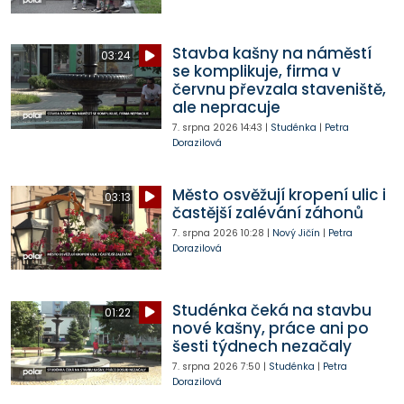
Stavba kašny na náměstí
03:24
se komplikuje, firma v
červnu převzala staveniště,
ale nepracuje
7. srpna 2026
14:43
|
Studénka
|
Petra
Dorazilová
Město osvěžují kropení ulic i
03:13
častější zalévání záhonů
7. srpna 2026
10:28
|
Nový Jičín
|
Petra
Dorazilová
Studénka čeká na stavbu
01:22
nové kašny, práce ani po
šesti týdnech nezačaly
7. srpna 2026
7:50
|
Studénka
|
Petra
Dorazilová