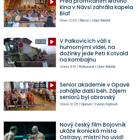
Před promítáním letního
01:42
kina v Návsí zahrála kapela
Blaf
Dnes
12:00
|
Návsí
|
Libor Běčák
V Palkovicích válí s
01:30
humornými videi, na
dožínky jede Petr Kotvald
na kombajnu
Včera
9:16
|
Palkovice
|
Libor Běčák
Senior akademie v Opavě
02:50
zahájila další běh. Zájem
seniorů byl obrovský
Včera
10:28
|
Opava
|
Yvona Fajtová
Nový český film Bojovník
ukáže ikonická místa
Ostravy, místní ho uvidí