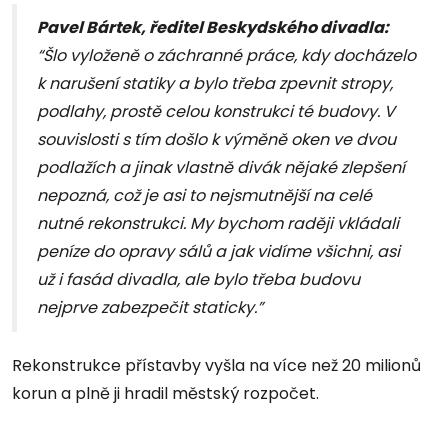
Pavel Bártek, ředitel Beskydského divadla:
“Šlo vyloženě o záchranné práce, kdy docházelo
k narušení statiky a bylo třeba zpevnit stropy,
podlahy, prostě celou konstrukci té budovy. V
souvislosti s tím došlo k výměně oken ve dvou
podlažích a jinak vlastně divák nějaké zlepšení
nepozná, což je asi to nejsmutnější na celé
nutné rekonstrukci. My bychom raději vkládali
peníze do opravy sálů a jak vidíme všichni, asi
už i fasád divadla, ale bylo třeba budovu
nejprve zabezpečit staticky.”
Rekonstrukce přístavby vyšla na více než 20 milionů
korun a plně ji hradil městský rozpočet.