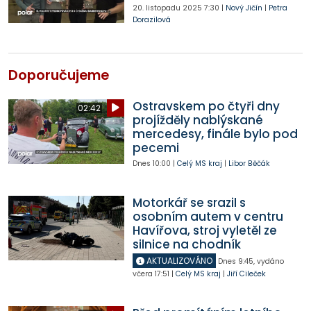
20. listopadu 2025
7:30
|
Nový Jičín
|
Petra
Dorazilová
Doporučujeme
Ostravskem po čtyři dny
02:42
projížděly nablýskané
mercedesy, finále bylo pod
pecemi
Dnes
10:00
|
Celý MS kraj
|
Libor Běčák
Motorkář se srazil s
osobním autem v centru
Havířova, stroj vyletěl ze
silnice na chodník
AKTUALIZOVÁNO
Dnes
9:45
,
vydáno
včera
17:51
|
Celý MS kraj
|
Jiří Cileček