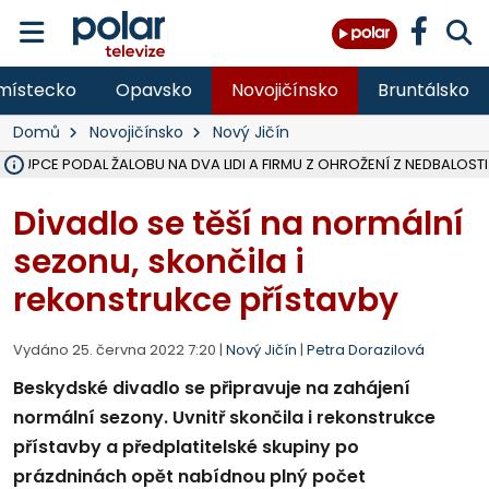
místecko
Opavsko
Novojičínsko
Bruntálsko
Domů
Novojičínsko
Nový Jičín
ÁSTUPCE PODAL ŽALOBU NA DVA LIDI A FIRMU Z OHROŽENÍ Z NEDBALOSTI
NA SLEZSKÉ HARTĚ PŘIBYLO SINIC, VODA MÁ HORŠÍ KVALITU, HYGIENI
NA BÍLOVECKÝCH NOVÝCH DVORECH SE PO 84 LETECH ROZTOČILY L
KARVINSKÉ MOŘE ZÍSKÁ NOVÉ GASTRO ZÁZEMÍ S VYHLÍDKOVOU TER
REKONSTRUKCE MATEŘSKÉ ŠKOLY V CHLEBIČOVĚ MÍŘÍ DO FINÁLE, VÍ
CYKLISTU (74) SRAZIL V BRUNTÁLU KAMION, JE V OHROŽENÍ ŽIVOTA,
POLICIE HLEDÁ PŘÍPADNÉ SVĚDKY, KTEŘÍ POMŮŽOU OBJASNIT PRŮ
MS KRAJ DOKONČIL OPRAVU SILNICE MEZI VRBNEM A HEŘMANOVICEM
SMVAK NABÍZÍ V DOBĚ SUCHA VODU OBCÍM A FIRMÁM, CISTERNY JE
F-M POKRAČUJE V INSTALACI FOTOVOLTAICKÝCH ELEKTRÁREN, REP
SENIOR AKADEMIE V OPAVĚ ZAHÁJILA DALŠÍ BĚH, REPORTÁŽ NA POL
PLANETÁRIUM V OSTRAVĚ CHYSTÁ POZOROVÁNÍ ČÁSTEČNÉHO ZATMĚ
OPRAVA ULIC V HAVÍŘOVĚ UKONČÍ NELEGÁLNÍ PARKOVÁNÍ VE VNI
V HAVÍŘOVĚ SE TĚŽCE ZRANIL MOTORKÁŘ PO SRÁŽCE S AUTEM, INF
TRAGICKÁ SRÁŽKA VLAKU S KAMIONEM V DOLNÍ LUTYNI Z LEDNA 
Divadlo se těší na normální
sezonu, skončila i
rekonstrukce přístavby
Vydáno 25. června 2022 7:20 |
Nový Jičín
|
Petra Dorazilová
Beskydské divadlo se připravuje na zahájení
normální sezony. Uvnitř skončila i rekonstrukce
přístavby a předplatitelské skupiny po
prázdninách opět nabídnou plný počet