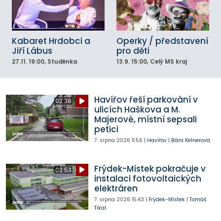
Kabaret Hrdobci a
Operky / představení
Jiří Lábus
pro děti
27.11.
19:00
, Studénka
13.9.
15:00
, Celý MS kraj
Havířov řeší parkování v
02:38
ulicích Haškova a M.
Majerové, místní sepsali
petici
7. srpna 2026
11:56
|
Havířov
|
Bára Kelnerová
Frýdek-Místek pokračuje v
02:53
instalaci fotovoltaických
elektráren
7. srpna 2026
15:43
|
Frýdek-Místek
|
Tomáš
Tikal