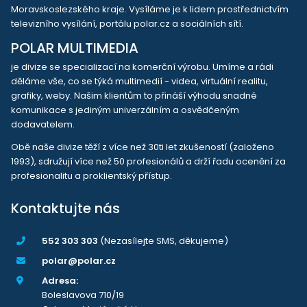
Moravskoslezského kraje. Vysíláme je k lidem prostřednictvím
televizního vysílání, portálu polar.cz a sociálních sítí.
POLAR MULTIMEDIA
je divize se specializací na komerční výrobu. Umíme a rádi
děláme vše, co se týká multimedií - videa, virtuální realitu,
grafiky, weby. Našim klientům to přináší výhodu snadné
komunikace s jediným univerzálním a osvědčeným
dodavatelem.
Obě naše divize těží z více než 30ti let zkušeností (založeno
1993), sdružují více než 50 profesionálů a drží řadu ocenění za
profesionalitu a proklientský přístup.
Kontaktujte nás
552 303 303
(Nezasílejte SMS, děkujeme)
polar@polar.cz
Adresa:
Boleslavova 710/19