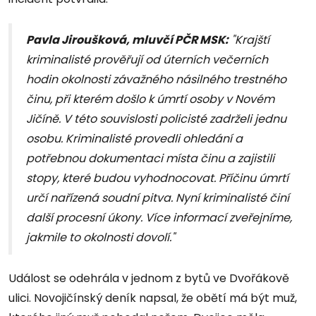
Pavla Jiroušková, mluvčí PČR MSK:
"Krajští
kriminalisté prověřují od úterních večerních
hodin okolnosti závažného násilného trestného
činu, při kterém došlo k úmrtí osoby v Novém
Jičíně. V této souvislosti policisté zadrželi jednu
osobu. Kriminalisté provedli ohledání a
potřebnou dokumentaci místa činu a zajistili
stopy, které budou vyhodnocovat. Příčinu úmrtí
určí nařízená soudní pitva. Nyní kriminalisté činí
další procesní úkony. Více informací zveřejníme,
jakmile to okolnosti dovolí."
Událost se odehrála v jednom z bytů ve Dvořákově
ulici. Novojičínský deník napsal, že obětí má být muž,