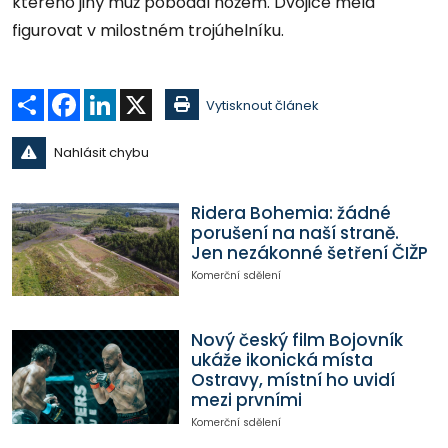
kterého jiný muž pobodal nožem. Dvojice měla
figurovat v milostném trojúhelníku.
Sdílet
Facebook
LinkedIn
X
Vytisknout článek
Nahlásit chybu
Ridera Bohemia: žádné
porušení na naší straně.
Jen nezákonné šetření ČIŽP
Komerční sdělení
Nový český film Bojovník
ukáže ikonická místa
Ostravy, místní ho uvidí
mezi prvními
Komerční sdělení