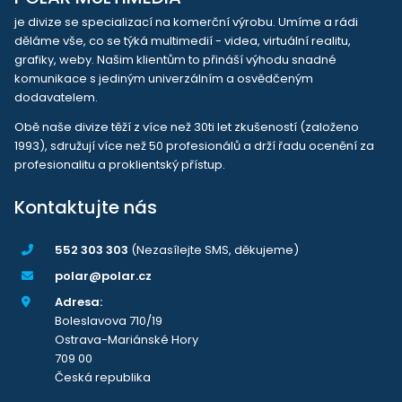
je divize se specializací na komerční výrobu. Umíme a rádi
děláme vše, co se týká multimedií - videa, virtuální realitu,
grafiky, weby. Našim klientům to přináší výhodu snadné
komunikace s jediným univerzálním a osvědčeným
dodavatelem.
Obě naše divize těží z více než 30ti let zkušeností (založeno
1993), sdružují více než 50 profesionálů a drží řadu ocenění za
profesionalitu a proklientský přístup.
Kontaktujte nás
552 303 303
(Nezasílejte SMS, děkujeme)
polar@polar.cz
Adresa:
Boleslavova 710/19
Ostrava-Mariánské Hory
709 00
Česká republika