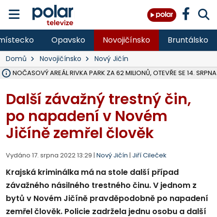
místecko
Opavsko
Novojičínsko
Bruntálsko
Domů
Novojičínsko
Nový Jičín
VOLNOČASOVÝ AREÁL RIVKA PARK ZA 62 MILIONŮ, OTEVŘE SE 14. SRPNA
NA SLEZSKÉ HARTĚ PŘIBYLO SINIC, VODA MÁ HORŠÍ KVALITU, HYGIENI
ÚOHS DAL ZÁTORU POKUTU 100 000 ZA CHYBY V ZAKÁZCE NA OBN
AREÁL LODIČEK V KARVINÉ SE PŘIPRAVUJE NA VELKOU REKONSTRUKC
KARVINÁ ZNÁ BUDOUCÍ PODOBU AREÁLU LODIČKY V PARKU BOŽEN
MORAVSKOSLEZŠTÍ POLICISTÉ ODHALILI MEZINÁRODNÍ GANG PODVO
LÁKALI LIDI NA ZISKY Z KRYPTOMĚN, INFO A VIDEO NA POLAR.CZ
RADNÍ OSTRAVY A POSLANKYNĚ A. HOFFMANNOVÁ ZA PIRÁTY PODA
NA POSTUP MINISTERSTVA ŽIVOTNÍHO PROSTŘEDÍ V KAUZE HALDY 
MUŽ V PŘÍBOŘE SE VÁŽNĚ ZRANIL PŘI PRÁCI S ROZBRUŠOVAČKOU, I
SLEZSKÁ OSTRAVA PŘIPRAVUJE PROJEKTOVOU DOKUMENTACI PRO 
PODEZŘELÝ BALÍČEK ZASTAVIL PROVOZ NA NÁDRAŽÍ VE F-M, ČEKÁ 
CHLAPEČKA (2) V HAVÍŘOVĚ POKOUSAL PES, POLICIE HLEDÁ MAJITEL
MS KRAJ VYBUDUJE ZA 40 MILIONŮ V JABLUNKOVĚ NOVÝ MOST PŘES O
FOTBALISTA LAURI LAINE SE VRACÍ Z BANÍKU OSTRAVA NA PŮL ROK
Další závažný trestný čin,
po napadení v Novém
Jičíně zemřel člověk
Vydáno 17. srpna 2022 13:29 |
Nový Jičín
|
Jiří Cileček
Krajská kriminálka má na stole další případ
závažného násilného trestného činu. V jednom z
bytů v Novém Jičíně pravděpodobně po napadení
zemřel člověk. Policie zadržela jednu osobu a další