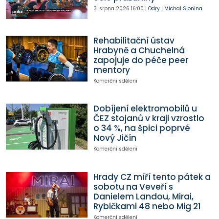
3. srpna 2026
16:00
|
Odry
|
Michal Slonina
Rehabilitační ústav
Hrabyně a Chuchelná
zapojuje do péče peer
mentory
Komerční sdělení
Dobíjení elektromobilů u
ČEZ stojanů v kraji vzrostlo
o 34 %, na špici poprvé
Nový Jičín
Komerční sdělení
Hrady CZ míří tento pátek a
sobotu na Veveří s
Danielem Landou, Mirai,
Rybičkami 48 nebo Mig 21
Komerční sdělení