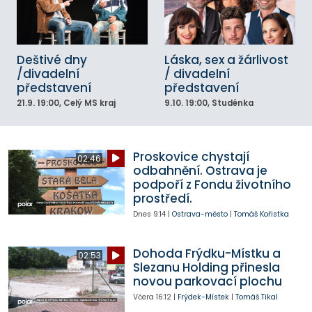
Deštivé dny
Láska, sex a žárlivost
/divadelní
/ divadelní
představení
představení
21.9.
19:00
, Celý MS kraj
9.10.
19:00
, Studénka
Proskovice chystají
02:46
odbahnění. Ostrava je
podpoří z Fondu životního
prostředí.
Dnes
9:14
|
Ostrava-město
|
Tomáš Kořistka
Dohoda Frýdku-Místku a
02:53
Slezanu Holding přinesla
novou parkovací plochu
Včera
16:12
|
Frýdek-Místek
|
Tomáš Tikal