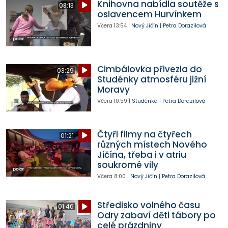
Knihovna nabídla soutěže s
03:13
oslavencem Hurvínkem
Včera
13:54
|
Nový Jičín
|
Petra Dorazilová
Cimbálovka přivezla do
03:29
Studénky atmosféru jižní
Moravy
Včera
10:59
|
Studénka
|
Petra Dorazilová
Čtyři filmy na čtyřech
01:21
různých místech Nového
Jičína, třeba i v atriu
soukromé vily
Včera
8:00
|
Nový Jičín
|
Petra Dorazilová
Středisko volného času
01:46
Odry zabaví děti tábory po
celé prázdniny