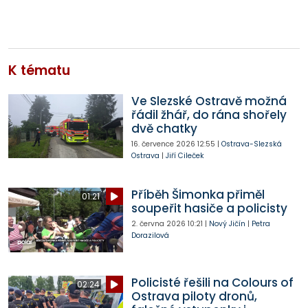
K tématu
Ve Slezské Ostravě možná
řádil žhář, do rána shořely
dvě chatky
16. července 2026
12:55
|
Ostrava-Slezská
Ostrava
|
Jiří Cileček
Příběh Šimonka přiměl
01:21
soupeřit hasiče a policisty
2. června 2026
10:21
|
Nový Jičín
|
Petra
Dorazilová
Policisté řešili na Colours of
02:24
Ostrava piloty dronů,