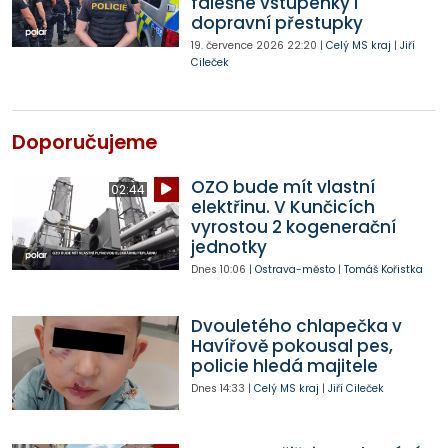
falešné vstupenky i
dopravní přestupky
19. července 2026
22:20
|
Celý MS kraj
|
Jiří
Cileček
Doporučujeme
OZO bude mít vlastní
02:44
elektřinu. V Kunčicích
vyrostou 2 kogenerační
jednotky
Dnes
10:06
|
Ostrava-město
|
Tomáš Kořistka
Dvouletého chlapečka v
Havířově pokousal pes,
policie hledá majitele
Dnes
14:33
|
Celý MS kraj
|
Jiří Cileček