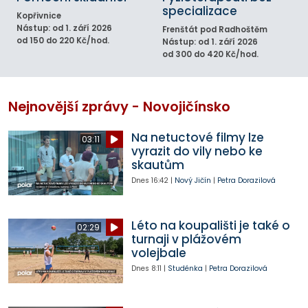
specializace
Kopřivnice
Nástup: od 1. září 2026
Frenštát pod Radhoštěm
od 150 do 220 Kč/hod.
Nástup: od 1. září 2026
od 300 do 420 Kč/hod.
Nejnovější zprávy - Novojičínsko
Na netuctové filmy lze
03:11
vyrazit do vily nebo ke
skautům
Dnes
16:42
|
Nový Jičín
|
Petra Dorazilová
Léto na koupališti je také o
02:29
turnaji v plážovém
volejbale
Dnes
8:11
|
Studénka
|
Petra Dorazilová