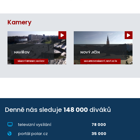
Kamery
HAVÍŘOV
NOVÝ JIČÍN
NÁMĚSTÍ REPUBLIKY, HAVÍŘOV
MASARYKOVO NÁMĚSTÍ, NOVÝ JIČÍN
Denně nás sleduje
148 000
diváků
televizní vysílání
78 000
portál polar.cz
35 000