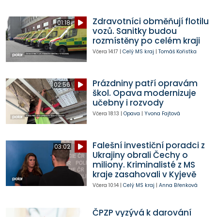
Zdravotníci obměňují flotilu
01:18
vozů. Sanitky budou
rozmístěny po celém kraji
Včera
14:17
|
Celý MS kraj
|
Tomáš Kořistka
Prázdniny patří opravám
02:56
škol. Opava modernizuje
učebny i rozvody
Včera
18:13
|
Opava
|
Yvona Fajtová
Falešní investiční poradci z
03:02
Ukrajiny obrali Čechy o
miliony. Kriminalisté z MS
kraje zasahovali v Kyjevě
Včera
10:14
|
Celý MS kraj
|
Anna Břenková
ČPZP vyzývá k darování