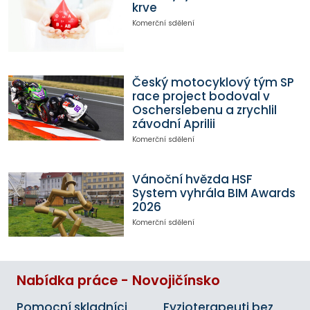
krve
Komerční sdělení
Český motocyklový tým SP
race project bodoval v
Oscherslebenu a zrychlil
závodní Aprilii
Komerční sdělení
Vánoční hvězda HSF
System vyhrála BIM Awards
2026
Komerční sdělení
Nabídka práce - Novojičínsko
Pomocní skladníci
Fyzioterapeuti bez