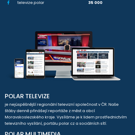
televize.polar
35 000
POLAR TELEVIZE
je nejúspěšnější regionální televizní společnost v ČR. Naše
štáby denně přinášejí reportáže z měst a obcí
Moravskoslezského kraje. Vysíláme je k lidem prostřednictvím
televizního vysílání, portálu polar.cz a sociálních sítí.
POLAR MULTIMEDIA