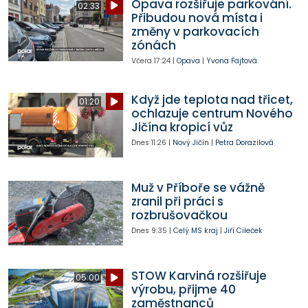
Opava rozšiřuje parkování.
02:33
Přibudou nová místa i
změny v parkovacích
zónách
Včera
17:24
|
Opava
|
Yvona Fajtová
Když jde teplota nad třicet,
01:20
ochlazuje centrum Nového
Jičína kropicí vůz
Dnes
11:26
|
Nový Jičín
|
Petra Dorazilová
Muž v Příboře se vážně
zranil při práci s
rozbrušovačkou
Dnes
9:35
|
Celý MS kraj
|
Jiří Cileček
STOW Karviná rozšiřuje
05:00
výrobu, přijme 40
zaměstnanců