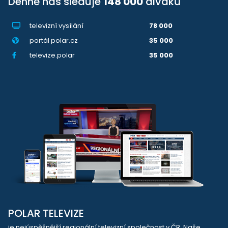
Denně nás sleduje
148 000
diváků
televizní vysílání
78 000
portál polar.cz
35 000
televize.polar
35 000
POLAR TELEVIZE
je nejúspěšnější regionální televizní společnost v ČR. Naše