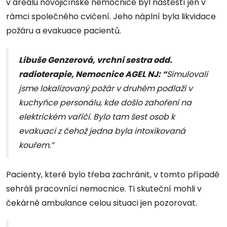
v areálu novojičínské nemocnice byl naštěstí jen v
rámci společného cvičení. Jeho náplní byla likvidace
požáru a evakuace pacientů.
Libuše Genzerová, vrchní sestra odd.
radioterapie, Nemocnice AGEL NJ: “
Simulovali
jsme lokalizovaný požár v druhém podlaží v
kuchyňce personálu, kde došlo zahoření na
elektrickém vařiči. Bylo tam šest osob k
evakuaci z čehož jedna byla intoxikovaná
kouřem.”
Pacienty, které bylo třeba zachránit, v tomto případě
sehráli pracovníci nemocnice. Ti skuteční mohli v
čekárně ambulance celou situaci jen pozorovat.