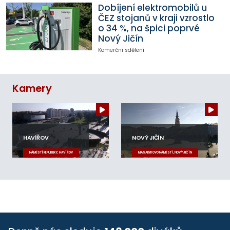
Dobíjení elektromobilů u
ČEZ stojanů v kraji vzrostlo
o 34 %, na špici poprvé
Nový Jičín
Komerční sdělení
Kamery
HAVÍŘOV
NOVÝ JIČÍN
NÁMĚSTÍ REPUBLIKY, HAVÍŘOV
MASARYKOVO NÁMĚSTÍ, NOVÝ JIČÍN