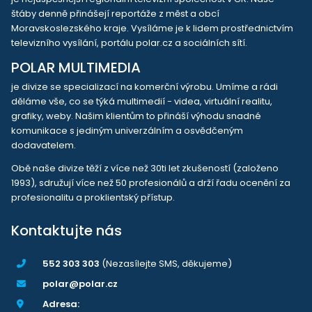
štáby denně přinášejí reportáže z měst a obcí
Moravskoslezského kraje. Vysíláme je k lidem prostřednictvím
televizního vysílání, portálu polar.cz a sociálních sítí.
POLAR MULTIMEDIA
je divize se specializací na komerční výrobu. Umíme a rádi
děláme vše, co se týká multimedií - videa, virtuální realitu,
grafiky, weby. Našim klientům to přináší výhodu snadné
komunikace s jediným univerzálním a osvědčeným
dodavatelem.
Obě naše divize těží z více než 30ti let zkušeností (založeno
1993), sdružují více než 50 profesionálů a drží řadu ocenění za
profesionalitu a proklientský přístup.
Kontaktujte nás
552 303 303
(Nezasílejte SMS, děkujeme)
polar@polar.cz
Adresa: