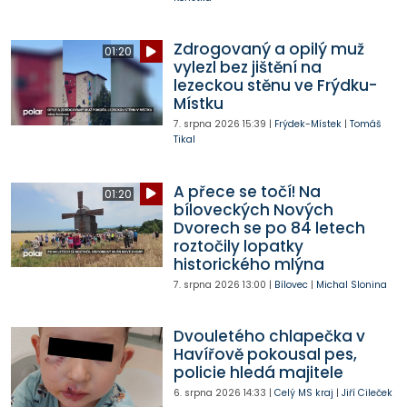
Zdrogovaný a opilý muž
01:20
vylezl bez jištění na
lezeckou stěnu ve Frýdku-
Místku
7. srpna 2026
15:39
|
Frýdek-Místek
|
Tomáš
Tikal
A přece se točí! Na
01:20
bíloveckých Nových
Dvorech se po 84 letech
roztočily lopatky
historického mlýna
7. srpna 2026
13:00
|
Bílovec
|
Michal Slonina
Dvouletého chlapečka v
Havířově pokousal pes,
policie hledá majitele
6. srpna 2026
14:33
|
Celý MS kraj
|
Jiří Cileček