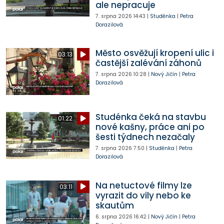
ale nepracuje
7. srpna 2026
14:43
|
Studénka
|
Petra
Dorazilová
Město osvěžují kropení ulic i
03:13
častější zalévání záhonů
7. srpna 2026
10:28
|
Nový Jičín
|
Petra
Dorazilová
Studénka čeká na stavbu
01:22
nové kašny, práce ani po
šesti týdnech nezačaly
7. srpna 2026
7:50
|
Studénka
|
Petra
Dorazilová
Na netuctové filmy lze
03:11
vyrazit do vily nebo ke
skautům
6. srpna 2026
16:42
|
Nový Jičín
|
Petra