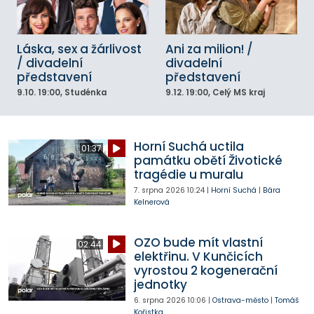
Láska, sex a žárlivost
Ani za milion! /
/ divadelní
divadelní
představení
představení
9.10.
19:00
, Studénka
9.12.
19:00
, Celý MS kraj
Horní Suchá uctila
01:37
památku obětí Životické
tragédie u muralu
7. srpna 2026
10:24
|
Horní Suchá
|
Bára
Kelnerová
OZO bude mít vlastní
02:44
elektřinu. V Kunčicích
vyrostou 2 kogenerační
jednotky
6. srpna 2026
10:06
|
Ostrava-město
|
Tomáš
Kořistka