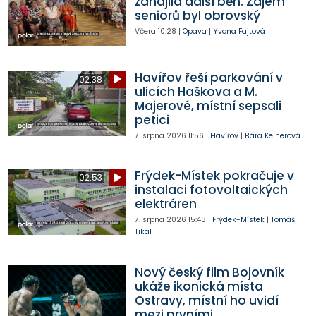
zahájila další běh. Zájem
seniorů byl obrovský
Včera
10:28
|
Opava
|
Yvona Fajtová
Havířov řeší parkování v
02:38
ulicích Haškova a M.
Majerové, místní sepsali
petici
7. srpna 2026
11:56
|
Havířov
|
Bára Kelnerová
Frýdek-Místek pokračuje v
02:53
instalaci fotovoltaických
elektráren
7. srpna 2026
15:43
|
Frýdek-Místek
|
Tomáš
Tikal
Nový český film Bojovník
ukáže ikonická místa
Ostravy, místní ho uvidí
mezi prvními