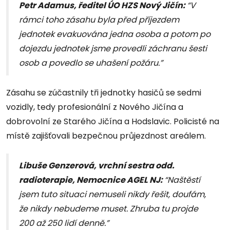
Petr Adamus, ředitel ÚO HZS Nový Jičín:
“V
rámci toho zásahu byla před příjezdem
jednotek evakuována jedna osoba a potom po
dojezdu jednotek jsme provedli záchranu šesti
osob a povedlo se uhašení požáru.”
Zásahu se zúčastnily tři jednotky hasičů se sedmi
vozidly, tedy profesionální z Nového Jičína a
dobrovolní ze Starého Jičína a Hodslavic. Policisté na
místě zajišťovali bezpečnou průjezdnost areálem.
Libuše Genzerová, vrchní sestra odd.
radioterapie, Nemocnice AGEL NJ:
“Naštěstí
jsem tuto situaci nemuseli nikdy řešit, doufám,
že nikdy nebudeme muset. Zhruba tu projde
200 až 250 lidí denně.”