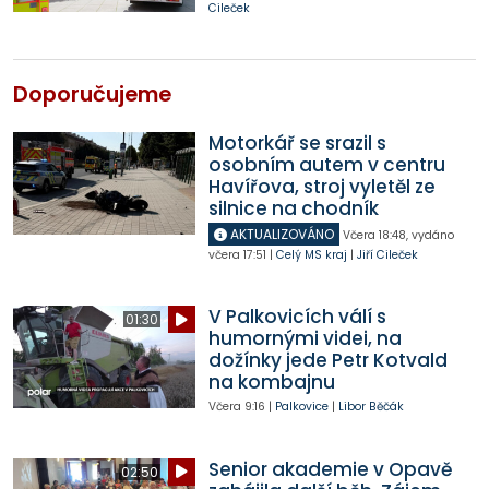
Cileček
Doporučujeme
Motorkář se srazil s
osobním autem v centru
Havířova, stroj vyletěl ze
silnice na chodník
AKTUALIZOVÁNO
Včera
18:48
,
vydáno
včera
17:51
|
Celý MS kraj
|
Jiří Cileček
V Palkovicích válí s
01:30
humornými videi, na
dožínky jede Petr Kotvald
na kombajnu
Včera
9:16
|
Palkovice
|
Libor Běčák
Senior akademie v Opavě
02:50