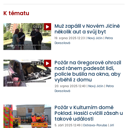
K tématu
Muž zapálil v Novém Jičíně
01:23
několik aut a svůj byt
19. srpna 2025
12:23
|
Nový Jičín
|
Petra
Dorazilová
Požár na Gregorově ohrozil
02:42
nad ránem padesát lidí,
policie bušila na okna, aby
vyběhli z domu
20. srpna 2025
12:40
|
Nový Jičín
|
Petra
Dorazilová
Požár v Kulturním domě
Poklad. Hasiči cvičili zásah u
takové události
5. září 2025
12:49
|
Ostrava-Poruba
|
Jiří