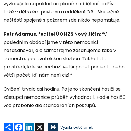
vyzkoušela například na plicním oddělení, a dříve
také v dětském pavilonu a oddělení ORL. Skutečné
neštěstí spojené s požárem zde nikdo nepamatuje.
Petr Adamus, ředitel ÚO HZS Nový Jičín:
“V
posledním období jsme v této nemocnici
nezasahovali, ale samozřejmě zasahujeme také v
domech s pečovatelskou službou. Takže toto
prostředí, kde se nachází větší počet pacientů nebo
větší počet lidí nám není cizí.”
Cvičení trvalo asi hodinu. Po jeho skončení hasiči se
zástupci nemocnice průběh vyhodnotili. Podle hasičů
vše proběhlo dle standardních postupů.
Sdílet
Facebook
LinkedIn
X
Vytisknout článek