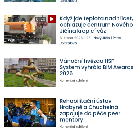
Dorazilová
Když jde teplota nad třicet,
01:20
ochlazuje centrum Nového
Jičína kropicí vůz
6. srpna 2026
11:26
|
Nový Jičín
|
Petra
Dorazilová
Vánoční hvězda HSF
System vyhrála BIM Awards
2026
Komerční sdělení
Rehabilitační ústav
Hrabyně a Chuchelná
zapojuje do péče peer
mentory
Komerční sdělení