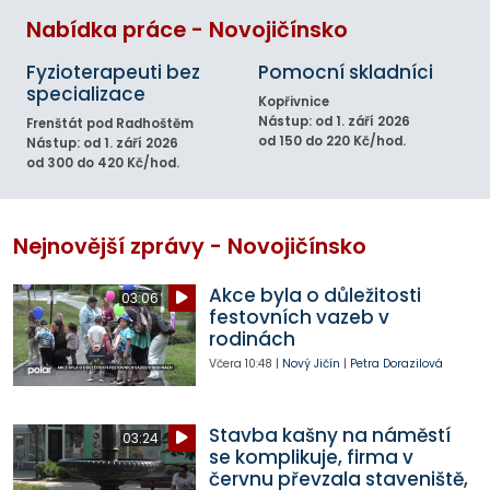
Nabídka práce - Novojičínsko
Fyzioterapeuti bez
Pomocní skladníci
specializace
Kopřivnice
Nástup: od 1. září 2026
Frenštát pod Radhoštěm
od 150 do 220 Kč/hod.
Nástup: od 1. září 2026
od 300 do 420 Kč/hod.
Nejnovější zprávy - Novojičínsko
Akce byla o důležitosti
03:06
festovních vazeb v
rodinách
Včera
10:48
|
Nový Jičín
|
Petra Dorazilová
Stavba kašny na náměstí
03:24
se komplikuje, firma v
červnu převzala staveniště,