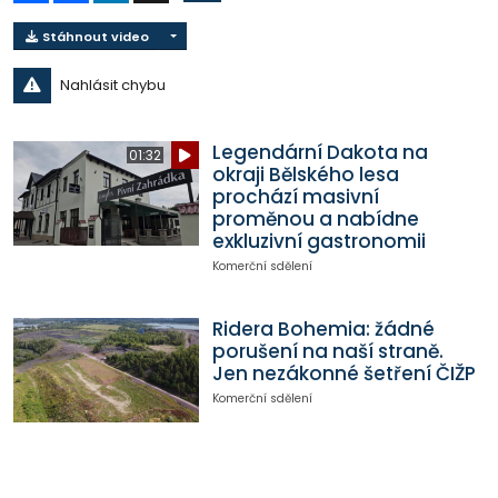
Stáhnout video
Nahlásit chybu
Legendární Dakota na
01:32
okraji Bělského lesa
prochází masivní
proměnou a nabídne
exkluzivní gastronomii
Komerční sdělení
Ridera Bohemia: žádné
porušení na naší straně.
Jen nezákonné šetření ČIŽP
Komerční sdělení