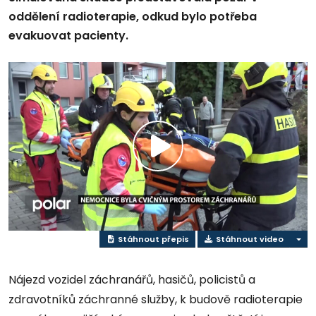
oddělení radioterapie, odkud bylo potřeba
evakuovat pacienty.
Přehrát
video
Stáhnout přepis
Stáhnout video
Nájezd vozidel záchranářů, hasičů, policistů a
zdravotníků záchranné služby, k budově radioterapie