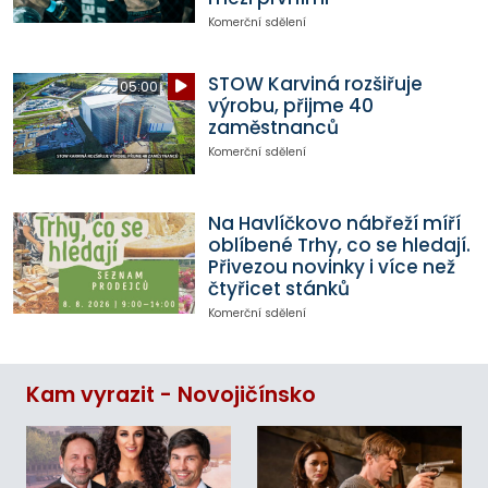
Komerční sdělení
STOW Karviná rozšiřuje
05:00
výrobu, přijme 40
zaměstnanců
Komerční sdělení
Na Havlíčkovo nábřeží míří
oblíbené Trhy, co se hledají.
Přivezou novinky i více než
čtyřicet stánků
Komerční sdělení
Kam vyrazit - Novojičínsko