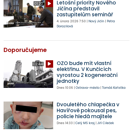
Letošní priority Nového
01:20
Jičína představil
zastupitelům seminář
4. února 2026
7:50
|
Nový Jičín
|
Petra
Dorazilová
Doporučujeme
OZO bude mít vlastní
02:44
elektřinu. V Kunčicích
vyrostou 2 kogenerační
jednotky
Dnes
10:06
|
Ostrava-město
|
Tomáš Kořistka
Dvouletého chlapečka v
Havířově pokousal pes,
policie hledá majitele
Dnes
14:33
|
Celý MS kraj
|
Jiří Cileček