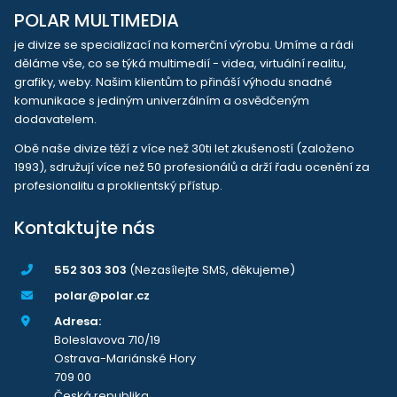
POLAR MULTIMEDIA
je divize se specializací na komerční výrobu. Umíme a rádi
děláme vše, co se týká multimedií - videa, virtuální realitu,
grafiky, weby. Našim klientům to přináší výhodu snadné
komunikace s jediným univerzálním a osvědčeným
dodavatelem.
Obě naše divize těží z více než 30ti let zkušeností (založeno
1993), sdružují více než 50 profesionálů a drží řadu ocenění za
profesionalitu a proklientský přístup.
Kontaktujte nás
552 303 303
(Nezasílejte SMS, děkujeme)
polar@polar.cz
Adresa:
Boleslavova 710/19
Ostrava-Mariánské Hory
709 00
Česká republika