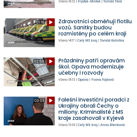
Včera
16:12
|
Frýdek-Místek
|
Tomáš Tikal
Zdravotníci obměňují flotilu
01:18
vozů. Sanitky budou
rozmístěny po celém kraji
Včera
14:17
|
Celý MS kraj
|
Tomáš Kořistka
Prázdniny patří opravám
02:56
škol. Opava modernizuje
učebny i rozvody
Včera
18:13
|
Opava
|
Yvona Fajtová
Falešní investiční poradci z
03:02
Ukrajiny obrali Čechy o
miliony. Kriminalisté z MS
kraje zasahovali v Kyjevě
Včera
10:14
|
Celý MS kraj
|
Anna Břenková