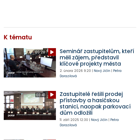
K tématu
Seminář zastupitelům, kteří
03:28
měli zájem, představil
klíčové projekty města
2. února 2026
9:20
|
Nový Jičín
|
Petra
Dorazilová
Zastupitelé řešili prodej
03:41
přístavby a hasičskou
stanici, naopak parkovací
dům odložili
11. září 2025
12:30
|
Nový Jičín
|
Petra
Dorazilová