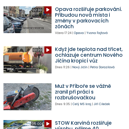
Opava rozšiřuje parkování.
02:33
Přibudou nová místa i
změny v parkovacích
zónách
Včera
17:24
|
Opava
|
Yvona Fajtová
Když jde teplota nad třicet,
01:20
ochlazuje centrum Nového
Jičína kropicí vůz
Dnes
11:26
|
Nový Jičín
|
Petra Dorazilová
Muž v Příboře se vážně
zranil při práci s
rozbrušovačkou
Dnes
9:35
|
Celý MS kraj
|
Jiří Cileček
STOW Karviná rozšiřuje
05:00
výrobu, přijme 40