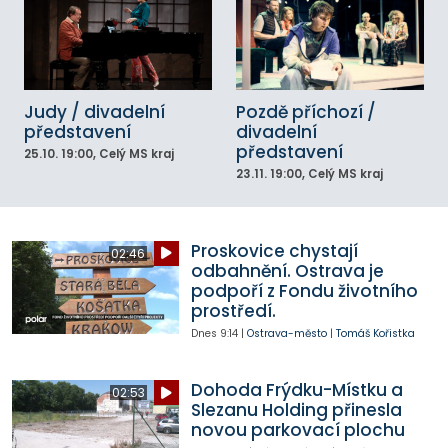
Judy / divadelní
Pozdě příchozí /
představení
divadelní
představení
25.10.
19:00
, Celý MS kraj
23.11.
19:00
, Celý MS kraj
Proskovice chystají
02:46
odbahnění. Ostrava je
podpoří z Fondu životního
prostředí.
Dnes
9:14
|
Ostrava-město
|
Tomáš Kořistka
Dohoda Frýdku-Místku a
02:53
Slezanu Holding přinesla
novou parkovací plochu