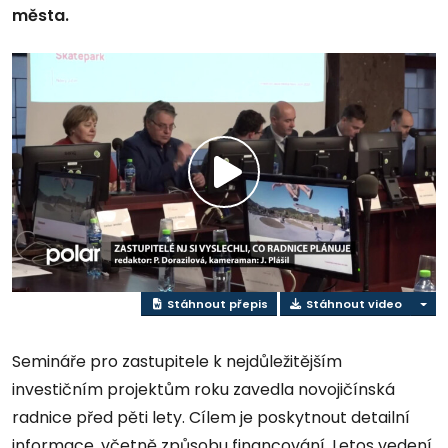
města.
Přehrát
video
Stáhnout přepis
Stáhnout video
Semináře pro zastupitele k nejdůležitějším
investičním projektům roku zavedla novojičínská
radnice před pěti lety. Cílem je poskytnout detailní
informace, včetně způsobu financování. Letos vedení