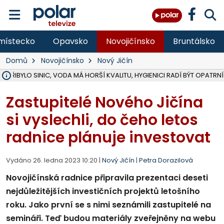
místecko
Opavsko
Novojičínsko
Bruntálsko
Domů
Novojičínsko
Nový Jičín
Ě PŘIBYLO SINIC, VODA MÁ HORŠÍ KVALITU, HYGIENICI RADÍ BÝT OPATRNÍ
ÚOHS DAL ZÁTORU POKUTU 100 000 ZA CHYBY V ZAKÁZCE NA OBN
AREÁL LODIČEK V KARVINÉ SE PŘIPRAVUJE NA VELKOU REKONSTRUKC
KARVINÁ ZNÁ BUDOUCÍ PODOBU AREÁLU LODIČKY V PARKU BOŽEN
MORAVSKOSLEZŠTÍ POLICISTÉ ODHALILI MEZINÁRODNÍ GANG PODVO
LÁKALI LIDI NA ZISKY Z KRYPTOMĚN, INFO A VIDEO NA POLAR.CZ
RADNÍ OSTRAVY A POSLANKYNĚ A. HOFFMANNOVÁ ZA PIRÁTY PODA
NA POSTUP MINISTERSTVA ŽIVOTNÍHO PROSTŘEDÍ V KAUZE HALDY 
MUŽ V PŘÍBOŘE SE VÁŽNĚ ZRANIL PŘI PRÁCI S ROZBRUŠOVAČKOU, I
SLEZSKÁ OSTRAVA PŘIPRAVUJE PROJEKTOVOU DOKUMENTACI PRO 
PODEZŘELÝ BALÍČEK ZASTAVIL PROVOZ NA NÁDRAŽÍ VE F-M, ČEKÁ 
CHLAPEČKA (2) V HAVÍŘOVĚ POKOUSAL PES, POLICIE HLEDÁ MAJITEL
MS KRAJ VYBUDUJE ZA 40 MILIONŮ V JABLUNKOVĚ NOVÝ MOST PŘES O
FOTBALISTA LAURI LAINE SE VRACÍ Z BANÍKU OSTRAVA NA PŮL ROK
F-M DOKONČIL VOLNOČASOVÝ AREÁL RIVKA PARK ZA 62 MILIONŮ,
Zastupitelé Nového Jičína
si vyslechli, do čeho letos
radnice plánuje investovat
Vydáno 26. ledna 2023 10:20 |
Nový Jičín
|
Petra Dorazilová
Novojičínská radnice připravila prezentaci deseti
nejdůležitějších investičních projektů letošního
roku. Jako první se s nimi seznámili zastupitelé na
semináři. Teď budou materiály zveřejněny na webu