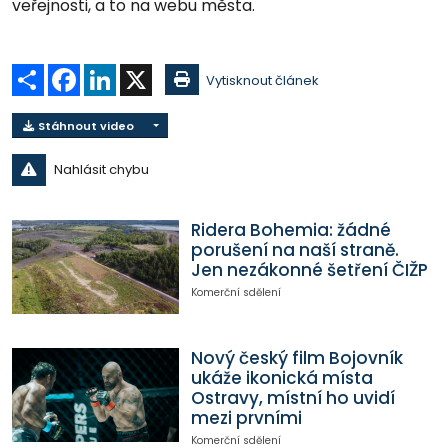
veřejnosti, a to na webu města.
Sdílet
Facebook
LinkedIn
X
Vytisknout článek
Stáhnout video
Nahlásit chybu
Ridera Bohemia: žádné
porušení na naší straně.
Jen nezákonné šetření ČIŽP
Komerční sdělení
Nový český film Bojovník
ukáže ikonická místa
Ostravy, místní ho uvidí
mezi prvními
Komerční sdělení