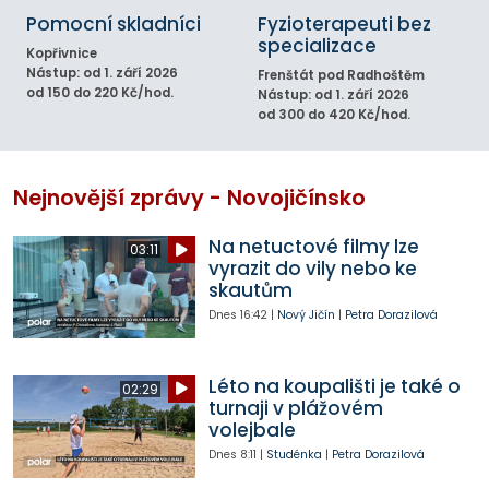
Pomocní skladníci
Fyzioterapeuti bez
specializace
Kopřivnice
Nástup: od 1. září 2026
Frenštát pod Radhoštěm
od 150 do 220 Kč/hod.
Nástup: od 1. září 2026
od 300 do 420 Kč/hod.
Nejnovější zprávy - Novojičínsko
Na netuctové filmy lze
03:11
vyrazit do vily nebo ke
skautům
Dnes
16:42
|
Nový Jičín
|
Petra Dorazilová
Léto na koupališti je také o
02:29
turnaji v plážovém
volejbale
Dnes
8:11
|
Studénka
|
Petra Dorazilová