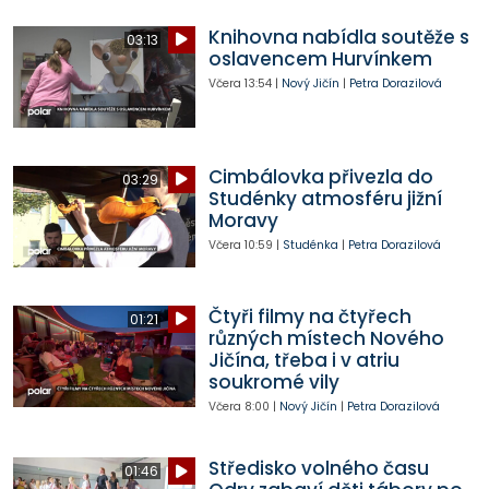
Knihovna nabídla soutěže s
03:13
oslavencem Hurvínkem
Včera
13:54
|
Nový Jičín
|
Petra Dorazilová
Cimbálovka přivezla do
03:29
Studénky atmosféru jižní
Moravy
Včera
10:59
|
Studénka
|
Petra Dorazilová
Čtyři filmy na čtyřech
01:21
různých místech Nového
Jičína, třeba i v atriu
soukromé vily
Včera
8:00
|
Nový Jičín
|
Petra Dorazilová
Středisko volného času
01:46