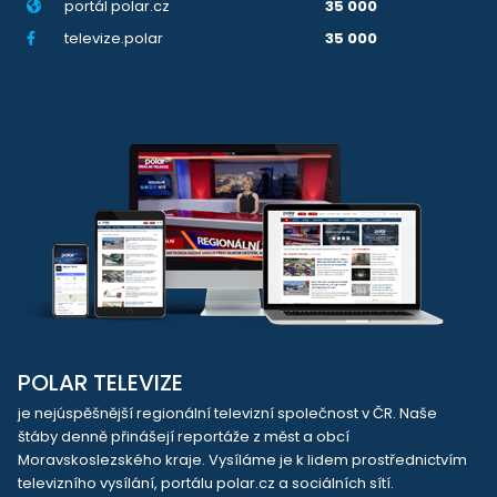
portál polar.cz
35 000
televize.polar
35 000
POLAR TELEVIZE
je nejúspěšnější regionální televizní společnost v ČR. Naše
štáby denně přinášejí reportáže z měst a obcí
Moravskoslezského kraje. Vysíláme je k lidem prostřednictvím
televizního vysílání, portálu polar.cz a sociálních sítí.