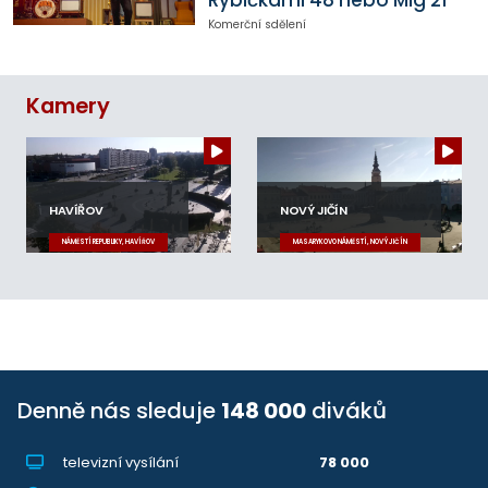
Komerční sdělení
Kamery
HAVÍŘOV
NOVÝ JIČÍN
NÁMĚSTÍ REPUBLIKY, HAVÍŘOV
MASARYKOVO NÁMĚSTÍ, NOVÝ JIČÍN
Denně nás sleduje
148 000
diváků
televizní vysílání
78 000