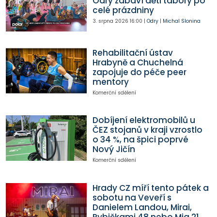
Odry zabaví děti tábory po
celé prázdniny
3. srpna 2026
16:00
|
Odry
|
Michal Slonina
Rehabilitační ústav
Hrabyně a Chuchelná
zapojuje do péče peer
mentory
Komerční sdělení
Dobíjení elektromobilů u
ČEZ stojanů v kraji vzrostlo
o 34 %, na špici poprvé
Nový Jičín
Komerční sdělení
Hrady CZ míří tento pátek a
sobotu na Veveří s
Danielem Landou, Mirai,
Rybičkami 48 nebo Mig 21