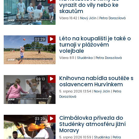
vyrazit do vily nebo ke
skautům
Včera
16:42
|
Nový Jičín
|
Petra Dorazilová
Léto na koupališti je také o
02:29
turnaji v plážovém
volejbale
Včera
8:11
|
Studénka
|
Petra Dorazilová
Knihovna nabídla soutěže s
03:13
oslavencem Hurvínkem
5. srpna 2026
13:54
|
Nový Jičín
|
Petra
Dorazilová
Cimbálovka přivezla do
03:29
Studénky atmosféru jižní
Moravy
5. srpna 2026
10:59
|
Studénka
|
Petra