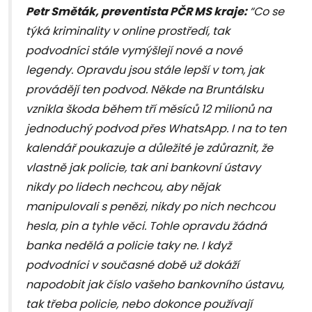
Petr Směták, preventista PČR MS kraje:
“Co se
týká kriminality v online prostředí, tak
podvodníci stále vymýšlejí nové a nové
legendy. Opravdu jsou stále lepší v tom, jak
provádějí ten podvod. Někde na Bruntálsku
vznikla škoda během tří měsíců 12 milionů na
jednoduchý podvod přes WhatsApp. I na to ten
kalendář poukazuje a důležité je zdůraznit, že
vlastně jak policie, tak ani bankovní ústavy
nikdy po lidech nechcou, aby nějak
manipulovali s penězi, nikdy po nich nechcou
hesla, pin a tyhle věci. Tohle opravdu žádná
banka nedělá a policie taky ne. I když
podvodníci v současné době už dokáží
napodobit jak číslo vašeho bankovního ústavu,
tak třeba policie, nebo dokonce používají