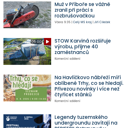
Muž v Příboře se vážně
zranil při práci s
rozbrušovačkou
Včera
9:35
|
Celý MS kraj
|
Jiří Cileček
STOW Karviná rozšiřuje
05:00
výrobu, přijme 40
zaměstnanců
Komerční sdělení
Na Havlíčkovo nábřeží míří
oblíbené Trhy, co se hledají.
Přivezou novinky i více než
čtyřicet stánků
Komerční sdělení
Legendy tuzemského
undergroundu zavítají na