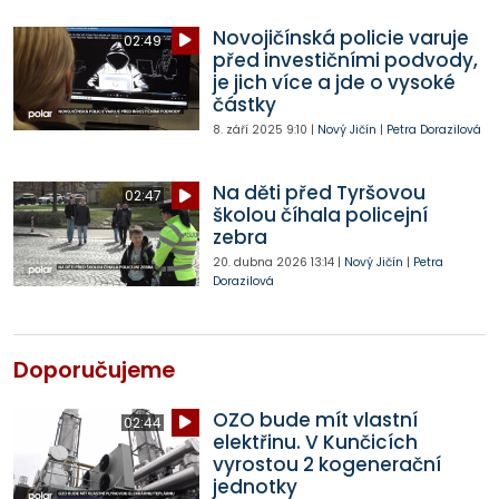
Novojičínská policie varuje
02:49
před investičními podvody,
je jich více a jde o vysoké
částky
8. září 2025
9:10
|
Nový Jičín
|
Petra Dorazilová
Na děti před Tyršovou
02:47
školou číhala policejní
zebra
20. dubna 2026
13:14
|
Nový Jičín
|
Petra
Dorazilová
Doporučujeme
OZO bude mít vlastní
02:44
elektřinu. V Kunčicích
vyrostou 2 kogenerační
jednotky