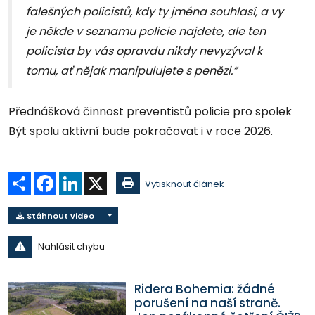
falešných policistů, kdy ty jména souhlasí, a vy
je někde v seznamu policie najdete, ale ten
policista by vás opravdu nikdy nevyzýval k
tomu, ať nějak manipulujete s penězi.”
Přednášková činnost preventistů policie pro spolek
Být spolu aktivní bude pokračovat i v roce 2026.
Sdílet
Facebook
LinkedIn
X
Vytisknout článek
Stáhnout video
Nahlásit chybu
Ridera Bohemia: žádné
porušení na naší straně.