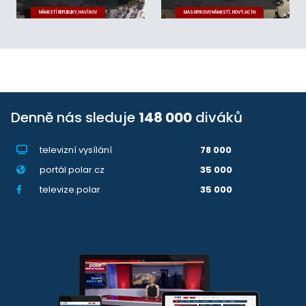
NÁMĚSTÍ REPUBLIKY, HAVÍŘOV
MASARYKOVO NÁMĚSTÍ, NOVÝ JIČÍN
Denně nás sleduje
148 000
diváků
televizní vysílání
78 000
portál polar.cz
35 000
televize.polar
35 000