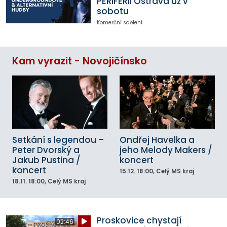
PERIFERII Ostrava už v
sobotu
Komerční sdělení
Kam vyrazit - Novojičínsko
Setkání s legendou –
Ondřej Havelka a
Peter Dvorský a
jeho Melody Makers /
Jakub Pustina /
koncert
koncert
15.12.
18:00
, Celý MS kraj
18.11.
18:00
, Celý MS kraj
Proskovice chystají
02:46