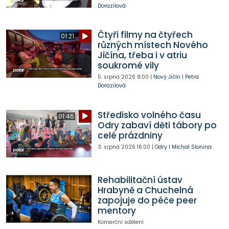
Dorazilová
Čtyři filmy na čtyřech
01:21
různých místech Nového
Jičína, třeba i v atriu
soukromé vily
5. srpna 2026
8:00
|
Nový Jičín
|
Petra
Dorazilová
Středisko volného času
01:46
Odry zabaví děti tábory po
celé prázdniny
3. srpna 2026
16:00
|
Odry
|
Michal Slonina
Rehabilitační ústav
Hrabyně a Chuchelná
zapojuje do péče peer
mentory
Komerční sdělení