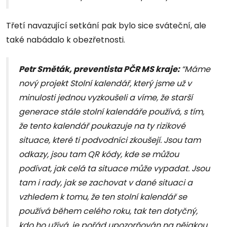
Třetí navazující setkání pak bylo sice sváteční, ale
také nabádalo k obezřetnosti.
Petr Směták, preventista PČR MS kraje:
“Máme
nový projekt Stolní kalendář, který jsme už v
minulosti jednou vyzkoušeli a víme, že starší
generace stále stolní kalendáře používá, s tím,
že tento kalendář poukazuje na ty rizikové
situace, které ti podvodníci zkoušejí. Jsou tam
odkazy, jsou tam QR kódy, kde se můžou
podívat, jak celá ta situace může vypadat. Jsou
tam i rady, jak se zachovat v dané situaci a
vzhledem k tomu, že ten stolní kalendář se
používá během celého roku, tak ten dotyčný,
kdo ho užívá, je pořád upozorňován na nějakou