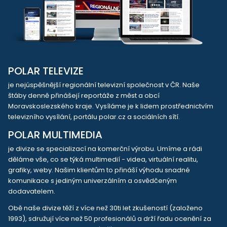
POLAR TELEVIZE
je nejúspěšnější regionální televizní společnost v ČR. Naše
štáby denně přinášejí reportáže z měst a obcí
Moravskoslezského kraje. Vysíláme je k lidem prostřednictvím
televizního vysílání, portálu polar.cz a sociálních sítí.
POLAR MULTIMEDIA
je divize se specializací na komerční výrobu. Umíme a rádi
děláme vše, co se týká multimedií - videa, virtuální realitu,
grafiky, weby. Našim klientům to přináší výhodu snadné
komunikace s jediným univerzálním a osvědčeným
dodavatelem.
Obě naše divize těží z více než 30ti let zkušeností (založeno
1993), sdružují více než 50 profesionálů a drží řadu ocenění za