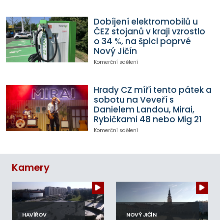
Dobíjení elektromobilů u
ČEZ stojanů v kraji vzrostlo
o 34 %, na špici poprvé
Nový Jičín
Komerční sdělení
Hrady CZ míří tento pátek a
sobotu na Veveří s
Danielem Landou, Mirai,
Rybičkami 48 nebo Mig 21
Komerční sdělení
Kamery
HAVÍŘOV
NOVÝ JIČÍN