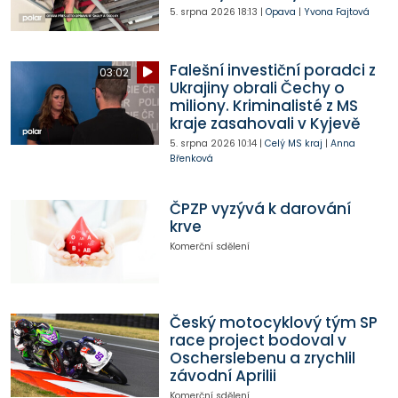
5. srpna 2026
18:13
|
Opava
|
Yvona Fajtová
Falešní investiční poradci z
03:02
Ukrajiny obrali Čechy o
miliony. Kriminalisté z MS
kraje zasahovali v Kyjevě
5. srpna 2026
10:14
|
Celý MS kraj
|
Anna
Břenková
ČPZP vyzývá k darování
krve
Komerční sdělení
Český motocyklový tým SP
race project bodoval v
Oscherslebenu a zrychlil
závodní Aprilii
Komerční sdělení