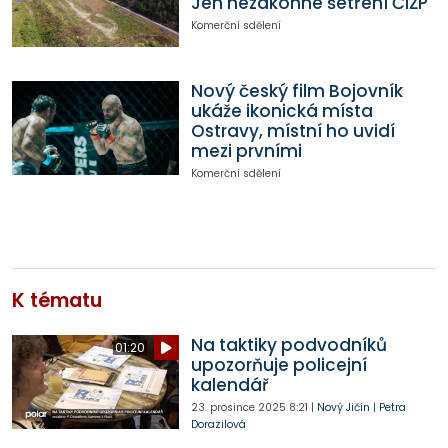
Jen nezákonné šetření ČIŽP
Komerční sdělení
Nový český film Bojovník
ukáže ikonická místa
Ostravy, místní ho uvidí
mezi prvními
Komerční sdělení
K tématu
Na taktiky podvodníků
01:20
upozorňuje policejní
kalendář
23. prosince 2025
8:21
|
Nový Jičín
|
Petra
Dorazilová