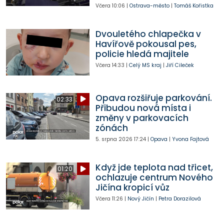
Včera
10:06
|
Ostrava-město
|
Tomáš Kořistka
Dvouletého chlapečka v
Havířově pokousal pes,
policie hledá majitele
Včera
14:33
|
Celý MS kraj
|
Jiří Cileček
Opava rozšiřuje parkování.
02:33
Přibudou nová místa i
změny v parkovacích
zónách
5. srpna 2026
17:24
|
Opava
|
Yvona Fajtová
Když jde teplota nad třicet,
01:20
ochlazuje centrum Nového
Jičína kropicí vůz
Včera
11:26
|
Nový Jičín
|
Petra Dorazilová