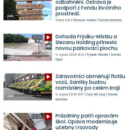
odbahnění. Ostrava je
podpoří z Fondu životního
prostředí.
Včera
9:14
|
Ostrava-město
|
Tomáš Kořistka
Dohoda Frýdku-Místku a
02:53
Slezanu Holding přinesla
novou parkovací plochu
5. srpna 2026
16:12
|
Frýdek-Místek
|
Tomáš
Tikal
Zdravotníci obměňují flotilu
01:18
vozů. Sanitky budou
rozmístěny po celém kraji
5. srpna 2026
14:17
|
Celý MS kraj
|
Tomáš
Kořistka
Prázdniny patří opravám
02:56
škol. Opava modernizuje
učebny i rozvody