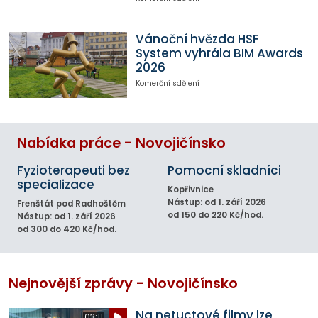
Vánoční hvězda HSF
System vyhrála BIM Awards
2026
Komerční sdělení
Nabídka práce - Novojičínsko
Fyzioterapeuti bez
Pomocní skladníci
specializace
Kopřivnice
Nástup: od 1. září 2026
Frenštát pod Radhoštěm
od 150 do 220 Kč/hod.
Nástup: od 1. září 2026
od 300 do 420 Kč/hod.
Nejnovější zprávy - Novojičínsko
Na netuctové filmy lze
03:11