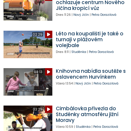
ochlazuje centrum Nového
Jičína kropicí vůz
Dnes
11:26
|
Nový Jičín
|
Petra Dorazilová
Léto na koupališti je také o
02:29
turnaji v plážovém
volejbale
Dnes
8:11
|
Studénka
|
Petra Dorazilová
Knihovna nabídla soutěže s
03:13
oslavencem Hurvínkem
Včera
13:54
|
Nový Jičín
|
Petra Dorazilová
Cimbálovka přivezla do
03:29
Studénky atmosféru jižní
Moravy
Včera
10:59
|
Studénka
|
Petra Dorazilová