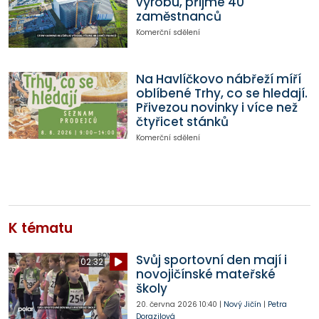
výrobu, přijme 40
zaměstnanců
Komerční sdělení
Na Havlíčkovo nábřeží míří
oblíbené Trhy, co se hledají.
Přivezou novinky i více než
čtyřicet stánků
Komerční sdělení
K tématu
Svůj sportovní den mají i
02:32
novojičínské mateřské
školy
20. června 2026
10:40
|
Nový Jičín
|
Petra
Dorazilová