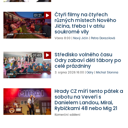
Čtyři filmy na čtyřech
01:21
různých místech Nového
Jičína, třeba i v atriu
soukromé vily
Včera
8:00
|
Nový Jičín
|
Petra Dorazilová
Středisko volného času
01:46
Odry zabaví děti tábory po
celé prázdniny
3. srpna 2026
16:00
|
Odry
|
Michal Slonina
Hrady CZ míří tento pátek a
sobotu na Veveří s
Danielem Landou, Mirai,
Rybičkami 48 nebo Mig 21
Komerční sdělení