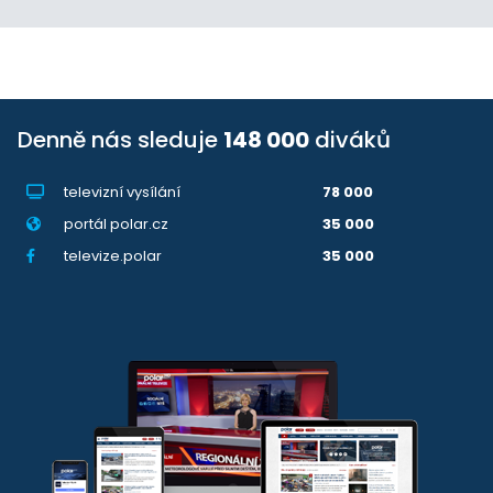
Denně nás sleduje
148 000
diváků
televizní vysílání
78 000
portál polar.cz
35 000
televize.polar
35 000