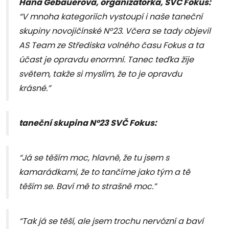
Hana Gebauerová, organizátorka, SVČ Fokus:
“V mnoha kategoriích vystoupí i naše taneční
skupiny novojičínské N°23. Včera se tady objevil
AS Team ze Střediska volného času Fokus a ta
účast je opravdu enormní. Tanec teďka žije
světem, takže si myslím, že to je opravdu
krásné.”
taneční skupina N°23 SVČ Fokus:
“Já se těším moc, hlavně, že tu jsem s
kamarádkami, že to tančíme jako tým a tě
těším se. Baví mě to strašně moc.”
“Tak já se těší, ale jsem trochu nervózní a baví