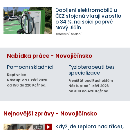
Dobíjení elektromobilů u
ČEZ stojanů v kraji vzrostlo
o 34 %, na špici poprvé
Nový Jičín
Komerční sdělení
Nabídka práce - Novojičínsko
Pomocní skladníci
Fyzioterapeuti bez
specializace
Kopřivnice
Nástup: od 1. září 2026
Frenštát pod Radhoštěm
od 150 do 220 Kč/hod.
Nástup: od 1. září 2026
od 300 do 420 Kč/hod.
Nejnovější zprávy - Novojičínsko
Když jde teplota nad třicet,
01:20