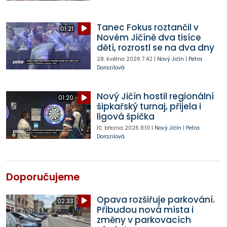
Tanec Fokus roztančil v
01:21
Novém Jičíně dva tisíce
dětí, rozrostl se na dva dny
28. května 2026
7:42
|
Nový Jičín
|
Petra
Dorazilová
Nový Jičín hostil regionální
01:20
šipkařský turnaj, přijela i
ligová špička
10. března 2026
8:10
|
Nový Jičín
|
Petra
Dorazilová
Doporučujeme
Opava rozšiřuje parkování.
02:33
Přibudou nová místa i
změny v parkovacích