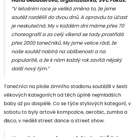
Hana Gebauerová, organizátorka, SVČ Fokus:
“V letošním roce je veliká změna to, že jsme
soutěž rozdělili do dvou dnů. A opravdu ta účast
je neskutečná. My v každém dni máme přes 70
choreografií a za celý víkend se tady prostřídá
přes 2000 tanečníků. My jsme velice rádi, že
naše soutěž nabírá na oblíbenosti a na
popularitě, a že k nám každý rok zavítá nějaký
další nový tým.”
Tanečníci na ploše zimního stadionu soutěžili v šesti
věkových kategoriích od těch úplně nejmladších
baby až po dospělé. Co se týče stylových kategorií, v
sobotu to byly artové kompozice, aerobic, zumba a
disco, v neděli street dance a street show.