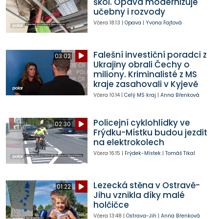
škol. Opava modernizuje
učebny i rozvody
Včera
18:13
|
Opava
|
Yvona Fajtová
Falešní investiční poradci z
03:02
Ukrajiny obrali Čechy o
miliony. Kriminalisté z MS
kraje zasahovali v Kyjevě
Včera
10:14
|
Celý MS kraj
|
Anna Břenková
Policejní cyklohlídky ve
02:30
Frýdku-Místku budou jezdit
na elektrokolech
Včera
16:15
|
Frýdek-Místek
|
Tomáš Tikal
Lezecká stěna v Ostravě-
01:22
Jihu vznikla díky malé
holčičce
Včera
13:48
|
Ostrava-Jih
|
Anna Břenková