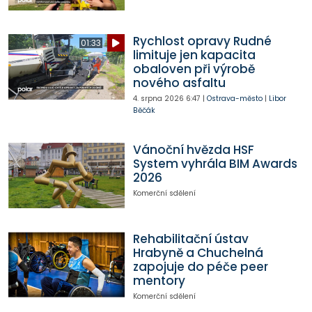
Rychlost opravy Rudné
01:33
limituje jen kapacita
obaloven při výrobě
nového asfaltu
4. srpna 2026
6:47
|
Ostrava-město
|
Libor
Běčák
Vánoční hvězda HSF
System vyhrála BIM Awards
2026
Komerční sdělení
Rehabilitační ústav
Hrabyně a Chuchelná
zapojuje do péče peer
mentory
Komerční sdělení