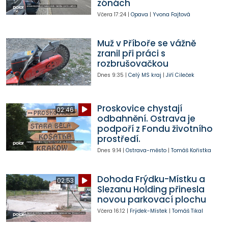
zónách
Včera
17:24
|
Opava
|
Yvona Fajtová
Muž v Příboře se vážně
zranil při práci s
rozbrušovačkou
Dnes
9:35
|
Celý MS kraj
|
Jiří Cileček
Proskovice chystají
02:46
odbahnění. Ostrava je
podpoří z Fondu životního
prostředí.
Dnes
9:14
|
Ostrava-město
|
Tomáš Kořistka
Dohoda Frýdku-Místku a
02:53
Slezanu Holding přinesla
novou parkovací plochu
Včera
16:12
|
Frýdek-Místek
|
Tomáš Tikal