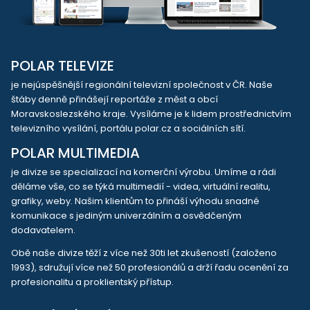
POLAR TELEVIZE
je nejúspěšnější regionální televizní společnost v ČR. Naše
štáby denně přinášejí reportáže z měst a obcí
Moravskoslezského kraje. Vysíláme je k lidem prostřednictvím
televizního vysílání, portálu polar.cz a sociálních sítí.
POLAR MULTIMEDIA
je divize se specializací na komerční výrobu. Umíme a rádi
děláme vše, co se týká multimedií - videa, virtuální realitu,
grafiky, weby. Našim klientům to přináší výhodu snadné
komunikace s jediným univerzálním a osvědčeným
dodavatelem.
Obě naše divize těží z více než 30ti let zkušeností (založeno
1993), sdružují více než 50 profesionálů a drží řadu ocenění za
profesionalitu a proklientský přístup.