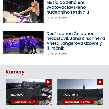
Měsíc do zahájení
Svatováclavského
hudebního festivalu
Komerční sdělení
Déšť Ladnou Čeladnou
nezastavil. Jana Kirschner a
Aneta Langerová uzavřely
11. ročník
Komerční sdělení
Kamery
HAVÍŘOV
NOVÝ JIČÍN
NÁMĚSTÍ REPUBLIKY, HAVÍŘOV
MASARYKOVO NÁMĚSTÍ, NOVÝ JIČÍN