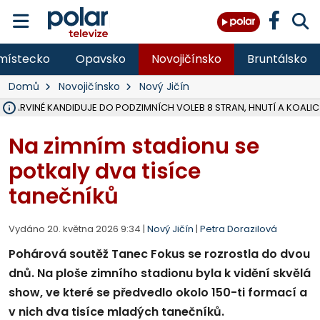
místecko
Opavsko
Novojičínsko
Bruntálsko
Domů
Novojičínsko
Nový Jičín
V KARVINÉ KANDIDUJE DO PODZIMNÍCH VOLEB 8 STRAN, HNUTÍ A KOALIC
ÚOHS DAL ZÁTORU POKUTU 100 000 ZA CHYBY V ZAKÁZCE NA OBN
AREÁL LODIČEK V KARVINÉ SE PŘIPRAVUJE NA VELKOU REKONSTRUKC
KARVINÁ ZNÁ BUDOUCÍ PODOBU AREÁLU LODIČKY V PARKU BOŽEN
MORAVSKOSLEZŠTÍ POLICISTÉ ODHALILI MEZINÁRODNÍ GANG PODVO
LÁKALI LIDI NA ZISKY Z KRYPTOMĚN, INFO A VIDEO NA POLAR.CZ
MINISTESTVO ŽIVOTNÍHO PROSTŘEDÍ PŘEVZALO VYŠETŘOVÁNÍ KAU
A ROZHODLO, ŽE VINÍK ZA ŠKODY PO ZAVEZENÍ TUNAMI ODPADU NE
MUŽ V PŘÍBOŘE SE VÁŽNĚ ZRANIL PŘI PRÁCI S ROZBRUŠOVAČKOU, I
SLEZSKÁ OSTRAVA PŘIPRAVUJE PROJEKTOVOU DOKUMENTACI PRO 
FRÝDEK-MÍSTEK DOKONČIL STAVBU VOLNOČASOVÉHO AREÁLU NA RIVI
HNUTÍ ANO V HAVÍŘOVĚ NEZAŘADÍ HEJTMANA JOSEFA BĚLICU NA V
MS KRAJ VYBUDUJE ZA 40 MILIONŮ V JABLUNKOVĚ NOVÝ MOST PŘES O
FOTBALISTA LAURI LAINE SE VRACÍ Z BANÍKU OSTRAVA NA PŮL ROK
F-M DOKONČIL VOLNOČASOVÝ AREÁL RIVKA PARK ZA 62 MILIONŮ,
Na zimním stadionu se
potkaly dva tisíce
tanečníků
Vydáno 20. května 2026 9:34 |
Nový Jičín
|
Petra Dorazilová
Pohárová soutěž Tanec Fokus se rozrostla do dvou
dnů. Na ploše zimního stadionu byla k vidění skvělá
show, ve které se předvedlo okolo 150-ti formací a
v nich dva tisíce mladých tanečníků.