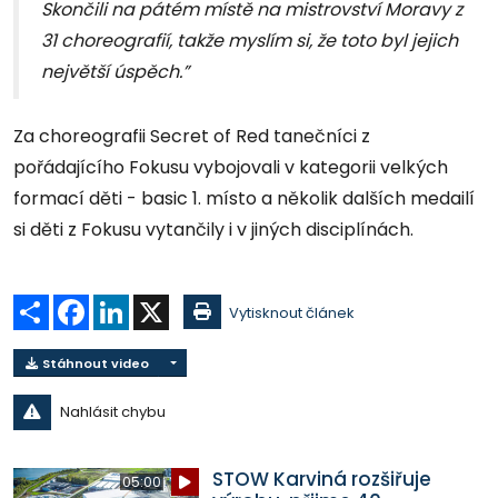
Skončili na pátém místě na mistrovství Moravy z
31 choreografií, takže myslím si, že toto byl jejich
největší úspěch.”
Za choreografii Secret of Red tanečníci z
pořádajícího Fokusu vybojovali v kategorii velkých
formací děti - basic 1. místo a několik dalších medailí
si děti z Fokusu vytančily i v jiných disciplínách.
Sdílet
Facebook
LinkedIn
X
Vytisknout článek
Stáhnout video
Nahlásit chybu
STOW Karviná rozšiřuje
05:00