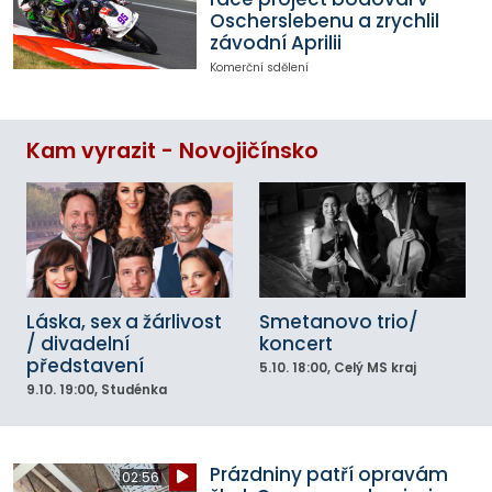
Oscherslebenu a zrychlil
závodní Aprilii
Komerční sdělení
Kam vyrazit - Novojičínsko
Láska, sex a žárlivost
Smetanovo trio/
/ divadelní
koncert
představení
5.10.
18:00
, Celý MS kraj
9.10.
19:00
, Studénka
Prázdniny patří opravám
02:56