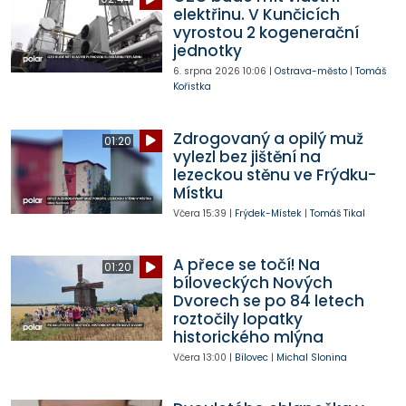
elektřinu. V Kunčicích
vyrostou 2 kogenerační
jednotky
6. srpna 2026
10:06
|
Ostrava-město
|
Tomáš
Kořistka
Zdrogovaný a opilý muž
01:20
vylezl bez jištění na
lezeckou stěnu ve Frýdku-
Místku
Včera
15:39
|
Frýdek-Místek
|
Tomáš Tikal
A přece se točí! Na
01:20
bíloveckých Nových
Dvorech se po 84 letech
roztočily lopatky
historického mlýna
Včera
13:00
|
Bílovec
|
Michal Slonina