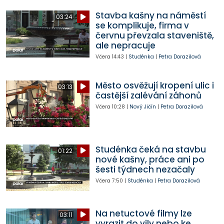
Stavba kašny na náměstí
03:24
se komplikuje, firma v
červnu převzala staveniště,
ale nepracuje
Včera
14:43
|
Studénka
|
Petra Dorazilová
Město osvěžují kropení ulic i
03:13
častější zalévání záhonů
Včera
10:28
|
Nový Jičín
|
Petra Dorazilová
Studénka čeká na stavbu
01:22
nové kašny, práce ani po
šesti týdnech nezačaly
Včera
7:50
|
Studénka
|
Petra Dorazilová
Na netuctové filmy lze
03:11
vyrazit do vily nebo ke