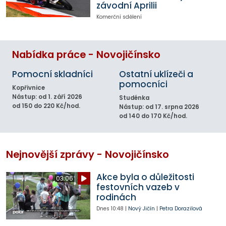
závodní Aprilii
Komerční sdělení
Nabídka práce - Novojičínsko
Pomocní skladníci
Ostatní uklízeči a
pomocníci
Kopřivnice
Nástup: od 1. září 2026
Studénka
od 150 do 220 Kč/hod.
Nástup: od 17. srpna 2026
od 140 do 170 Kč/hod.
Nejnovější zprávy - Novojičínsko
Akce byla o důležitosti
03:06
festovních vazeb v
rodinách
Dnes
10:48
|
Nový Jičín
|
Petra Dorazilová