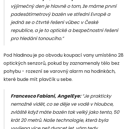
výjimečný den je hlavně o tom, že máme první
padesátimetrový bazén ve střední Evropě a
jedná se o čtvrté řešení vůbec v České
republice, a je to optické a bezpečnostní řešení
pro hledání tonoucího.”
Pod hladinou je po obvodu koupací vany umístěno 28
optických senzorů, pokud by zaznamenaly tělo bez
pohybu - rozezní se varovný alarm na hodinkách,
které bude mít plavčík u sebe.
Francesco Fabiani,
AngelEye:
“Je prakticky
nemožné vidět, co se děje ve vodě v hloubce,
zvláště když máte bazén tak velký jako tento, 50
krát 20 metrů. Naše technologie, která byla
vyvíjena více než dvacet let, vám tedy