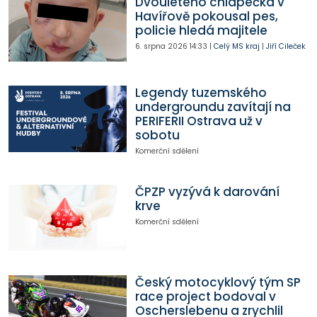
Dvouletého chlapečka v
Havířově pokousal pes,
policie hledá majitele
6. srpna 2026
14:33
|
Celý MS kraj
|
Jiří Cileček
Legendy tuzemského
undergroundu zavítají na
PERIFERII Ostrava už v
sobotu
Komerční sdělení
ČPZP vyzývá k darování
krve
Komerční sdělení
Český motocyklový tým SP
race project bodoval v
Oscherslebenu a zrychlil