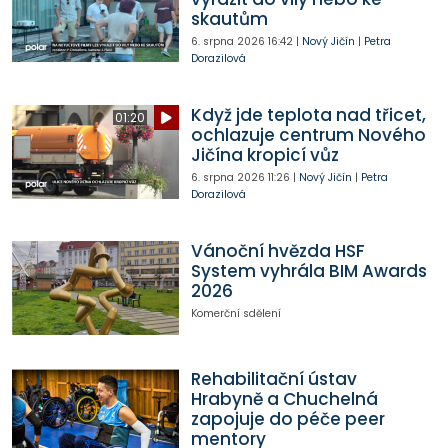
skautům
6. srpna 2026
16:42
|
Nový Jičín
|
Petra
Dorazilová
Když jde teplota nad třicet,
01:20
ochlazuje centrum Nového
Jičína kropicí vůz
6. srpna 2026
11:26
|
Nový Jičín
|
Petra
Dorazilová
Vánoční hvězda HSF
System vyhrála BIM Awards
2026
Komerční sdělení
Rehabilitační ústav
Hrabyně a Chuchelná
zapojuje do péče peer
mentory