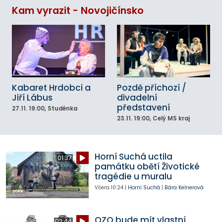
Kam vyrazit - Novojičínsko
Kabaret Hrdobci a
Pozdě příchozí /
Jiří Lábus
divadelní
představení
27.11.
19:00
, Studénka
23.11.
19:00
, Celý MS kraj
Horní Suchá uctila
01:37
památku obětí Životické
tragédie u muralu
Včera
10:24
|
Horní Suchá
|
Bára Kelnerová
OZO bude mít vlastní
02:44