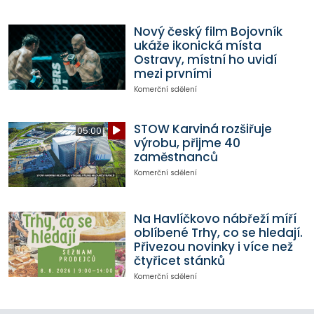
Nový český film Bojovník
ukáže ikonická místa
Ostravy, místní ho uvidí
mezi prvními
Komerční sdělení
STOW Karviná rozšiřuje
05:00
výrobu, přijme 40
zaměstnanců
Komerční sdělení
Na Havlíčkovo nábřeží míří
oblíbené Trhy, co se hledají.
Přivezou novinky i více než
čtyřicet stánků
Komerční sdělení