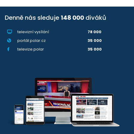
Denně nás sleduje
148 000
diváků
televizní vysílání
78 000
portál polar.cz
35 000
televize.polar
35 000