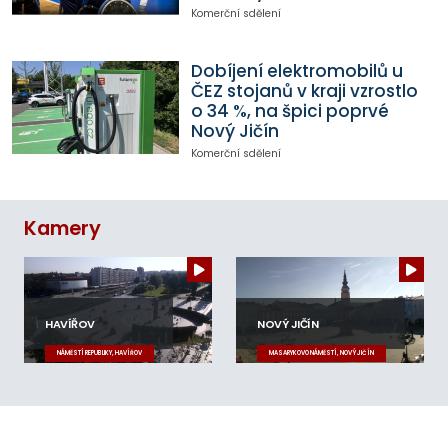
Komerční sdělení
Dobíjení elektromobilů u
ČEZ stojanů v kraji vzrostlo
o 34 %, na špici poprvé
Nový Jičín
Komerční sdělení
Kamery
HAVÍŘOV
NOVÝ JIČÍN
NÁMĚSTÍ REPUBLIKY, HAVÍŘOV
MASARYKOVO NÁMĚSTÍ, NOVÝ JIČÍN