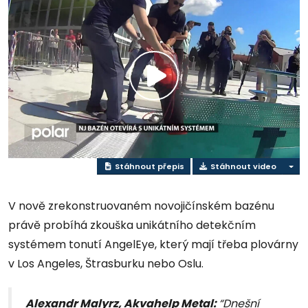
Přehrát
video
Stáhnout přepis
Stáhnout video
V nově zrekonstruovaném novojičínském bazénu
právě probíhá zkouška unikátního detekčním
systémem tonutí AngelEye, který mají třeba plovárny
v Los Angeles, Štrasburku nebo Oslu.
Alexandr Malyrz, Akvahelp Metal:
“Dnešní