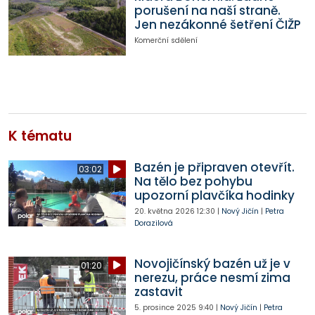
porušení na naší straně.
Jen nezákonné šetření ČIŽP
Komerční sdělení
K tématu
Bazén je připraven otevřít.
03:02
Na tělo bez pohybu
upozorní plavčíka hodinky
20. května 2026
12:30
|
Nový Jičín
|
Petra
Dorazilová
Novojičínský bazén už je v
01:20
nerezu, práce nesmí zima
zastavit
5. prosince 2025
9:40
|
Nový Jičín
|
Petra