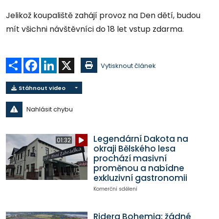
Jelikož koupaliště zahájí provoz na Den dětí, budou
mít všichni návštěvníci do 18 let vstup zdarma.
Sdílet
Facebook
LinkedIn
X
Vytisknout článek
Stáhnout video
Nahlásit chybu
Legendární Dakota na
01:32
okraji Bělského lesa
prochází masivní
proměnou a nabídne
exkluzivní gastronomii
Komerční sdělení
Ridera Bohemia: žádné