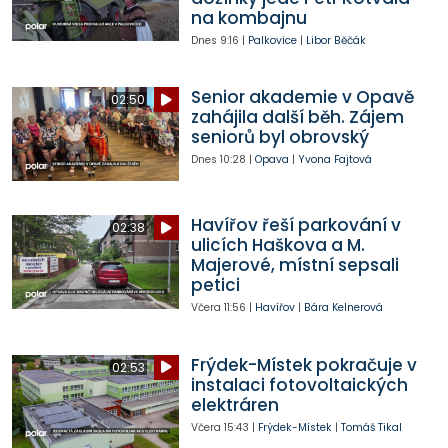
na kombajnu
Dnes
9:16
|
Palkovice
|
Libor Běčák
Senior akademie v Opavě
02:50
zahájila další běh. Zájem
seniorů byl obrovský
Dnes
10:28
|
Opava
|
Yvona Fajtová
Havířov řeší parkování v
02:38
ulicích Haškova a M.
Majerové, místní sepsali
petici
Včera
11:56
|
Havířov
|
Bára Kelnerová
Frýdek-Místek pokračuje v
02:53
instalaci fotovoltaických
elektráren
Včera
15:43
|
Frýdek-Místek
|
Tomáš Tikal