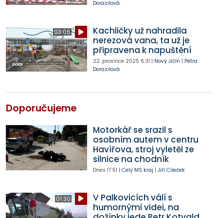
Dorazilová
Kachličky už nahradila
03:06
nerezová vana, ta už je
připravena k napuštění
22. prosince 2025
6:31
|
Nový Jičín
|
Petra
Dorazilová
Doporučujeme
Motorkář se srazil s
osobním autem v centru
Havířova, stroj vyletěl ze
silnice na chodník
Dnes
17:51
|
Celý MS kraj
|
Jiří Cileček
V Palkovicích válí s
01:30
humornými videi, na
dožínky jede Petr Kotvald