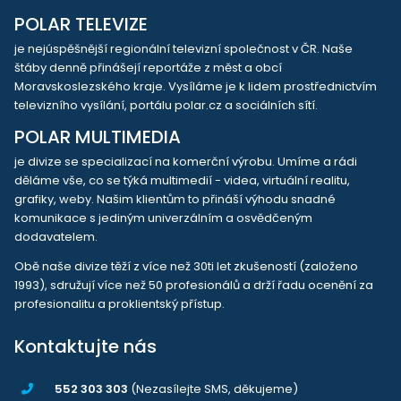
POLAR TELEVIZE
je nejúspěšnější regionální televizní společnost v ČR. Naše
štáby denně přinášejí reportáže z měst a obcí
Moravskoslezského kraje. Vysíláme je k lidem prostřednictvím
televizního vysílání, portálu polar.cz a sociálních sítí.
POLAR MULTIMEDIA
je divize se specializací na komerční výrobu. Umíme a rádi
děláme vše, co se týká multimedií - videa, virtuální realitu,
grafiky, weby. Našim klientům to přináší výhodu snadné
komunikace s jediným univerzálním a osvědčeným
dodavatelem.
Obě naše divize těží z více než 30ti let zkušeností (založeno
1993), sdružují více než 50 profesionálů a drží řadu ocenění za
profesionalitu a proklientský přístup.
Kontaktujte nás
552 303 303
(Nezasílejte SMS, děkujeme)