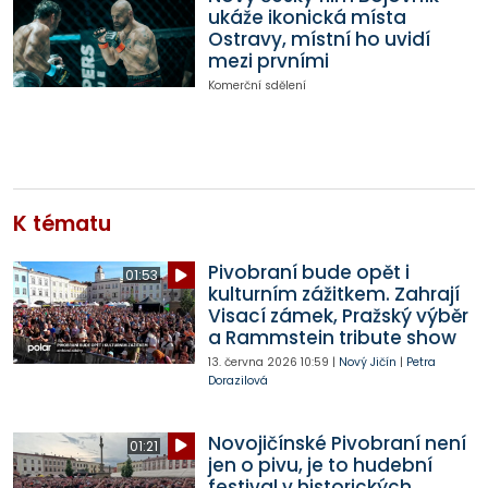
ukáže ikonická místa
Ostravy, místní ho uvidí
mezi prvními
Komerční sdělení
K tématu
Pivobraní bude opět i
01:53
kulturním zážitkem. Zahrají
Visací zámek, Pražský výběr
a Rammstein tribute show
13. června 2026
10:59
|
Nový Jičín
|
Petra
Dorazilová
Novojičínské Pivobraní není
01:21
jen o pivu, je to hudební
festival v historických