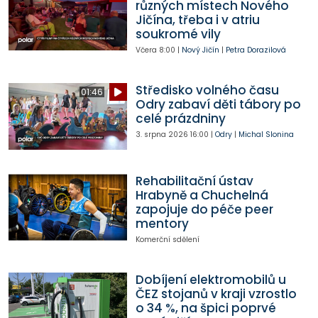
různých místech Nového
Jičína, třeba i v atriu
soukromé vily
Včera
8:00
|
Nový Jičín
|
Petra Dorazilová
Středisko volného času
01:46
Odry zabaví děti tábory po
celé prázdniny
3. srpna 2026
16:00
|
Odry
|
Michal Slonina
Rehabilitační ústav
Hrabyně a Chuchelná
zapojuje do péče peer
mentory
Komerční sdělení
Dobíjení elektromobilů u
ČEZ stojanů v kraji vzrostlo
o 34 %, na špici poprvé