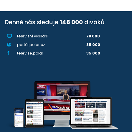
Denně nás sleduje
148 000
diváků
televizní vysílání
78 000
portál polar.cz
35 000
televize.polar
35 000