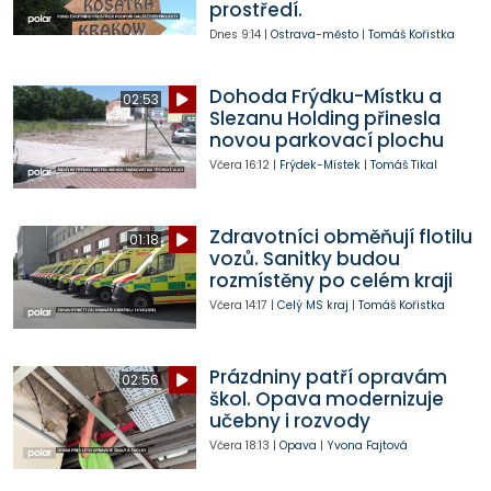
prostředí.
Dnes
9:14
|
Ostrava-město
|
Tomáš Kořistka
Dohoda Frýdku-Místku a
02:53
Slezanu Holding přinesla
novou parkovací plochu
Včera
16:12
|
Frýdek-Místek
|
Tomáš Tikal
Zdravotníci obměňují flotilu
01:18
vozů. Sanitky budou
rozmístěny po celém kraji
Včera
14:17
|
Celý MS kraj
|
Tomáš Kořistka
Prázdniny patří opravám
02:56
škol. Opava modernizuje
učebny i rozvody
Včera
18:13
|
Opava
|
Yvona Fajtová