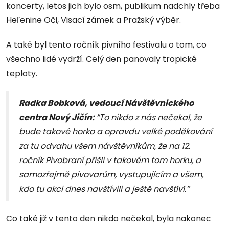
koncerty, letos jich bylo osm, publikum nadchly třeba
Heľenine Oči, Visací zámek a Pražský výběr.
A také byl tento ročník pivního festivalu o tom, co
všechno lidé vydrží. Celý den panovaly tropické
teploty.
Radka Bobková, vedoucí Návštěvnického
centra Nový Jičín:
“To nikdo z nás nečekal, že
bude takové horko a opravdu velké poděkování
za tu odvahu všem návštěvníkům, že na 12.
ročník Pivobraní přišli v takovém tom horku, a
samozřejmě pivovarům, vystupujícím a všem,
kdo tu akci dnes navštívili a ještě navštíví.”
Co také již v tento den nikdo nečekal, byla nakonec