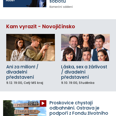
sobotu
Komerční sdělení
Kam vyrazit - Novojičínsko
Ani za milion! /
Láska, sex a žárlivost
divadelní
/ divadelní
představení
představení
9.12.
19:00
, Celý MS kraj
9.10.
19:00
, Studénka
Proskovice chystají
02:46
odbahnění. Ostrava je
podpoří z Fondu životního