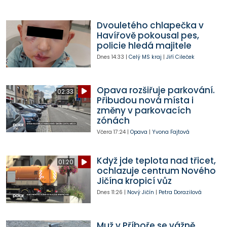
Dvouletého chlapečka v
Havířově pokousal pes,
policie hledá majitele
Dnes
14:33
|
Celý MS kraj
|
Jiří Cileček
Opava rozšiřuje parkování.
02:33
Přibudou nová místa i
změny v parkovacích
zónách
Včera
17:24
|
Opava
|
Yvona Fajtová
Když jde teplota nad třicet,
01:20
ochlazuje centrum Nového
Jičína kropicí vůz
Dnes
11:26
|
Nový Jičín
|
Petra Dorazilová
Muž v Příboře se vážně