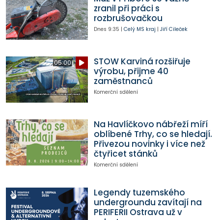
zranil při práci s
rozbrušovačkou
Dnes
9:35
|
Celý MS kraj
|
Jiří Cileček
STOW Karviná rozšiřuje
05:00
výrobu, přijme 40
zaměstnanců
Komerční sdělení
Na Havlíčkovo nábřeží míří
oblíbené Trhy, co se hledají.
Přivezou novinky i více než
čtyřicet stánků
Komerční sdělení
Legendy tuzemského
undergroundu zavítají na
PERIFERII Ostrava už v