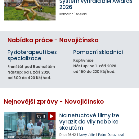
System vyhrála BIM Awards
2026
Komerční sdělení
Nabídka práce - Novojičínsko
Fyzioterapeuti bez
Pomocní skladníci
specializace
Kopřivnice
Nástup: od 1. září 2026
Frenštát pod Radhoštěm
od 150 do 220 Kč/hod.
Nástup: od 1. září 2026
od 300 do 420 Kč/hod.
Nejnovější zprávy - Novojičínsko
Na netuctové filmy lze
03:11
vyrazit do vily nebo ke
skautům
Dnes
16:42
|
Nový Jičín
|
Petra Dorazilová