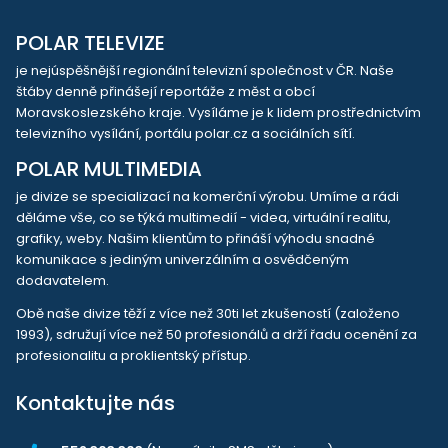
POLAR TELEVIZE
je nejúspěšnější regionální televizní společnost v ČR. Naše
štáby denně přinášejí reportáže z měst a obcí
Moravskoslezského kraje. Vysíláme je k lidem prostřednictvím
televizního vysílání, portálu polar.cz a sociálních sítí.
POLAR MULTIMEDIA
je divize se specializací na komerční výrobu. Umíme a rádi
děláme vše, co se týká multimedií - videa, virtuální realitu,
grafiky, weby. Našim klientům to přináší výhodu snadné
komunikace s jediným univerzálním a osvědčeným
dodavatelem.
Obě naše divize těží z více než 30ti let zkušeností (založeno
1993), sdružují více než 50 profesionálů a drží řadu ocenění za
profesionalitu a proklientský přístup.
Kontaktujte nás