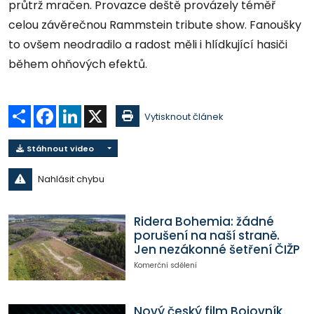
průtrž mračen. Provazce deště provázely téměř
celou závěrečnou Rammstein tribute show. Fanoušky
to ovšem neodradilo a radost měli i hlídkující hasiči
během ohňových efektů.
Sdílet
Facebook
LinkedIn
X
Vytisknout článek
Stáhnout video
Nahlásit chybu
Ridera Bohemia: žádné
porušení na naší straně.
Jen nezákonné šetření ČIŽP
Komerční sdělení
Nový český film Bojovník