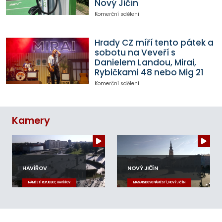
Nový Jičín
Komerční sdělení
Hrady CZ míří tento pátek a
sobotu na Veveří s
Danielem Landou, Mirai,
Rybičkami 48 nebo Mig 21
Komerční sdělení
Kamery
HAVÍŘOV
NOVÝ JIČÍN
NÁMĚSTÍ REPUBLIKY, HAVÍŘOV
MASARYKOVO NÁMĚSTÍ, NOVÝ JIČÍN