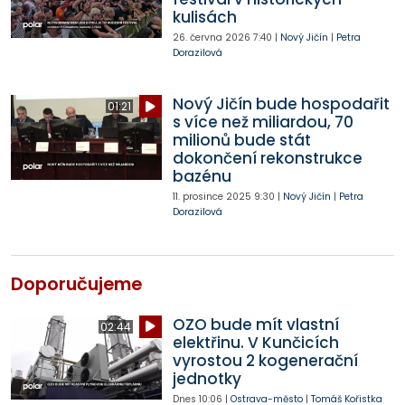
kulisách
26. června 2026
7:40
|
Nový Jičín
|
Petra
Dorazilová
Nový Jičín bude hospodařit
01:21
s více než miliardou, 70
milionů bude stát
dokončení rekonstrukce
bazénu
11. prosince 2025
9:30
|
Nový Jičín
|
Petra
Dorazilová
Doporučujeme
OZO bude mít vlastní
02:44
elektřinu. V Kunčicích
vyrostou 2 kogenerační
jednotky
Dnes
10:06
|
Ostrava-město
|
Tomáš Kořistka