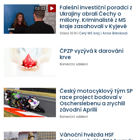
Falešní investiční poradci z
03:02
Ukrajiny obrali Čechy o
miliony. Kriminalisté z MS
kraje zasahovali v Kyjevě
Včera
10:14
|
Celý MS kraj
|
Anna Břenková
ČPZP vyzývá k darování
krve
Komerční sdělení
Český motocyklový tým SP
race project bodoval v
Oscherslebenu a zrychlil
závodní Aprilii
Komerční sdělení
Vánoční hvězda HSF