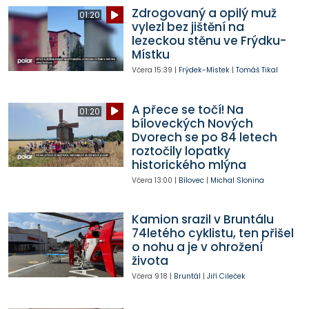
Zdrogovaný a opilý muž
01:20
vylezl bez jištění na
lezeckou stěnu ve Frýdku-
Místku
Včera
15:39
|
Frýdek-Místek
|
Tomáš Tikal
A přece se točí! Na
01:20
bíloveckých Nových
Dvorech se po 84 letech
roztočily lopatky
historického mlýna
Včera
13:00
|
Bílovec
|
Michal Slonina
Kamion srazil v Bruntálu
74letého cyklistu, ten přišel
o nohu a je v ohrožení
života
Včera
9:18
|
Bruntál
|
Jiří Cileček