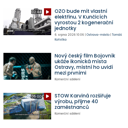
OZO bude mít vlastní
02:44
elektřinu. V Kunčicích
vyrostou 2 kogenerační
jednotky
6. srpna 2026
10:06
|
Ostrava-město
|
Tomáš
Kořistka
Nový český film Bojovník
ukáže ikonická místa
Ostravy, místní ho uvidí
mezi prvními
Komerční sdělení
STOW Karviná rozšiřuje
05:00
výrobu, přijme 40
zaměstnanců
Komerční sdělení