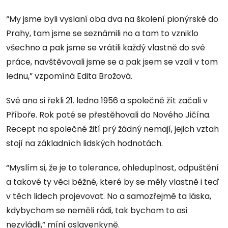
“My jsme byli vyslaní oba dva na školení pionýrské do
Prahy, tam jsme se seznámili no a tam to vzniklo
všechno a pak jsme se vrátili každý vlastně do své
práce, navštěvovali jsme se a pak jsem se vzali v tom
lednu,” vzpomíná Edita Brožová.
Své ano si řekli 21. ledna 1956 a společně žít začali v
Příboře. Rok poté se přestěhovali do Nového Jičína.
Recept na společné žití prý žádný nemají, jejich vztah
stojí na základních lidských hodnotách.
“Myslím si, že je to tolerance, ohleduplnost, odpuštění
a takové ty věci běžné, které by se měly vlastně i teď
v těch lidech projevovat. No a samozřejmě ta láska,
kdybychom se neměli rádi, tak bychom to asi
nezvládli,” míní oslavenkyně.