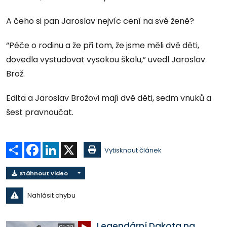
A čeho si pan Jaroslav nejvíc cení na své ženě?
“Péče o rodinu a že při tom, že jsme měli dvě děti,
dovedla vystudovat vysokou školu,” uvedl Jaroslav
Brož.
Edita a Jaroslav Brožovi mají dvě děti, sedm vnuků a
šest pravnoučat.
Sdílet
Facebook
LinkedIn
X
Vytisknout článek
Stáhnout video
Nahlásit chybu
Legendární Dakota na