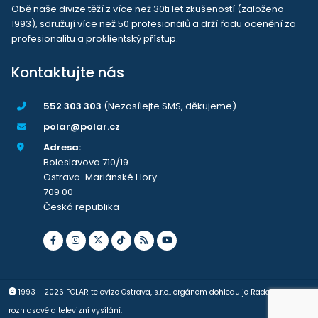
Obě naše divize těží z více než 30ti let zkušeností (založeno
1993), sdružují více než 50 profesionálů a drží řadu ocenění za
profesionalitu a proklientský přístup.
Kontaktujte nás
552 303 303
(Nezasílejte SMS, děkujeme)
polar@polar.cz
Adresa:
Boleslavova 710/19
Ostrava-Mariánské Hory
709 00
Česká republika
1993 - 2026 POLAR televize Ostrava, s.r.o., orgánem dohledu je Rada pro
rozhlasové a televizní vysílání.