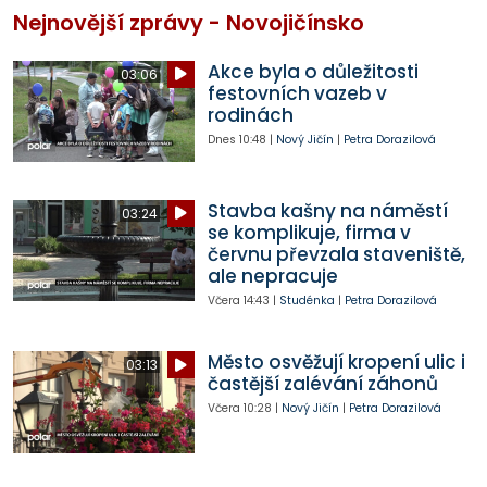
Nejnovější zprávy - Novojičínsko
Akce byla o důležitosti
03:06
festovních vazeb v
rodinách
Dnes
10:48
|
Nový Jičín
|
Petra Dorazilová
Stavba kašny na náměstí
03:24
se komplikuje, firma v
červnu převzala staveniště,
ale nepracuje
Včera
14:43
|
Studénka
|
Petra Dorazilová
Město osvěžují kropení ulic i
03:13
častější zalévání záhonů
Včera
10:28
|
Nový Jičín
|
Petra Dorazilová