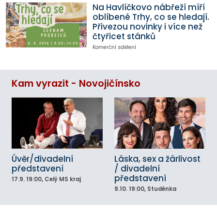
Na Havlíčkovo nábřeží míří
oblíbené Trhy, co se hledají.
Přivezou novinky i více než
čtyřicet stánků
Komerční sdělení
Kam vyrazit - Novojičínsko
Úvěr/divadelní
Láska, sex a žárlivost
představení
/ divadelní
představení
17.9.
19:00
, Celý MS kraj
9.10.
19:00
, Studénka