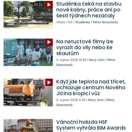
Studénka čeká na stavbu
01:22
nové kašny, práce ani po
šesti týdnech nezačaly
Včera
7:50
|
Studénka
|
Petra Dorazilová
Na netuctové filmy lze
03:11
vyrazit do vily nebo ke
skautům
6. srpna 2026
16:42
|
Nový Jičín
|
Petra
Dorazilová
Když jde teplota nad třicet,
01:20
ochlazuje centrum Nového
Jičína kropicí vůz
6. srpna 2026
11:26
|
Nový Jičín
|
Petra
Dorazilová
Vánoční hvězda HSF
System vyhrála BIM Awards