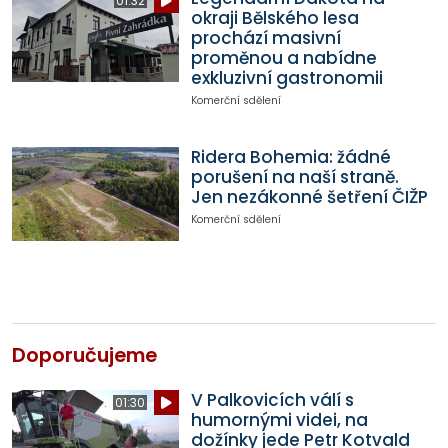
01:32
okraji Bělského lesa
prochází masivní
proměnou a nabídne
exkluzivní gastronomii
Komerční sdělení
Ridera Bohemia: žádné
porušení na naší straně.
Jen nezákonné šetření ČIŽP
Komerční sdělení
Doporučujeme
V Palkovicích válí s
01:30
humornými videi, na
dožínky jede Petr Kotvald