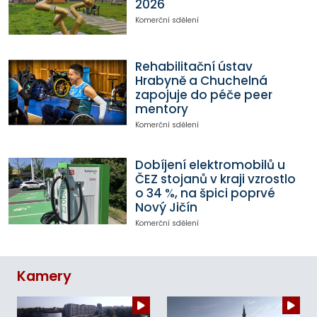
2026
Komerční sdělení
Rehabilitační ústav
Hrabyně a Chuchelná
zapojuje do péče peer
mentory
Komerční sdělení
Dobíjení elektromobilů u
ČEZ stojanů v kraji vzrostlo
o 34 %, na špici poprvé
Nový Jičín
Komerční sdělení
Kamery