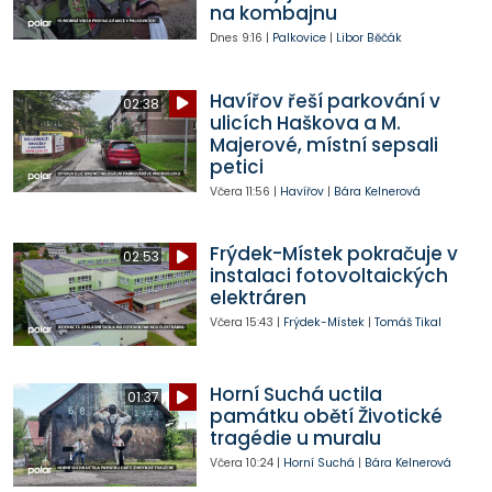
na kombajnu
Dnes
9:16
|
Palkovice
|
Libor Běčák
Havířov řeší parkování v
02:38
ulicích Haškova a M.
Majerové, místní sepsali
petici
Včera
11:56
|
Havířov
|
Bára Kelnerová
Frýdek-Místek pokračuje v
02:53
instalaci fotovoltaických
elektráren
Včera
15:43
|
Frýdek-Místek
|
Tomáš Tikal
Horní Suchá uctila
01:37
památku obětí Životické
tragédie u muralu
Včera
10:24
|
Horní Suchá
|
Bára Kelnerová