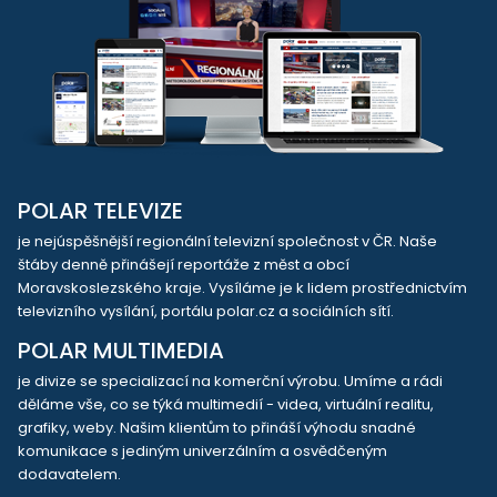
POLAR TELEVIZE
je nejúspěšnější regionální televizní společnost v ČR. Naše
štáby denně přinášejí reportáže z měst a obcí
Moravskoslezského kraje. Vysíláme je k lidem prostřednictvím
televizního vysílání, portálu polar.cz a sociálních sítí.
POLAR MULTIMEDIA
je divize se specializací na komerční výrobu. Umíme a rádi
děláme vše, co se týká multimedií - videa, virtuální realitu,
grafiky, weby. Našim klientům to přináší výhodu snadné
komunikace s jediným univerzálním a osvědčeným
dodavatelem.