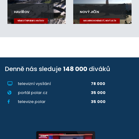
HAVÍŘOV
NOVÝ JIČÍN
NÁMĚSTÍ REPUBLIKY, HAVÍŘOV
MASARYKOVO NÁMĚSTÍ, NOVÝ JIČÍN
Denně nás sleduje
148 000
diváků
televizní vysílání
78 000
portál polar.cz
35 000
televize.polar
35 000