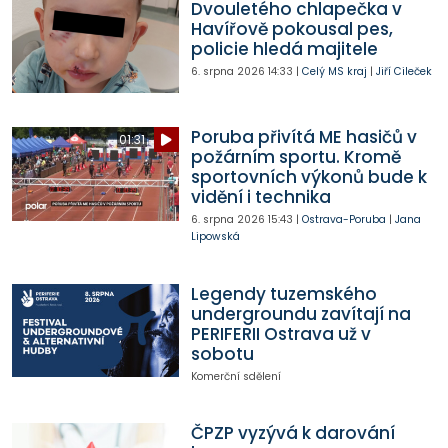
Dvouletého chlapečka v
Havířově pokousal pes,
policie hledá majitele
6. srpna 2026
14:33
|
Celý MS kraj
|
Jiří Cileček
Poruba přivítá ME hasičů v
01:31
požárním sportu. Kromě
sportovních výkonů bude k
vidění i technika
6. srpna 2026
15:43
|
Ostrava-Poruba
|
Jana
Lipowská
Legendy tuzemského
undergroundu zavítají na
PERIFERII Ostrava už v
sobotu
Komerční sdělení
ČPZP vyzývá k darování