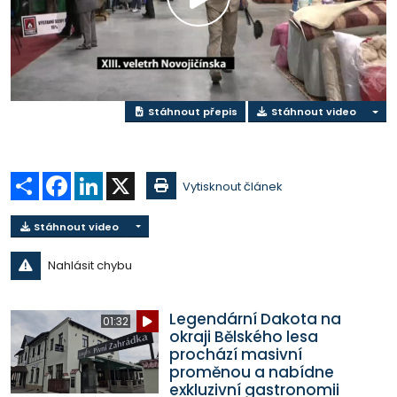
Přehrát
video
Stáhnout přepis
Stáhnout video
Sdílet
Facebook
LinkedIn
X
Vytisknout článek
Stáhnout video
Nahlásit chybu
Legendární Dakota na
01:32
okraji Bělského lesa
prochází masivní
proměnou a nabídne
exkluzivní gastronomii