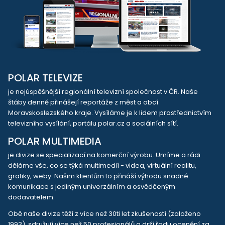
POLAR TELEVIZE
je nejúspěšnější regionální televizní společnost v ČR. Naše
štáby denně přinášejí reportáže z měst a obcí
Moravskoslezského kraje. Vysíláme je k lidem prostřednictvím
televizního vysílání, portálu polar.cz a sociálních sítí.
POLAR MULTIMEDIA
je divize se specializací na komerční výrobu. Umíme a rádi
děláme vše, co se týká multimedií - videa, virtuální realitu,
grafiky, weby. Našim klientům to přináší výhodu snadné
komunikace s jediným univerzálním a osvědčeným
dodavatelem.
Obě naše divize těží z více než 30ti let zkušeností (založeno
1993), sdružují více než 50 profesionálů a drží řadu ocenění za