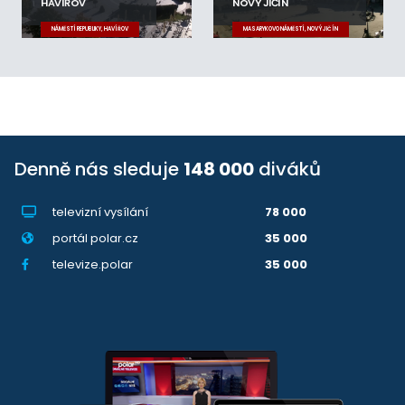
HAVÍŘOV
NOVÝ JIČÍN
NÁMĚSTÍ REPUBLIKY, HAVÍŘOV
MASARYKOVO NÁMĚSTÍ, NOVÝ JIČÍN
Denně nás sleduje
148 000
diváků
televizní vysílání
78 000
portál polar.cz
35 000
televize.polar
35 000