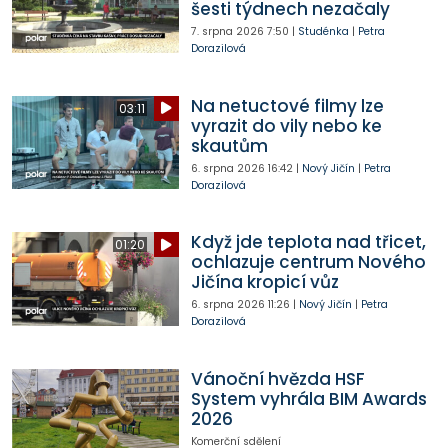
šesti týdnech nezačaly
7. srpna 2026
7:50
|
Studénka
|
Petra
Dorazilová
Na netuctové filmy lze
03:11
vyrazit do vily nebo ke
skautům
6. srpna 2026
16:42
|
Nový Jičín
|
Petra
Dorazilová
Když jde teplota nad třicet,
01:20
ochlazuje centrum Nového
Jičína kropicí vůz
6. srpna 2026
11:26
|
Nový Jičín
|
Petra
Dorazilová
Vánoční hvězda HSF
System vyhrála BIM Awards
2026
Komerční sdělení