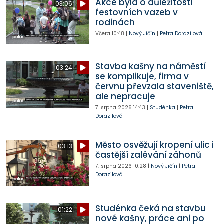
Akce byla o důležitosti
03:06
festovních vazeb v
rodinách
Včera
10:48
|
Nový Jičín
|
Petra Dorazilová
Stavba kašny na náměstí
03:24
se komplikuje, firma v
červnu převzala staveniště,
ale nepracuje
7. srpna 2026
14:43
|
Studénka
|
Petra
Dorazilová
Město osvěžují kropení ulic i
03:13
častější zalévání záhonů
7. srpna 2026
10:28
|
Nový Jičín
|
Petra
Dorazilová
Studénka čeká na stavbu
01:22
nové kašny, práce ani po