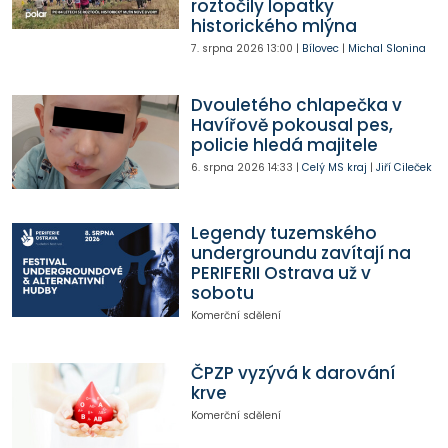
roztočily lopatky
historického mlýna
7. srpna 2026
13:00
|
Bílovec
|
Michal Slonina
Dvouletého chlapečka v
Havířově pokousal pes,
policie hledá majitele
6. srpna 2026
14:33
|
Celý MS kraj
|
Jiří Cileček
Legendy tuzemského
undergroundu zavítají na
PERIFERII Ostrava už v
sobotu
Komerční sdělení
ČPZP vyzývá k darování
krve
Komerční sdělení