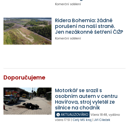
Komerční sdělení
Ridera Bohemia: žádné
porušení na naší straně.
Jen nezákonné šetření ČIŽP
Komerční sdělení
Doporučujeme
Motorkář se srazil s
osobním autem v centru
Havířova, stroj vyletěl ze
silnice na chodník
AKTUALIZOVÁNO
Včera
18:48
,
vydáno
včera
17:51
|
Celý MS kraj
|
Jiří Cileček