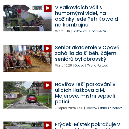
V Palkovicích válí s
01:30
humornými videi, na
dožínky jede Petr Kotvald
na kombajnu
Včera
9:16
|
Palkovice
|
Libor Běčák
Senior akademie v Opavě
02:50
zahájila další běh. Zájem
seniorů byl obrovský
Včera
10:28
|
Opava
|
Yvona Fajtová
Havířov řeší parkování v
02:38
ulicích Haškova a M.
Majerové, místní sepsali
petici
7. srpna 2026
11:56
|
Havířov
|
Bára Kelnerová
Frýdek-Místek pokračuje v
02:53