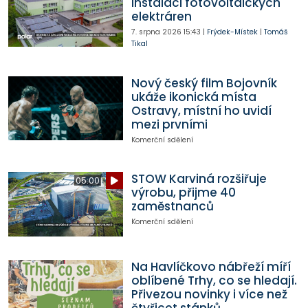
instalaci fotovoltaických
elektráren
7. srpna 2026
15:43
|
Frýdek-Místek
|
Tomáš
Tikal
Nový český film Bojovník
ukáže ikonická místa
Ostravy, místní ho uvidí
mezi prvními
Komerční sdělení
STOW Karviná rozšiřuje
05:00
výrobu, přijme 40
zaměstnanců
Komerční sdělení
Na Havlíčkovo nábřeží míří
oblíbené Trhy, co se hledají.
Přivezou novinky i více než