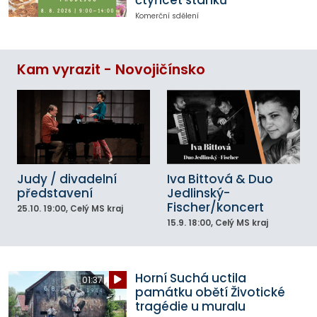
čtyřicet stánků
Komerční sdělení
Kam vyrazit - Novojičínsko
Judy / divadelní
Iva Bittová & Duo
představení
Jedlinský-
Fischer/koncert
25.10.
19:00
, Celý MS kraj
15.9.
18:00
, Celý MS kraj
Horní Suchá uctila
01:37
památku obětí Životické
tragédie u muralu