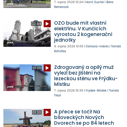
7. srpna 2026
10:24
|
Horní Suchá
|
Bára
Kelnerová
OZO bude mít vlastní
02:44
elektřinu. V Kunčicích
vyrostou 2 kogenerační
jednotky
6. srpna 2026
10:06
|
Ostrava-město
|
Tomáš
Kořistka
Zdrogovaný a opilý muž
01:20
vylezl bez jištění na
lezeckou stěnu ve Frýdku-
Místku
7. srpna 2026
15:39
|
Frýdek-Místek
|
Tomáš
Tikal
A přece se točí! Na
01:20
bíloveckých Nových
Dvorech se po 84 letech