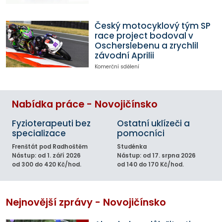
Český motocyklový tým SP
race project bodoval v
Oscherslebenu a zrychlil
závodní Aprilii
Komerční sdělení
Nabídka práce - Novojičínsko
Fyzioterapeuti bez
Ostatní uklízeči a
specializace
pomocníci
Frenštát pod Radhoštěm
Studénka
Nástup: od 1. září 2026
Nástup: od 17. srpna 2026
od 300 do 420 Kč/hod.
od 140 do 170 Kč/hod.
Nejnovější zprávy - Novojičínsko