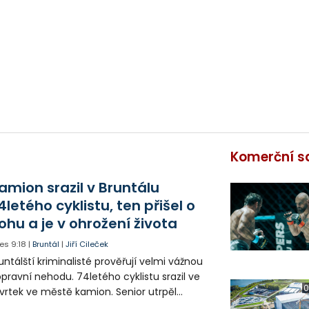
Komerční s
amion srazil v Bruntálu
4letého cyklistu, ten přišel o
ohu a je v ohrožení života
es
9:18
|
Bruntál
|
Jiří Cileček
untálští kriminalisté prověřují velmi vážnou
pravní nehodu. 74letého cyklistu srazil ve
0
vrtek ve městě kamion. Senior utrpěl
vastující zranění nohy a v ohrožení života