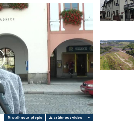
řehrát
ideo
Stáhnout přepis
Stáhnout video