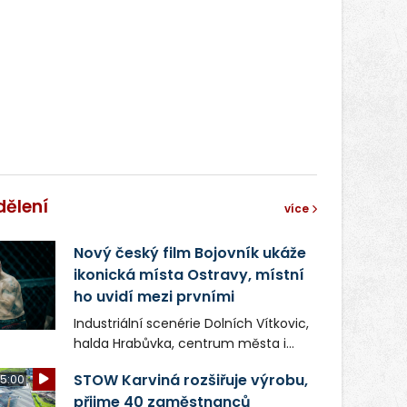
správní proces.
dělení
více
Nový český film Bojovník ukáže
ikonická místa Ostravy, místní
ho uvidí mezi prvními
Industriální scenérie Dolních Vítkovic,
halda Hrabůvka, centrum města i
další ikonická místa Ostravy se objeví
STOW Karviná rozšiřuje výrobu,
5:00
v novém filmu Bojovník, který vstoupí
přijme 40 zaměstnanců
do kin už 13. srpna. Režiséři Vojtěch