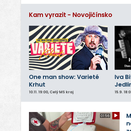
ro
Kam vyrazit - Novojičínsko
One man show: Varieté
Iva B
Krhut
Jedli
10.11.
19:00
, Celý MS kraj
15.9.
18:
M
01:56
n
z