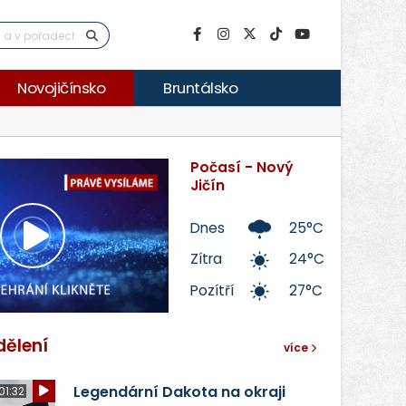
Novojičínsko
Bruntálsko
Počasí - Nový
Jičín
Dnes
25°C
Přehrát
Zítra
24°C
Pozítří
27°C
video
dělení
více
Legendární Dakota na okraji
01:32