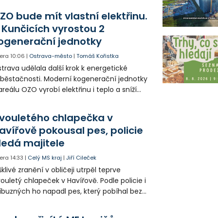
l letecky přepraven do nemocnice. Policie
ZO bude mít vlastní elektřinu.
edá případné svědky.
 Kunčicích vyrostou 2
ogenerační jednotky
era
10:06
|
Ostrava-město
|
Tomáš Kořistka
trava udělala další krok k energetické
běstačnosti. Moderní kogenerační jednotky
areálu OZO vyrobí elektřinu i teplo a sníží
klady i emise. Malou elektrárnu postaví
olia přímo v Kunčicích.
vouletého chlapečka v
avířově pokousal pes, policie
ledá majitele
era
14:33
|
Celý MS kraj
|
Jiří Cileček
klivé zranění v obličeji utrpěl teprve
ouletý chlapeček v Havířově. Podle policie i
íbuzných ho napadl pes, který pobíhal bez
dítka a náhubku. Majitel psa údajně z místa
ešel. Případem už se zabývá policie, která