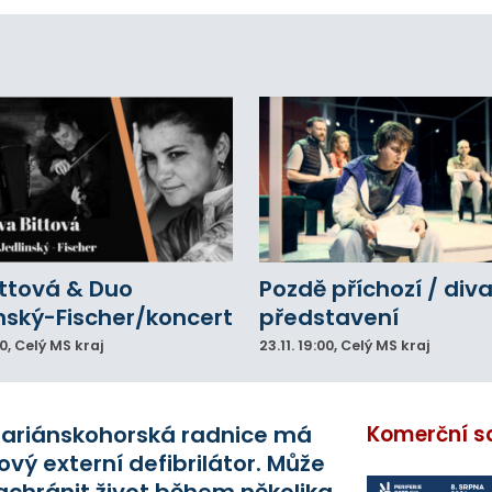
zpohybovat dobrovolníci.
ittová & Duo
Pozdě příchozí / div
nský-Fischer/koncert
představení
00
, Celý MS kraj
23.11.
19:00
, Celý MS kraj
ariánskohorská radnice má
Komerční s
ový externí defibrilátor. Může
achránit život během několika