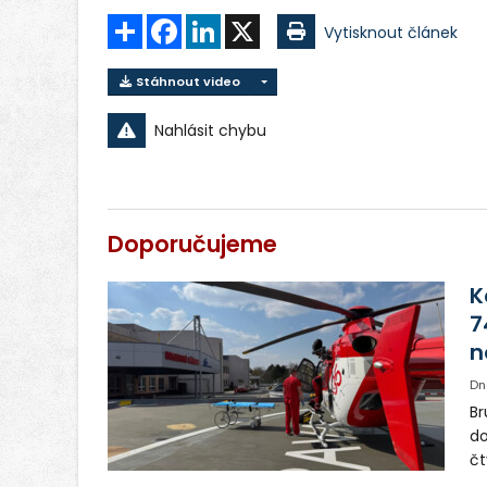
Sdílet
Facebook
LinkedIn
X
Vytisknout článek
Stáhnout video
Nahlásit chybu
Doporučujeme
K
7
n
Dn
Br
do
čt
de