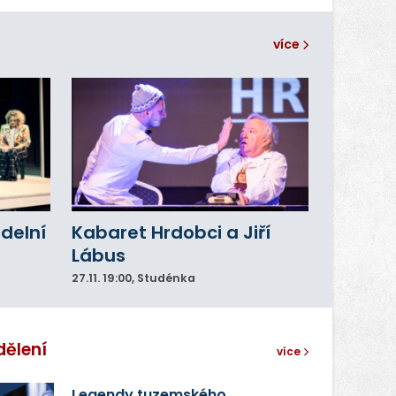
více
adelní
Kabaret Hrdobci a Jiří
Lábus
27.11.
19:00
, Studénka
dělení
více
Legendy tuzemského