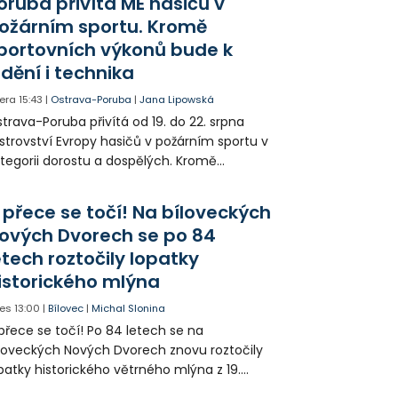
oruba přivítá ME hasičů v
jitele psa hledá.
ožárním sportu. Kromě
portovních výkonů bude k
idění i technika
era
15:43
|
Ostrava-Poruba
|
Jana Lipowská
trava-Poruba přivítá od 19. do 22. srpna
strovství Evropy hasičů v požárním sportu v
tegorii dorostu a dospělých. Kromě
ortovních výkonů budou k vidění také
ázky historické i současné techniky.
 přece se točí! Na bíloveckých
ových Dvorech se po 84
etech roztočily lopatky
istorického mlýna
es
13:00
|
Bílovec
|
Michal Slonina
přece se točí! Po 84 letech se na
loveckých Nových Dvorech znovu roztočily
patky historického větrného mlýna z 19.
oletí. Kvůli nepříznivému větru je ale museli