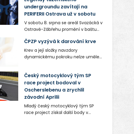
undergroundu zavítají na
PERIFERII Ostrava už v sobotu
V sobotu 8. srpna se areál Svazácká v
Ostravě-Zábřehu promění v baštu
undergroundové a alternativní
ČPZP vyzývá k darování krve
hudby. Uskuteční se zde totiž první
ročník festivalu PERIFERIE Ostrava.
Krev a její složky navzdory
Brány areálu se otevřou půlhodinu po
dynamickému pokroku nelze uměle
poledni, na příchozí čekají koncerty,
vyrobit. Zdravotnictví se tudíž bez
autorská čtení a rozhovory.
ochoty lidí darovat tuto
Český motocyklový tým SP
Vstupenky v ceně 450 Kč jsou v
nenahraditelnou tělní tekutinu
prodeji.
race project bodoval v
neobejde. Naléhavá potřeba doplnit
Oscherslebenu a zrychlil
krevní zásoby nastává vždy v létě,
kdy stoupá počet úrazů. Česká
závodní Aprilii
průmyslová zdravotní pojišťovna
Mladý český motocyklový tým SP
(ČPZP) apeluje na všechny, kteří se
race project získal další body v
těší dobrému zdraví, aby se stali
mezinárodním šampionátu EURO
pravidelnými dárci krve.
MOTO. Při závodním víkendu, který se
konal od 31. července do 2. srpna na