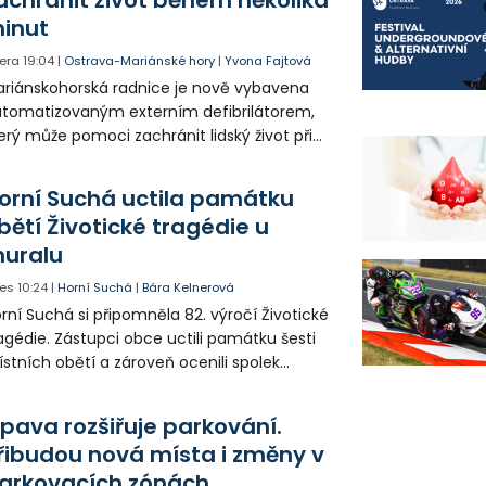
inut
era
19:04
|
Ostrava-Mariánské hory
|
Yvona Fajtová
riánskohorská radnice je nově vybavena
tomatizovaným externím defibrilátorem,
erý může pomoci zachránit lidský život při
hlé zástavě srdce. Přístroj je určený k
užití mimo zdravotnická zařízení a díky
orní Suchá uctila památku
asovým pokynům jej zvládne obsloužit i
bětí Životické tragédie u
ověk bez zdravotnického vzdělání.
uralu
es
10:24
|
Horní Suchá
|
Bára Kelnerová
rní Suchá si připomněla 82. výročí Životické
agédie. Zástupci obce uctili památku šesti
stních obětí a zároveň ocenili spolek
votice Sobě za zpřístupnění informací o
agédii prostřednictvím QR kódů u
pava rozšiřuje parkování.
amátníků.
řibudou nová místa i změny v
arkovacích zónách