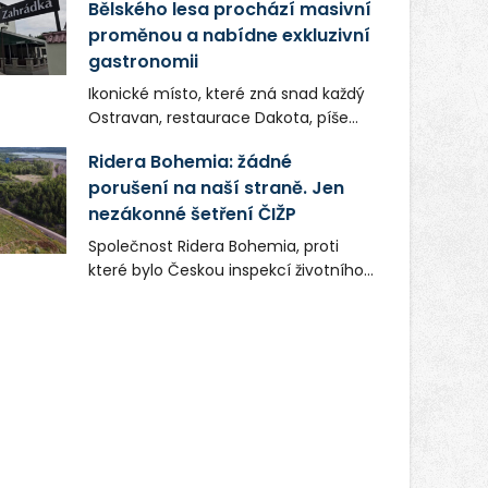
Bělského lesa prochází masivní
proměnou a nabídne exkluzivní
gastronomii
Ikonické místo, které zná snad každý
Ostravan, restaurace Dakota, píše
novou kapitolu. Silná mateřská
Ridera Bohemia: žádné
společnost Dang Investment Group
porušení na naší straně. Jen
s.r.o. investuje do projektu přes 50
nezákonné šetření ČIŽP
milionů korun. Cílem je přinést
Ostravě dva špičkové gastronomické
Společnost Ridera Bohemia, proti
koncepty, které v regionu dosud
které bylo Českou inspekcí životního
chyběly, luxusní středomořskou
prostředí (ČIŽP) čtyři roky vedeno
kuchyni a autentickou asijskou
vykonstruované řízení, při realizaci
gastronomii.
OVS na heřmanické haldě
postupovala v souladu se zákonem a
zadáním státního podniku DIAMO a v
této souvislosti nelze hovořit o
žádném odpadu. Ridera od počátku
označovala řízení ČIŽP za nezákonné
a domáhala se práva na spravedlivý