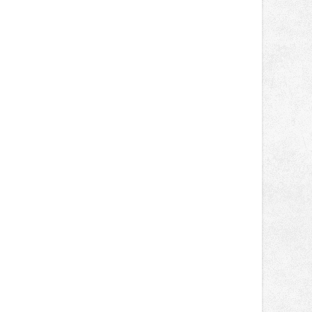
německém okruhu Oschersleben,
obsadil Filip Novotný ve třídě
Supersport desáté a jedenácté
místo. Maks Palmowski dokončil oba
závody kategorie Sportbike na
dvanácté příčce. Přestože výsledky
zůstaly za očekáváním týmu, důležitý
posun přineslo testování nového
aerodynamického řešení pro Aprilii
RS660, které motocykl znatelně
zrychlilo.