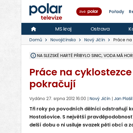
Pořady
R
MS kraj
Ostrava
K
Domů
Novojičínsko
Nový Jičín
Práce na 
NA SLEZSKÉ HARTĚ PŘIBYLO SINIC, VODA MÁ HORŠ
ÚOHS DAL ZÁTORU POKUTU 100 000 ZA CHYBY 
AREÁL LODIČEK V KARVINÉ SE PŘIPRAVUJE NA VE
KARVINÁ ZNÁ BUDOUCÍ PODOBU AREÁLU LODIČ
CYKLISTU (74) SRAZIL V BRUNTÁLU KAMION, JE 
POLICIE HLEDÁ PŘÍPADNÉ SVĚDKY, KTEŘÍ POMŮ
RADNÍ OSTRAVY A POSLANKYNĚ A. HOFFMANNOV
NA POSTUP MINISTERSTVA ŽIVOTNÍHO PROSTŘED
MUŽ V PŘÍBOŘE SE VÁŽNĚ ZRANIL PŘI PRÁCI S 
SLEZSKÁ OSTRAVA PŘIPRAVUJE PROJEKTOVOU D
PODEZŘELÝ BALÍČEK ZASTAVIL PROVOZ NA NÁDRA
CHLAPEČKA (2) V HAVÍŘOVĚ POKOUSAL PES, POLI
MS KRAJ VYBUDUJE ZA 40 MILIONŮ V JABLUNKOVĚ
FOTBALISTA LAURI LAINE SE VRACÍ Z BANÍKU OS
F-M DOKONČIL VOLNOČASOVÝ AREÁL RIVKA PA
Práce na cyklostezce
pokračují
Vydáno 27. srpna 2012 16:00 |
Nový Jičín
|
Jan Plašil
Tři roky po povodních dělníci odstraňují ko
Hostašovice. S největší pravděpodobnost
delší dobu o ni usiluje svazek pěti obcí a z