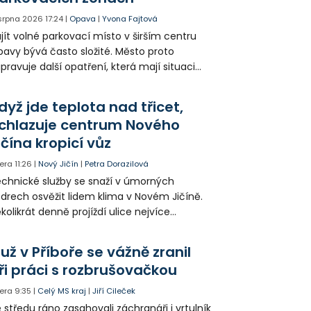
 srpna 2026
17:24
|
Opava
|
Yvona Fajtová
jít volné parkovací místo v širším centru
avy bývá často složité. Město proto
ipravuje další opatření, která mají situaci
epšit. Vznikají nová parkovací stání, mění se
ganizace dopravy a některé novinky čekají
dyž jde teplota nad třicet,
ké řidiče v parkovacích zónách.
chlazuje centrum Nového
ičína kropicí vůz
era
11:26
|
Nový Jičín
|
Petra Dorazilová
chnické služby se snaží v úmorných
drech osvěžit lidem klima v Novém Jičíně.
kolikrát denně projíždí ulice nejvíce
hřátého centra kropící vůz. Zvýšila se také
tenzita zálivky květinových záhonů.
už v Příboře se vážně zranil
ři práci s rozbrušovačkou
era
9:35
|
Celý MS kraj
|
Jiří Cileček
 středu ráno zasahovali záchranáři i vrtulník