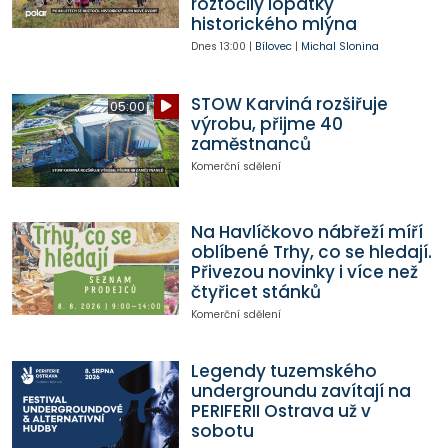
roztočily lopatky
historického mlýna
Dnes
13:00
|
Bílovec
|
Michal Slonina
STOW Karviná rozšiřuje
05:00
výrobu, přijme 40
zaměstnanců
Komerční sdělení
Na Havlíčkovo nábřeží míří
oblíbené Trhy, co se hledají.
Přivezou novinky i více než
čtyřicet stánků
Komerční sdělení
Legendy tuzemského
undergroundu zavítají na
PERIFERII Ostrava už v
sobotu