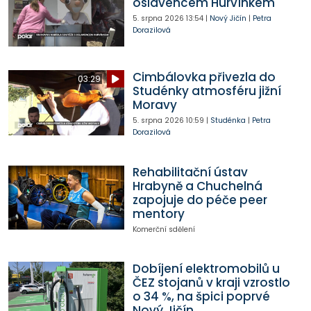
oslavencem Hurvínkem
5. srpna 2026
13:54
|
Nový Jičín
|
Petra
Dorazilová
Cimbálovka přivezla do
03:29
Studénky atmosféru jižní
Moravy
5. srpna 2026
10:59
|
Studénka
|
Petra
Dorazilová
Rehabilitační ústav
Hrabyně a Chuchelná
zapojuje do péče peer
mentory
Komerční sdělení
Dobíjení elektromobilů u
ČEZ stojanů v kraji vzrostlo
o 34 %, na špici poprvé
Nový Jičín