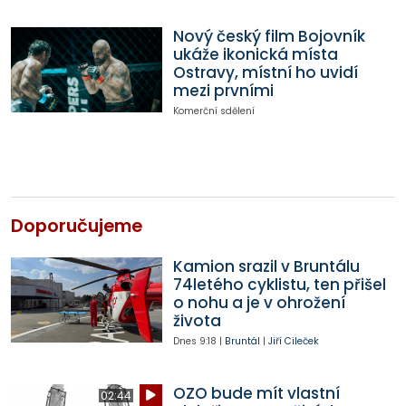
Nový český film Bojovník
ukáže ikonická místa
Ostravy, místní ho uvidí
mezi prvními
Komerční sdělení
Doporučujeme
Kamion srazil v Bruntálu
74letého cyklistu, ten přišel
o nohu a je v ohrožení
života
Dnes
9:18
|
Bruntál
|
Jiří Cileček
OZO bude mít vlastní
02:44