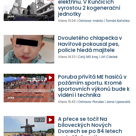
elektřinu. V Kunčicích
vyrostou 2 kogenerační
jednotky
Včera
10:06
|
Ostrava-město
|
Tomáš Kořistka
Dvouletého chlapečka v
Havířově pokousal pes,
policie hledá majitele
Včera
14:33
|
Celý MS kraj
|
Jiří Cileček
Poruba přivítá ME hasičů v
01:31
požárním sportu. Kromě
sportovních výkonů bude k
vidění i technika
Včera
15:43
|
Ostrava-Poruba
|
Jana Lipowská
A přece se točí! Na
01:20
bíloveckých Nových
Dvorech se po 84 letech