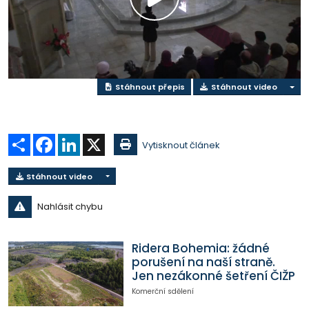
Přehrát
video
Stáhnout přepis
Stáhnout video
Sdílet
Facebook
LinkedIn
X
Vytisknout článek
Stáhnout video
Nahlásit chybu
Ridera Bohemia: žádné
porušení na naší straně.
Jen nezákonné šetření ČIŽP
Komerční sdělení