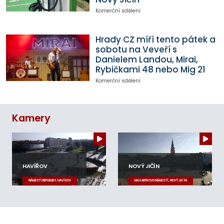
Komerční sdělení
Hrady CZ míří tento pátek a
sobotu na Veveří s
Danielem Landou, Mirai,
Rybičkami 48 nebo Mig 21
Komerční sdělení
Kamery
HAVÍŘOV
NOVÝ JIČÍN
NÁMĚSTÍ REPUBLIKY, HAVÍŘOV
MASARYKOVO NÁMĚSTÍ, NOVÝ JIČÍN