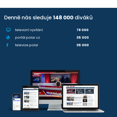
Denně nás sleduje
148 000
diváků
televizní vysílání
78 000
portál polar.cz
35 000
televize.polar
35 000