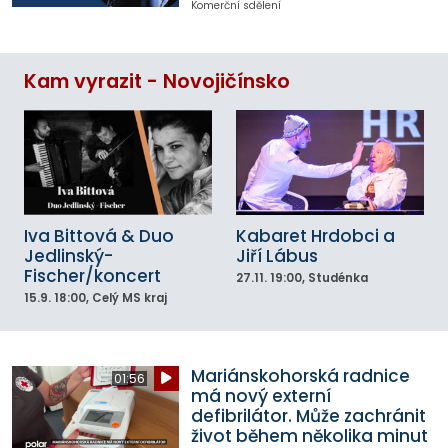
Komerční sdělení
Kam vyrazit - Novojičínsko
Iva Bittová & Duo
Kabaret Hrdobci a
Jedlinský-
Jiří Lábus
Fischer/koncert
27.11.
19:00
, Studénka
15.9.
18:00
, Celý MS kraj
Mariánskohorská radnice
01:56
má nový externí
defibrilátor. Může zachránit
život během několika minut