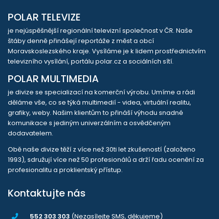
POLAR TELEVIZE
je nejúspěšnější regionální televizní společnost v ČR. Naše
štáby denně přinášejí reportáže z měst a obcí
Moravskoslezského kraje. Vysíláme je k lidem prostřednictvím
televizního vysílání, portálu polar.cz a sociálních sítí.
POLAR MULTIMEDIA
je divize se specializací na komerční výrobu. Umíme a rádi
děláme vše, co se týká multimedií - videa, virtuální realitu,
grafiky, weby. Našim klientům to přináší výhodu snadné
komunikace s jediným univerzálním a osvědčeným
dodavatelem.
Obě naše divize těží z více než 30ti let zkušeností (založeno
1993), sdružují více než 50 profesionálů a drží řadu ocenění za
profesionalitu a proklientský přístup.
Kontaktujte nás
552 303 303
(Nezasílejte SMS, děkujeme)