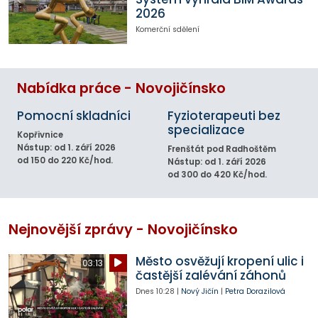
2026
Komerční sdělení
Nabídka práce - Novojičínsko
Pomocní skladníci
Fyzioterapeuti bez
specializace
Kopřivnice
Nástup: od 1. září 2026
Frenštát pod Radhoštěm
od 150 do 220 Kč/hod.
Nástup: od 1. září 2026
od 300 do 420 Kč/hod.
Nejnovější zprávy - Novojičínsko
Město osvěžují kropení ulic i
03:13
častější zalévání záhonů
Dnes
10:28
|
Nový Jičín
|
Petra Dorazilová