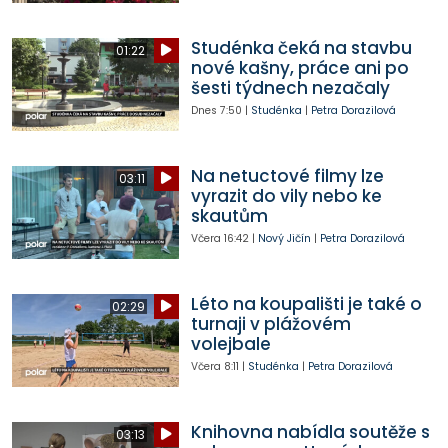
Studénka čeká na stavbu
01:22
nové kašny, práce ani po
šesti týdnech nezačaly
Dnes
7:50
|
Studénka
|
Petra Dorazilová
Na netuctové filmy lze
03:11
vyrazit do vily nebo ke
skautům
Včera
16:42
|
Nový Jičín
|
Petra Dorazilová
Léto na koupališti je také o
02:29
turnaji v plážovém
volejbale
Včera
8:11
|
Studénka
|
Petra Dorazilová
Knihovna nabídla soutěže s
03:13