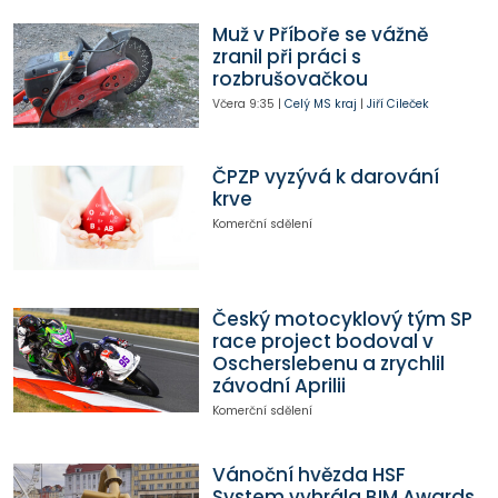
Muž v Příboře se vážně
zranil při práci s
rozbrušovačkou
Včera
9:35
|
Celý MS kraj
|
Jiří Cileček
ČPZP vyzývá k darování
krve
Komerční sdělení
Český motocyklový tým SP
race project bodoval v
Oscherslebenu a zrychlil
závodní Aprilii
Komerční sdělení
Vánoční hvězda HSF
System vyhrála BIM Awards