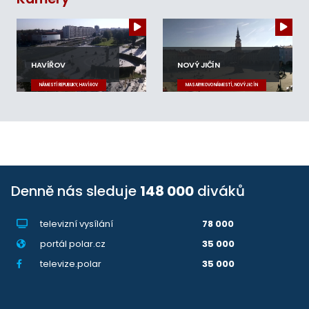
HAVÍŘOV
NOVÝ JIČÍN
NÁMĚSTÍ REPUBLIKY, HAVÍŘOV
MASARYKOVO NÁMĚSTÍ, NOVÝ JIČÍN
Denně nás sleduje
148 000
diváků
televizní vysílání
78 000
portál polar.cz
35 000
televize.polar
35 000