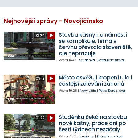
Nejnovější zprávy - Novojičínsko
Stavba kašny na náměstí
03:24
se komplikuje, firma v
červnu převzala staveniště,
ale nepracuje
Včera
14:43
|
Studénka
|
Petra Dorazilová
Město osvěžují kropení ulic i
03:13
častější zalévání záhonů
Včera
10:28
|
Nový Jičín
|
Petra Dorazilová
Studénka čeká na stavbu
01:22
nové kašny, práce ani po
šesti týdnech nezačaly
Včera
7:50
|
Studénka
|
Petra Dorazilová