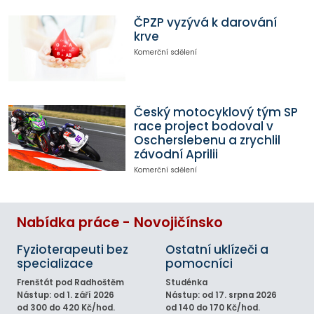
ČPZP vyzývá k darování
krve
Komerční sdělení
Český motocyklový tým SP
race project bodoval v
Oscherslebenu a zrychlil
závodní Aprilii
Komerční sdělení
Nabídka práce - Novojičínsko
Fyzioterapeuti bez
Ostatní uklízeči a
specializace
pomocníci
Frenštát pod Radhoštěm
Studénka
Nástup: od 1. září 2026
Nástup: od 17. srpna 2026
od 300 do 420 Kč/hod.
od 140 do 170 Kč/hod.