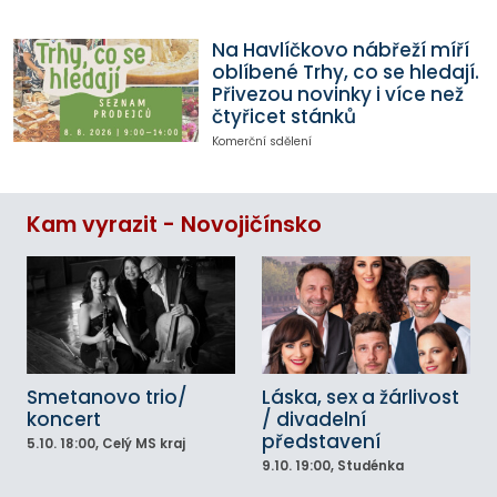
Na Havlíčkovo nábřeží míří
oblíbené Trhy, co se hledají.
Přivezou novinky i více než
čtyřicet stánků
Komerční sdělení
Kam vyrazit - Novojičínsko
Smetanovo trio/
Láska, sex a žárlivost
koncert
/ divadelní
představení
5.10.
18:00
, Celý MS kraj
9.10.
19:00
, Studénka