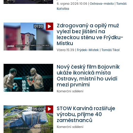
6. srpna 2026
10:06
|
Ostrava-město
|
Tomáš
Kořistka
Zdrogovaný a opilý muž
01:20
vylezl bez jištění na
lezeckou stěnu ve Frýdku-
Místku
Včera
15:39
|
Frýdek-Místek
|
Tomáš Tikal
Nový český film Bojovník
ukáže ikonická místa
Ostravy, místní ho uvidí
mezi prvními
Komerční sdělení
STOW Karviná rozšiřuje
05:00
výrobu, přijme 40
zaměstnanců
Komerční sdělení