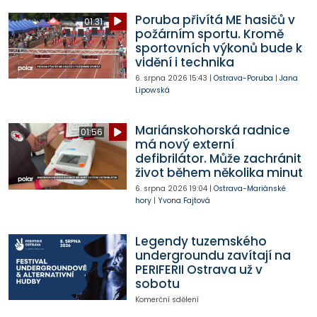
Poruba přivítá ME hasičů v
01:31
požárním sportu. Kromě
sportovních výkonů bude k
vidění i technika
6. srpna 2026
15:43
|
Ostrava-Poruba
|
Jana
Lipowská
Mariánskohorská radnice
01:56
má nový externí
defibrilátor. Může zachránit
život během několika minut
6. srpna 2026
19:04
|
Ostrava-Mariánské
hory
|
Yvona Fajtová
Legendy tuzemského
undergroundu zavítají na
PERIFERII Ostrava už v
sobotu
Komerční sdělení