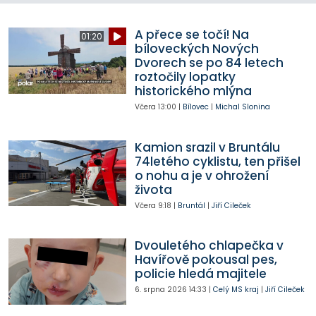
A přece se točí! Na
01:20
bíloveckých Nových
Dvorech se po 84 letech
roztočily lopatky
historického mlýna
Včera
13:00
|
Bílovec
|
Michal Slonina
Kamion srazil v Bruntálu
74letého cyklistu, ten přišel
o nohu a je v ohrožení
života
Včera
9:18
|
Bruntál
|
Jiří Cileček
Dvouletého chlapečka v
Havířově pokousal pes,
policie hledá majitele
6. srpna 2026
14:33
|
Celý MS kraj
|
Jiří Cileček