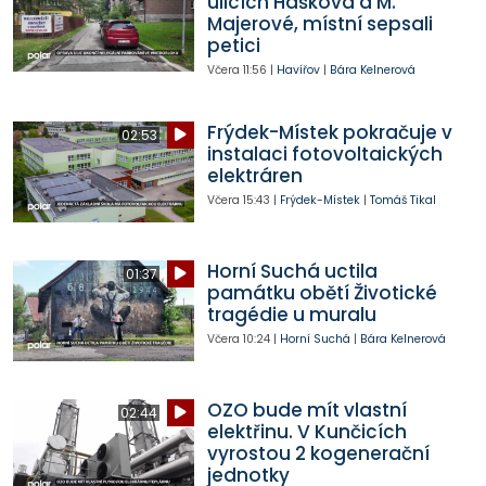
ulicích Haškova a M.
Majerové, místní sepsali
petici
Včera
11:56
|
Havířov
|
Bára Kelnerová
Frýdek-Místek pokračuje v
02:53
instalaci fotovoltaických
elektráren
Včera
15:43
|
Frýdek-Místek
|
Tomáš Tikal
Horní Suchá uctila
01:37
památku obětí Životické
tragédie u muralu
Včera
10:24
|
Horní Suchá
|
Bára Kelnerová
OZO bude mít vlastní
02:44
elektřinu. V Kunčicích
vyrostou 2 kogenerační
jednotky