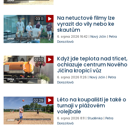
Na netuctové filmy lze
03:11
vyrazit do vily nebo ke
skautům
6. srpna 2026
16:42
|
Nový Jičín
|
Petra
Dorazilová
Když jde teplota nad třicet,
01:20
ochlazuje centrum Nového
Jičína kropicí vůz
6. srpna 2026
11:26
|
Nový Jičín
|
Petra
Dorazilová
Léto na koupališti je také o
02:29
turnaji v plážovém
volejbale
6. srpna 2026
8:11
|
Studénka
|
Petra
Dorazilová