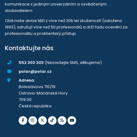
komunikace s jediným univerzálním a osvědčeným
dodavatelem.
Obě naše divize těží z více než 30ti let zkušeností (založeno
1993), sdružují více než 50 profesionálů a drží řadu ocenění za
profesionalitu a proklientský přístup.
Kontaktujte nás
552 303 303
(Nezasílejte SMS, děkujeme)
polar@polar.cz
Adresa:
Boleslavova 710/19
Ostrava-Mariánské Hory
709 00
Česká republika