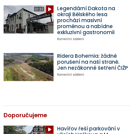
Legendární Dakota na
01:32
okraji Bělského lesa
prochází masivní
proměnou a nabídne
exkluzivní gastronomii
Komerční sdělení
Ridera Bohemia: žádné
porušení na naší straně.
Jen nezákonné šetření ČIŽP
Komerční sdělení
Doporučujeme
Havířov řeší parkování v
02:38