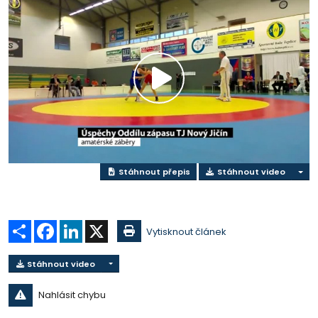
Přehrát
video
Stáhnout přepis
Stáhnout video
Sdílet
Facebook
LinkedIn
X
Vytisknout článek
Stáhnout video
Nahlásit chybu