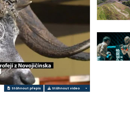
řehrát
ideo
Stáhnout přepis
Stáhnout video