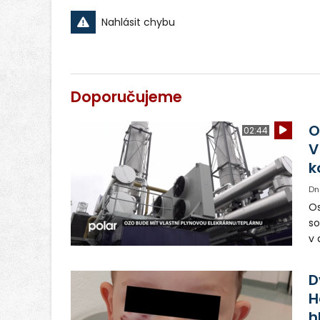
Nahlásit chybu
Doporučujeme
O
02:44
V
k
Dn
Os
so
v 
ná
Ve
D
H
h