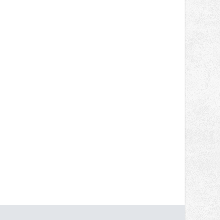
rozsáhlých staveb, ale také u
menších projektů, které formují
podobu veřejného prostoru. Autorem
celé koncepce Vánoční hvězdy je
Jakub Stoupenec z HSF System.