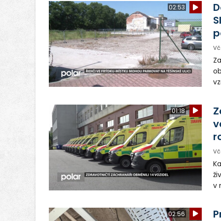
dě
D
02:53
S
p
Vč
Za
ob
vz
D
sp
Z
01:18
v
r
Vč
Ka
ži
v 
– 
vy
P
02:56