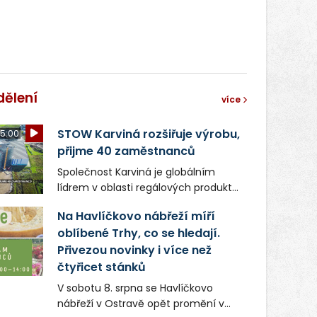
světa vrcholových zápasů, tentokrát
v MMA.
dělení
více
STOW Karviná rozšiřuje výrobu,
5:00
přijme 40 zaměstnanců
Společnost Karviná je globálním
lídrem v oblasti regálových produktů
a systémů, stabilním
Na Havlíčkovo nábřeží míří
zaměstnavatelem na Karvinsku a
oblíbené Trhy, co se hledají.
firmou s obrovským potenciálem.
Přivezou novinky i více než
čtyřicet stánků
V sobotu 8. srpna se Havlíčkovo
nábřeží v Ostravě opět promění v