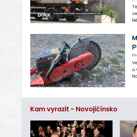
Te
ve
Ně
vy
in
M
p
Dn
Ve
u 
No
pr
vr
n
Kam vyrazit - Novojičínsko