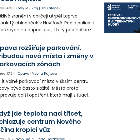
es
14:33
|
Celý MS kraj
|
Jiří Cileček
klivé zranění v obličeji utrpěl teprve
ouletý chlapeček v Havířově. Podle policie i
íbuzných ho napadl pes, který pobíhal bez
dítka a náhubku. Majitel psa údajně z místa
ešel. Případem už se zabývá policie, která
pava rozšiřuje parkování.
jitele psa hledá.
řibudou nová místa i změny v
arkovacích zónách
era
17:24
|
Opava
|
Yvona Fajtová
jít volné parkovací místo v širším centru
avy bývá často složité. Město proto
ipravuje další opatření, která mají situaci
epšit. Vznikají nová parkovací stání, mění se
ganizace dopravy a některé novinky čekají
dyž jde teplota nad třicet,
ké řidiče v parkovacích zónách.
chlazuje centrum Nového
ičína kropicí vůz
es
11:26
|
Nový Jičín
|
Petra Dorazilová