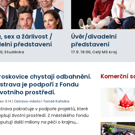
, sex a žárlivost /
Úvěr/divadelní
elní představení
představení
00
, Studénka
17.9.
19:00
, Celý MS kraj
roskovice chystají odbahnění.
Komerční s
strava je podpoří z Fondu
ivotního prostředí.
es
9:14
|
Ostrava-město
|
Tomáš Kořistka
trava pokračuje v podpoře projektů, které
epšují životní prostředí. Z městského fondu
putují další miliony na péči o krajinu,
řejný prostor i environmentální výchovu