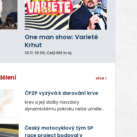
One man show: Varieté
Krhut
10.11.
19:00
, Celý MS kraj
dělení
více
ČPZP vyzývá k darování krve
Krev a její složky navzdory
dynamickému pokroku nelze uměle
vyrobit. Zdravotnictví se tudíž bez
ochoty lidí darovat tuto
Český motocyklový tým SP
nenahraditelnou tělní tekutinu
race project bodoval v
neobejde. Naléhavá potřeba doplnit