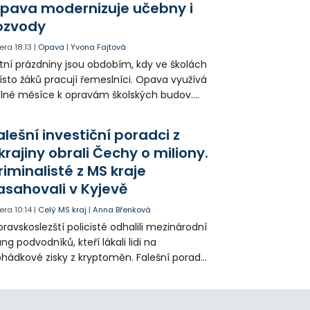
pava modernizuje učebny i
ozvody
era
18:13
|
Opava
|
Yvona Fajtová
tní prázdniny jsou obdobím, kdy ve školách
sto žáků pracují řemeslníci. Opava využívá
lné měsíce k opravám školských budov.
tos jsou díky obnově školek po
ředloňských povodních práce méně
alešní investiční poradci z
zsáhlé.
krajiny obrali Čechy o miliony.
riminalisté z MS kraje
asahovali v Kyjevě
era
10:14
|
Celý MS kraj
|
Anna Břenková
ravskoslezští policisté odhalili mezinárodní
ng podvodníků, kteří lákali lidi na
hádkové zisky z kryptoměn. Falešní poradci
lámanou češtinou volali obětem z
rajinského call centra a připravili Čechy o
sítky až stovky milionů korun. Na padesátce