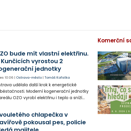
Komerční s
ZO bude mít vlastní elektřinu.
0
 Kunčicích vyrostou 2
ogenerační jednotky
es
10:06
|
Ostrava-město
|
Tomáš Kořistka
trava udělala další krok k energetické
běstačnosti. Moderní kogenerační jednotky
areálu OZO vyrobí elektřinu i teplo a sníží
klady i emise. Malou elektrárnu postaví
olia přímo v Kunčicích.
vouletého chlapečka v
avířově pokousal pes, policie
ledá majitele