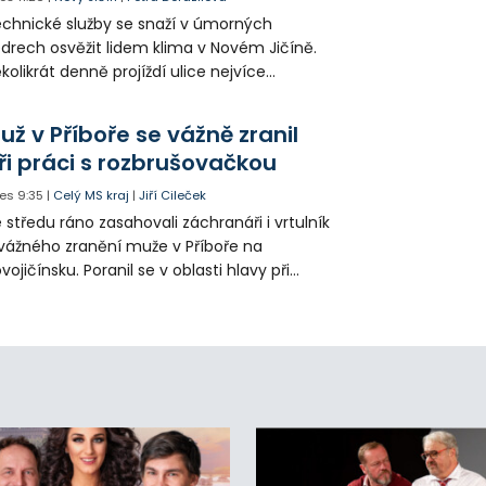
chnické služby se snaží v úmorných
drech osvěžit lidem klima v Novém Jičíně.
kolikrát denně projíždí ulice nejvíce
hřátého centra kropící vůz. Zvýšila se také
tenzita zálivky květinových záhonů.
už v Příboře se vážně zranil
ři práci s rozbrušovačkou
es
9:35
|
Celý MS kraj
|
Jiří Cileček
 středu ráno zasahovali záchranáři i vrtulník
vážného zranění muže v Příboře na
vojičínsku. Poranil se v oblasti hlavy při
áci s rozbrušovačkou. Následně byl
tulníkem přepraven do ostravské fakultní
emocnice.