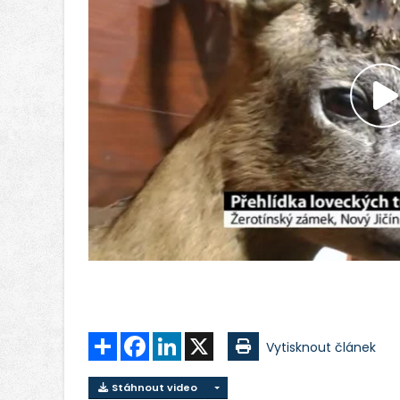
P
v
Sdílet
Facebook
LinkedIn
X
Vytisknout článek
Stáhnout video