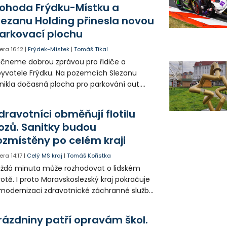
tí a mládeže.
ohoda Frýdku-Místku a
lezanu Holding přinesla novou
arkovací plochu
era
16:12
|
Frýdek-Místek
|
Tomáš Tikal
čneme dobrou zprávou pro řidiče a
yvatele Frýdku. Na pozemcích Slezanu
nikla dočasná plocha pro parkování aut.
ohodlo se na tom město s vedením
olečnosti Slezan Holding.
dravotníci obměňují flotilu
ozů. Sanitky budou
ozmístěny po celém kraji
era
14:17
|
Celý MS kraj
|
Tomáš Kořistka
ždá minuta může rozhodovat o lidském
votě. I proto Moravskoslezský kraj pokračuje
modernizaci zdravotnické záchranné služby
do provozu nyní zamířilo 14 nových sanitek
bavených nejmodernější technikou.
rázdniny patří opravám škol.