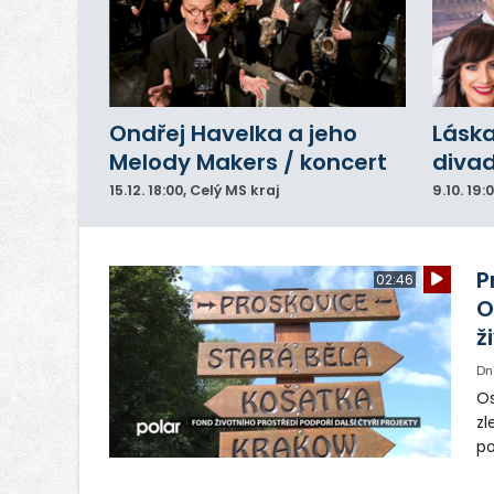
Ondřej Havelka a jeho
Láska
Melody Makers / koncert
divad
15.12.
18:00
, Celý MS kraj
9.10.
19:
P
02:46
O
ž
Dn
Os
zl
po
ve