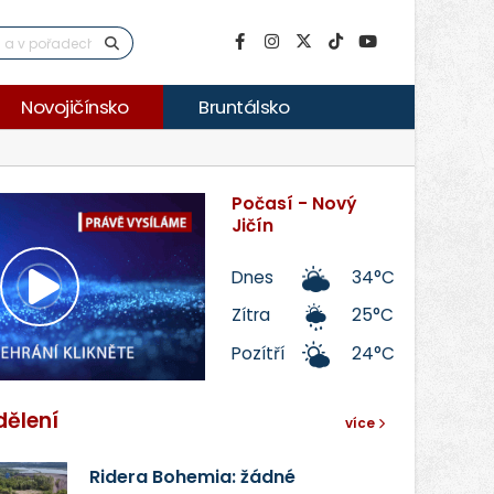
Novojičínsko
Bruntálsko
Počasí - Nový
Jičín
Dnes
34°C
Přehrát
Zítra
25°C
Pozítří
24°C
video
dělení
více
Ridera Bohemia: žádné