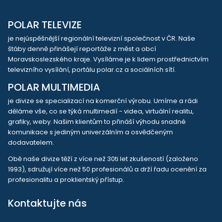
POLAR TELEVIZE
je nejúspěšnější regionální televizní společnost v ČR. Naše
štáby denně přinášejí reportáže z měst a obcí
Moravskoslezského kraje. Vysíláme je k lidem prostřednictvím
televizního vysílání, portálu polar.cz a sociálních sítí.
POLAR MULTIMEDIA
je divize se specializací na komerční výrobu. Umíme a rádi
děláme vše, co se týká multimedií - videa, virtuální realitu,
grafiky, weby. Našim klientům to přináší výhodu snadné
komunikace s jediným univerzálním a osvědčeným
dodavatelem.
Obě naše divize těží z více než 30ti let zkušeností (založeno
1993), sdružují více než 50 profesionálů a drží řadu ocenění za
profesionalitu a proklientský přístup.
Kontaktujte nás