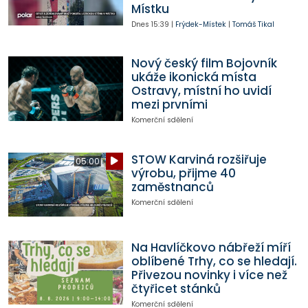
Místku
Dnes
15:39
|
Frýdek-Místek
|
Tomáš Tikal
Nový český film Bojovník
ukáže ikonická místa
Ostravy, místní ho uvidí
mezi prvními
Komerční sdělení
STOW Karviná rozšiřuje
05:00
výrobu, přijme 40
zaměstnanců
Komerční sdělení
Na Havlíčkovo nábřeží míří
oblíbené Trhy, co se hledají.
Přivezou novinky i více než
čtyřicet stánků
Komerční sdělení