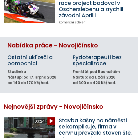
race project bodoval v
Oscherslebenu a zrychlil
závodní Aprilii
Komerční sdělení
Nabídka práce - Novojičínsko
Ostatní uklízeči a
Fyzioterapeuti bez
pomocníci
specializace
Studénka
Frenštát pod Radhoštěm
Nástup: od 17. srpna 2026
Nástup: od 1. září 2026
od 140 do 170 Kč/hod.
od 300 do 420 Kč/hod.
Nejnovější zprávy - Novojičínsko
Stavba kašny na náměstí
03:24
se komplikuje, firma v
červnu převzala staveniště,