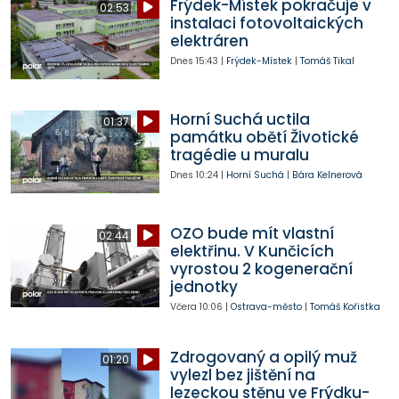
Frýdek-Místek pokračuje v
02:53
instalaci fotovoltaických
elektráren
Dnes
15:43
|
Frýdek-Místek
|
Tomáš Tikal
Horní Suchá uctila
01:37
památku obětí Životické
tragédie u muralu
Dnes
10:24
|
Horní Suchá
|
Bára Kelnerová
OZO bude mít vlastní
02:44
elektřinu. V Kunčicích
vyrostou 2 kogenerační
jednotky
Včera
10:06
|
Ostrava-město
|
Tomáš Kořistka
Zdrogovaný a opilý muž
01:20
vylezl bez jištění na
lezeckou stěnu ve Frýdku-