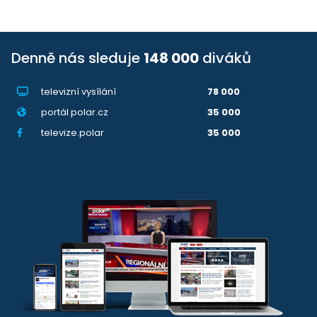
Denně nás sleduje
148 000
diváků
televizní vysílání
78 000
portál polar.cz
35 000
televize.polar
35 000