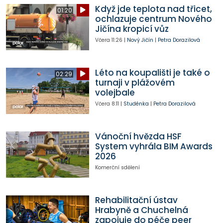
Když jde teplota nad třicet,
01:20
ochlazuje centrum Nového
Jičína kropicí vůz
Včera
11:26
|
Nový Jičín
|
Petra Dorazilová
Léto na koupališti je také o
02:29
turnaji v plážovém
volejbale
Včera
8:11
|
Studénka
|
Petra Dorazilová
Vánoční hvězda HSF
System vyhrála BIM Awards
2026
Komerční sdělení
Rehabilitační ústav
Hrabyně a Chuchelná
zapojuje do péče peer