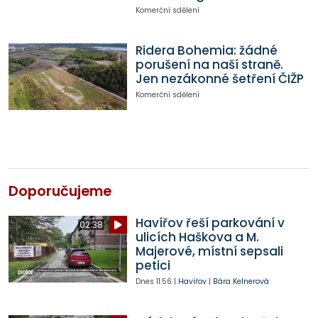
Komerční sdělení
Ridera Bohemia: žádné
porušení na naší straně.
Jen nezákonné šetření ČIŽP
Komerční sdělení
Doporučujeme
Havířov řeší parkování v
02:38
ulicích Haškova a M.
Majerové, místní sepsali
petici
Dnes
11:56
|
Havířov
|
Bára Kelnerová