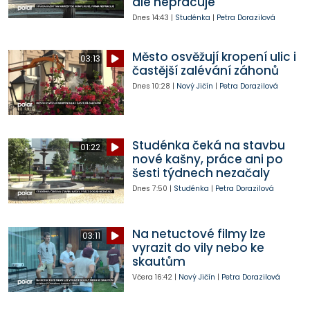
ale nepracuje
Dnes
14:43
|
Studénka
|
Petra Dorazilová
Město osvěžují kropení ulic i
03:13
častější zalévání záhonů
Dnes
10:28
|
Nový Jičín
|
Petra Dorazilová
Studénka čeká na stavbu
01:22
nové kašny, práce ani po
šesti týdnech nezačaly
Dnes
7:50
|
Studénka
|
Petra Dorazilová
Na netuctové filmy lze
03:11
vyrazit do vily nebo ke
skautům
Včera
16:42
|
Nový Jičín
|
Petra Dorazilová