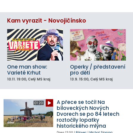
Kam vyrazit - Novojičínsko
One man show:
Operky / představení
Varieté Krhut
pro děti
10.11.
19:00
, Celý MS kraj
13.9.
15:00
, Celý MS kraj
A přece se točí! Na
01:20
bíloveckých Nových
Dvorech se po 84 letech
roztočily lopatky
historického mlýna
Dnes
13:00
|
Bílovec
|
Michal Slonina