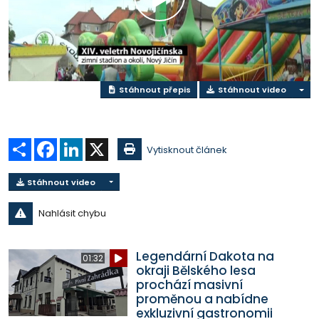
Přehrát
video
Stáhnout přepis
Stáhnout video
Sdílet
Facebook
LinkedIn
X
Vytisknout článek
Stáhnout video
Nahlásit chybu
Legendární Dakota na
01:32
okraji Bělského lesa
prochází masivní
proměnou a nabídne
exkluzivní gastronomii