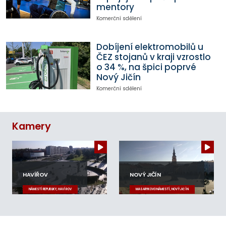
mentory
Komerční sdělení
Dobíjení elektromobilů u
ČEZ stojanů v kraji vzrostlo
o 34 %, na špici poprvé
Nový Jičín
Komerční sdělení
Kamery
HAVÍŘOV
NOVÝ JIČÍN
NÁMĚSTÍ REPUBLIKY, HAVÍŘOV
MASARYKOVO NÁMĚSTÍ, NOVÝ JIČÍN