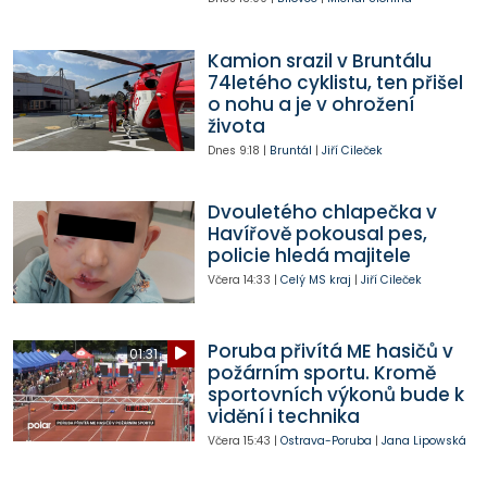
Kamion srazil v Bruntálu
74letého cyklistu, ten přišel
o nohu a je v ohrožení
života
Dnes
9:18
|
Bruntál
|
Jiří Cileček
Dvouletého chlapečka v
Havířově pokousal pes,
policie hledá majitele
Včera
14:33
|
Celý MS kraj
|
Jiří Cileček
Poruba přivítá ME hasičů v
01:31
požárním sportu. Kromě
sportovních výkonů bude k
vidění i technika
Včera
15:43
|
Ostrava-Poruba
|
Jana Lipowská