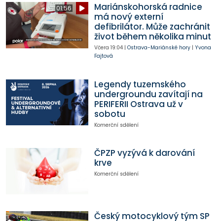
Mariánskohorská radnice
01:56
má nový externí
defibrilátor. Může zachránit
život během několika minut
Včera
19:04
|
Ostrava-Mariánské hory
|
Yvona
Fajtová
Legendy tuzemského
undergroundu zavítají na
PERIFERII Ostrava už v
sobotu
Komerční sdělení
ČPZP vyzývá k darování
krve
Komerční sdělení
Český motocyklový tým SP