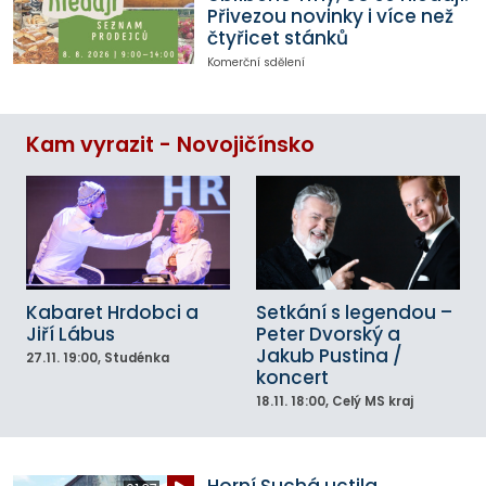
Přivezou novinky i více než
čtyřicet stánků
Komerční sdělení
Kam vyrazit - Novojičínsko
Kabaret Hrdobci a
Setkání s legendou –
Jiří Lábus
Peter Dvorský a
Jakub Pustina /
27.11.
19:00
, Studénka
koncert
18.11.
18:00
, Celý MS kraj
Horní Suchá uctila