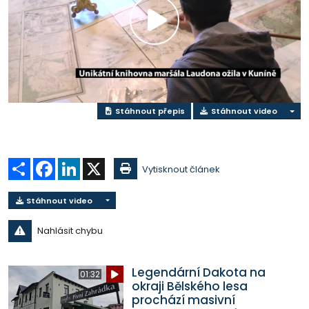
Přehrát
video
Stáhnout přepis
Stáhnout video
Sdílet
Facebook
LinkedIn
X
Vytisknout článek
Stáhnout video
Nahlásit chybu
Legendární Dakota na
01:32
okraji Bělského lesa
prochází masivní