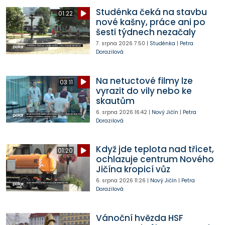
Studénka čeká na stavbu
01:22
nové kašny, práce ani po
šesti týdnech nezačaly
7. srpna 2026
7:50
|
Studénka
|
Petra
Dorazilová
Na netuctové filmy lze
03:11
vyrazit do vily nebo ke
skautům
6. srpna 2026
16:42
|
Nový Jičín
|
Petra
Dorazilová
Když jde teplota nad třicet,
01:20
ochlazuje centrum Nového
Jičína kropicí vůz
6. srpna 2026
11:26
|
Nový Jičín
|
Petra
Dorazilová
Vánoční hvězda HSF