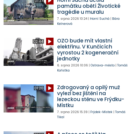
01:37
památku obětí Životické
tragédie u muralu
7. srpna 2026
10:24
|
Horní Suchá
|
Bára
Kelnerová
OZO bude mít vlastní
02:44
elektřinu. V Kunčicích
vyrostou 2 kogenerační
jednotky
6. srpna 2026
10:06
|
Ostrava-město
|
Tomáš
Kořistka
Zdrogovaný a opilý muž
01:20
vylezl bez jištění na
lezeckou stěnu ve Frýdku-
Místku
7. srpna 2026
15:39
|
Frýdek-Místek
|
Tomáš
Tikal