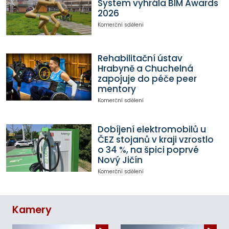
System vyhrála BIM Awards
2026
Komerční sdělení
Rehabilitační ústav
Hrabyně a Chuchelná
zapojuje do péče peer
mentory
Komerční sdělení
Dobíjení elektromobilů u
ČEZ stojanů v kraji vzrostlo
o 34 %, na špici poprvé
Nový Jičín
Komerční sdělení
Kamery