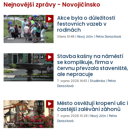
Nejnovější zprávy - Novojičínsko
Akce byla o důležitosti
03:06
festovních vazeb v
rodinách
Včera
10:48
|
Nový Jičín
|
Petra Dorazilová
Stavba kašny na náměstí
03:24
se komplikuje, firma v
červnu převzala staveniště,
ale nepracuje
7. srpna 2026
14:43
|
Studénka
|
Petra
Dorazilová
Město osvěžují kropení ulic i
03:13
častější zalévání záhonů
7. srpna 2026
10:28
|
Nový Jičín
|
Petra
Dorazilová