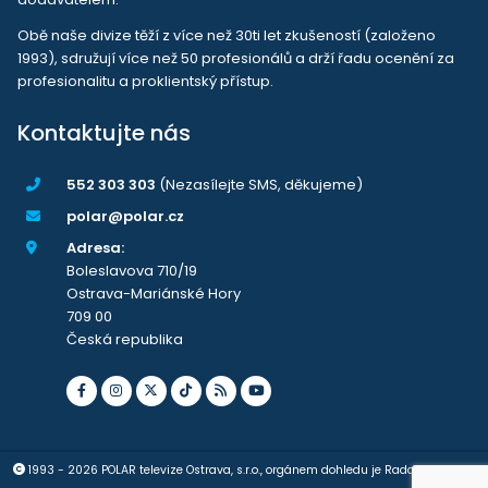
Obě naše divize těží z více než 30ti let zkušeností (založeno
1993), sdružují více než 50 profesionálů a drží řadu ocenění za
profesionalitu a proklientský přístup.
Kontaktujte nás
552 303 303
(Nezasílejte SMS, děkujeme)
polar@polar.cz
Adresa:
Boleslavova 710/19
Ostrava-Mariánské Hory
709 00
Česká republika
1993 - 2026 POLAR televize Ostrava, s.r.o., orgánem dohledu je Rada pro