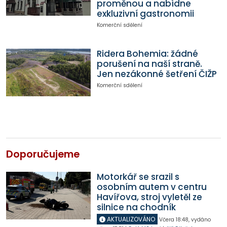
proměnou a nabídne
exkluzivní gastronomii
Komerční sdělení
Ridera Bohemia: žádné
porušení na naší straně.
Jen nezákonné šetření ČIŽP
Komerční sdělení
Doporučujeme
Motorkář se srazil s
osobním autem v centru
Havířova, stroj vyletěl ze
silnice na chodník
AKTUALIZOVÁNO
Včera
18:48
,
vydáno