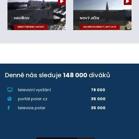
HAVÍŘOV
NOVÝ JIČÍN
NÁMĚSTÍ REPUBLIKY, HAVÍŘOV
MASARYKOVO NÁMĚSTÍ, NOVÝ JIČÍN
Denně nás sleduje
148 000
diváků
televizní vysílání
78 000
portál polar.cz
35 000
televize.polar
35 000