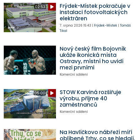
Frýdek-Místek pokračuje v
02:53
instalaci fotovoltaických
elektráren
7. srpna 2026
15:43
|
Frýdek-Místek
|
Tomáš
Tikal
Nový český film Bojovník
ukáže ikonická místa
Ostravy, místní ho uvidí
mezi prvními
Komerční sdělení
STOW Karviná rozšiřuje
05:00
výrobu, přijme 40
zaměstnanců
Komerční sdělení
Na Havlíčkovo nábřeží míří
oblíbené Trhy, co se hledají.