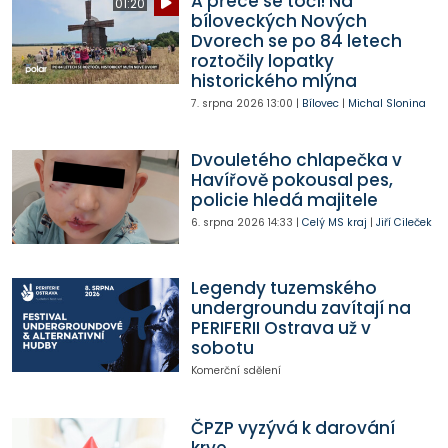
A přece se točí! Na
01:20
bíloveckých Nových
Dvorech se po 84 letech
roztočily lopatky
historického mlýna
7. srpna 2026
13:00
|
Bílovec
|
Michal Slonina
Dvouletého chlapečka v
Havířově pokousal pes,
policie hledá majitele
6. srpna 2026
14:33
|
Celý MS kraj
|
Jiří Cileček
Legendy tuzemského
undergroundu zavítají na
PERIFERII Ostrava už v
sobotu
Komerční sdělení
ČPZP vyzývá k darování
krve