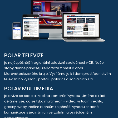
POLAR TELEVIZE
je nejúspěšnější regionální televizní společnost v ČR. Naše
štáby denně přinášejí reportáže z měst a obcí
Moravskoslezského kraje. Vysíláme je k lidem prostřednictvím
televizního vysílání, portálu polar.cz a sociálních sítí.
POLAR MULTIMEDIA
je divize se specializací na komerční výrobu. Umíme a rádi
děláme vše, co se týká multimedií - videa, virtuální realitu,
grafiky, weby. Našim klientům to přináší výhodu snadné
komunikace s jediným univerzálním a osvědčeným
dodavatelem.