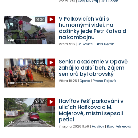
včera
17:51
|
Celý MS kraj
|
Jiří Cileček
V Palkovicích válí s
01:30
humornými videi, na
dožínky jede Petr Kotvald
na kombajnu
Včera
9:16
|
Palkovice
|
Libor Běčák
Senior akademie v Opavě
02:50
zahájila další běh. Zájem
seniorů byl obrovský
Včera
10:28
|
Opava
|
Yvona Fajtová
Havířov řeší parkování v
02:38
ulicích Haškova a M.
Majerové, místní sepsali
petici
7. srpna 2026
11:56
|
Havířov
|
Bára Kelnerová