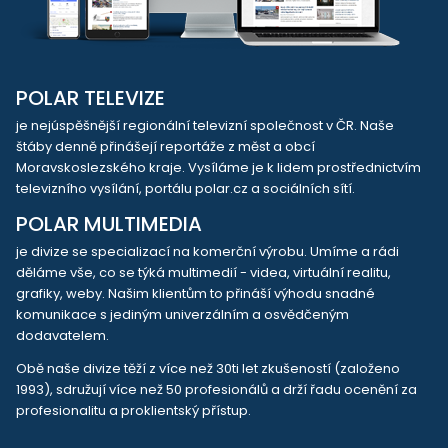
POLAR TELEVIZE
je nejúspěšnější regionální televizní společnost v ČR. Naše
štáby denně přinášejí reportáže z měst a obcí
Moravskoslezského kraje. Vysíláme je k lidem prostřednictvím
televizního vysílání, portálu polar.cz a sociálních sítí.
POLAR MULTIMEDIA
je divize se specializací na komerční výrobu. Umíme a rádi
děláme vše, co se týká multimedií - videa, virtuální realitu,
grafiky, weby. Našim klientům to přináší výhodu snadné
komunikace s jediným univerzálním a osvědčeným
dodavatelem.
Obě naše divize těží z více než 30ti let zkušeností (založeno
1993), sdružují více než 50 profesionálů a drží řadu ocenění za
profesionalitu a proklientský přístup.