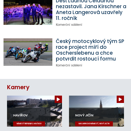
Déšť Ladnou Čeladnou
nezastavil. Jana Kirschner a
Aneta Langerová uzavřely
11. ročník
Komerční sdělení
Český motocyklový tým SP
race project míří do
Oscherslebenu a chce
potvrdit rostoucí formu
Komerční sdělení
Kamery
HAVÍŘOV
NOVÝ JIČÍN
NÁMĚSTÍ REPUBLIKY, HAVÍŘOV
MASARYKOVO NÁMĚSTÍ, NOVÝ JIČÍN