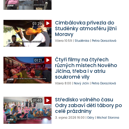
Cimbálovka přivezla do
03:29
Studénky atmosféru jižní
Moravy
Včera
10:59
|
Studénka
|
Petra Dorazilová
Čtyři filmy na čtyřech
01:21
různých místech Nového
Jičína, třeba i v atriu
soukromé vily
Včera
8:00
|
Nový Jičín
|
Petra Dorazilová
Středisko volného času
01:46
Odry zabaví děti tábory po
celé prázdniny
3. srpna 2026
16:00
|
Odry
|
Michal Slonina