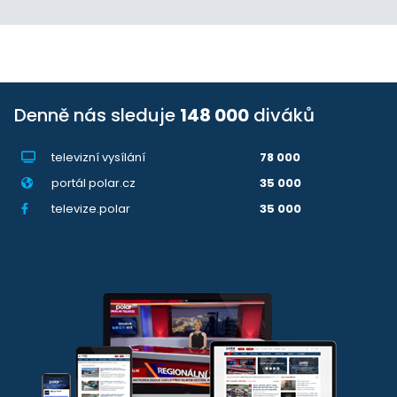
Denně nás sleduje
148 000
diváků
televizní vysílání
78 000
portál polar.cz
35 000
televize.polar
35 000