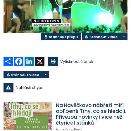
Přehrát
video
Stáhnout přepis
Stáhnout video
Sdílet
Facebook
LinkedIn
X
Vytisknout článek
Stáhnout video
Nahlásit chybu
Na Havlíčkovo nábřeží míří
oblíbené Trhy, co se hledají.
Přivezou novinky i více než
čtyřicet stánků
Komerční sdělení