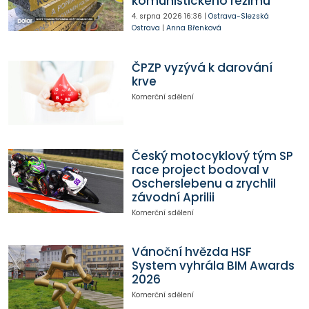
komunistického režimu
4. srpna 2026
16:36
|
Ostrava-Slezská
Ostrava
|
Anna Břenková
ČPZP vyzývá k darování
krve
Komerční sdělení
Český motocyklový tým SP
race project bodoval v
Oscherslebenu a zrychlil
závodní Aprilii
Komerční sdělení
Vánoční hvězda HSF
System vyhrála BIM Awards
2026
Komerční sdělení