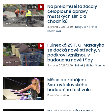
Na přelomu léta začaly
03:03
celoplošné opravy
městských silnic a
chodníků
3. srpna 2026
13:30
|
Nový Jičín
|
Petra
Dorazilová
Fulnecká ZŠ T. G. Masaryka
01:44
se dočká nové střechy, v
podkroví vzniknou v
budoucnu nové třídy
3. srpna 2026
12:00
|
Fulnek
|
Michal Slonina
Měsíc do zahájení
Svatováclavského
hudebního festivalu
Komerční sdělení