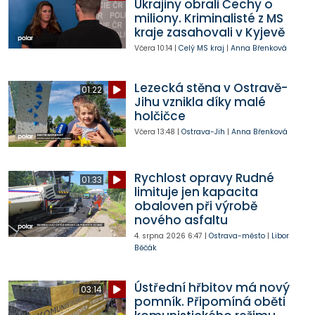
Ukrajiny obrali Čechy o
miliony. Kriminalisté z MS
kraje zasahovali v Kyjevě
Včera
10:14
|
Celý MS kraj
|
Anna Břenková
Lezecká stěna v Ostravě-
01:22
Jihu vznikla díky malé
holčičce
Včera
13:48
|
Ostrava-Jih
|
Anna Břenková
Rychlost opravy Rudné
01:33
limituje jen kapacita
obaloven při výrobě
nového asfaltu
4. srpna 2026
6:47
|
Ostrava-město
|
Libor
Běčák
Ústřední hřbitov má nový
03:14
pomník. Připomíná oběti