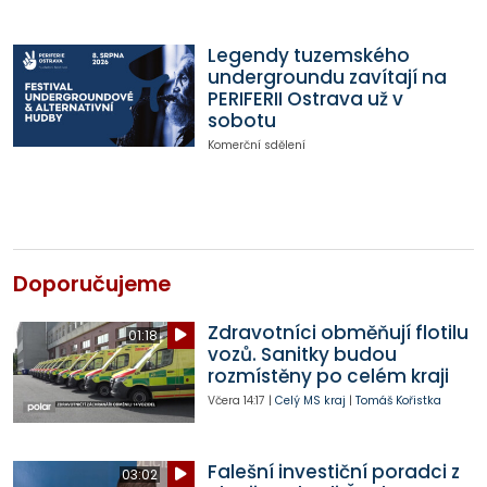
Legendy tuzemského
undergroundu zavítají na
PERIFERII Ostrava už v
sobotu
Komerční sdělení
Doporučujeme
Zdravotníci obměňují flotilu
01:18
vozů. Sanitky budou
rozmístěny po celém kraji
Včera
14:17
|
Celý MS kraj
|
Tomáš Kořistka
Falešní investiční poradci z
03:02