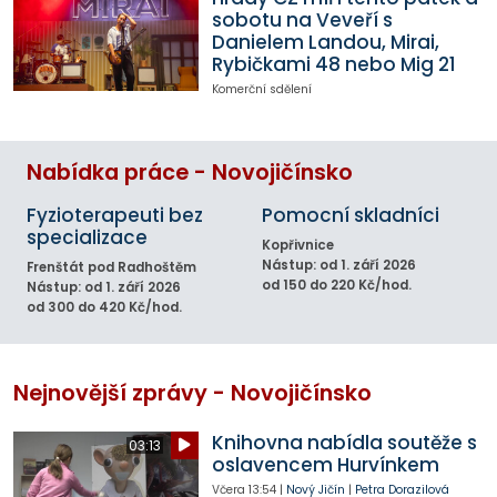
sobotu na Veveří s
Danielem Landou, Mirai,
Rybičkami 48 nebo Mig 21
Komerční sdělení
Nabídka práce - Novojičínsko
Fyzioterapeuti bez
Pomocní skladníci
specializace
Kopřivnice
Nástup: od 1. září 2026
Frenštát pod Radhoštěm
od 150 do 220 Kč/hod.
Nástup: od 1. září 2026
od 300 do 420 Kč/hod.
Nejnovější zprávy - Novojičínsko
Knihovna nabídla soutěže s
03:13
oslavencem Hurvínkem
Včera
13:54
|
Nový Jičín
|
Petra Dorazilová