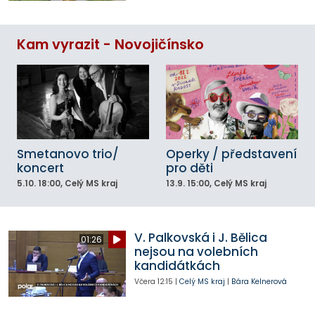
Kam vyrazit - Novojičínsko
Smetanovo trio/
Operky / představení
koncert
pro děti
5.10.
18:00
, Celý MS kraj
13.9.
15:00
, Celý MS kraj
V. Palkovská i J. Bělica
01:26
nejsou na volebních
kandidátkách
Včera
12:15
|
Celý MS kraj
|
Bára Kelnerová