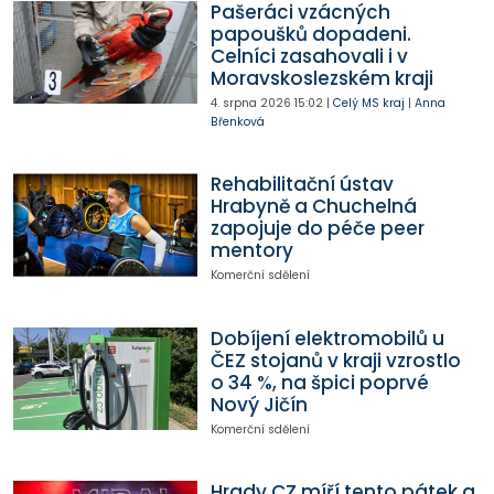
Pašeráci vzácných
papoušků dopadeni.
Celníci zasahovali i v
Moravskoslezském kraji
4. srpna 2026
15:02
|
Celý MS kraj
|
Anna
Břenková
Rehabilitační ústav
Hrabyně a Chuchelná
zapojuje do péče peer
mentory
Komerční sdělení
Dobíjení elektromobilů u
ČEZ stojanů v kraji vzrostlo
o 34 %, na špici poprvé
Nový Jičín
Komerční sdělení
Hrady CZ míří tento pátek a