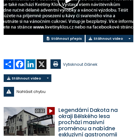
Přehrát
video
Stáhnout přepis
Stáhnout video
Sdílet
Facebook
LinkedIn
X
Vytisknout článek
Stáhnout video
Nahlásit chybu
Legendární Dakota na
01:32
okraji Bělského lesa
prochází masivní
proměnou a nabídne
exkluzivní gastronomii