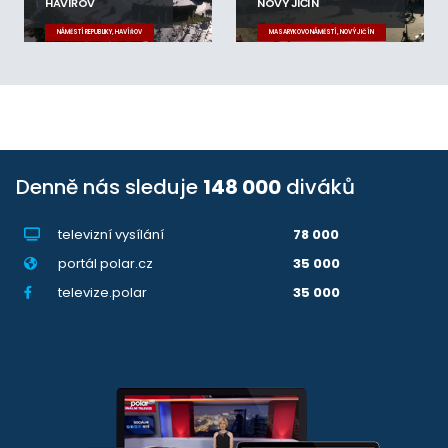
HAVÍŘOV
NOVÝ JIČÍN
NÁMĚSTÍ REPUBLIKY, HAVÍŘOV
MASARYKOVO NÁMĚSTÍ, NOVÝ JIČÍN
Denně nás sleduje
148 000
diváků
televizní vysílání
78 000
portál polar.cz
35 000
televize.polar
35 000