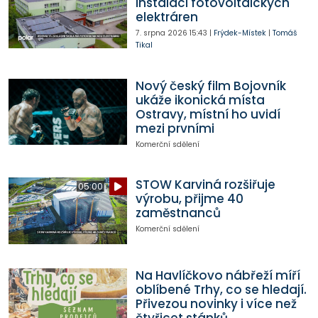
instalaci fotovoltaických
elektráren
7. srpna 2026
15:43
|
Frýdek-Místek
|
Tomáš
Tikal
Nový český film Bojovník
ukáže ikonická místa
Ostravy, místní ho uvidí
mezi prvními
Komerční sdělení
STOW Karviná rozšiřuje
05:00
výrobu, přijme 40
zaměstnanců
Komerční sdělení
Na Havlíčkovo nábřeží míří
oblíbené Trhy, co se hledají.
Přivezou novinky i více než