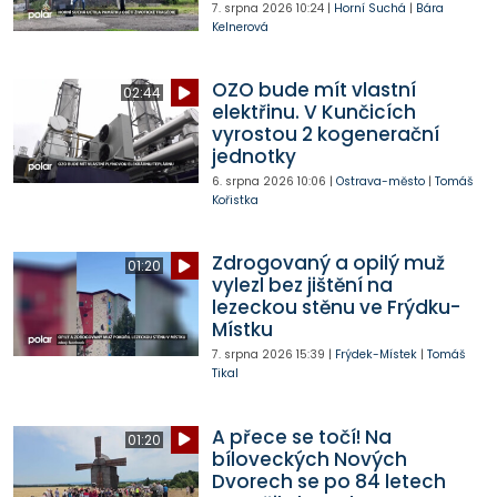
7. srpna 2026
10:24
|
Horní Suchá
|
Bára
Kelnerová
OZO bude mít vlastní
02:44
elektřinu. V Kunčicích
vyrostou 2 kogenerační
jednotky
6. srpna 2026
10:06
|
Ostrava-město
|
Tomáš
Kořistka
Zdrogovaný a opilý muž
01:20
vylezl bez jištění na
lezeckou stěnu ve Frýdku-
Místku
7. srpna 2026
15:39
|
Frýdek-Místek
|
Tomáš
Tikal
A přece se točí! Na
01:20
bíloveckých Nových
Dvorech se po 84 letech