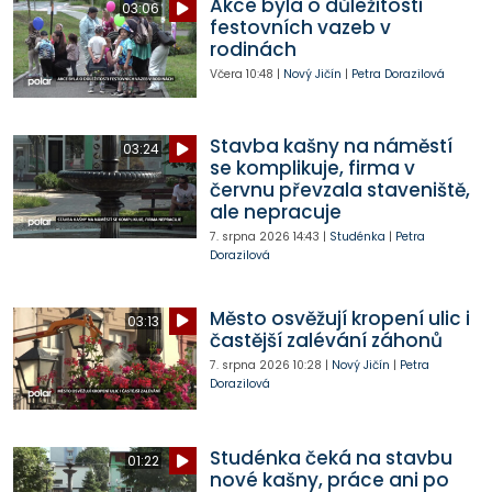
Akce byla o důležitosti
03:06
festovních vazeb v
rodinách
Včera
10:48
|
Nový Jičín
|
Petra Dorazilová
Stavba kašny na náměstí
03:24
se komplikuje, firma v
červnu převzala staveniště,
ale nepracuje
7. srpna 2026
14:43
|
Studénka
|
Petra
Dorazilová
Město osvěžují kropení ulic i
03:13
častější zalévání záhonů
7. srpna 2026
10:28
|
Nový Jičín
|
Petra
Dorazilová
Studénka čeká na stavbu
01:22
nové kašny, práce ani po