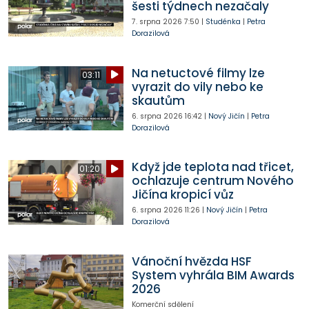
šesti týdnech nezačaly
7. srpna 2026
7:50
|
Studénka
|
Petra
Dorazilová
Na netuctové filmy lze
03:11
vyrazit do vily nebo ke
skautům
6. srpna 2026
16:42
|
Nový Jičín
|
Petra
Dorazilová
Když jde teplota nad třicet,
01:20
ochlazuje centrum Nového
Jičína kropicí vůz
6. srpna 2026
11:26
|
Nový Jičín
|
Petra
Dorazilová
Vánoční hvězda HSF
System vyhrála BIM Awards
2026
Komerční sdělení