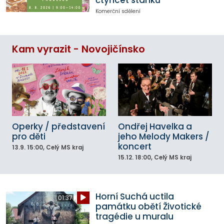
čtyřicet stánků
Komerční sdělení
Kam vyrazit - Novojičínsko
Operky / představení
Ondřej Havelka a
pro děti
jeho Melody Makers /
koncert
13.9.
15:00
, Celý MS kraj
15.12.
18:00
, Celý MS kraj
Horní Suchá uctila
01:37
památku obětí Životické
tragédie u muralu