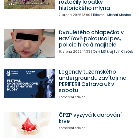
roztočily lopatky
historického mlýna
7. srpna 2026
13:00
|
Bílovec
|
Michal Slonina
Dvouletého chlapečka v
Havířově pokousal pes,
policie hledá majitele
6. srpna 2026
14:33
|
Celý MS kraj
|
Jiří Cileček
Legendy tuzemského
undergroundu zavítají na
PERIFERII Ostrava už v
sobotu
Komerční sdělení
ČPZP vyzývá k darování
krve
Komerční sdělení