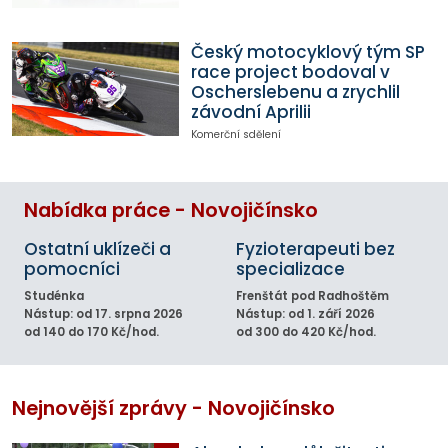
Český motocyklový tým SP
race project bodoval v
Oscherslebenu a zrychlil
závodní Aprilii
Komerční sdělení
Nabídka práce - Novojičínsko
Ostatní uklízeči a
Fyzioterapeuti bez
pomocníci
specializace
Studénka
Frenštát pod Radhoštěm
Nástup: od 17. srpna 2026
Nástup: od 1. září 2026
od 140 do 170 Kč/hod.
od 300 do 420 Kč/hod.
Nejnovější zprávy - Novojičínsko