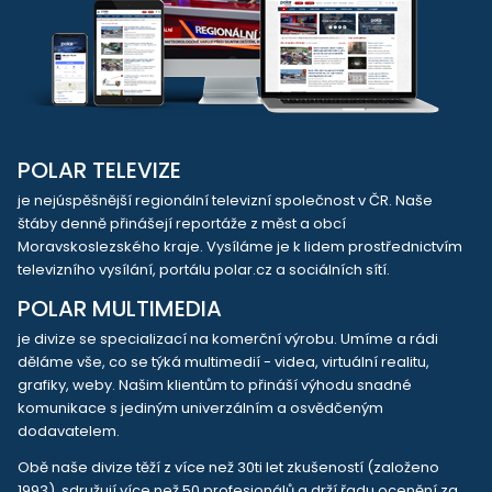
POLAR TELEVIZE
je nejúspěšnější regionální televizní společnost v ČR. Naše
štáby denně přinášejí reportáže z měst a obcí
Moravskoslezského kraje. Vysíláme je k lidem prostřednictvím
televizního vysílání, portálu polar.cz a sociálních sítí.
POLAR MULTIMEDIA
je divize se specializací na komerční výrobu. Umíme a rádi
děláme vše, co se týká multimedií - videa, virtuální realitu,
grafiky, weby. Našim klientům to přináší výhodu snadné
komunikace s jediným univerzálním a osvědčeným
dodavatelem.
Obě naše divize těží z více než 30ti let zkušeností (založeno
1993), sdružují více než 50 profesionálů a drží řadu ocenění za