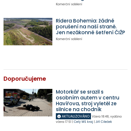
Komerční sdělení
Ridera Bohemia: žádné
porušení na naší straně.
Jen nezákonné šetření ČIŽP
Komerční sdělení
Doporučujeme
Motorkář se srazil s
osobním autem v centru
Havířova, stroj vyletěl ze
silnice na chodník
AKTUALIZOVÁNO
Včera
18:48
,
vydáno
včera
17:51
|
Celý MS kraj
|
Jiří Cileček