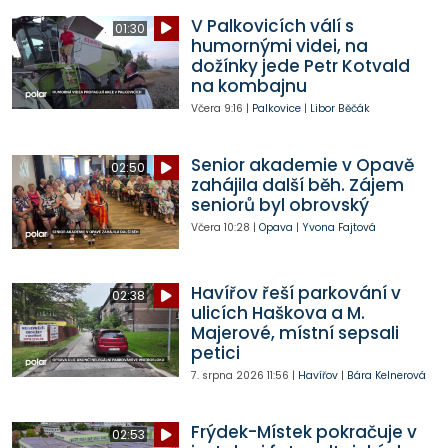
V Palkovicích válí s
01:30
humornými videi, na
dožínky jede Petr Kotvald
na kombajnu
Včera
9:16
|
Palkovice
|
Libor Běčák
Senior akademie v Opavě
02:50
zahájila další běh. Zájem
seniorů byl obrovský
Včera
10:28
|
Opava
|
Yvona Fajtová
Havířov řeší parkování v
02:38
ulicích Haškova a M.
Majerové, místní sepsali
petici
7. srpna 2026
11:56
|
Havířov
|
Bára Kelnerová
Frýdek-Místek pokračuje v
02:53