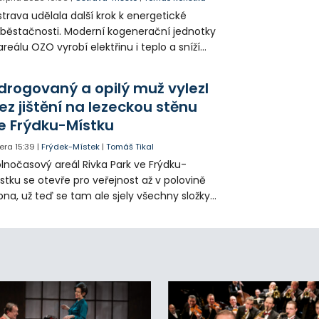
trava udělala další krok k energetické
běstačnosti. Moderní kogenerační jednotky
areálu OZO vyrobí elektřinu i teplo a sníží
klady i emise. Malou elektrárnu postaví
olia přímo v Kunčicích.
drogovaný a opilý muž vylezl
ez jištění na lezeckou stěnu
e Frýdku-Místku
era
15:39
|
Frýdek-Místek
|
Tomáš Tikal
lnočasový areál Rivka Park ve Frýdku-
stku se otevře pro veřejnost až v polovině
pna, už teď se tam ale sjely všechny složky
áchranného systému. Důvodem bylo
iknutí opilého muže pod vlivem drog do
eálu. Vyšplhal na lezeckou stěnu a nemohl
lů.