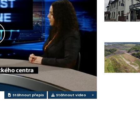
řehrát
ideo
Stáhnout přepis
Stáhnout video