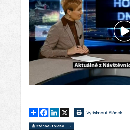
P
v
Sdílet
Facebook
LinkedIn
X
Vytisknout článek
Stáhnout video