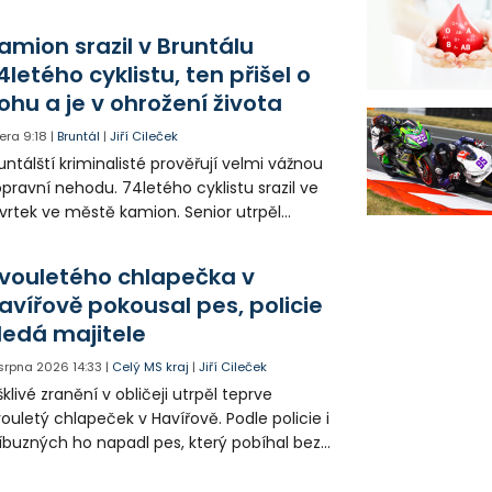
oletí. Kvůli nepříznivému větru je ale museli
zpohybovat dobrovolníci.
amion srazil v Bruntálu
4letého cyklistu, ten přišel o
ohu a je v ohrožení života
era
9:18
|
Bruntál
|
Jiří Cileček
untálští kriminalisté prověřují velmi vážnou
pravní nehodu. 74letého cyklistu srazil ve
vrtek ve městě kamion. Senior utrpěl
vastující zranění nohy a v ohrožení života
l letecky přepraven do nemocnice. Policie
vouletého chlapečka v
edá případné svědky.
avířově pokousal pes, policie
ledá majitele
 srpna 2026
14:33
|
Celý MS kraj
|
Jiří Cileček
klivé zranění v obličeji utrpěl teprve
ouletý chlapeček v Havířově. Podle policie i
íbuzných ho napadl pes, který pobíhal bez
dítka a náhubku. Majitel psa údajně z místa
ešel. Případem už se zabývá policie, která