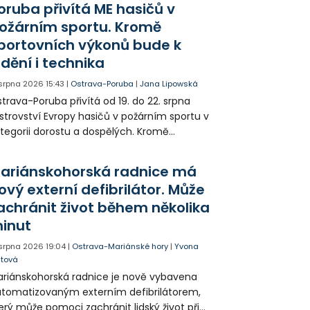
oruba přivítá ME hasičů v
jitele psa hledá.
ožárním sportu. Kromě
portovních výkonů bude k
idění i technika
 srpna 2026
15:43
|
Ostrava-Poruba
|
Jana Lipowská
trava-Poruba přivítá od 19. do 22. srpna
strovství Evropy hasičů v požárním sportu v
tegorii dorostu a dospělých. Kromě
ortovních výkonů budou k vidění také
ázky historické i současné techniky.
ariánskohorská radnice má
ový externí defibrilátor. Může
achránit život během několika
inut
 srpna 2026
19:04
|
Ostrava-Mariánské hory
|
Yvona
jtová
riánskohorská radnice je nově vybavena
tomatizovaným externím defibrilátorem,
erý může pomoci zachránit lidský život při