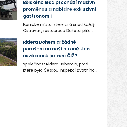
Bělského lesa prochází masivní
proměnou a nabídne exkluzivní
gastronomii
Ikonické místo, které zná snad každý
Ostravan, restaurace Dakota, píše
novou kapitolu. Silná mateřská
Ridera Bohemia: žádné
společnost Dang Investment Group
porušení na naší straně. Jen
s.r.o. investuje do projektu přes 50
nezákonné šetření ČIŽP
milionů korun. Cílem je přinést
Ostravě dva špičkové gastronomické
Společnost Ridera Bohemia, proti
koncepty, které v regionu dosud
které bylo Českou inspekcí životního
chyběly, luxusní středomořskou
prostředí (ČIŽP) čtyři roky vedeno
kuchyni a autentickou asijskou
vykonstruované řízení, při realizaci
gastronomii.
OVS na heřmanické haldě
postupovala v souladu se zákonem a
zadáním státního podniku DIAMO a v
této souvislosti nelze hovořit o
žádném odpadu. Ridera od počátku
označovala řízení ČIŽP za nezákonné
a domáhala se práva na spravedlivý