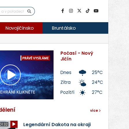
Novojičínsko
Bruntálsko
Počasí - Nový
Jičín
Dnes
25°C
Přehrát
Zítra
24°C
Pozítří
27°C
video
dělení
více
Legendární Dakota na okraji
01:32