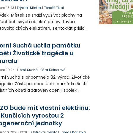
era
15:43
|
Frýdek-Místek
|
Tomáš Tikal
ýdek-Místek se snaží využívat plochy na
řechách svých objektů pro výstavbu
tovoltaických elektráren. Tentokrát přišla
da na 11. Základní školu ve Frýdku.
orní Suchá uctila památku
bětí Životické tragédie u
uralu
era
10:24
|
Horní Suchá
|
Bára Kelnerová
rní Suchá si připomněla 82. výročí Životické
agédie. Zástupci obce uctili památku šesti
stních obětí a zároveň ocenili spolek
votice Sobě za zpřístupnění informací o
agédii prostřednictvím QR kódů u
ZO bude mít vlastní elektřinu.
amátníků.
 Kunčicích vyrostou 2
ogenerační jednotky
 srpna 2026
10:06
|
Ostrava-město
|
Tomáš Kořistka