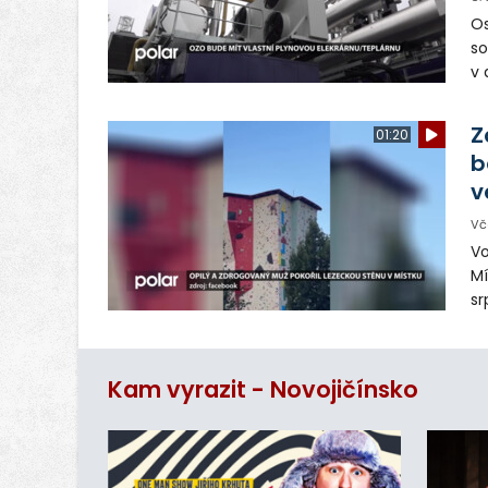
Os
so
v 
ná
Ve
Z
01:20
b
v
Vč
Vo
Mí
sr
z
vn
ar
Kam vyrazit - Novojičínsko
do