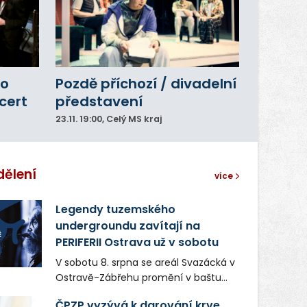
ho
Pozdě příchozí / divadelní
cert
představení
23.11.
19:00
, Celý MS kraj
dělení
více
Legendy tuzemského
undergroundu zavítají na
PERIFERII Ostrava už v sobotu
V sobotu 8. srpna se areál Svazácká v
Ostravě-Zábřehu promění v baštu
undergroundové a alternativní
ČPZP vyzývá k darování krve