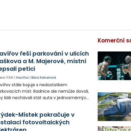
Komerční s
avířov řeší parkování v ulicích
aškova a M. Majerové, místní
epsali petici
era
11:56
|
Havířov
|
Bára Kelnerová
vířov stále bojuje s nedostatkem
rkovacích míst. Radnice ale nemůže dovoli,
0
y lidé nechávali stát auta v jednosměrných
icích, kde nezbývá místo pro průjezd IZS.
tuace se teď řeší v jednom vnitrobloku, kde
rýdek-Místek pokračuje v
 někteří obyvatelé rozhodli sepsat petici.
nstalaci fotovoltaických
lektráren