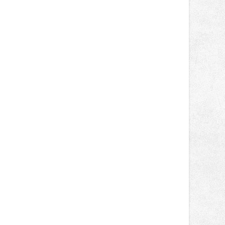
zůstaly za očekáváním týmu, důležitý
posun přineslo testování nového
aerodynamického řešení pro Aprilii
RS660, které motocykl znatelně
zrychlilo.