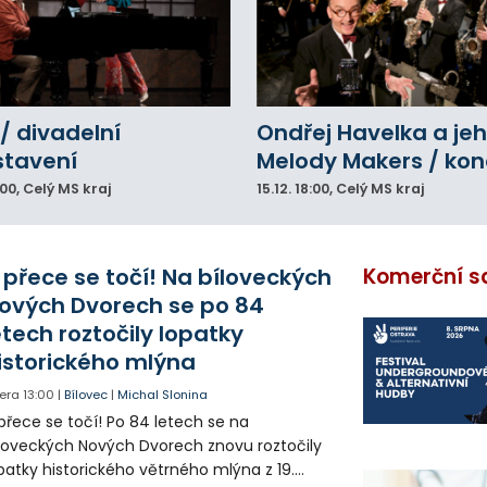
/ divadelní
Ondřej Havelka a je
stavení
Melody Makers / kon
:00
, Celý MS kraj
15.12.
18:00
, Celý MS kraj
 přece se točí! Na bíloveckých
Komerční s
ových Dvorech se po 84
etech roztočily lopatky
istorického mlýna
era
13:00
|
Bílovec
|
Michal Slonina
přece se točí! Po 84 letech se na
loveckých Nových Dvorech znovu roztočily
patky historického větrného mlýna z 19.