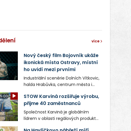
správní proces.
dělení
více
Nový český film Bojovník ukáže
ikonická místa Ostravy, místní
ho uvidí mezi prvními
Industriální scenérie Dolních Vítkovic,
halda Hrabůvka, centrum města i
další ikonická místa Ostravy se objeví
STOW Karviná rozšiřuje výrobu,
5:00
v novém filmu Bojovník, který vstoupí
přijme 40 zaměstnanců
do kin už 13. srpna. Režiséři Vojtěch
Frič a Tomáš Dianiška si
Společnost Karviná je globálním
moravskoslezskou metropoli
lídrem v oblasti regálových produktů
nevybrali náhodou – její syrová
a systémů, stabilním
atmosféra se stala přirozenou
Na Havlíčkovo nábřeží míří