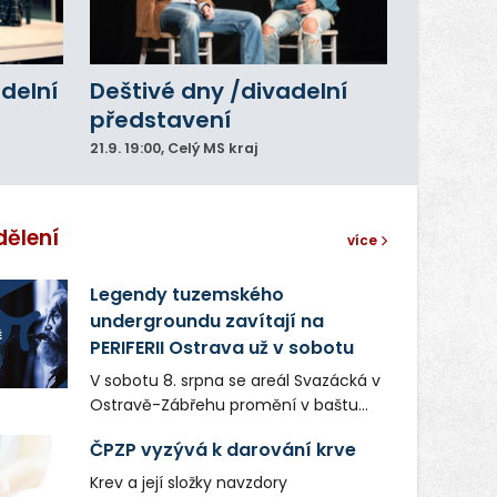
adelní
Deštivé dny /divadelní
představení
21.9.
19:00
, Celý MS kraj
dělení
více
Legendy tuzemského
undergroundu zavítají na
PERIFERII Ostrava už v sobotu
V sobotu 8. srpna se areál Svazácká v
Ostravě-Zábřehu promění v baštu
undergroundové a alternativní
ČPZP vyzývá k darování krve
hudby. Uskuteční se zde totiž první
ročník festivalu PERIFERIE Ostrava.
Krev a její složky navzdory