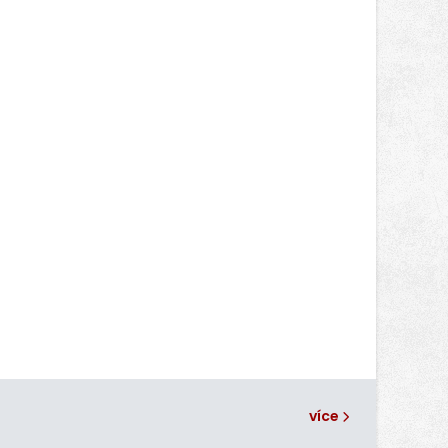
aerodynamického řešení pro Aprilii
RS660, které motocykl znatelně
zrychlilo.
více