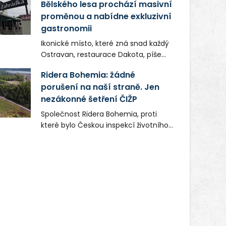
Bělského lesa prochází masivní
proměnou a nabídne exkluzivní
gastronomii
Ikonické místo, které zná snad každý
Ostravan, restaurace Dakota, píše
novou kapitolu. Silná mateřská
Ridera Bohemia: žádné
společnost Dang Investment Group
porušení na naší straně. Jen
s.r.o. investuje do projektu přes 50
nezákonné šetření ČIŽP
milionů korun. Cílem je přinést
Ostravě dva špičkové gastronomické
Společnost Ridera Bohemia, proti
koncepty, které v regionu dosud
které bylo Českou inspekcí životního
chyběly, luxusní středomořskou
prostředí (ČIŽP) čtyři roky vedeno
kuchyni a autentickou asijskou
vykonstruované řízení, při realizaci
gastronomii.
OVS na heřmanické haldě
postupovala v souladu se zákonem a
zadáním státního podniku DIAMO a v
této souvislosti nelze hovořit o
žádném odpadu. Ridera od počátku
označovala řízení ČIŽP za nezákonné
a domáhala se práva na spravedlivý