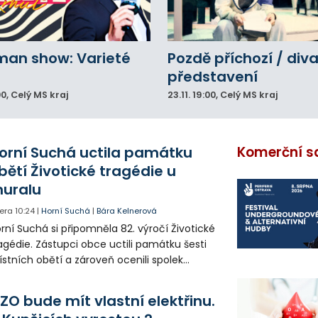
man show: Varieté
Pozdě příchozí / div
představení
00
, Celý MS kraj
23.11.
19:00
, Celý MS kraj
orní Suchá uctila památku
Komerční s
bětí Životické tragédie u
uralu
era
10:24
|
Horní Suchá
|
Bára Kelnerová
rní Suchá si připomněla 82. výročí Životické
agédie. Zástupci obce uctili památku šesti
stních obětí a zároveň ocenili spolek
votice Sobě za zpřístupnění informací o
agédii prostřednictvím QR kódů u
ZO bude mít vlastní elektřinu.
amátníků.