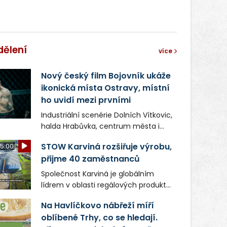
správní proces.
dělení
více
Nový český film Bojovník ukáže
ikonická místa Ostravy, místní
ho uvidí mezi prvními
Industriální scenérie Dolních Vítkovic,
halda Hrabůvka, centrum města i
další ikonická místa Ostravy se objeví
STOW Karviná rozšiřuje výrobu,
5:00
v novém filmu Bojovník, který vstoupí
přijme 40 zaměstnanců
do kin už 13. srpna. Režiséři Vojtěch
Frič a Tomáš Dianiška si
Společnost Karviná je globálním
moravskoslezskou metropoli
lídrem v oblasti regálových produktů
nevybrali náhodou – její syrová
a systémů, stabilním
atmosféra se stala přirozenou
Na Havlíčkovo nábřeží míří
zaměstnavatelem na Karvinsku a
součástí příběhu bývalého
oblíbené Trhy, co se hledají.
firmou s obrovským potenciálem.
boxerského šampiona Hoffa (Milan