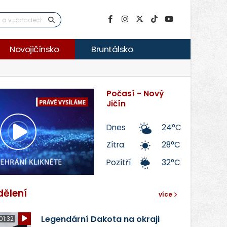
Novojičínsko
Bruntálsko
Počasí - Nový
Jičín
Dnes
24°C
Přehrát
Zítra
28°C
Pozítří
32°C
video
dělení
více
Legendární Dakota na okraji
01:32