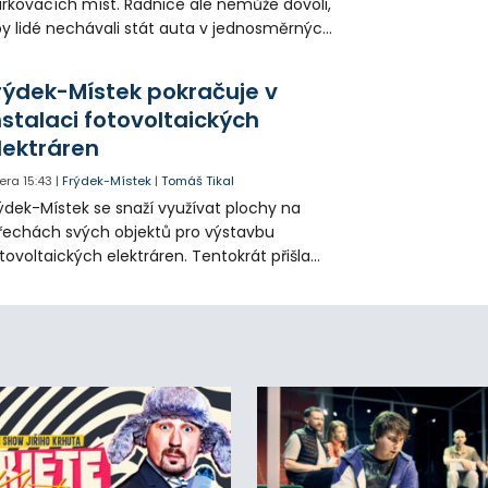
rkovacích míst. Radnice ale nemůže dovoli,
y lidé nechávali stát auta v jednosměrných
icích, kde nezbývá místo pro průjezd IZS.
tuace se teď řeší v jednom vnitrobloku, kde
rýdek-Místek pokračuje v
 někteří obyvatelé rozhodli sepsat petici.
nstalaci fotovoltaických
lektráren
era
15:43
|
Frýdek-Místek
|
Tomáš Tikal
ýdek-Místek se snaží využívat plochy na
řechách svých objektů pro výstavbu
tovoltaických elektráren. Tentokrát přišla
da na 11. Základní školu ve Frýdku.