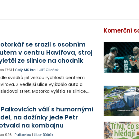
Komerční s
otorkář se srazil s osobním
utem v centru Havířova, stroj
yletěl ze silnice na chodník
es
17:51
|
Celý MS kraj
|
Jiří Cileček
dle svědků jel velkou rychlostí centrem
vířova. Z vedlejší ulice vyjíždělo auto a
0
sledoval střet. Motorka vylétla ze silnice,
orazila zábradlí a stroj skončil na chodníku.
torkář utrpěl velmi vážná zranění a byl
 Palkovicích válí s humornými
tecky přepraven do nemocnice.
idei, na dožínky jede Petr
otvald na kombajnu
es
9:16
|
Palkovice
|
Libor Běčák