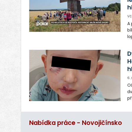
h
Vč
A 
bí
lo
st
ro
D
H
h
6.
Oš
dv
př
vo
od
ma
Nabídka práce - Novojičínsko