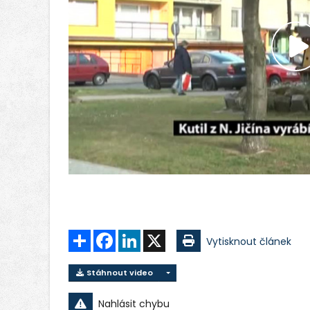
P
v
Sdílet
Facebook
LinkedIn
X
Vytisknout článek
Stáhnout video
Nahlásit chybu