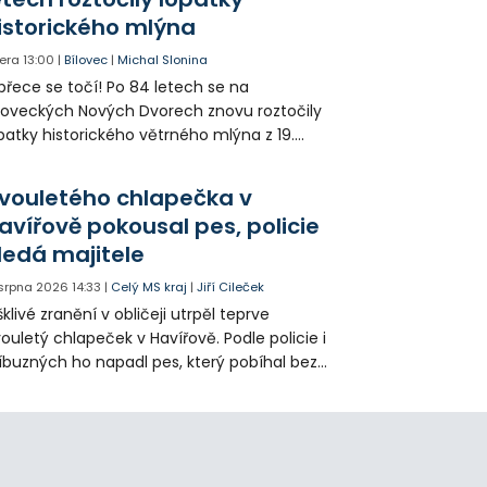
istorického mlýna
era
13:00
|
Bílovec
|
Michal Slonina
přece se točí! Po 84 letech se na
loveckých Nových Dvorech znovu roztočily
patky historického větrného mlýna z 19.
oletí. Kvůli nepříznivému větru je ale museli
zpohybovat dobrovolníci.
vouletého chlapečka v
avířově pokousal pes, policie
ledá majitele
 srpna 2026
14:33
|
Celý MS kraj
|
Jiří Cileček
klivé zranění v obličeji utrpěl teprve
ouletý chlapeček v Havířově. Podle policie i
íbuzných ho napadl pes, který pobíhal bez
dítka a náhubku. Majitel psa údajně z místa
ešel. Případem už se zabývá policie, která
jitele psa hledá.