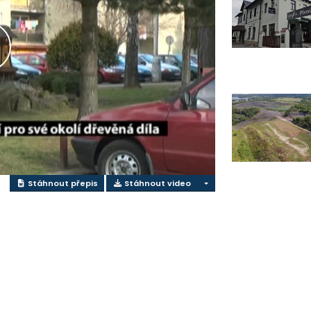
řehrát
ideo
Stáhnout přepis
Stáhnout video