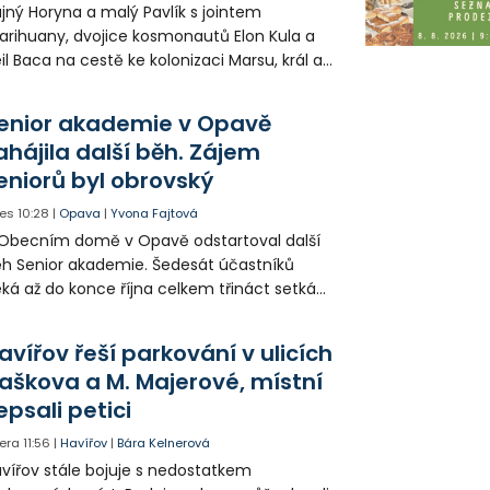
jný Horyna a malý Pavlík s jointem
rihuany, dvojice kosmonautů Elon Kula a
il Baca na cestě ke kolonizaci Marsu, král a
šek a mnoho dalších postav už při
opagaci Palkovic ztvárnili starosta Radim
enior akademie v Opavě
ča a místostarosta David Kula.
ahájila další běh. Zájem
eniorů byl obrovský
es
10:28
|
Opava
|
Yvona Fajtová
Obecním domě v Opavě odstartoval další
h Senior akademie. Šedesát účastníků
ká až do konce října celkem třináct setkání
ných odborných přednášek i poznávání
sta. Na závěr převezmou úspěšní
avířov řeší parkování v ulicích
solventi certifikáty o absolvování studia a
aškova a M. Majerové, místní
obné dárky.
epsali petici
era
11:56
|
Havířov
|
Bára Kelnerová
vířov stále bojuje s nedostatkem