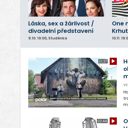
Láska, sex a žárlivost /
One 
divadelní představení
Krhut
9.10.
19:00
, Studénka
10.11.
19:
H
01:37
o
m
Vč
Ho
tr
mí
Ži
tr
O
02:44
p