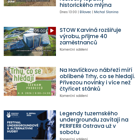
historického mlýna
Dnes
13:00
|
Bílovec
|
Michal Slonina
STOW Karviná rozšiřuje
05:00
výrobu, přijme 40
zaměstnanců
Komerční sdělení
Na Havlíčkovo nábřeží míří
oblíbené Trhy, co se hledají.
Přivezou novinky i více než
čtyřicet stánků
Komerční sdělení
Legendy tuzemského
undergroundu zavítají na
PERIFERII Ostrava už v
sobotu
Komerční sdělení