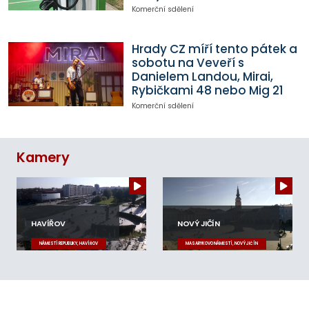
Komerční sdělení
Hrady CZ míří tento pátek a
sobotu na Veveří s
Danielem Landou, Mirai,
Rybičkami 48 nebo Mig 21
Komerční sdělení
Kamery
HAVÍŘOV
NOVÝ JIČÍN
NÁMĚSTÍ REPUBLIKY, HAVÍŘOV
MASARYKOVO NÁMĚSTÍ, NOVÝ JIČÍN