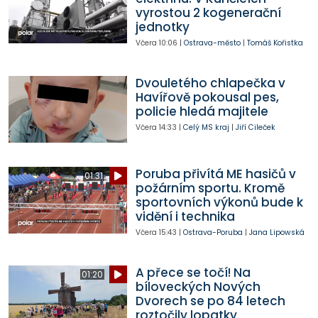
vyrostou 2 kogenerační
jednotky
Včera
10:06
|
Ostrava-město
|
Tomáš Kořistka
Dvouletého chlapečka v
Havířově pokousal pes,
policie hledá majitele
Včera
14:33
|
Celý MS kraj
|
Jiří Cileček
Poruba přivítá ME hasičů v
01:31
požárním sportu. Kromě
sportovních výkonů bude k
vidění i technika
Včera
15:43
|
Ostrava-Poruba
|
Jana Lipowská
A přece se točí! Na
01:20
bíloveckých Nových
Dvorech se po 84 letech
roztočily lopatky