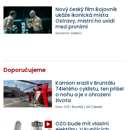
Nový český film Bojovník
ukáže ikonická místa
Ostravy, místní ho uvidí
mezi prvními
Komerční sdělení
Doporučujeme
Kamion srazil v Bruntálu
74letého cyklistu, ten přišel
o nohu a je v ohrožení
života
Dnes
9:18
|
Bruntál
|
Jiří Cileček
OZO bude mít vlastní
02:44
elektřinu. V Kunčicích