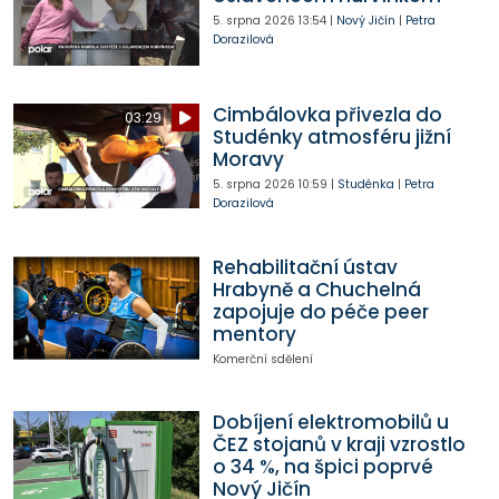
5. srpna 2026
13:54
|
Nový Jičín
|
Petra
Dorazilová
Cimbálovka přivezla do
03:29
Studénky atmosféru jižní
Moravy
5. srpna 2026
10:59
|
Studénka
|
Petra
Dorazilová
Rehabilitační ústav
Hrabyně a Chuchelná
zapojuje do péče peer
mentory
Komerční sdělení
Dobíjení elektromobilů u
ČEZ stojanů v kraji vzrostlo
o 34 %, na špici poprvé
Nový Jičín