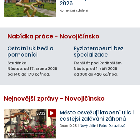
2026
Komerční sdělení
Nabídka práce - Novojičínsko
Ostatní uklízeči a
Fyzioterapeuti bez
pomocníci
specializace
Studénka
Frenštát pod Radhoštěm
Nástup: od 17. srpna 2026
Nástup: od 1. září 2026
od 140 do 170 Kč/hod.
od 300 do 420 Kč/hod.
Nejnovější zprávy - Novojičínsko
Město osvěžují kropení ulic i
03:13
častější zalévání záhonů
Dnes
10:28
|
Nový Jičín
|
Petra Dorazilová