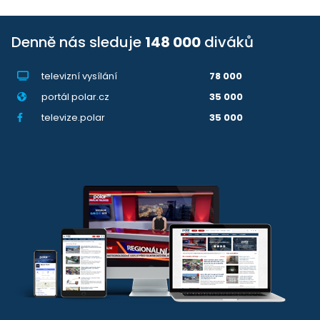
Denně nás sleduje
148 000
diváků
televizní vysílání
78 000
portál polar.cz
35 000
televize.polar
35 000