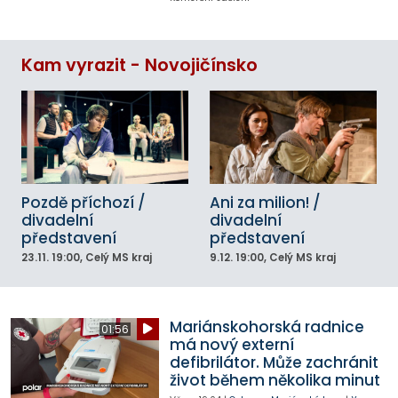
Kam vyrazit - Novojičínsko
Pozdě příchozí /
Ani za milion! /
divadelní
divadelní
představení
představení
23.11.
19:00
, Celý MS kraj
9.12.
19:00
, Celý MS kraj
Mariánskohorská radnice
01:56
má nový externí
defibrilátor. Může zachránit
život během několika minut