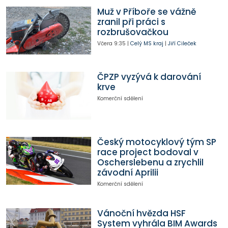
Muž v Příboře se vážně
zranil při práci s
rozbrušovačkou
Včera
9:35
|
Celý MS kraj
|
Jiří Cileček
ČPZP vyzývá k darování
krve
Komerční sdělení
Český motocyklový tým SP
race project bodoval v
Oscherslebenu a zrychlil
závodní Aprilii
Komerční sdělení
Vánoční hvězda HSF
System vyhrála BIM Awards