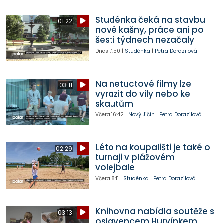
Studénka čeká na stavbu
01:22
nové kašny, práce ani po
šesti týdnech nezačaly
Dnes
7:50
|
Studénka
|
Petra Dorazilová
Na netuctové filmy lze
03:11
vyrazit do vily nebo ke
skautům
Včera
16:42
|
Nový Jičín
|
Petra Dorazilová
Léto na koupališti je také o
02:29
turnaji v plážovém
volejbale
Včera
8:11
|
Studénka
|
Petra Dorazilová
Knihovna nabídla soutěže s
03:13
oslavencem Hurvínkem