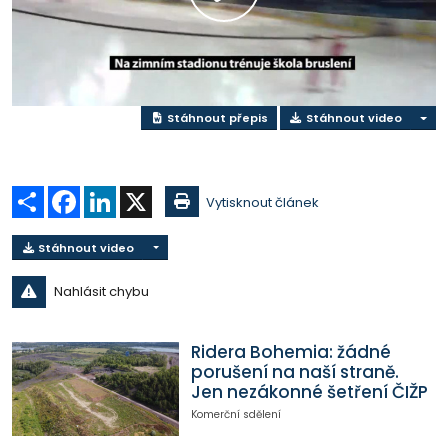
Přehrát
video
Stáhnout přepis
Stáhnout video
Sdílet
Facebook
LinkedIn
X
Vytisknout článek
Stáhnout video
Nahlásit chybu
Ridera Bohemia: žádné
porušení na naší straně.
Jen nezákonné šetření ČIŽP
Komerční sdělení