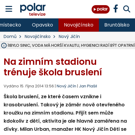
místecko
Opavsko
Novojičínsko
Bruntálsko
Domů
Novojičínsko
Nový Jičín
Ě PŘIBYLO SINIC, VODA MÁ HORŠÍ KVALITU, HYGIENICI RADÍ BÝT OPATRNÍ
ÚOHS DAL ZÁTORU POKUTU 100 000 ZA CHYBY V ZAKÁZCE NA OBN
AREÁL LODIČEK V KARVINÉ SE PŘIPRAVUJE NA VELKOU REKONSTRUKC
KARVINÁ ZNÁ BUDOUCÍ PODOBU AREÁLU LODIČKY V PARKU BOŽEN
CYKLISTU (74) SRAZIL V BRUNTÁLU KAMION, JE V OHROŽENÍ ŽIVOTA,
POLICIE HLEDÁ PŘÍPADNÉ SVĚDKY, KTEŘÍ POMŮŽOU OBJASNIT PRŮ
RADNÍ OSTRAVY A POSLANKYNĚ A. HOFFMANNOVÁ ZA PIRÁTY PODA
NA POSTUP MINISTERSTVA ŽIVOTNÍHO PROSTŘEDÍ V KAUZE HALDY 
MUŽ V PŘÍBOŘE SE VÁŽNĚ ZRANIL PŘI PRÁCI S ROZBRUŠOVAČKOU, I
SLEZSKÁ OSTRAVA PŘIPRAVUJE PROJEKTOVOU DOKUMENTACI PRO 
PODEZŘELÝ BALÍČEK ZASTAVIL PROVOZ NA NÁDRAŽÍ VE F-M, ČEKÁ 
CHLAPEČKA (2) V HAVÍŘOVĚ POKOUSAL PES, POLICIE HLEDÁ MAJITEL
MS KRAJ VYBUDUJE ZA 40 MILIONŮ V JABLUNKOVĚ NOVÝ MOST PŘES O
FOTBALISTA LAURI LAINE SE VRACÍ Z BANÍKU OSTRAVA NA PŮL ROK
F-M DOKONČIL VOLNOČASOVÝ AREÁL RIVKA PARK ZA 62 MILIONŮ,
Na zimním stadionu
trénuje škola bruslení
Vydáno 15. října 2014 13:56 |
Nový Jičín
|
Jan Plašil
Škola bruslení, ze které časem vznikne i
krasobruslení. Takový je záměr nově otevřeného
kroužku na zimním stadionu. Přijít sem může
kdokoliv z dětí, aktivita je ale hlavně zaměřena na
dívky. Milan Urban, manažer HK Nový Jičín Děti se