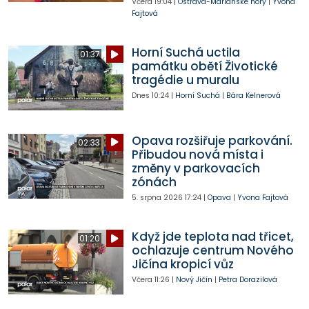
Včera
19:04
|
Ostrava-Mariánské hory
|
Yvona
Fajtová
Horní Suchá uctila
01:37
památku obětí Životické
tragédie u muralu
Dnes
10:24
|
Horní Suchá
|
Bára Kelnerová
Opava rozšiřuje parkování.
02:33
Přibudou nová místa i
změny v parkovacích
zónách
5. srpna 2026
17:24
|
Opava
|
Yvona Fajtová
Když jde teplota nad třicet,
01:20
ochlazuje centrum Nového
Jičína kropicí vůz
Včera
11:26
|
Nový Jičín
|
Petra Dorazilová