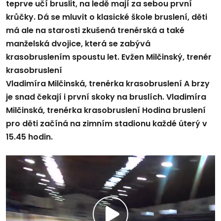
teprve učí bruslit, na ledě mají za sebou první
krůčky. Dá se mluvit o klasické škole bruslení, děti
má ale na starosti zkušená trenérská a také
manželská dvojice, která se zabývá
krasobruslením spoustu let. Evžen Milčinský, trenér
krasobruslení
Vladimíra Milčinská, trenérka krasobruslení A brzy
je snad čekají i první skoky na bruslích. Vladimíra
Milčinská, trenérka krasobruslení Hodina bruslení
pro děti začíná na zimním stadionu každé úterý v
15.45 hodin.