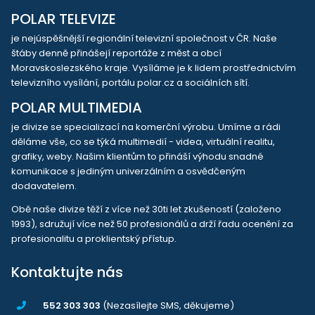
POLAR TELEVIZE
je nejúspěšnější regionální televizní společnost v ČR. Naše
štáby denně přinášejí reportáže z měst a obcí
Moravskoslezského kraje. Vysíláme je k lidem prostřednictvím
televizního vysílání, portálu polar.cz a sociálních sítí.
POLAR MULTIMEDIA
je divize se specializací na komerční výrobu. Umíme a rádi
děláme vše, co se týká multimedií - videa, virtuální realitu,
grafiky, weby. Našim klientům to přináší výhodu snadné
komunikace s jediným univerzálním a osvědčeným
dodavatelem.
Obě naše divize těží z více než 30ti let zkušeností (založeno
1993), sdružují více než 50 profesionálů a drží řadu ocenění za
profesionalitu a proklientský přístup.
Kontaktujte nás
552 303 303
(Nezasílejte SMS, děkujeme)