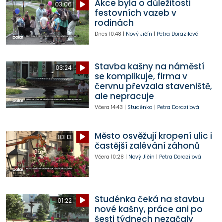
Akce byla o důležitosti
03:06
festovních vazeb v
rodinách
Dnes
10:48
|
Nový Jičín
|
Petra Dorazilová
Stavba kašny na náměstí
03:24
se komplikuje, firma v
červnu převzala staveniště,
ale nepracuje
Včera
14:43
|
Studénka
|
Petra Dorazilová
Město osvěžují kropení ulic i
03:13
častější zalévání záhonů
Včera
10:28
|
Nový Jičín
|
Petra Dorazilová
Studénka čeká na stavbu
01:22
nové kašny, práce ani po
šesti týdnech nezačaly