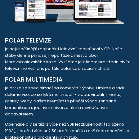
POLAR TELEVIZE
je nejúspěšnější regionální televizní společnost v ČR. Naše
štáby denně přinášejí reportáže z měst a obcí
Moravskoslezského kraje. Vysíláme je k lidem prostřednictvím
televizního vysílání, portálu polar.cz a sociálních sítí.
POLAR MULTIMEDIA
je divize se specializací na komerční výrobu. Umíme a rádi
děláme vše, co se týká multimedií - videa, virtuální realitu,
grafiky, weby. Našim klientům to přináší výhodu snadné
komunikace s jediným univerzálním a osvědčeným
dodavatelem.
Obě naše divize těží z více než 30ti let zkušeností (založeno
1993), sdružují více než 50 profesionálů a drží řadu ocenění za
profesionalitu a proklientský přístup.