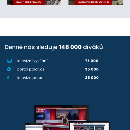
NÁMĚSTÍ REPUBLIKY, HAVÍŘOV
MASARYKOVO NÁMĚSTÍ, NOVÝ JIČÍN
Denně nás sleduje
148 000
diváků
televizní vysílání
78 000
portál polar.cz
35 000
televize.polar
35 000