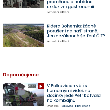
proměnou a nabídne
exkluzivní gastronomii
Komerční sdělení
Ridera Bohemia: žádné
porušení na naší straně.
Jen nezákonné šetření ČIŽP
Komerční sdělení
Doporučujeme
V Palkovicích válí s
01:30
humornými videi, na
dožínky jede Petr Kotvald
na kombajnu
Dnes
9:16
|
Palkovice
|
Libor Běčák