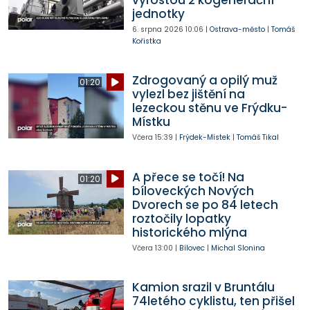
jednotky
6. srpna 2026
10:06
|
Ostrava-město
|
Tomáš
Kořistka
Zdrogovaný a opilý muž
01:20
vylezl bez jištění na
lezeckou stěnu ve Frýdku-
Místku
Včera
15:39
|
Frýdek-Místek
|
Tomáš Tikal
A přece se točí! Na
01:20
bíloveckých Nových
Dvorech se po 84 letech
roztočily lopatky
historického mlýna
Včera
13:00
|
Bílovec
|
Michal Slonina
Kamion srazil v Bruntálu
74letého cyklistu, ten přišel