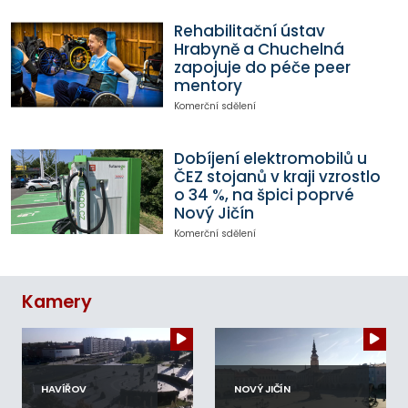
Rehabilitační ústav
Hrabyně a Chuchelná
zapojuje do péče peer
mentory
Komerční sdělení
Dobíjení elektromobilů u
ČEZ stojanů v kraji vzrostlo
o 34 %, na špici poprvé
Nový Jičín
Komerční sdělení
Kamery
HAVÍŘOV
NOVÝ JIČÍN