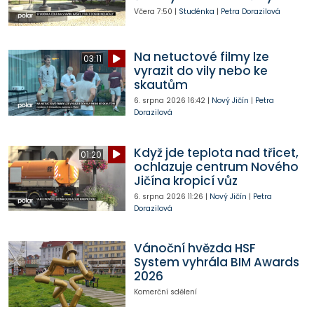
Včera
7:50
|
Studénka
|
Petra Dorazilová
Na netuctové filmy lze
03:11
vyrazit do vily nebo ke
skautům
6. srpna 2026
16:42
|
Nový Jičín
|
Petra
Dorazilová
Když jde teplota nad třicet,
01:20
ochlazuje centrum Nového
Jičína kropicí vůz
6. srpna 2026
11:26
|
Nový Jičín
|
Petra
Dorazilová
Vánoční hvězda HSF
System vyhrála BIM Awards
2026
Komerční sdělení