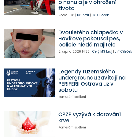
o nohu a je v ohrožení
života
Včera
9:18
|
Bruntál
|
Jiří Cileček
Dvouletého chlapečka v
Havířově pokousal pes,
policie hledá majitele
6. srpna 2026
14:33
|
Celý MS kraj
|
Jiří Cileček
Legendy tuzemského
undergroundu zavítají na
PERIFERII Ostrava už v
sobotu
Komerční sdělení
ČPZP vyzývá k darování
krve
Komerční sdělení