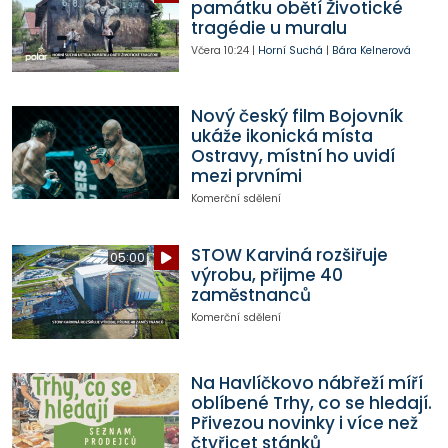
památku obětí Životické
tragédie u muralu
Včera
10:24
|
Horní Suchá
|
Bára Kelnerová
Nový český film Bojovník
ukáže ikonická místa
Ostravy, místní ho uvidí
mezi prvními
Komerční sdělení
STOW Karviná rozšiřuje
05:00
výrobu, přijme 40
zaměstnanců
Komerční sdělení
Na Havlíčkovo nábřeží míří
oblíbené Trhy, co se hledají.
Přivezou novinky i více než
čtyřicet stánků