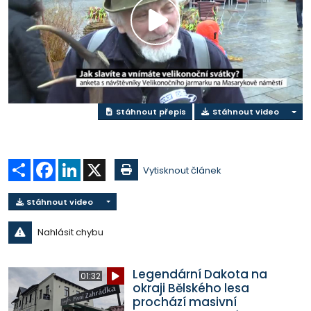
Přehrát
video
Stáhnout přepis
Stáhnout video
Sdílet
Facebook
LinkedIn
X
Vytisknout článek
Stáhnout video
Nahlásit chybu
Legendární Dakota na
01:32
okraji Bělského lesa
prochází masivní