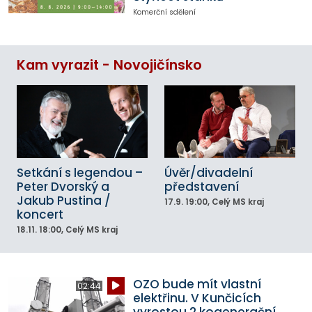
Komerční sdělení
Kam vyrazit - Novojičínsko
Setkání s legendou –
Úvěr/divadelní
Peter Dvorský a
představení
Jakub Pustina /
17.9.
19:00
, Celý MS kraj
koncert
18.11.
18:00
, Celý MS kraj
OZO bude mít vlastní
02:44
elektřinu. V Kunčicích
vyrostou 2 kogenerační