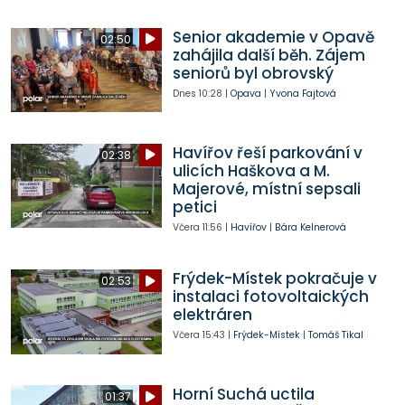
Senior akademie v Opavě
02:50
zahájila další běh. Zájem
seniorů byl obrovský
Dnes
10:28
|
Opava
|
Yvona Fajtová
Havířov řeší parkování v
02:38
ulicích Haškova a M.
Majerové, místní sepsali
petici
Včera
11:56
|
Havířov
|
Bára Kelnerová
Frýdek-Místek pokračuje v
02:53
instalaci fotovoltaických
elektráren
Včera
15:43
|
Frýdek-Místek
|
Tomáš Tikal
Horní Suchá uctila
01:37