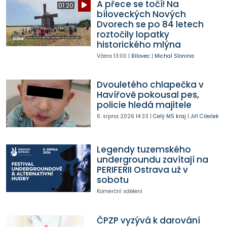
A přece se točí! Na
01:20
bíloveckých Nových
Dvorech se po 84 letech
roztočily lopatky
historického mlýna
Včera
13:00
|
Bílovec
|
Michal Slonina
Dvouletého chlapečka v
Havířově pokousal pes,
policie hledá majitele
6. srpna 2026
14:33
|
Celý MS kraj
|
Jiří Cileček
Legendy tuzemského
undergroundu zavítají na
PERIFERII Ostrava už v
sobotu
Komerční sdělení
ČPZP vyzývá k darování