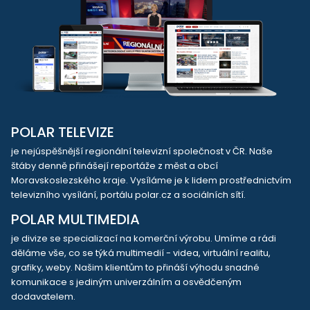
POLAR TELEVIZE
je nejúspěšnější regionální televizní společnost v ČR. Naše
štáby denně přinášejí reportáže z měst a obcí
Moravskoslezského kraje. Vysíláme je k lidem prostřednictvím
televizního vysílání, portálu polar.cz a sociálních sítí.
POLAR MULTIMEDIA
je divize se specializací na komerční výrobu. Umíme a rádi
děláme vše, co se týká multimedií - videa, virtuální realitu,
grafiky, weby. Našim klientům to přináší výhodu snadné
komunikace s jediným univerzálním a osvědčeným
dodavatelem.