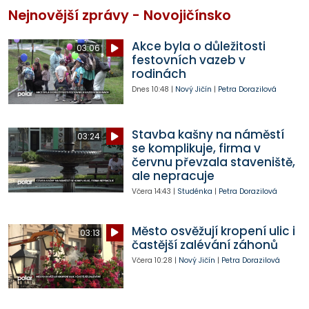
Nejnovější zprávy - Novojičínsko
Akce byla o důležitosti
03:06
festovních vazeb v
rodinách
Dnes
10:48
|
Nový Jičín
|
Petra Dorazilová
Stavba kašny na náměstí
03:24
se komplikuje, firma v
červnu převzala staveniště,
ale nepracuje
Včera
14:43
|
Studénka
|
Petra Dorazilová
Město osvěžují kropení ulic i
03:13
častější zalévání záhonů
Včera
10:28
|
Nový Jičín
|
Petra Dorazilová