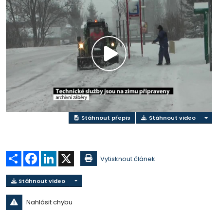
Play
Video
Stáhnout přepis
Stáhnout video
Sdílet
Facebook
LinkedIn
X
Vytisknout článek
Stáhnout video
Nahlásit chybu