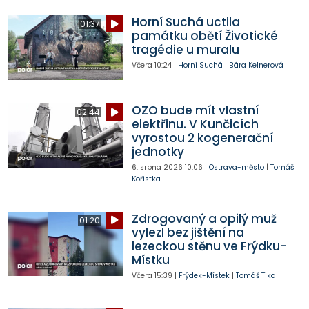
Horní Suchá uctila
01:37
památku obětí Životické
tragédie u muralu
Včera
10:24
|
Horní Suchá
|
Bára Kelnerová
OZO bude mít vlastní
02:44
elektřinu. V Kunčicích
vyrostou 2 kogenerační
jednotky
6. srpna 2026
10:06
|
Ostrava-město
|
Tomáš
Kořistka
Zdrogovaný a opilý muž
01:20
vylezl bez jištění na
lezeckou stěnu ve Frýdku-
Místku
Včera
15:39
|
Frýdek-Místek
|
Tomáš Tikal