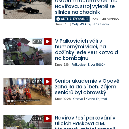
osobním autem v centru
Havířova, stroj vyletěl ze
silnice na chodník
AKTUALIZOVÁNO
Dnes
18:48
,
vydáno
dnes
17:51
|
Celý MS kraj
|
Jiří Cileček
V Palkovicích válí s
01:30
humornými videi, na
dožínky jede Petr Kotvald
na kombajnu
Dnes
9:16
|
Palkovice
|
Libor Běčák
Senior akademie v Opavě
02:50
zahájila další běh. Zájem
seniorů byl obrovský
Dnes
10:28
|
Opava
|
Yvona Fajtová
Havířov řeší parkování v
02:38
ulicích Haškova a M.