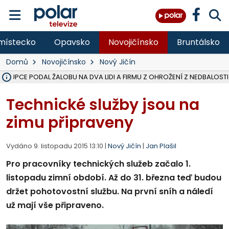
místecko
Opavsko
Novojičínsko
Bruntálsko
Domů
Novojičínsko
Nový Jičín
ÁSTUPCE PODAL ŽALOBU NA DVA LIDI A FIRMU Z OHROŽENÍ Z NEDBALOSTI
NA SLEZSKÉ HARTĚ PŘIBYLO SINIC, VODA MÁ HORŠÍ KVALITU, HYGIENI
NA BÍLOVECKÝCH NOVÝCH DVORECH SE PO 84 LETECH ROZTOČILY L
KARVINSKÉ MOŘE ZÍSKÁ NOVÉ GASTRO ZÁZEMÍ S VYHLÍDKOVOU TER
REKONSTRUKCE MATEŘSKÉ ŠKOLY V CHLEBIČOVĚ MÍŘÍ DO FINÁLE, VÍ
CYKLISTU (74) SRAZIL V BRUNTÁLU KAMION, JE V OHROŽENÍ ŽIVOTA,
POLICIE HLEDÁ PŘÍPADNÉ SVĚDKY, KTEŘÍ POMŮŽOU OBJASNIT PRŮ
MS KRAJ DOKONČIL OPRAVU SILNICE MEZI VRBNEM A HEŘMANOVICEM
SMVAK NABÍZÍ V DOBĚ SUCHA VODU OBCÍM A FIRMÁM, CISTERNY JE
F-M POKRAČUJE V INSTALACI FOTOVOLTAICKÝCH ELEKTRÁREN, REP
SENIOR AKADEMIE V OPAVĚ ZAHÁJILA DALŠÍ BĚH, REPORTÁŽ NA POL
PLANETÁRIUM V OSTRAVĚ CHYSTÁ POZOROVÁNÍ ČÁSTEČNÉHO ZATMĚ
OPRAVA ULIC V HAVÍŘOVĚ UKONČÍ NELEGÁLNÍ PARKOVÁNÍ VE VNI
V HAVÍŘOVĚ SE TĚŽCE ZRANIL MOTORKÁŘ PO SRÁŽCE S AUTEM, INF
TRAGICKÁ SRÁŽKA VLAKU S KAMIONEM V DOLNÍ LUTYNI Z LEDNA 
Technické služby jsou na
zimu připraveny
Vydáno 9. listopadu 2015 13:10 |
Nový Jičín
|
Jan Plašil
Pro pracovníky technických služeb začalo 1.
listopadu zimní období. Až do 31. března teď budou
držet pohotovostní službu. Na první sníh a náledí
už mají vše připraveno.