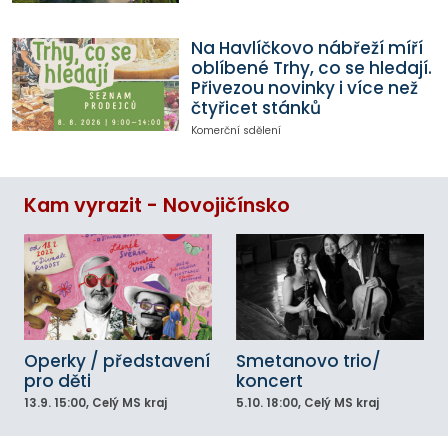
Na Havlíčkovo nábřeží míří
oblíbené Trhy, co se hledají.
Přivezou novinky i více než
čtyřicet stánků
Komerční sdělení
Kam vyrazit - Novojičínsko
Operky / představení
Smetanovo trio/
pro děti
koncert
13.9.
15:00
, Celý MS kraj
5.10.
18:00
, Celý MS kraj