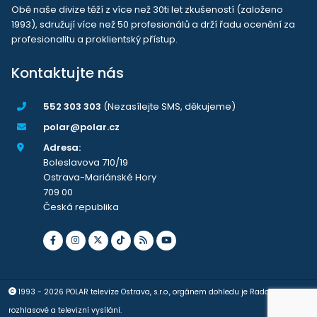
Obě naše divize těží z více než 30ti let zkušeností (založeno
1993), sdružují více než 50 profesionálů a drží řadu ocenění za
profesionalitu a proklientský přístup.
Kontaktujte nás
552 303 303
(Nezasílejte SMS, děkujeme)
polar@polar.cz
Adresa:
Boleslavova 710/19
Ostrava-Mariánské Hory
709 00
Česká republika
1993 - 2026 POLAR televize Ostrava, s.r.o., orgánem dohledu je Rada pro
rozhlasové a televizní vysílání.