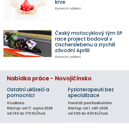
krve
Komerční sdělení
Český motocyklový tým SP
race project bodoval v
Oscherslebenu a zrychlil
závodní Aprilii
Komerční sdělení
Nabídka práce - Novojičínsko
Ostatní uklízeči a
Fyzioterapeuti bez
pomocníci
specializace
Studénka
Frenštát pod Radhoštěm
Nástup: od 17. srpna 2026
Nástup: od 1. září 2026
od 140 do 170 Kč/hod.
od 300 do 420 Kč/hod.