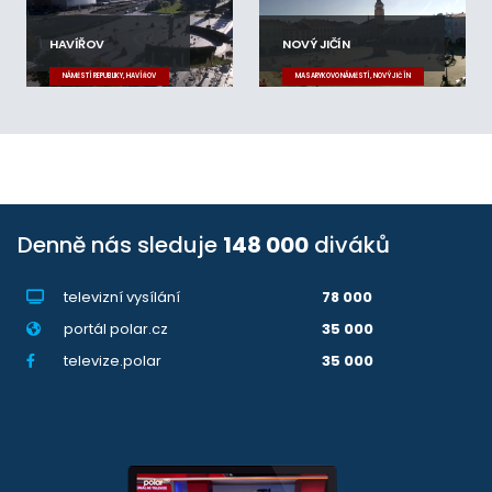
HAVÍŘOV
NOVÝ JIČÍN
NÁMĚSTÍ REPUBLIKY, HAVÍŘOV
MASARYKOVO NÁMĚSTÍ, NOVÝ JIČÍN
Denně nás sleduje
148 000
diváků
televizní vysílání
78 000
portál polar.cz
35 000
televize.polar
35 000