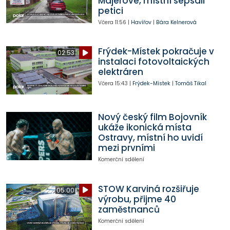
Majerové, místní sepsali
petici
Včera
11:56
|
Havířov
|
Bára Kelnerová
Frýdek-Místek pokračuje v
02:53
instalaci fotovoltaických
elektráren
Včera
15:43
|
Frýdek-Místek
|
Tomáš Tikal
Nový český film Bojovník
ukáže ikonická místa
Ostravy, místní ho uvidí
mezi prvními
Komerční sdělení
STOW Karviná rozšiřuje
05:00
výrobu, přijme 40
zaměstnanců
Komerční sdělení