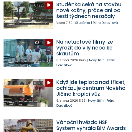
Studénka čeká na stavbu
01:22
nové kašny, práce ani po
šesti týdnech nezačaly
Včera
7:50
|
Studénka
|
Petra Dorazilová
Na netuctové filmy lze
03:11
vyrazit do vily nebo ke
skautům
6. srpna 2026
16:42
|
Nový Jičín
|
Petra
Dorazilová
Když jde teplota nad třicet,
01:20
ochlazuje centrum Nového
Jičína kropicí vůz
6. srpna 2026
11:26
|
Nový Jičín
|
Petra
Dorazilová
Vánoční hvězda HSF
System vyhrála BIM Awards