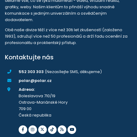
děláme vše, co se týká multimedií - videa, virtuální realitu,
grafiky, weby. Našim klientům to přináší výhodu snadné
komunikace s jediným univerzálním a osvědčeným
dodavatelem.
Obě naše divize těží z více než 30ti let zkušeností (založeno
1993), sdružují více než 50 profesionálů a drží řadu ocenění za
profesionalitu a proklientský přístup.
Kontaktujte nás
552 303 303
(Nezasílejte SMS, děkujeme)
polar@polar.cz
Adresa:
Boleslavova 710/19
Ostrava-Mariánské Hory
709 00
Česká republika