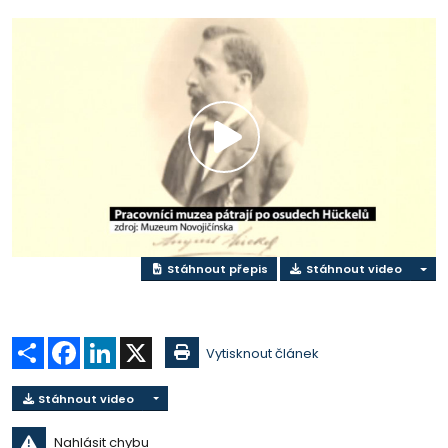
Přehrát
video
Stáhnout přepis
Stáhnout video
Sdílet
Facebook
LinkedIn
X
Vytisknout článek
Stáhnout video
Nahlásit chybu