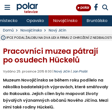
místecko
Opavsko
Novojičínsko
Bruntálsko
Domů
Novojičínsko
Nový Jičín
ÁSTUPCE PODAL ŽALOBU NA DVA LIDI A FIRMU Z OHROŽENÍ Z NEDBALOSTI
NA SLEZSKÉ HARTĚ PŘIBYLO SINIC, VODA MÁ HORŠÍ KVALITU, HYGIENI
NA BÍLOVECKÝCH NOVÝCH DVORECH SE PO 84 LETECH ROZTOČILY L
KARVINSKÉ MOŘE ZÍSKÁ NOVÉ GASTRO ZÁZEMÍ S VYHLÍDKOVOU TER
REKONSTRUKCE MATEŘSKÉ ŠKOLY V CHLEBIČOVĚ MÍŘÍ DO FINÁLE, VÍ
CYKLISTU (74) SRAZIL V BRUNTÁLU KAMION, JE V OHROŽENÍ ŽIVOTA,
POLICIE HLEDÁ PŘÍPADNÉ SVĚDKY, KTEŘÍ POMŮŽOU OBJASNIT PRŮ
MS KRAJ DOKONČIL OPRAVU SILNICE MEZI VRBNEM A HEŘMANOVICEM
SMVAK NABÍZÍ V DOBĚ SUCHA VODU OBCÍM A FIRMÁM, CISTERNY JE
F-M POKRAČUJE V INSTALACI FOTOVOLTAICKÝCH ELEKTRÁREN, REP
SENIOR AKADEMIE V OPAVĚ ZAHÁJILA DALŠÍ BĚH, REPORTÁŽ NA POL
PLANETÁRIUM V OSTRAVĚ CHYSTÁ POZOROVÁNÍ ČÁSTEČNÉHO ZATMĚ
OPRAVA ULIC V HAVÍŘOVĚ UKONČÍ NELEGÁLNÍ PARKOVÁNÍ VE VNI
V HAVÍŘOVĚ SE TĚŽCE ZRANIL MOTORKÁŘ PO SRÁŽCE S AUTEM, INF
TRAGICKÁ SRÁŽKA VLAKU S KAMIONEM V DOLNÍ LUTYNI Z LEDNA 
Pracovníci muzea pátrají
po osudech Hückelů
Vydáno 25. prosince 2015 8:00 |
Nový Jičín
|
Jan Plašil
Muzeum Novojičínska se během roku podílelo na
několika badatelských výpravách, které směřovaly
do Rakouska. Jejich cílen bylo mapovat životy
bývalých významných občanů Nového Jičína. Mezi
nimi také rodiny Hückelů.