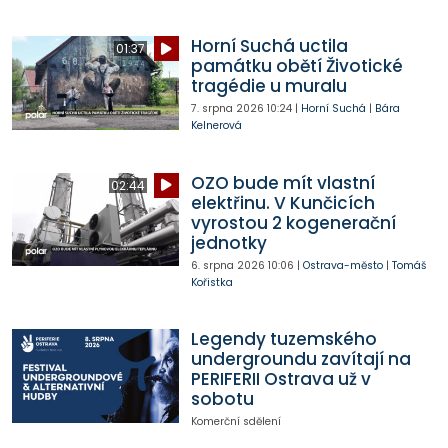
Horní Suchá uctila
01:37
památku obětí Životické
tragédie u muralu
7. srpna 2026
10:24
|
Horní Suchá
|
Bára
Kelnerová
OZO bude mít vlastní
02:44
elektřinu. V Kunčicích
vyrostou 2 kogenerační
jednotky
6. srpna 2026
10:06
|
Ostrava-město
|
Tomáš
Kořistka
Legendy tuzemského
undergroundu zavítají na
PERIFERII Ostrava už v
sobotu
Komerční sdělení