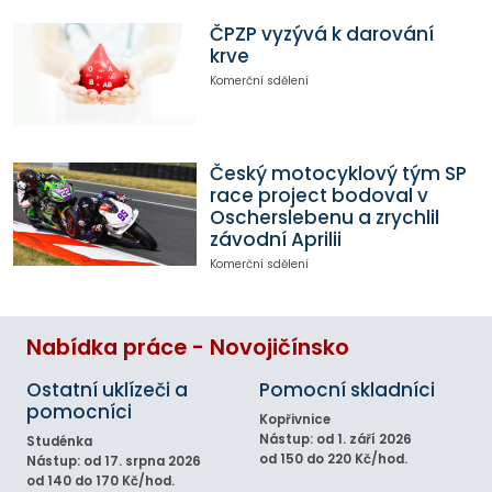
ČPZP vyzývá k darování
krve
Komerční sdělení
Český motocyklový tým SP
race project bodoval v
Oscherslebenu a zrychlil
závodní Aprilii
Komerční sdělení
Nabídka práce - Novojičínsko
Ostatní uklízeči a
Pomocní skladníci
pomocníci
Kopřivnice
Nástup: od 1. září 2026
Studénka
od 150 do 220 Kč/hod.
Nástup: od 17. srpna 2026
od 140 do 170 Kč/hod.