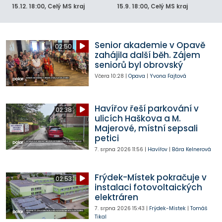
15.12.
18:00
, Celý MS kraj
15.9.
18:00
, Celý MS kraj
Senior akademie v Opavě
02:50
zahájila další běh. Zájem
seniorů byl obrovský
Včera
10:28
|
Opava
|
Yvona Fajtová
Havířov řeší parkování v
02:38
ulicích Haškova a M.
Majerové, místní sepsali
petici
7. srpna 2026
11:56
|
Havířov
|
Bára Kelnerová
Frýdek-Místek pokračuje v
02:53
instalaci fotovoltaických
elektráren
7. srpna 2026
15:43
|
Frýdek-Místek
|
Tomáš
Tikal