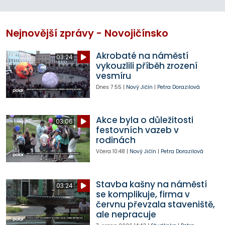
Nejnovější zprávy - Novojičínsko
Akrobaté na náměstí
03:24
vykouzlili příběh zrození
vesmíru
Dnes
7:55
|
Nový Jičín
|
Petra Dorazilová
Akce byla o důležitosti
03:06
festovních vazeb v
rodinách
Včera
10:48
|
Nový Jičín
|
Petra Dorazilová
Stavba kašny na náměstí
03:24
se komplikuje, firma v
červnu převzala staveniště,
ale nepracuje