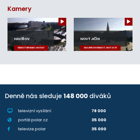
Kamery
HAVÍŘOV
NOVÝ JIČÍN
NÁMĚSTÍ REPUBLIKY, HAVÍŘOV
MASARYKOVO NÁMĚSTÍ, NOVÝ JIČÍN
Denně nás sleduje
148 000
diváků
televizní vysílání
78 000
portál polar.cz
35 000
televize.polar
35 000