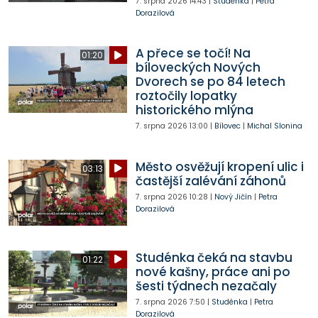
7. srpna 2026
14:43
|
Studénka
|
Petra
Dorazilová
A přece se točí! Na
01:20
bíloveckých Nových
Dvorech se po 84 letech
roztočily lopatky
historického mlýna
7. srpna 2026
13:00
|
Bílovec
|
Michal Slonina
Město osvěžují kropení ulic i
03:13
častější zalévání záhonů
7. srpna 2026
10:28
|
Nový Jičín
|
Petra
Dorazilová
Studénka čeká na stavbu
01:22
nové kašny, práce ani po
šesti týdnech nezačaly
7. srpna 2026
7:50
|
Studénka
|
Petra
Dorazilová