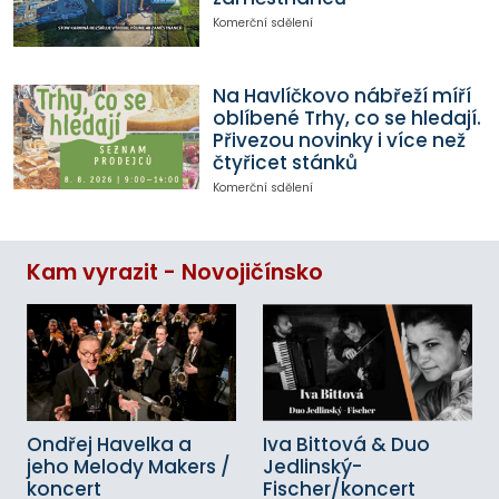
Komerční sdělení
Na Havlíčkovo nábřeží míří
oblíbené Trhy, co se hledají.
Přivezou novinky i více než
čtyřicet stánků
Komerční sdělení
Kam vyrazit - Novojičínsko
Ondřej Havelka a
Iva Bittová & Duo
jeho Melody Makers /
Jedlinský-
koncert
Fischer/koncert