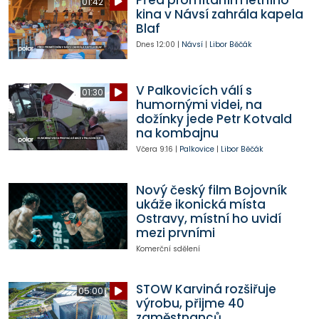
01:42
kina v Návsí zahrála kapela
Blaf
Dnes
12:00
|
Návsí
|
Libor Běčák
V Palkovicích válí s
01:30
humornými videi, na
dožínky jede Petr Kotvald
na kombajnu
Včera
9:16
|
Palkovice
|
Libor Běčák
Nový český film Bojovník
ukáže ikonická místa
Ostravy, místní ho uvidí
mezi prvními
Komerční sdělení
STOW Karviná rozšiřuje
05:00
výrobu, přijme 40
zaměstnanců