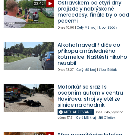
Ostravskem po čtyři dny
02:42
projížděly nablýskané
mercedesy, finále bylo pod
pecemi
Dnes
10:00
|
Celý MS kraj
|
Libor Běčák
Alkohol navedl řidiče do
příkopu a následného
kotrmelce. Naštěstí nikoho
nezabil
Dnes
13:27
|
Celý MS kraj
|
Libor Běčák
Motorkář se srazil s
osobním autem v centru
Havířova, stroj vyletěl ze
silnice na chodník
AKTUALIZOVÁNO
Dnes
9:45
,
vydáno
včera
17:51
|
Celý MS kraj
|
Jiří Cileček
Před promítáním letního