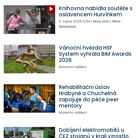
Knihovna nabídla soutěže s
03:13
oslavencem Hurvínkem
5. srpna 2026
13:54
|
Nový Jičín
|
Petra
Dorazilová
Vánoční hvězda HSF
System vyhrála BIM Awards
2026
Komerční sdělení
Rehabilitační ústav
Hrabyně a Chuchelná
zapojuje do péče peer
mentory
Komerční sdělení
Dobíjení elektromobilů u
ČEZ stojanů v kraji vzrostlo