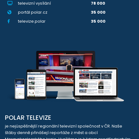
televizní vysílání
78 000
portál polar.cz
35 000
televize.polar
35 000
POLAR TELEVIZE
je nejúspěšnější regionální televizní společnost v ČR. Naše
štáby denně přinášejí reportáže z měst a obcí