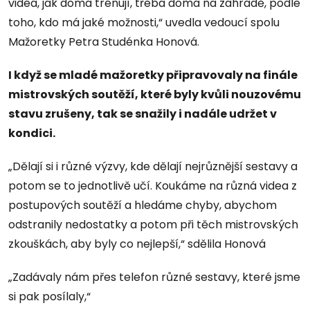
videa, jak doma trénují, třeba doma na zahradě, podle
toho, kdo má jaké možnosti,“ uvedla vedoucí spolu
Mažoretky Petra Studénka Honová.
I když se mladé mažoretky připravovaly na finále
mistrovských soutěží, které byly kvůli nouzovému
stavu zrušeny, tak se snažily i nadále udržet v
kondici.
„Dělají si i různé výzvy, kde dělají nejrůznější sestavy a
potom se to jednotlivě učí. Koukáme na různá videa z
postupových soutěží a hledáme chyby, abychom
odstranily nedostatky a potom při těch mistrovských
zkouškách, aby byly co nejlepší,“ sdělila Honová
„Zadávaly nám přes telefon různé sestavy, které jsme
si pak posílaly,“