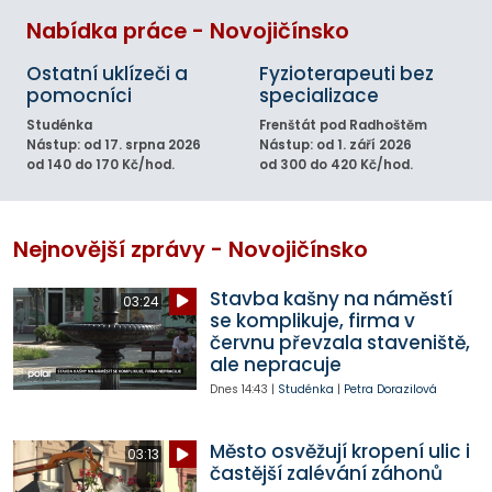
Nabídka práce - Novojičínsko
Ostatní uklízeči a
Fyzioterapeuti bez
pomocníci
specializace
Studénka
Frenštát pod Radhoštěm
Nástup: od 17. srpna 2026
Nástup: od 1. září 2026
od 140 do 170 Kč/hod.
od 300 do 420 Kč/hod.
Nejnovější zprávy - Novojičínsko
Stavba kašny na náměstí
03:24
se komplikuje, firma v
červnu převzala staveniště,
ale nepracuje
Dnes
14:43
|
Studénka
|
Petra Dorazilová
Město osvěžují kropení ulic i
03:13
častější zalévání záhonů