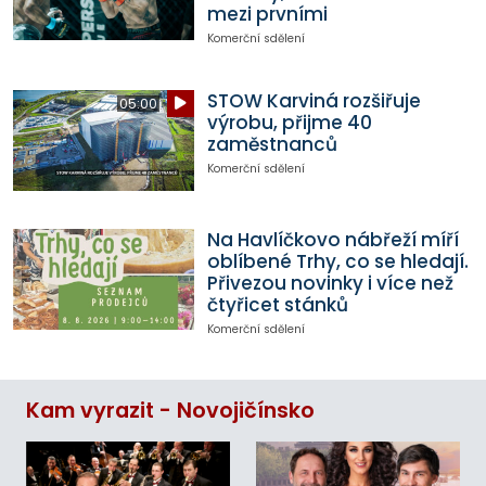
mezi prvními
Komerční sdělení
STOW Karviná rozšiřuje
05:00
výrobu, přijme 40
zaměstnanců
Komerční sdělení
Na Havlíčkovo nábřeží míří
oblíbené Trhy, co se hledají.
Přivezou novinky i více než
čtyřicet stánků
Komerční sdělení
Kam vyrazit - Novojičínsko