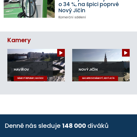
o 34 %, na špici poprvé
Nový Jičín
Komerční sdělení
Kamery
HAVÍŘOV
NOVÝ JIČÍN
NÁMĚSTÍ REPUBLIKY, HAVÍŘOV
MASARYKOVO NÁMĚSTÍ, NOVÝ JIČÍN
Denně nás sleduje
148 000
diváků