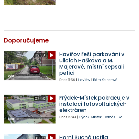
Doporučujeme
Havířov řeší parkování v
02:38
ulicích Haškova a M.
Majerové, místní sepsali
petici
Dnes
11:56
|
Havířov
|
Bára Kelnerová
Frýdek-Místek pokračuje v
02:53
instalaci fotovoltaických
elektráren
Dnes
15:43
|
Frýdek-Místek
|
Tomáš Tikal
Horní Suchá uctila
01:37