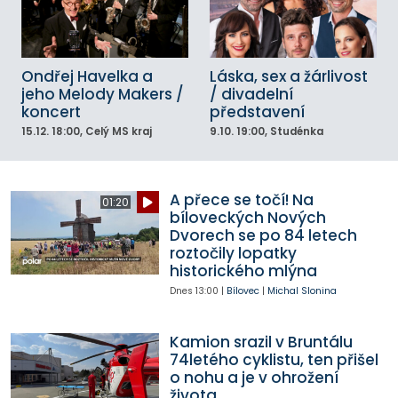
Ondřej Havelka a
Láska, sex a žárlivost
jeho Melody Makers /
/ divadelní
koncert
představení
15.12.
18:00
, Celý MS kraj
9.10.
19:00
, Studénka
A přece se točí! Na
01:20
bíloveckých Nových
Dvorech se po 84 letech
roztočily lopatky
historického mlýna
Dnes
13:00
|
Bílovec
|
Michal Slonina
Kamion srazil v Bruntálu
74letého cyklistu, ten přišel
o nohu a je v ohrožení
života