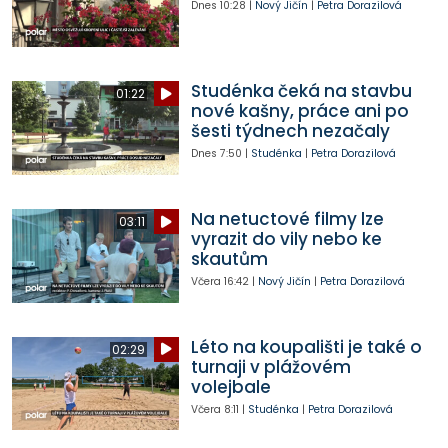
Dnes
10:28
|
Nový Jičín
|
Petra Dorazilová
Studénka čeká na stavbu
01:22
nové kašny, práce ani po
šesti týdnech nezačaly
Dnes
7:50
|
Studénka
|
Petra Dorazilová
Na netuctové filmy lze
03:11
vyrazit do vily nebo ke
skautům
Včera
16:42
|
Nový Jičín
|
Petra Dorazilová
Léto na koupališti je také o
02:29
turnaji v plážovém
volejbale
Včera
8:11
|
Studénka
|
Petra Dorazilová