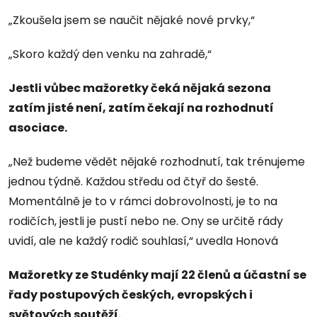
„Zkoušela jsem se naučit nějaké nové prvky,“
„Skoro každý den venku na zahradě,“
Jestli vůbec mažoretky čeká nějaká sezona
zatím jisté není, zatím čekají na rozhodnutí
asociace.
„Než budeme vědět nějaké rozhodnutí, tak trénujeme
jednou týdně. Každou středu od čtyř do šesté.
Momentálně je to v rámci dobrovolnosti, je to na
rodičích, jestli je pustí nebo ne. Ony se určitě rády
uvidí, ale ne každý rodič souhlasí,“ uvedla Honová
Mažoretky ze Studénky mají 22 členů a účastní se
řady postupových českých, evropských i
světových soutěží.