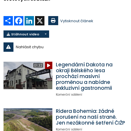
Sdílet
Facebook
LinkedIn
X
Vytisknout článek
Stáhnout video
Nahlásit chybu
Legendární Dakota na
01:32
okraji Bělského lesa
prochází masivní
proměnou a nabídne
exkluzivní gastronomii
Komerční sdělení
Ridera Bohemia: žádné
porušení na naší straně.
Jen nezákonné šetření ČIŽP
Komerční sdělení