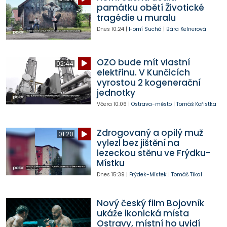
památku obětí Životické
tragédie u muralu
Dnes
10:24
|
Horní Suchá
|
Bára Kelnerová
OZO bude mít vlastní
02:44
elektřinu. V Kunčicích
vyrostou 2 kogenerační
jednotky
Včera
10:06
|
Ostrava-město
|
Tomáš Kořistka
Zdrogovaný a opilý muž
01:20
vylezl bez jištění na
lezeckou stěnu ve Frýdku-
Místku
Dnes
15:39
|
Frýdek-Místek
|
Tomáš Tikal
Nový český film Bojovník
ukáže ikonická místa
Ostravy, místní ho uvidí