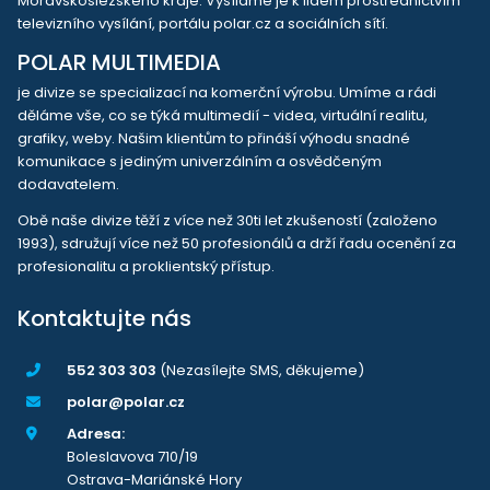
Moravskoslezského kraje. Vysíláme je k lidem prostřednictvím
televizního vysílání, portálu polar.cz a sociálních sítí.
POLAR MULTIMEDIA
je divize se specializací na komerční výrobu. Umíme a rádi
děláme vše, co se týká multimedií - videa, virtuální realitu,
grafiky, weby. Našim klientům to přináší výhodu snadné
komunikace s jediným univerzálním a osvědčeným
dodavatelem.
Obě naše divize těží z více než 30ti let zkušeností (založeno
1993), sdružují více než 50 profesionálů a drží řadu ocenění za
profesionalitu a proklientský přístup.
Kontaktujte nás
552 303 303
(Nezasílejte SMS, děkujeme)
polar@polar.cz
Adresa:
Boleslavova 710/19
Ostrava-Mariánské Hory