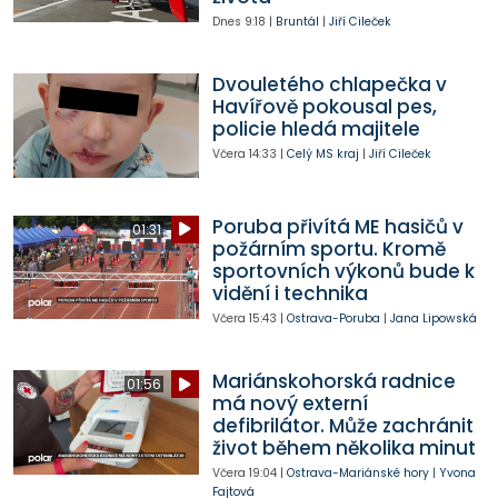
Dnes
9:18
|
Bruntál
|
Jiří Cileček
Dvouletého chlapečka v
Havířově pokousal pes,
policie hledá majitele
Včera
14:33
|
Celý MS kraj
|
Jiří Cileček
Poruba přivítá ME hasičů v
01:31
požárním sportu. Kromě
sportovních výkonů bude k
vidění i technika
Včera
15:43
|
Ostrava-Poruba
|
Jana Lipowská
Mariánskohorská radnice
01:56
má nový externí
defibrilátor. Může zachránit
život během několika minut
Včera
19:04
|
Ostrava-Mariánské hory
|
Yvona
Fajtová