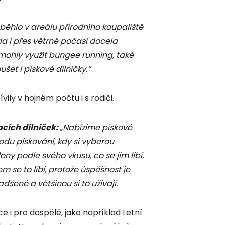
běhlo v areálu přírodního koupaliště
la i přes větrné počasí docela
 mohly využít bungee running, také
šet i pískové dílničky.“
vily v hojném počtu i s rodiči.
cích dílniček:
„Nabízíme pískové
odu pískování, kdy si vyberou
ony podle svého vkusu, co se jim líbí.
m se to líbí, protože úspěšnost je
dšené a většinou si to užívají.
e i pro dospělé, jako například Letní