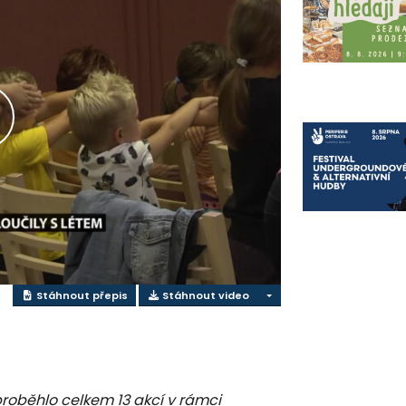
lay
ideo
Stáhnout přepis
Stáhnout video
 proběhlo celkem 13 akcí v rámci