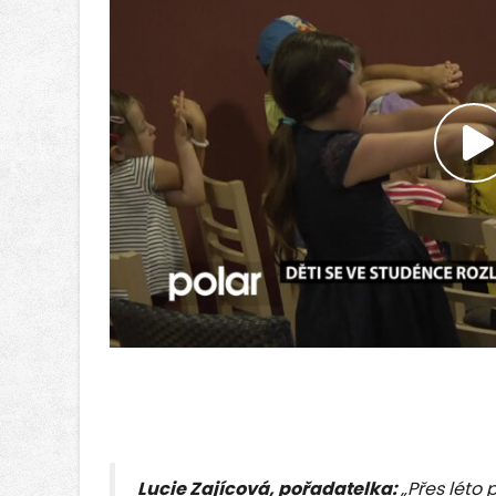
P
V
Lucie Zajícová, pořadatelka:
„Přes léto