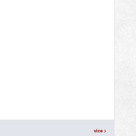
Jakub Stoupenec z HSF System.
více