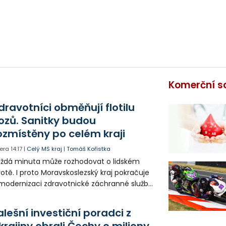
Komerční s
dravotníci obměňují flotilu
ozů. Sanitky budou
ozmístěny po celém kraji
era
14:17
|
Celý MS kraj
|
Tomáš Kořistka
ždá minuta může rozhodovat o lidském
votě. I proto Moravskoslezský kraj pokračuje
modernizaci zdravotnické záchranné služby
do provozu nyní zamířilo 14 nových sanitek
bavených nejmodernější technikou.
alešní investiční poradci z
krajiny obrali Čechy o miliony.