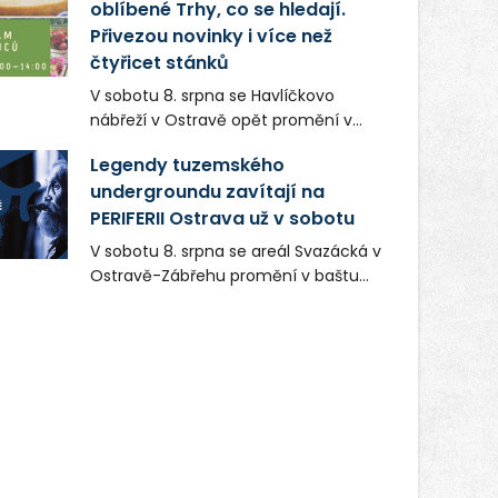
oblíbené Trhy, co se hledají.
Přivezou novinky i více než
čtyřicet stánků
V sobotu 8. srpna se Havlíčkovo
nábřeží v Ostravě opět promění v
místo plné vůní, chutí a poctivých
Legendy tuzemského
lokálních výrobků. Trhy, co se hledají
undergroundu zavítají na
tentokrát nabídnou více než čtyřicet
PERIFERII Ostrava už v sobotu
pečlivě vybraných stánků s kvalitní
gastronomií, farmářskými produkty,
V sobotu 8. srpna se areál Svazácká v
designem i řemeslnou tvorbou.
Ostravě-Zábřehu promění v baštu
Návštěvníci se mohou těšit nejen na
undergroundové a alternativní
oblíbené stálice, ale také na řadu
hudby. Uskuteční se zde totiž první
novinek, které v Ostravě běžně
ročník festivalu PERIFERIE Ostrava.
nepotkají.
Brány areálu se otevřou půlhodinu po
poledni, na příchozí čekají koncerty,
autorská čtení a rozhovory.
Vstupenky v ceně 450 Kč jsou v
prodeji.