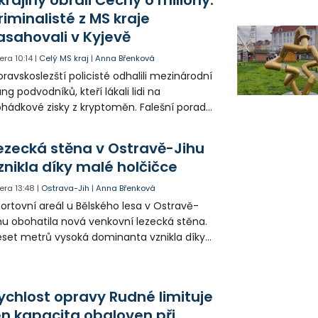
riminalisté z MS kraje
asahovali v Kyjevě
era
10:14
|
Celý MS kraj
|
Anna Břenková
ravskoslezští policisté odhalili mezinárodní
ng podvodníků, kteří lákali lidi na
hádkové zisky z kryptoměn. Falešní poradci
lámanou češtinou volali obětem z
rajinského call centra a připravili Čechy o
ezecká stěna v Ostravě-Jihu
sítky až stovky milionů korun. Na padesátce
znikla díky malé holčičce
movních prohlídek v Kyjevě se podíleli i
ští vyšetřovatelé.
era
13:48
|
Ostrava-Jih
|
Anna Břenková
ortovní areál u Bělského lesa v Ostravě-
hu obohatila nová venkovní lezecká stěna.
set metrů vysoká dominanta vznikla díky
rticipativnímu rozpočtu a místním
yvatelům nabízí volně přístupné sportovní
žití.
ychlost opravy Rudné limituje
en kapacita obaloven při