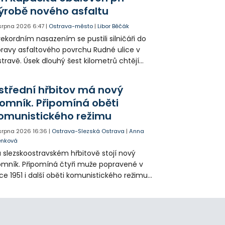
ýrobě nového asfaltu
 srpna 2026
6:47
|
Ostrava-město
|
Libor Běčák
rekordním nasazením se pustili silničáři do
ravy asfaltového povrchu Rudné ulice v
travě. Úsek dlouhý šest kilometrů chtějí
ravit během 20 dnů.
střední hřbitov má nový
omník. Připomíná oběti
omunistického režimu
 srpna 2026
16:36
|
Ostrava-Slezská Ostrava
|
Anna
enková
 slezskoostravském hřbitově stojí nový
mník. Připomíná čtyři muže popravené v
ce 1951 i další oběti komunistického režimu.
sto uložení jejich ostatků zůstalo příbuzným
ajeno přes sedmdesát let.