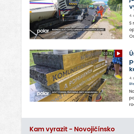
v
4.
S 
op
Os
op
Ú
03:14
p
k
4.
Bř
Na
po
ro
Mí
ut
Kam vyrazit - Novojičínsko