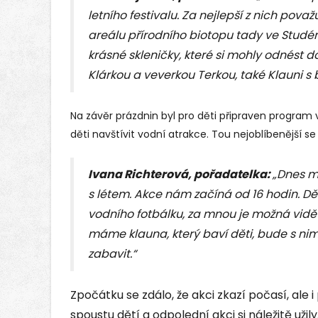
letního festivalu. Za nejlepší z nich považu
areálu přírodního biotopu tady ve Studénc
krásné skleničky, které si mohly odnést
Klárkou a veverkou Terkou, také Klauni s ba
Na závěr prázdnin byl pro děti připraven program 
děti navštívit vodní atrakce. Tou nejoblíbenější se 
Ivana Richterová, pořadatelka:
„Dnes m
s létem. Akce nám začíná od 16 hodin. Dě
vodního fotbálku, za mnou je možná vidě
máme klauna, který baví děti, bude s nimi 
zabavit.“
Zpočátku se zdálo, že akci zkazí počasí, ale 
spoustu dětí a odpolední akci si náležitě užily