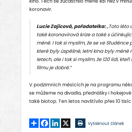
kino. Těch se zúčastnilo méně lidí než v min
koronavir.
Lucie Zajícová, pořadatelka:
„Toto léto 
také koronavirová krize a také s účinkujícím
méně. I tak si myslím, že se ve Studénce 
které byly úspěšné, letní kina byly mén
letech, ale i tak si myslím, že 120 lidí, kt
filmu je dobré.“
V podzimních měsících je na programu několi
se můžeme na divadla, přednášky i hokejov
také biotop. Ten letos navštívilo přes 10 tisíc l
Sdílet
Facebook
LinkedIn
X
Vytisknout článek