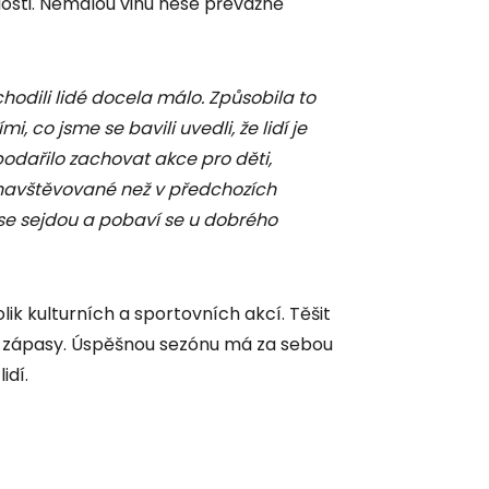
ulosti. Nemalou vinu nese převážně
chodili lidé docela málo. Způsobila to
i, co jsme se bavili uvedli, že lidí je
podařilo zachovat akce pro děti,
ě navštěvované než v předchozích
eří se sejdou a pobaví se u dobrého
k kulturních a sportovních akcí. Těšit
é zápasy. Úspěšnou sezónu má za sebou
idí.