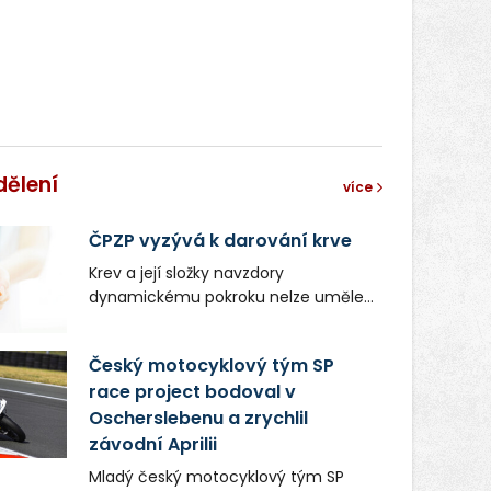
dělení
více
ČPZP vyzývá k darování krve
Krev a její složky navzdory
dynamickému pokroku nelze uměle
vyrobit. Zdravotnictví se tudíž bez
ochoty lidí darovat tuto
Český motocyklový tým SP
nenahraditelnou tělní tekutinu
race project bodoval v
neobejde. Naléhavá potřeba doplnit
Oscherslebenu a zrychlil
krevní zásoby nastává vždy v létě,
kdy stoupá počet úrazů. Česká
závodní Aprilii
průmyslová zdravotní pojišťovna
Mladý český motocyklový tým SP
(ČPZP) apeluje na všechny, kteří se