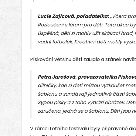
Lucie Zajícová, pořadatelka:
„Včera pro
Rozloučení s létem pro děti. Tato akce by
úspěšná, děti si mohly užít skákací hrad,
vodní fotbálek. Kreativní děti mohly vyzkou
Pískování většinu dětí zaujalo a stánek navští
Petra Jarošová, provozovatelka Pískova
dílničky, kde si děti můžou vyzkoušet met
šablonu a sundávají jednotlivé části šabl
Sypou písky a z toho vytváří obrázek. Děte
zaručena, jedná se o šablonu. Děti jsou na
V rámci Letního festivalu byly připravené akc