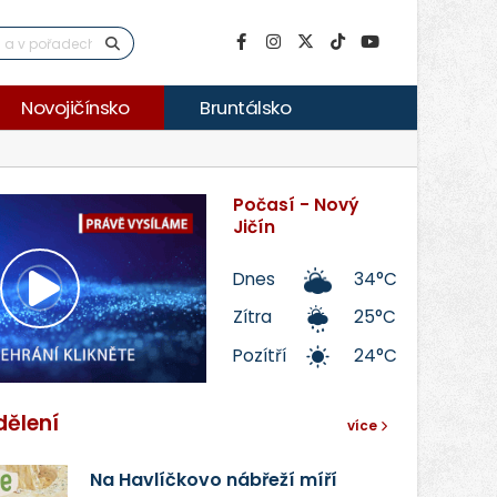
Novojičínsko
Bruntálsko
Počasí - Nový
Jičín
Dnes
34°C
Přehrát
Zítra
25°C
Pozítří
24°C
video
dělení
více
Na Havlíčkovo nábřeží míří