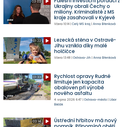
Falešní investiční poradci z
03:02
Ukrajiny obrali Čechy o
miliony. Kriminalisté z MS
kraje zasahovali v Kyjevě
Včera
10:14
|
Celý MS kraj
|
Anna Břenková
Lezecká stěna v Ostravě-
01:22
Jihu vznikla díky malé
holčičce
Včera
13:48
|
Ostrava-Jih
|
Anna Břenková
Rychlost opravy Rudné
01:33
limituje jen kapacita
obaloven při výrobě
nového asfaltu
4. srpna 2026
6:47
|
Ostrava-město
|
Libor
Běčák
Ústřední hřbitov má nový
03:14
pomník. Připomíná oběti