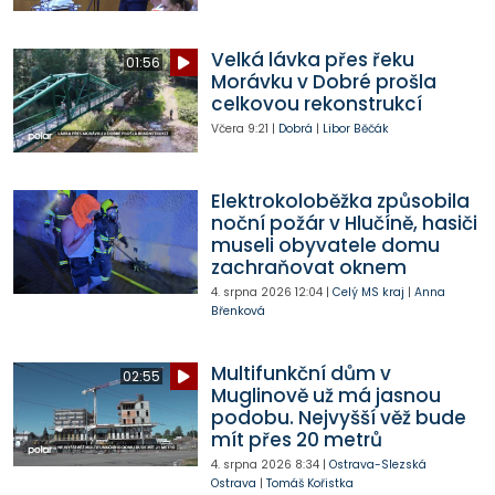
Velká lávka přes řeku
01:56
Morávku v Dobré prošla
celkovou rekonstrukcí
Včera
9:21
|
Dobrá
|
Libor Běčák
Elektrokoloběžka způsobila
noční požár v Hlučíně, hasiči
museli obyvatele domu
zachraňovat oknem
4. srpna 2026
12:04
|
Celý MS kraj
|
Anna
Břenková
Multifunkční dům v
02:55
Muglinově už má jasnou
podobu. Nejvyšší věž bude
mít přes 20 metrů
4. srpna 2026
8:34
|
Ostrava-Slezská
Ostrava
|
Tomáš Kořistka