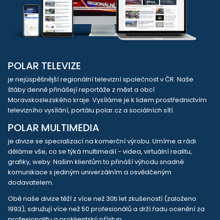
POLAR TELEVIZE
je nejúspěšnější regionální televizní společnost v ČR. Naše
štáby denně přinášejí reportáže z měst a obcí
Moravskoslezského kraje. Vysíláme je k lidem prostřednictvím
televizního vysílání, portálu polar.cz a sociálních sítí.
POLAR MULTIMEDIA
je divize se specializací na komerční výrobu. Umíme a rádi
děláme vše, co se týká multimedií - videa, virtuální realitu,
grafiky, weby. Našim klientům to přináší výhodu snadné
komunikace s jediným univerzálním a osvědčeným
dodavatelem.
Obě naše divize těží z více než 30ti let zkušeností (založeno
1993), sdružují více než 50 profesionálů a drží řadu ocenění za
profesionalitu a proklientský přístup.