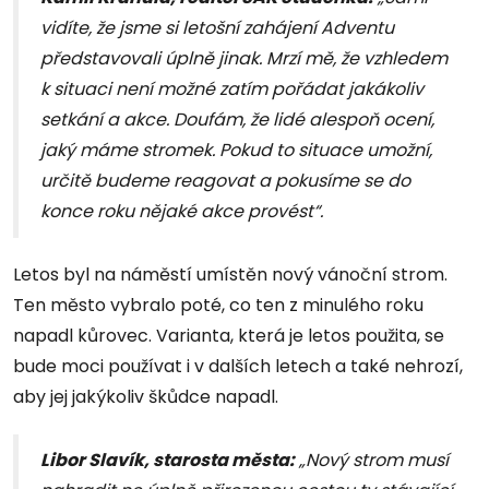
vidíte, že jsme si letošní zahájení Adventu
představovali úplně jinak. Mrzí mě, že vzhledem
k situaci není možné zatím pořádat jakákoliv
setkání a akce. Doufám, že lidé alespoň ocení,
jaký máme stromek. Pokud to situace umožní,
určitě budeme reagovat a pokusíme se do
konce roku nějaké akce provést“.
Letos byl na náměstí umístěn nový vánoční strom.
Ten město vybralo poté, co ten z minulého roku
napadl kůrovec. Varianta, která je letos použita, se
bude moci používat i v dalších letech a také nehrozí,
aby jej jakýkoliv škůdce napadl.
Libor Slavík, starosta města:
„Nový strom musí