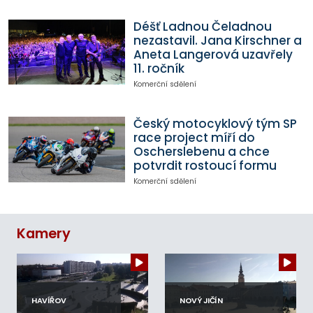
Déšť Ladnou Čeladnou
nezastavil. Jana Kirschner a
Aneta Langerová uzavřely
11. ročník
Komerční sdělení
Český motocyklový tým SP
race project míří do
Oscherslebenu a chce
potvrdit rostoucí formu
Komerční sdělení
Kamery
HAVÍŘOV
NOVÝ JIČÍN