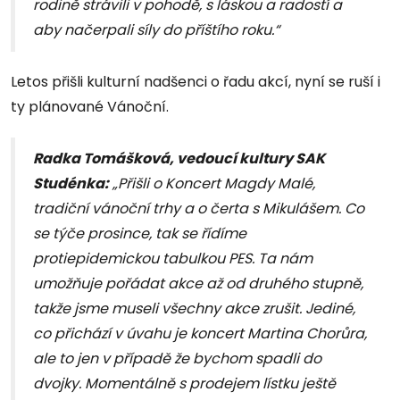
rodině strávili v pohodě, s láskou a radostí a
aby načerpali síly do příštího roku.“
Letos přišli kulturní nadšenci o řadu akcí, nyní se ruší i
ty plánované Vánoční.
Radka Tomášková, vedoucí kultury SAK
Studénka:
„Přišli o Koncert Magdy Malé,
tradiční vánoční trhy a o čerta s Mikulášem. Co
se týče prosince, tak se řídíme
protiepidemickou tabulkou PES. Ta nám
umožňuje pořádat akce až od druhého stupně,
takže jsme museli všechny akce zrušit. Jediné,
co přichází v úvahu je koncert Martina Chorůra,
ale to jen v případě že bychom spadli do
dvojky. Momentálně s prodejem lístku ještě