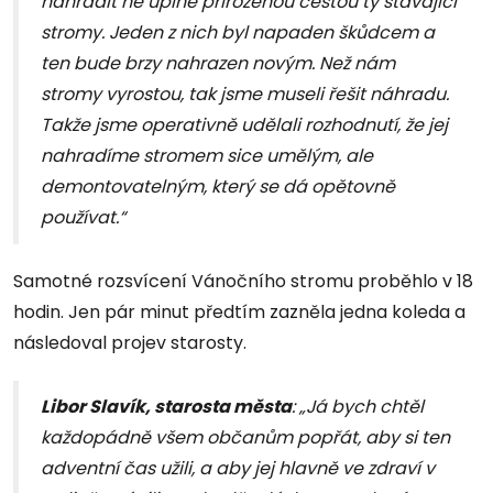
nahradit ne úplně přirozenou cestou ty stávající
stromy. Jeden z nich byl napaden škůdcem a
ten bude brzy nahrazen novým. Než nám
stromy vyrostou, tak jsme museli řešit náhradu.
Takže jsme operativně udělali rozhodnutí, že jej
nahradíme stromem sice umělým, ale
demontovatelným, který se dá opětovně
používat.“
Samotné rozsvícení Vánočního stromu proběhlo v 18
hodin. Jen pár minut předtím zazněla jedna koleda a
následoval projev starosty.
Libor Slavík, starosta města
: „Já bych chtěl
každopádně všem občanům popřát, aby si ten
adventní čas užili, a aby jej hlavně ve zdraví v