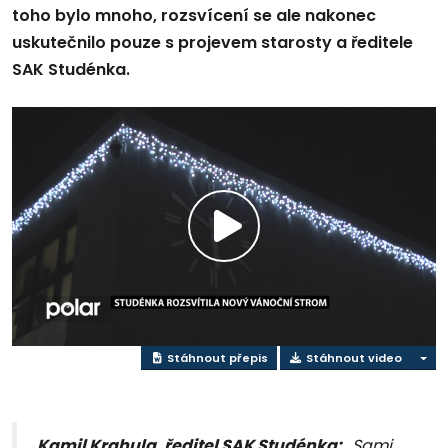
toho bylo mnoho, rozsvícení se ale nakonec
uskutečnilo pouze s projevem starosty a ředitele
SAK Studénka.
Přehrát
video
Stáhnout přepis
Stáhnout video
Kamil Krahula, ředitel SAK Studénka:
„Sami