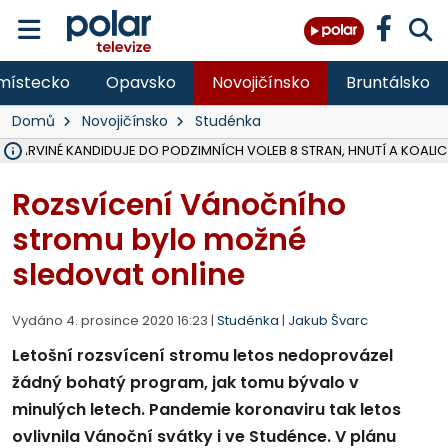
místecko
Opavsko
Novojičínsko
Bruntálsko
Domů
Novojičínsko
Studénka
V KARVINÉ KANDIDUJE DO PODZIMNÍCH VOLEB 8 STRAN, HNUTÍ A KOALIC
ŠEST JEDNOTEK HASIČŮ ZASAHOVALO U POŽÁRU STRNIŠTĚ VE VĚT
HOŘELO NA DVOU HEKTARECH A ZNIČENO BYLO 35 BALÍKŮ SLÁMY, I
KARVINÁ ZNÁ BUDOUCÍ PODOBU AREÁLU LODIČKY V PARKU BOŽEN
MORAVSKOSLEZŠTÍ POLICISTÉ ODHALILI MEZINÁRODNÍ GANG PODVO
LÁKALI LIDI NA ZISKY Z KRYPTOMĚN, INFO A VIDEO NA POLAR.CZ
MINISTESTVO ŽIVOTNÍHO PROSTŘEDÍ PŘEVZALO VYŠETŘOVÁNÍ KAU
A ROZHODLO, ŽE VINÍK ZA ŠKODY PO ZAVEZENÍ TUNAMI ODPADU NE
EVROPSKÝ ŽALOBCE V OSTRAVĚ ŽALUJE 5 LIDÍ A FIRMU ZA PODVODY 
SLEZSKÁ OSTRAVA PŘIPRAVUJE PROJEKTOVOU DOKUMENTACI PRO 
FRÝDEK-MÍSTEK DOKONČIL STAVBU VOLNOČASOVÉHO AREÁLU NA RIVI
HNUTÍ ANO V HAVÍŘOVĚ NEZAŘADÍ HEJTMANA JOSEFA BĚLICU NA V
VĚRA PALKOVSKÁ UŽ NEBUDE KANDIDOVAT NA PRIMÁTORKU TŘINCE,
FOTBALISTA LAURI LAINE SE VRACÍ Z BANÍKU OSTRAVA NA PŮL ROK
F-M DOKONČIL PRVNÍ STUPEŇ PROJEKTOVÉ DOKUMENTACE DO
Rozsvícení Vánočního
stromu bylo možné
sledovat online
Vydáno 4. prosince 2020 16:23 |
Studénka
|
Jakub Švarc
Letošní rozsvícení stromu letos nedoprovázel
žádný bohatý program, jak tomu bývalo v
minulých letech. Pandemie koronaviru tak letos
ovlivnila Vánoční svátky i ve Studénce. V plánu