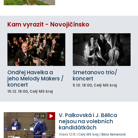
Kam vyrazit - Novojičínsko
Ondřej Havelka a
Smetanovo trio/
jeho Melody Makers /
koncert
koncert
5.10.
18:00
, Celý MS kraj
15.12.
18:00
, Celý MS kraj
V. Palkovská i J. Bělica
01:26
nejsou na volebních
kandidátkách
Včera
12:15
|
Celý MS kraj
|
Bára Kelnerová