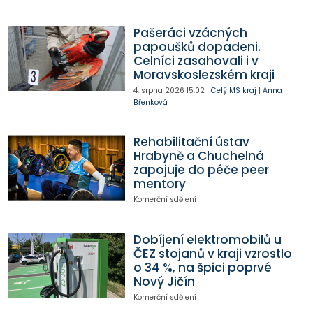
Pašeráci vzácných
papoušků dopadeni.
Celníci zasahovali i v
Moravskoslezském kraji
4. srpna 2026
15:02
|
Celý MS kraj
|
Anna
Břenková
Rehabilitační ústav
Hrabyně a Chuchelná
zapojuje do péče peer
mentory
Komerční sdělení
Dobíjení elektromobilů u
ČEZ stojanů v kraji vzrostlo
o 34 %, na špici poprvé
Nový Jičín
Komerční sdělení