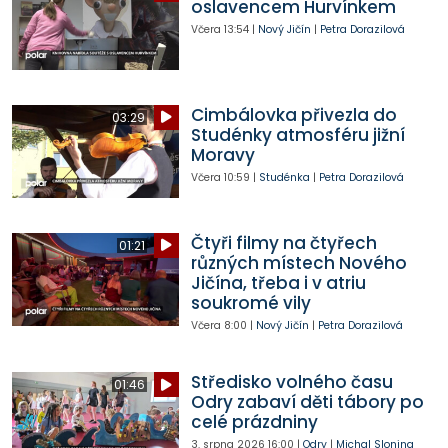
oslavencem Hurvínkem
Včera
13:54
|
Nový Jičín
|
Petra Dorazilová
Cimbálovka přivezla do
03:29
Studénky atmosféru jižní
Moravy
Včera
10:59
|
Studénka
|
Petra Dorazilová
Čtyři filmy na čtyřech
01:21
různých místech Nového
Jičína, třeba i v atriu
soukromé vily
Včera
8:00
|
Nový Jičín
|
Petra Dorazilová
Středisko volného času
01:46
Odry zabaví děti tábory po
celé prázdniny
3. srpna 2026
16:00
|
Odry
|
Michal Slonina