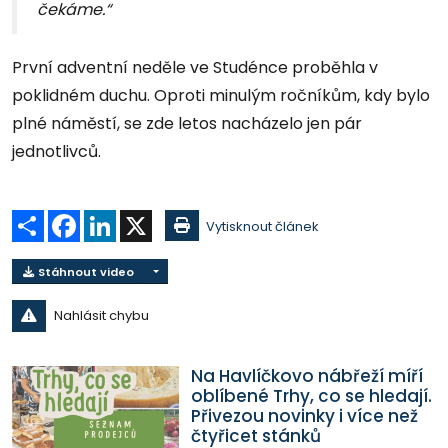
čekáme.“
První adventní neděle ve Studénce proběhla v
poklidném duchu. Oproti minulým ročníkům, kdy bylo
plné náměstí, se zde letos nacházelo jen pár
jednotlivců.
Sdílet
Facebook
LinkedIn
X
Vytisknout článek
Stáhnout video
Nahlásit chybu
Na Havlíčkovo nábřeží míří
oblíbené Trhy, co se hledají.
Přivezou novinky i více než
čtyřicet stánků