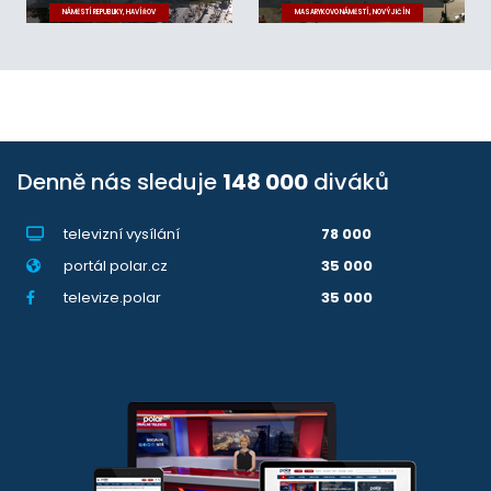
NÁMĚSTÍ REPUBLIKY, HAVÍŘOV
MASARYKOVO NÁMĚSTÍ, NOVÝ JIČÍN
Denně nás sleduje
148 000
diváků
televizní vysílání
78 000
portál polar.cz
35 000
televize.polar
35 000