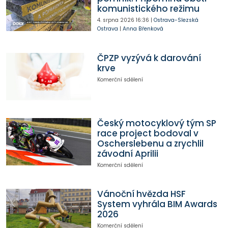
komunistického režimu
4. srpna 2026
16:36
|
Ostrava-Slezská
Ostrava
|
Anna Břenková
ČPZP vyzývá k darování
krve
Komerční sdělení
Český motocyklový tým SP
race project bodoval v
Oscherslebenu a zrychlil
závodní Aprilii
Komerční sdělení
Vánoční hvězda HSF
System vyhrála BIM Awards
2026
Komerční sdělení