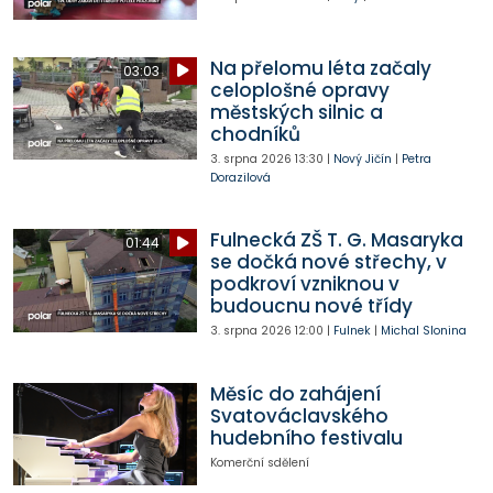
Na přelomu léta začaly
03:03
celoplošné opravy
městských silnic a
chodníků
3. srpna 2026
13:30
|
Nový Jičín
|
Petra
Dorazilová
Fulnecká ZŠ T. G. Masaryka
01:44
se dočká nové střechy, v
podkroví vzniknou v
budoucnu nové třídy
3. srpna 2026
12:00
|
Fulnek
|
Michal Slonina
Měsíc do zahájení
Svatováclavského
hudebního festivalu
Komerční sdělení