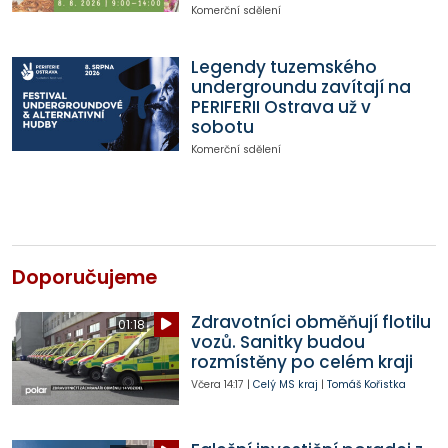
Komerční sdělení
Legendy tuzemského
undergroundu zavítají na
PERIFERII Ostrava už v
sobotu
Komerční sdělení
Doporučujeme
Zdravotníci obměňují flotilu
01:18
vozů. Sanitky budou
rozmístěny po celém kraji
Včera
14:17
|
Celý MS kraj
|
Tomáš Kořistka