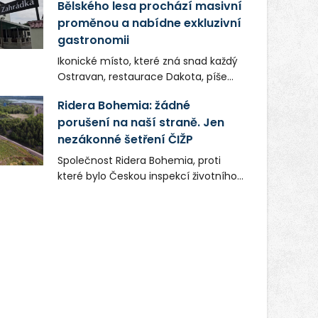
Bělského lesa prochází masivní
proměnou a nabídne exkluzivní
gastronomii
Ikonické místo, které zná snad každý
Ostravan, restaurace Dakota, píše
novou kapitolu. Silná mateřská
Ridera Bohemia: žádné
společnost Dang Investment Group
porušení na naší straně. Jen
s.r.o. investuje do projektu přes 50
nezákonné šetření ČIŽP
milionů korun. Cílem je přinést
Ostravě dva špičkové gastronomické
Společnost Ridera Bohemia, proti
koncepty, které v regionu dosud
které bylo Českou inspekcí životního
chyběly, luxusní středomořskou
prostředí (ČIŽP) čtyři roky vedeno
kuchyni a autentickou asijskou
vykonstruované řízení, při realizaci
gastronomii.
OVS na heřmanické haldě
postupovala v souladu se zákonem a
zadáním státního podniku DIAMO a v
této souvislosti nelze hovořit o
žádném odpadu. Ridera od počátku
označovala řízení ČIŽP za nezákonné
a domáhala se práva na spravedlivý