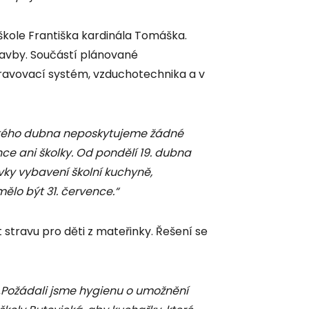
škole Františka kardinála Tomáška.
stavby. Součástí plánované
travovací systém, vzduchotechnika a v
ého dubna neposkytujeme žádné
nce ani školky. Od pondělí 19. dubna
ky vybavení školní kuchyně,
lo být 31. července.“
t stravu pro děti z mateřinky. Řešení se
Požádali jsme hygienu o umožnění