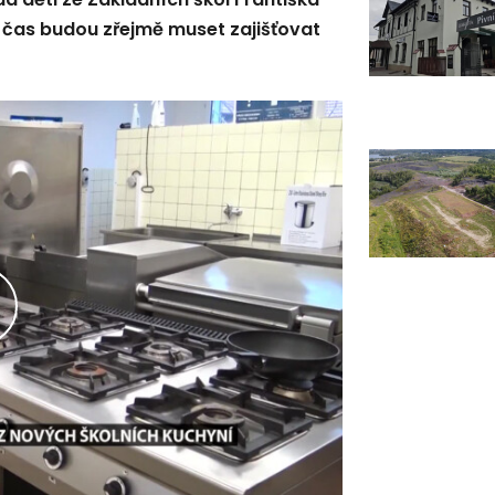
 čas budou zřejmě muset zajišťovat
řehrát
ideo