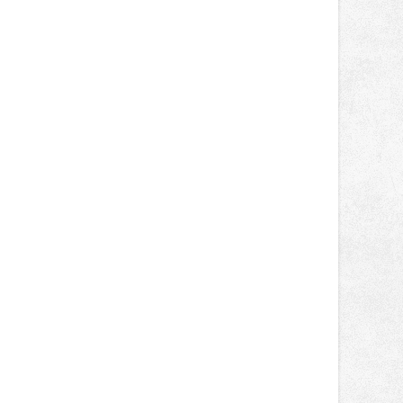
novinek, které v Ostravě běžně
nepotkají.