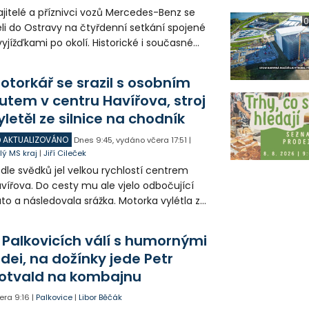
jitelé a příznivci vozů Mercedes-Benz se
0
eli do Ostravy na čtyřdenní setkání spojené
vyjížďkami po okolí. Historické i současné
zy mohli lidé vidět například na Landeku, v
rlicku nebo v Dolní oblasti Vítkovic.
otorkář se srazil s osobním
utem v centru Havířova, stroj
yletěl ze silnice na chodník
AKTUALIZOVÁNO
Dnes
9:45
,
vydáno včera
17:51
|
lý MS kraj
|
Jiří Cileček
dle svědků jel velkou rychlostí centrem
vířova. Do cesty mu ale vjelo odbočující
to a následovala srážka. Motorka vylétla ze
lnice, prorazila zábradlí a stroj skončil na
odníku. Motorkář utrpěl velmi vážná
 Palkovicích válí s humornými
anění a byl letecky přepraven do
idei, na dožínky jede Petr
emocnice.
otvald na kombajnu
era
9:16
|
Palkovice
|
Libor Běčák