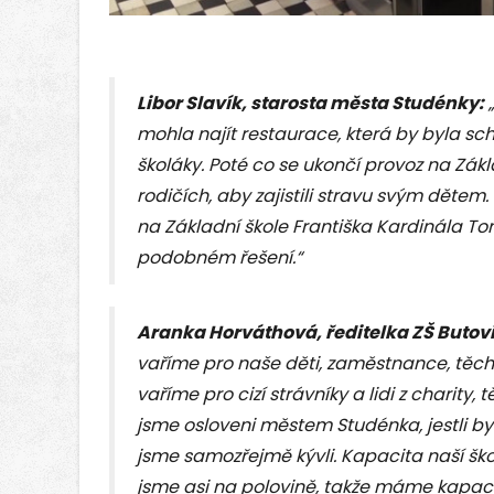
Libor Slavík, starosta města Studénky:
„
mohla najít restaurace, která by byla sch
školáky. Poté co se ukončí provoz na Zák
rodičích, aby zajistili stravu svým dětem.
na Základní škole Františka Kardinála T
podobném řešení.“
Aranka Horváthová, ředitelka ZŠ Butov
vaříme pro naše děti, zaměstnance, těch
vaříme pro cizí strávníky a lidi z charity,
jsme osloveni městem Studénka, jestli b
jsme samozřejmě kývli. Kapacita naší školn
jsme asi na polovině, takže máme kapacit