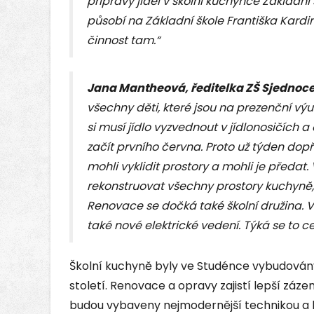
přípravy jídel v školní kuchyňce Základní
působí na Základní škole Františka Kard
činnost tam.“
Jana Mantheová, ředitelka ZŠ Sjednoce
všechny děti, které jsou na prezenční výu
si musí jídlo vyzvednout v jídlonosičích
začít prvního června. Proto už týden do
mohli vyklidit prostory a mohli je předat
rekonstruovat všechny prostory kuchyně, r
Renovace se dočká také školní družina. 
také nové elektrické vedení. Týká se to cel
Školní kuchyně byly ve Studénce vybudová
století. Renovace a opravy zajistí lepší záz
budou vybaveny nejmodernější technikou a 