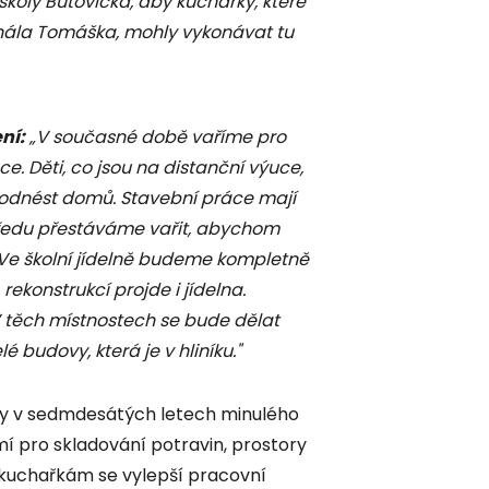
 školy Butovická, aby kuchařky, které
inála Tomáška, mohly vykonávat tu
ní:
„V současné době vaříme pro
ce. Děti, co jsou na distanční výuce,
 a odnést domů. Stavební práce mají
předu přestáváme vařit, abychom
. Ve školní jídelně budeme kompletně
ekonstrukcí projde i jídelna.
V těch místnostech se bude dělat
é budovy, která je v hliníku."
ny v sedmdesátých letech minulého
emí pro skladování potravin, prostory
kuchařkám se vylepší pracovní