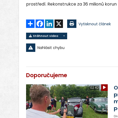
prostředí. Rekonstrukce za 36 milionů korun 
Sdílet
Facebook
LinkedIn
X
Vytisknout článek
Stáhnout video
Nahlásit chybu
Doporučujeme
O
02:42
p
m
p
Dn