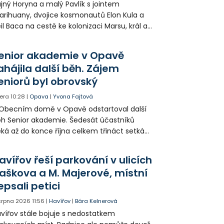
jný Horyna a malý Pavlík s jointem
rihuany, dvojice kosmonautů Elon Kula a
il Baca na cestě ke kolonizaci Marsu, král a
šek a mnoho dalších postav už při
opagaci Palkovic ztvárnili starosta Radim
enior akademie v Opavě
ča a místostarosta David Kula.
ahájila další běh. Zájem
eniorů byl obrovský
era
10:28
|
Opava
|
Yvona Fajtová
Obecním domě v Opavě odstartoval další
h Senior akademie. Šedesát účastníků
ká až do konce října celkem třináct setkání
ných odborných přednášek i poznávání
sta. Na závěr převezmou úspěšní
avířov řeší parkování v ulicích
solventi certifikáty o absolvování studia a
aškova a M. Majerové, místní
obné dárky.
epsali petici
 srpna 2026
11:56
|
Havířov
|
Bára Kelnerová
vířov stále bojuje s nedostatkem