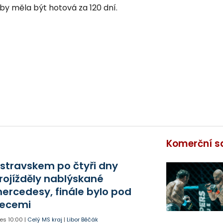
by měla být hotová za 120 dní.
Komerční s
stravskem po čtyři dny
rojížděly nablýskané
ercedesy, finále bylo pod
ecemi
es
10:00
|
Celý MS kraj
|
Libor Běčák