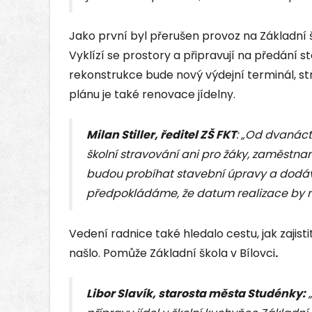
Jako první byl přerušen provoz na Základní 
Vyklízí se prostory a připravují na předání 
rekonstrukce bude nový výdejní terminál, s
plánu je také renovace jídelny.
Milan Stiller, ředitel ZŠ FKT
:
„Od dvanáct
školní stravování ani pro žáky, zaměstna
budou probíhat stavební úpravy a dodáv
předpokládáme, že datum realizace by mě
Vedení radnice také hledalo cestu, jak zajisti
našlo. Pomůže Základní škola v Bílovci
.
Libor Slavík, starosta města Studénky:
„