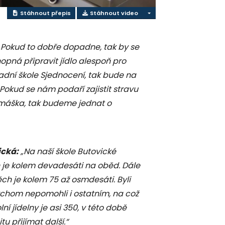
Stáhnout přepis
Stáhnout video
Pokud to dobře dopadne, tak by se
opná připravit jídlo alespoň pro
ladní škole Sjednocení, tak bude na
 Pokud se nám podaří zajistit stravu
omáška, tak budeme jednat o
ická:
„Na naší škole Butovické
 je kolem devadesáti na oběd. Dále
 těch je kolem 75 až osmdesáti. Byli
ychom nepomohli i ostatním, na což
í jídelny je asi 350, v této době
u přijímat další.“