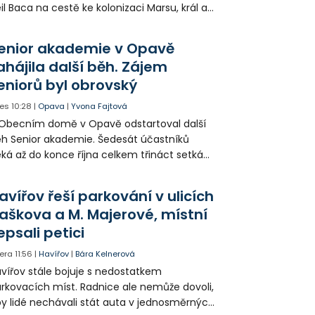
il Baca na cestě ke kolonizaci Marsu, král a
šek a mnoho dalších postav už při
opagaci Palkovic ztvárnili starosta Radim
enior akademie v Opavě
ča a místostarosta David Kula.
ahájila další běh. Zájem
eniorů byl obrovský
es
10:28
|
Opava
|
Yvona Fajtová
Obecním domě v Opavě odstartoval další
h Senior akademie. Šedesát účastníků
ká až do konce října celkem třináct setkání
ných odborných přednášek i poznávání
sta. Na závěr převezmou úspěšní
avířov řeší parkování v ulicích
solventi certifikáty o absolvování studia a
aškova a M. Majerové, místní
obné dárky.
epsali petici
era
11:56
|
Havířov
|
Bára Kelnerová
vířov stále bojuje s nedostatkem
rkovacích míst. Radnice ale nemůže dovoli,
y lidé nechávali stát auta v jednosměrných