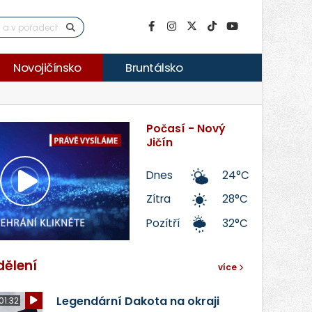
Novojičínsko
Bruntálsko
Počasí - Nový
Jičín
Dnes
24°C
Přehrát
Zítra
28°C
Pozítří
32°C
video
dělení
více
Legendární Dakota na okraji
01:32