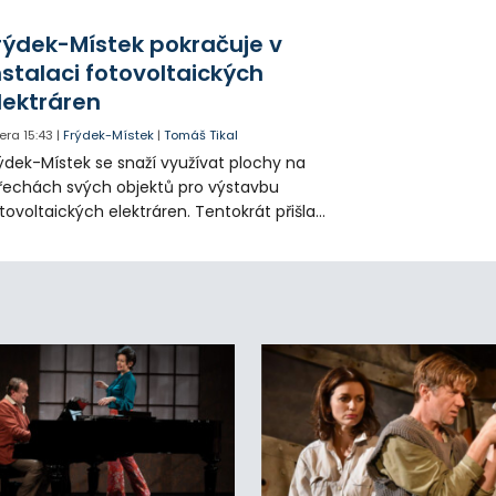
icích, kde nezbývá místo pro průjezd IZS.
tuace se teď řeší v jednom vnitrobloku, kde
rýdek-Místek pokračuje v
 někteří obyvatelé rozhodli sepsat petici.
nstalaci fotovoltaických
lektráren
era
15:43
|
Frýdek-Místek
|
Tomáš Tikal
ýdek-Místek se snaží využívat plochy na
řechách svých objektů pro výstavbu
tovoltaických elektráren. Tentokrát přišla
da na 11. Základní školu ve Frýdku.