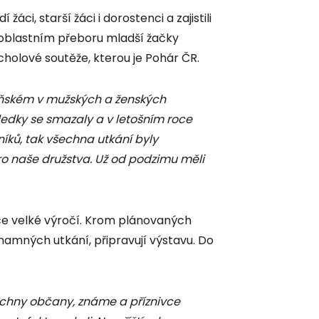
ci, starší žáci i dorostenci a zajistili
v oblastním přeboru mladší žačky
cholové soutěže, kterou je Pohár ČR.
loňském v mužských a ženských
sledky se smazaly a v letošním roce
íků, tak všechna utkání byly
o naše družstva. Už od podzimu měli
ce velké výročí. Krom plánovaných
namných utkání, připravují výstavu. Do
echny občany, známe a příznivce