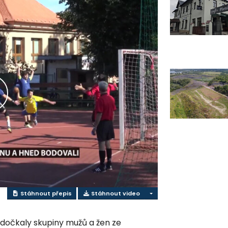
řehrát
ideo
Stáhnout přepis
Stáhnout video
dočkaly skupiny mužů a žen ze