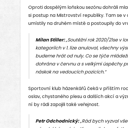
Oproti dospělým loňskou sezónu dohráli mladí žá
si postup na Mistrovství republiky. Tam se 
umístily na druhém místě a postoupily do vr
Milan Stiller:
„Soutěžní rok 2020/21se v 
kategoriích v 1. lize anuloval, všechny vý
budeme hrát od nuly. Co se týče mládežn
dohrána v červnu a s velkými úspěchy pr
náskok na vedoucích pozicích.“
Sportovní klub házenkářů čeká v příštím ro
oslav, chystaného plesu a dalších akcí a výz
ní by rádi zapojili také veřejnost.
Petr Odchodnický:
„Rád bych vyzval vš