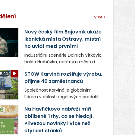
dělení
více
Nový český film Bojovník ukáže
ikonická místa Ostravy, místní
ho uvidí mezi prvními
Industriální scenérie Dolních Vítkovic,
halda Hrabůvka, centrum města i
další ikonická místa Ostravy se objeví
STOW Karviná rozšiřuje výrobu,
5:00
v novém filmu Bojovník, který vstoupí
přijme 40 zaměstnanců
do kin už 13. srpna. Režiséři Vojtěch
Frič a Tomáš Dianiška si
Společnost Karviná je globálním
moravskoslezskou metropoli
lídrem v oblasti regálových produktů
nevybrali náhodou – její syrová
a systémů, stabilním
atmosféra se stala přirozenou
Na Havlíčkovo nábřeží míří
zaměstnavatelem na Karvinsku a
součástí příběhu bývalého
oblíbené Trhy, co se hledají.
firmou s obrovským potenciálem.
boxerského šampiona Hoffa (Milan
Přivezou novinky i více než
Ondrík), jenž se po letech vrací do
čtyřicet stánků
světa vrcholových zápasů, tentokrát