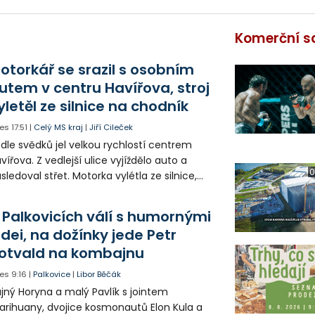
Komerční s
otorkář se srazil s osobním
utem v centru Havířova, stroj
yletěl ze silnice na chodník
es
17:51
|
Celý MS kraj
|
Jiří Cileček
dle svědků jel velkou rychlostí centrem
vířova. Z vedlejší ulice vyjíždělo auto a
0
sledoval střet. Motorka vylétla ze silnice,
orazila zábradlí a stroj skončil na chodníku.
torkář utrpěl velmi vážná zranění a byl
 Palkovicích válí s humornými
tecky přepraven do nemocnice.
idei, na dožínky jede Petr
otvald na kombajnu
es
9:16
|
Palkovice
|
Libor Běčák
jný Horyna a malý Pavlík s jointem
rihuany, dvojice kosmonautů Elon Kula a