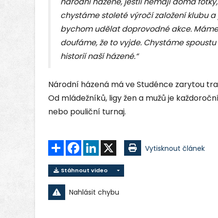
národní házené, jestli nemají doma fotky, a
chystáme stoleté výročí založení klubu a
bychom udělat doprovodné akce. Máme p
doufáme, že to vyjde. Chystáme spoustu v
historií naší házené.“
Národní házená má ve Studénce zarytou tradi
Od mládežníků, ligy žen a mužů je každoroční
nebo pouliční turnaj.
Sdílet
Facebook
LinkedIn
X
Vytisknout článek
Stáhnout video
Nahlásit chybu