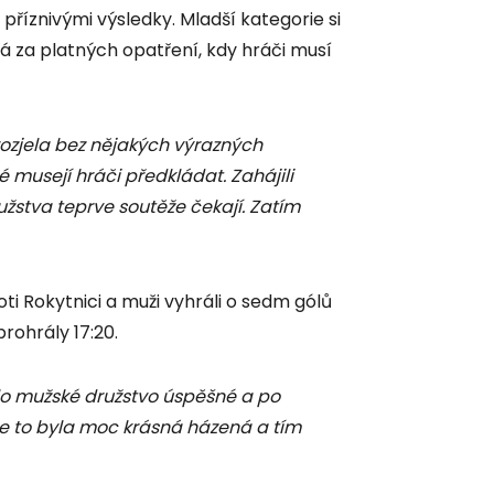
 příznivými výsledky. Mladší kategorie si
há za platných opatření, kdy hráči musí
ozjela bez nějakých výrazných
é musejí hráči předkládat. Zahájili
žstva teprve soutěže čekají. Zatím
i Rokytnici a muži vyhráli o sedm gólů
prohrály 17:20.
lo mužské družstvo úspěšné a po
že to byla moc krásná házená a tím