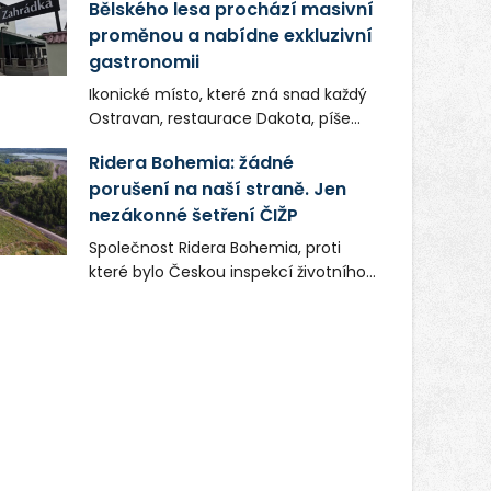
Bělského lesa prochází masivní
proměnou a nabídne exkluzivní
gastronomii
Ikonické místo, které zná snad každý
Ostravan, restaurace Dakota, píše
novou kapitolu. Silná mateřská
Ridera Bohemia: žádné
společnost Dang Investment Group
porušení na naší straně. Jen
s.r.o. investuje do projektu přes 50
nezákonné šetření ČIŽP
milionů korun. Cílem je přinést
Ostravě dva špičkové gastronomické
Společnost Ridera Bohemia, proti
koncepty, které v regionu dosud
které bylo Českou inspekcí životního
chyběly, luxusní středomořskou
prostředí (ČIŽP) čtyři roky vedeno
kuchyni a autentickou asijskou
vykonstruované řízení, při realizaci
gastronomii.
OVS na heřmanické haldě
postupovala v souladu se zákonem a
zadáním státního podniku DIAMO a v
této souvislosti nelze hovořit o
žádném odpadu. Ridera od počátku
označovala řízení ČIŽP za nezákonné
a domáhala se práva na spravedlivý