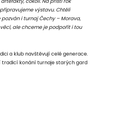
rtefakty, cokoli. Na příští rok
 připravujeme výstavu. Chtěli
ozván i turnaj Čechy – Morava,
ěcí, ale chceme je podpořit i tou
ci a klub navštěvují celé generace.
 tradicí konání turnaje starých gard