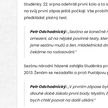
Studénky. 22. srpna odehráli první kolo a to s
na svůj první zápas ještě počkají. Vše probí
předkládat platný test.
Petr Odchodnický:
„Sezóna se konečně r
omezení, až na nějaké povinné testy, kter
jsme sezónu mužů a žen, mládežnická dru
čekáme na rozlosování.“
Sezónu národní házené zahájila Studénka prot
20:13. Ženám se nezadařilo a proti Pustějovu 
Petr Odchodnický:
„V prvním zápase by
dlouhé době získalo první body. Myslím, 
bych chtěl pozvat na další utkání.“